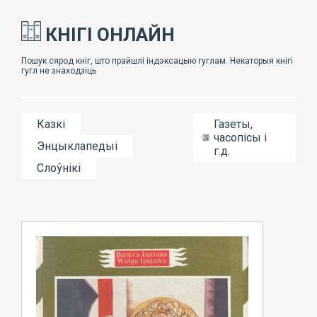
КНІГІ ОНЛАЙН
Казкі
Газеты,
часопісы і
Энцыклапедыі
г.д.
Слоўнікі