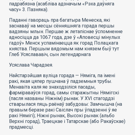
падрабязна (асабліва адзначым «Рэха даўняга
часу» 3. Пазняка).
Паданні гавораць пра багатыра Менеска, які
заснаваў на месцы сённяшняга горада першы
вадзяны млын. Першае ж летапіснае ўспомненне
адносіцца да 1067 года, дзе ў «Аповесці мінулых
гадоў» Менск успамінаецца як горад Полацкага
княства. Першым вядомым нам князем быў тут
Глеб Усяслававіч, сын легендарнага
Усяслава Чарадзея.
Найстарэйшая вуліца горада — Няміга, па імені
ракі, якая цяпер пушчана ў падземныя трубы.
Менавіта каля яе знаходзіліся пасады,
фарміраваўся горад, самы старажытны Нямігскі
(пасля названы Ніжнім) рынак. У XVI стагоддзі
стварылася пяць раёнаў забудовы: Замчышча (на
правым беразе ракі Свіслач пры ўпадзенні ў яе
ракі Нямігі); Ніжні рынак, Высокі рынак (альбо
Верхні горад), Траецкае і Татарскае (або Ракаўскае)
прадмесці.