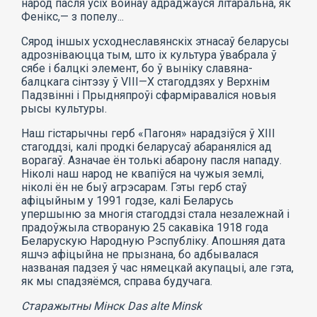
народ пасля ўсіх войнаў адраджаўся літаральна, як
Фенікс,— з попелу...
Сярод іншых усходнеславянскіх этнасаў беларусы
адрозніваюцца тым, што іх культура ўвабрала ў
сябе і балцкі элемент, бо ў выніку славяна-
балцкага сінтэзу ў VIII—X стагоддзях у Верхнім
Падзвінні і Прыдняпроўі сфарміраваліся новыя
рысы культуры.
Наш гістарычны герб «Пагоня» нарадзіўся ў XIII
стагоддзі, калі продкі беларусаў абараняліся ад
ворагаў. Азначае ён толькі абарону пасля нападу.
Ніколі наш народ не квапіўся на чужыя землі,
ніколі ён не быў агрэсарам. Гэты герб стаў
афіцыйным у 1991 годзе, калі Беларусь
упершыню за многія стагоддзі стала незалежнай і
прадоўжыла створаную 25 сакавіка 1918 года
Беларускую Народную Рэспубліку. Апошняя дата
яшчэ афіцыйна не прызнана, бо адбывалася
названая падзея ў час нямецкай акупацыі, але гэта,
як мы спадзяёмся, справа будучага.
Старажытны Мінск Das alte Minsk