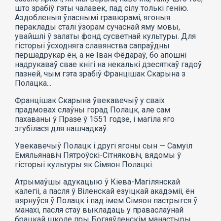
што зрабіў гэты чалавек, пад сілу толькі генію.
Аздобленыя ўласнымі гравюрамі, ягоныя
пераклады сталі ўзорам сучаснай яму мовы,
увайшлі ў залаты фонд сусветнай культуры. Для
гісторыі ўсходняга славянства сапраўдны
першадрукар ён, а не Іван Фёдараў, бо апошні
надрукаваў свае кнігі на некалькі дзесяткаў гадоў
пазней, чым гэта зрабіў Францішак Скарына з
Полацка...
Францішак Скарына ўвекавечыў у сваіх
прадмовах слаўны горад Полацк, але сам
пахаваны ў Празе ў 1551 годзе, і магіла яго
згубілася для нашчадкаў.
Увекавечыў Полацк і другі ягоны сын — Самуіл
Емяльянавіч Пятроўскі-Сітняковіч, вядомы ў
гісторыі культуры як Сімяон Полацкі.
Атрымаўшы адукацыю ў Кіева-Магілянскай
калегіі, а пасля ў Віленскай езуіцкай акадэміі, ён
вярнуўся ў Полацк і пад імем Сімяон пастрыгся ў
манахі, пасля стаў выкладаць у праваслаўнай
брацкай школе пры Богаяўленскім манастыры.