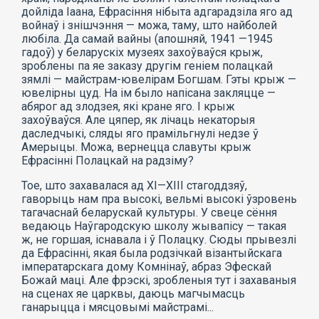
дойліда Іаана, Ефрасіння нібыта адгарадзіла яго ад
войнаў і знішчэння — можа, таму, што найболей
любіла. Да самай вайны (апошняй, 1941 —1945
гадоў) у беларускіх музеях захоўваўся крыж,
зроблены па яе заказу другім геніем полацкай
зямлі — майстрам-ювелірам Богшам. Гэты крыж —
ювелірны цуд. На ім было напісана закляцце —
абярог ад злодзея, які кране яго. I крыж
захоўваўся. Але цяпер, як лічаць некаторыя
даследчыкі, сляды яго прамільгнулі недзе ў
Амерыцы. Можа, вернецца славуты крыж
Ефрасінні Полацкай на радзіму?
Тое, што захавалася ад XI—XIII стагоддзяў,
гаворыць нам пра высокі, вельмі высокі ўзровень
тагачаснай беларускай культуры. У свеце сёння
ведаюць Наўгародскую школу жывапісу — такая
ж, не горшая, існавала і ў Полацку. Сюды прывезлі
да Ефрасінні, якая была родзічкай візантыйскага
імператарскага дому Комнінаў, абраз Эфескай
Божай маці. Але фрэскі, зробленыя тут і захаваныя
на сценах яе царквы, даюць магчымасць
ганарыцца і мясцовымі майстрамі...