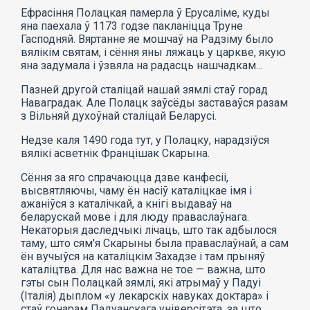
Ефрасіння Полацкая памерла ў Ерусаліме, куды
яна паехала ў 1173 годзе пакланіцца Труне
Гасподняй. Вяртанне яе мошчаў на Радзіму было
вялікім святам, і сёння яны ляжаць у царкве, якую
яна задумала і ўзвяла на радасць нашчадкам...
Пазней другой сталіцай нашай зямлі стаў горад
Наваградак. Але Полацк заўсёды заставаўся разам
з Вільняй духоўнай сталіцай Беларусі.
Недзе каля 1490 года тут, у Полацку, нарадзіўся
вялікі асветнік Францішак Скарына.
Сёння за яго спрачаюцца дзве канфесіі,
высвятляючы, чаму ён насіў каталіцкае імя і
ажаніўся з каталічкай, а кнігі выдаваў на
беларускай мове і для люду праваслаўнага.
Некаторыя даследчыкі лічаць, што так адбылося
таму, што сям'я Скарыны была праваслаўнай, а сам
ён вучыўся на каталіцкім Захадзе і там прыняў
каталіцтва. Для нас важна не тое — важна, што
гэты сын Полацкай зямлі, які атрымаў у Падуі
(Італія) дыплом «у лекарскіх навуках доктара» і
стаў гонарам Падуанскага універсітэта, за што