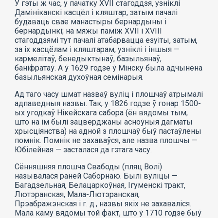
У гэты ж час, у пачатку XVII стагоддзя, узніклі
Дамініканскі касцёл і кляштар, затым пачалі
будаваць свае манастыры бернардыны і
бернардынкі; на мяжы паміж XVII і XVIII
стагоддзямі тут пачалі атабарвацца езуіты, затым,
за іх касцёлам і кляштарам, узніклі і іншыя —
кармелітаў, бенедыктынаў, базыльянаў,
баніфратаў. А ў 1629 годзе ў Мінску была адчынена
базыльянская духоўная семінарыя.
Ад таго часу шмат назваў вуліц і плошчаў атрымалі
адпаведныя назвы. Так, у 1826 годзе ў гонар 1500-
ых угодкаў Нікейскага сабора (ён вядомы тым,
што на ім былі зацверджаны асноўныя дагматы
хрысціянства) на адной з плошчаў быў пастаўлены
помнік. Помнік не захаваўся, але назва плошчы —
Юбілейная — засталася да гэтага часу.
Сённяшняя плошча Свабоды (пляц Волі)
называлася раней Саборнаю. Былі вуліцы —
Багадзельная, Белацаркоўная, Ігуменскі тракт,
Лютэранская, Мала-Лютэранская,
Прэабражэнская і г. д., назвы якіх не захаваліся.
Мала каму вядомы той факт, што ў 1710 годзе быў