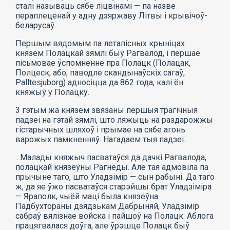
сталі называць сябе ліцвінамі — па назве
пераплеценай у адну дзяржаву Літвы і крывічоў-
беларусаў.
Першым вядомым па летапісных крыніцах
князем Полацкай зямлі быў Рагвалод, і першае
пісьмовае ўспомненне пра Полацк (Полацак,
Полцеск, або, паводле скандынаўскіх сагаў,
Palltesjuborg) адносіцца да 862 года, калі ён
княжыў у Полацку.
3 гэтым жа князем звязаны першыя трагічныя
падзеі на гэтай зямлі, што ляжыць на раздарожжы
гістарычных шляхоў і прымае на сябе агонь
варожых памкненняў. Нагадаем тыя падзеі.
...Малады княжыч пасватаўся да дачкі Рагвалода,
полацкай князёўны Рагнеды. Але тая адмовіла па
прычыне таго, што Уладзімір — сын рабыні. Да таго
ж, да яе ўжо пасватаўся старэйшы брат Уладзіміра
— Яраполк, чыёй маці была князёўна.
Падбухтораны дзядзькам Дабрыняй, Уладзімір
сабраў вялізнае войска і пайшоў на Полацк. Аблога
працягвалася доўга, але ўрэшце Полацк быў