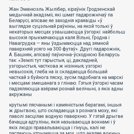
Жан Эманюэль Жылібер, кіраўнік Гродзенскай
медычнай акадэміі, які шмат падарожнічаў па
Беларусі, апісвае яе заходнія краявіды «ў
выглядзе суцэльнай раўніны, на якой толькі ў
некаторых месцах узвышаюцца ўзгоркі: найбольш
высокія прыкмячаюцца каля Вільні, Гродна і
Навагрудка — яны ўздымаюцца над зямной
паверхняй усяго на 300 футаў». Другі падарожнік,
А. Башняк, апісваў паўночна-ўсходнюю Беларусь
так: «Землі тут гарыстыя, ці, дакладней,
узгорыстыя, часткова ж нізінныя; узгоркі
невысокія, глеба на іх складаецца большай
часткай з буйнога пяску, зусім падобнага на марскі
і месцамі змешанага з глінаю. Гэтыя ўзгоркі часам
падзяляюцца азёрамі рознай велічыні, з якіх адны
акружаны
крутымі пясчанымі і камяністымі берагамі, іншыя
ж дрыгвою, што складаецца з рознага моху, які
паволі засцілае водную паверхню. У гэтай дрыгве
бачацца адтуліны, якія называюцца вокнамі і ў
якіх людзі правальваюцца і гінуць, калі не
паспеюць утрымацца за мох, што акаляе вокны».