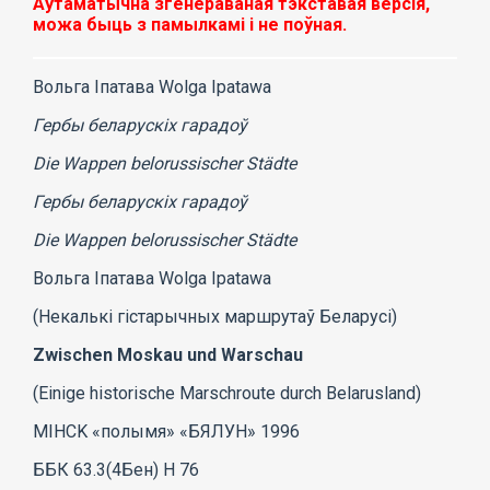
Аўтаматычна згенераваная тэкставая версія,
можа быць з памылкамі і не поўная.
Вольга Іпатава Wolga Ipatawa
Гербы беларускіх гарадоў
Die Wappen belorussischer Städte
Гербы беларускіх гарадоў
Die Wappen belorussischer Städte
Вольга Іпатава Wolga Ipatawa
(Некалькі гістарычных маршрутаў Беларусі)
Zwischen Moskau und Warschau
(Einige historische Marschroute durch Belarusland)
MIHCK «полымя» «БЯЛУН» 1996
ББК 63.3(4Бен) Н 76