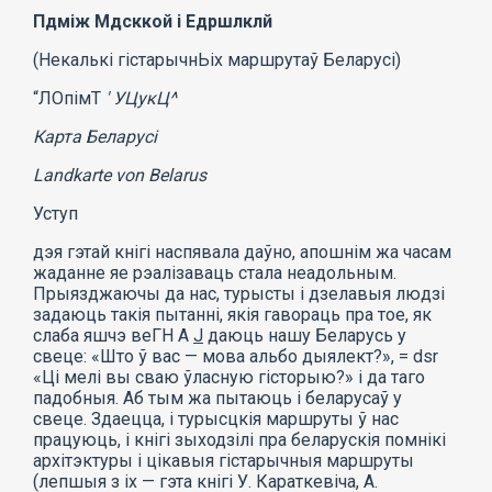
Пдміж Мдсккой і Едршлклй
(Некалькі гістарычнЬіх маршрутаў Беларусі)
“ЛОпімТ
' УЦукЦ^
Карта Беларусі
Landkarte von Belarus
Уступ
дэя гэтай кнігі наспявала даўно, апошнім жа часам
жаданне яе рэалізаваць стала неадольным.
Прыязджаючы да нас, турысты і дзелавыя людзі
задаюць такія пытанні, якія гавораць пра тое, як
слаба яшчэ веГН A
J
даюць нашу Беларусь у
свеце: «Што ў вас — мова альбо дыялект?», = dsr
«Ці мелі вы сваю ўласную гісторыю?» і да таго
падобныя. Аб тым жа пытаюць і беларусаў у
свеце. Здаецца, і турысцкія маршруты ў нас
працуюць, і кнігі зыходзілі пра беларускія помнікі
архітэктуры і цікавыя гістарычныя маршруты
(лепшыя з іх — гэта кнігі У. Караткевіча, А.