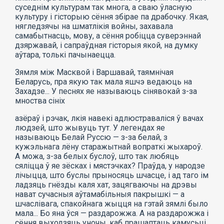
суседнім культурам так многа, а сваю ўласную
культуру і гісторыю сёння збірае па драбочку. Якая,
нягледзячы на шматлікія войны, захавала
самабытнасць, мову, а сёння робіцца суверэннай
дзяржавай, і сапраўдная гісторыя якой, на думку
аўтара, толькі пачынаецца.
Зямля між Масквой і Варшавай, таямнічая
Беларусь, пра якую так мала яшчэ ведаюць на
Захадзе... У песнях яе называюць сінявокай з-за
мноства сініх
азёраў і рэчак, лкія навекі адлюстраваліся ў вачах
людзей, што жывуць тут. У легендах яе
называюць Белай Руссю — з-за белай, з
кужэльнага лёну старажытнай вопраткі жыхароў.
А можа, з-за белых буслоў, што так любяць
сяліцца ў яе зёсках і мястэчках? Праўда, у народзе
лічыцца, што буслы прыносяць шчасце, і ад таго ім
ладзяць гнёзды каля хат, зацягваючы на дрэвы
нават сучасныя аўтамабільныя пакрышкі — а
шчаслівага, спакойнага жыцця на гэтай зямлі было
мала... Бо яна ўся — раздарожжа. А на раздарожжа і
сёння выходзяць уночы, каб прашаптаць камусьці