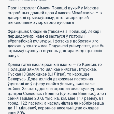
Паэт і астролаг Сімяон Полацкі вучыў у Маскве
старэйшых дзяцей цара Аляксея Міхайлавіча — іх
даверылі прыехаўшаму, што гаворыць аб
выключным аўтарытэце вучонага.
Францішак Скарына (таксама з Полацка), лекар і
першадрукар, навекі застаўся ў гісторыі
еўрапейскай культуры, і фрэска з вобразам яго
дасюль упрыгожвае Падуанскі універсітэт, дзе ён
атрымаў вучоную ступень доктара медыцынскіх
навук.
Краіна гэтая насіла розныя імёны — то Крывія, то
Полацкая зямля, то Вялікае княства Літоўскае,
Рускае і Жамойцкае (ці Літва), то нарэшце
Беларусь. Дзве вялікія дзяржавы пастаянна
ўцягвалі яе ў сферу свайго ўплыву, вялі за яе
войны. За стагоддзі яна страціла свае культурныя
цэнтры Смаленск і Вільню (сучасны Вільнюс), але і
сёння займае 207,6 тыс. кв. км, мае 117 раёнаў, 81
горад, 122 пасёлкі, а насельніцтва яе набліжаецца
да 11 мільёнаў, карэннае насельніцтва складае
капя 80%.