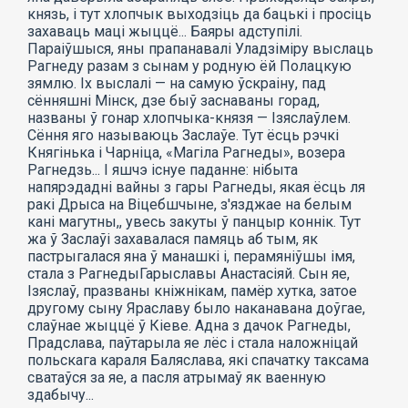
князь, і тут хлопчык выходзіць да бацькі і просіць
захаваць маці жыццё... Баяры адступілі.
Параіўшыся, яны прапанавалі Уладзіміру выслаць
Рагнеду разам з сынам у родную ёй Полацкую
зямлю. Іх выслалі — на самую ўскраіну, пад
сённяшні Мінск, дзе быў заснаваны горад,
названы ў гонар хлопчыка-князя — Ізяслаўлем.
Сёння яго называюць Заслаўе. Тут ёсць рэчкі
Княгінька і Чарніца, «Магіла Рагнеды», возера
Рагнедзь... I яшчэ існуе паданне: нібыта
напярэдадні вайны з гары Рагнеды, якая ёсць ля
ракі Дрыса на Віцебшчыне, з'язджае на белым
кані магутны,, увесь закуты ў панцыр коннік. Тут
жа ў Заслаўі захавалася памяць аб тым, як
пастрыгалася яна ў манашкі і, перамяніўшы імя,
стала з РагнедыГарыславы Анастасіяй. Сын яе,
Ізяслаў, празваны кніжнікам, памёр хутка, затое
другому сыну Яраславу было наканавана доўгае,
слаўнае жыццё ў Кіеве. Адна з дачок Рагнеды,
Прадслава, паўтарыла яе лёс і стала наложніцай
польскага караля Баляслава, які спачатку таксама
сватаўся за яе, а пасля атрымаў як ваенную
здабычу...