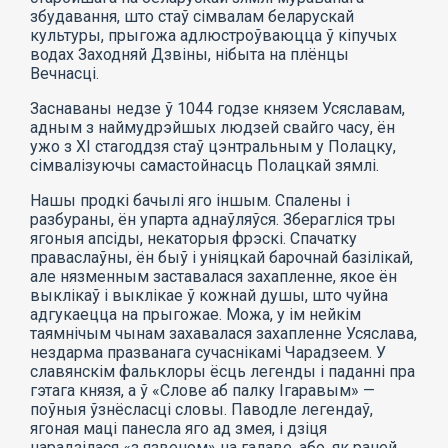
збудавання, што стаў сімвалам беларускай
культуры, прыгожа адлюстроўваюцца ў кіпучых
водах Заходняй Дзвіны, нібыта на плёнцы
Вечнасці.
Заснаваны недзе ў 1044 годзе князем Усяславам,
адным з наймудрэйшых людзей свайго часу, ён
ужо з XI стагоддзя стаў цэнтральным у Полацку,
сімвалізуючы самастойнасць Полацкай зямлі.
Нашы продкі бачылі яго іншым. Спалены і
разбураны, ён упарта аднаўляўся. Зберагліся тры
ягоныя апсіды, некаторыя фрэскі. Спачатку
праваслаўны, ён быў і уніяцкай барочнай базілікай,
але нязменным заставалася захапленне, якое ён
выклікаў і выклікае ў кожнай душы, што чуйна
адгукаецца на прыгожае. Можа, у ім нейкім
таямнічым чынам захавалася захапленне Усяслава,
нездарма празванага сучаснікамі Чарадзеем. У
славянскім фальклоры ёсць легенды і паданні пра
гэтага князя, а ў «Слове аб палку Ігаравым» —
поўныя ўзнёсласці словы. Паводле легендаў,
ягоная маці панесла яго ад змея, і дзіця
нарадзілася «з язвеном» на галаве, або, як раней