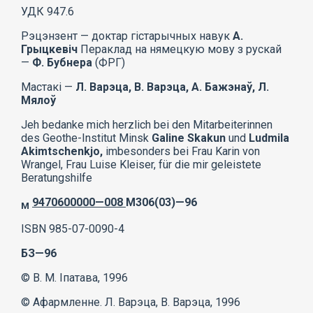
УДК 947.6
Рэцэнзент — доктар гістарычных навук
А.
Грыцкевіч
Пераклад на нямецкую мову з рускай
—
Ф. Бубнера
(ФРГ)
Мастакі —
Л. Варэца, В. Варэца, А. Бажэнаў, Л.
Мялоў
Jeh bedanke mich herzlich bei den Mitarbeiterinnen
des Geothe-Institut Minsk
Galine Skakun
und
Ludmila
Akimtschenkjo,
imbesonders bei Frau Karin von
Wrangel, Frau Luise Kleiser, für die mir geleistete
Beratungshilfe
9470600000—008
M306(03)—96
M
ISBN 985-07-0090-4
БЗ—96
© B. M. Іпатава, 1996
© Афармленне. Л. Варэца, В. Варэца, 1996