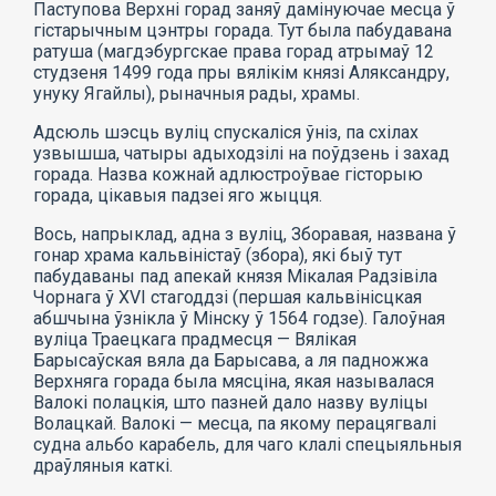
Паступова Верхні горад заняў дамінуючае месца ў
гістарычным цэнтры горада. Тут была пабудавана
ратуша (магдэбургскае права горад атрымаў 12
студзеня 1499 года пры вялікім князі Аляксандру,
унуку Ягайлы), рыначныя рады, храмы.
Адсюль шэсць вуліц спускаліся ўніз, па схілах
узвышша, чатыры адыходзілі на поўдзень і захад
горада. Назва кожнай адлюстроўвае гісторыю
горада, цікавыя падзеі яго жыцця.
Вось, напрыклад, адна з вуліц, Зборавая, названа ў
гонар храма кальвіністаў (збора), які быў тут
пабудаваны пад апекай князя Мікалая Радзівіла
Чорнага ў XVI стагоддзі (першая кальвінісцкая
абшчына ўзнікла ў Мінску ў 1564 годзе). Галоўная
вуліца Траецкага прадмесця — Вялікая
Барысаўская вяла да Барысава, а ля падножжа
Верхняга горада была мясціна, якая называлася
Валокі полацкія, што пазней дало назву вуліцы
Волацкай. Валокі — месца, па якому перацягвалі
судна альбо карабель, для чаго клалі спецыяльныя
драўляныя каткі.