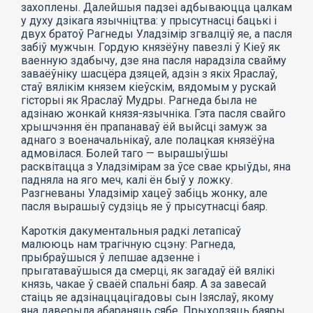
захоплены. Далейшыя падзеі адбываюцца цалкам
у духу дзікага язычніцтва: у прысутнасці бацькі і
двух братоў Рагнеды Уладзімір згвалціў яе, а пасля
забіў мужчын. Гордую князёўну павезлі ў Кіеў як
ваенную здабычу, дзе яна пасля нарадзіла свайму
заваёўніку шасцёра дзяцей, адзін з якіх Яраслаў,
стаў вялікім князем кіеўскім, вядомым у рускай
гісторыі як Яраслаў Мудры. Рагнеда была не
адзінаю жонкай князя-язычніка. Гэта пасля свайго
хрышчэння ён прапанаваў ёй выйсці замуж за
аднаго з военачальнікаў, але полацкая князёўна
адмовілася. Болей таго — вырашыўшы
расквітацца з Уладзімірам за ўсе свае крыўды, яна
падняла на яго меч, калі ён быў у ложку.
Разгневаны Уладзімір хацеў забіць жонку, але
пасля вырашыў судзіць яе ў прысутнасці баяр.
Кароткія дакументальныя радкі летапісаў
малююць нам трагічную сцэну: Рагнеда,
прыбраўшыся ў лепшае адзенне і
прыгатаваўшыся да смерці, як загадаў ёй вялікі
князь, чакае ў сваёй спальні баяр. А за завесай
стаіць яе адзінаццацігадовы сын Ізяслаў, якому
яна даверыла абараняць сябе. Прыходзяць баяры,