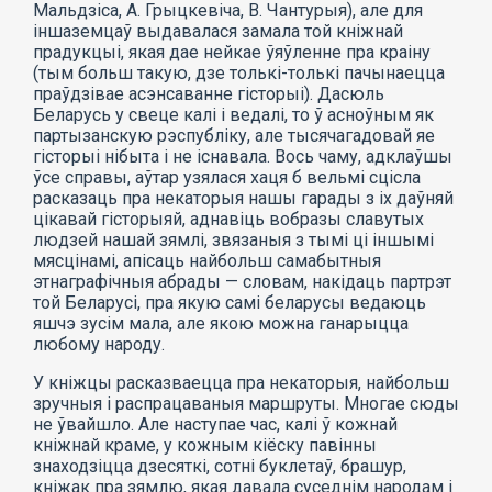
Мальдзіса, А. Грыцкевіча, В. Чантурыя), але для
іншаземцаў выдавалася замала той кніжнай
прадукцыі, якая дае нейкае ўяўленне пра краіну
(тым больш такую, дзе толькі-толькі пачынаецца
праўдзівае асэнсаванне гісторыі). Дасюль
Беларусь у свеце калі і ведалі, то ў асноўным як
партызанскую рэспубліку, але тысячагадовай яе
гісторыі нібыта і не існавала. Вось чаму, адклаўшы
ўсе справы, аўтар узялася хаця б вельмі сцісла
расказаць пра некаторыя нашы гарады з іх даўняй
цікавай гісторыяй, аднавіць вобразы славутых
людзей нашай зямлі, звязаныя з тымі ці іншымі
мясцінамі, апісаць найбольш самабытныя
этнаграфічныя абрады — словам, накідаць партрэт
той Беларусі, пра якую самі беларусы ведаюць
яшчэ зусім мала, але якою можна ганарыцца
любому народу.
У кніжцы расказваецца пра некаторыя, найбольш
зручныя і распрацаваныя маршруты. Многае сюды
не ўвайшло. Але наступае час, калі ў кожнай
кніжнай краме, у кожным кіёску павінны
знаходзіцца дзесяткі, сотні буклетаў, брашур,
кніжак пра зямлю, якая давала суседнім народам і