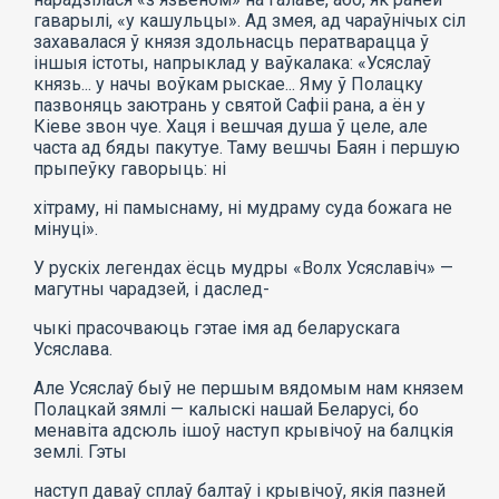
гаварылі, «у кашульцы». Ад змея, ад чараўнічых сіл
захавалася ў князя здольнасць ператварацца ў
іншыя істоты, напрыклад у ваўкалака: «Усяслаў
князь... у начы воўкам рыскае... Яму ў Полацку
пазвоняць заютрань у святой Сафіі рана, а ён у
Кіеве звон чуе. Хаця і вешчая душа ў целе, але
часта ад бяды пакутуе. Таму вешчы Баян і першую
прыпеўку гаворыць: ні
хітраму, ні памыснаму, ні мудраму суда божага не
мінуці».
У рускіх легендах ёсць мудры «Волх Усяславіч» —
магутны чарадзей, і даслед-
чыкі прасочваюць гэтае імя ад беларускага
Усяслава.
Але Усяслаў быў не першым вядомым нам князем
Полацкай зямлі — калыскі нашай Беларусі, бо
менавіта адсюль ішоў наступ крывічоў на балцкія
землі. Гэты
наступ даваў сплаў балтаў і крывічоў, якія пазней