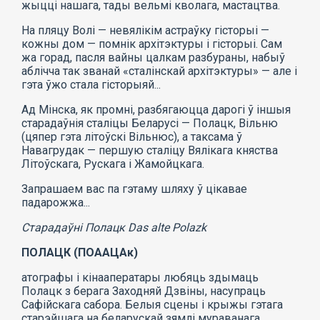
жыцці нашага, тады вельмі кволага, мастацтва.
На пляцу Волі — невялікім астраўку гісторыі —
кожны дом — помнік архітэктуры і гісторыі. Сам
жа горад, пасля вайны цалкам разбураны, набыў
аблічча так званай «сталінскай архітэктуры» — але і
гэта ўжо стала гісторыяй...
Ад Мінска, як промні, разбягаюцца дарогі ў іншыя
старадаўнія сталіцы Беларусі — Полацк, Вільню
(цяпер гэта літоўскі Вільнюс), а таксама ў
Навагрудак — першую сталіцу Вялікага княства
Літоўскага, Рускага і Жамойцкага.
Запрашаем вас па гэтаму шляху ў цікавае
падарожжа...
Старадаўні Полацк Das alte Polazk
ПОЛАЦК (ПОААЦАк)
атографы і кінааператары любяць здымаць
Полацк з берага Заходняй Дзвіны, насупраць
Сафійскага сабора. Белыя сцены і крыжы гэтага
старэйшага на беларускай зямлі мураванага