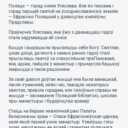
Полацк — горад князя Усяслава. Але ён таксама і
горад першай святой на ўсходнеславянскіх землях
— Ефрасінні Полацкай у дзявоцтве князёўны
Прадславы.
Праўнучка Усяслава, яна ўжо з дванаццаці гадоў
стала задумвацца аб сэнсе
быцця і вырашыла прысвяціць сябе Богу. Светлае,
ціхае дзіця, да якога з самых ранніх гадоў сталі
прысылаць сватоў са спакуслівымі праПановамі,
яна, аднак, пайшла ў манастыр і прымусіла бацькоў
змірыцца з такім рашэннем.
За сваё даволі доўгае жыццё яна была манашкай,
пасля ігуменняй; нейкі час, паводле некаторых
звестак, правіла горадам, але галоўныя справы яе
жыцця — заснаванне Полацкай бібліятэкі, школак
пры манастыры і будаўніцтва храмаў.
Стаіць на беразе невялічкай ракі Палаты
беласнежны храм — Спаса-Ефрасіннеўская царква,
каля якой пазней узнік манастыр. Узвёўшы гэты
храм, народжаны яе воляй і талентам полацкага