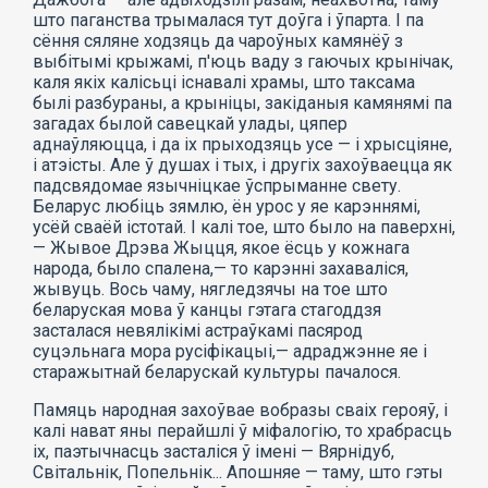
што паганства трымалася тут доўга і ўпарта. I па
сёння сяляне ходзяць да чароўных камянёў з
выбітымі крыжамі, п'юць ваду з гаючых крынічак,
каля якіх калісьці існавалі храмы, што таксама
былі разбураны, а крыніцы, закіданыя камянямі па
загадах былой савецкай улады, цяпер
аднаўляюцца, і да іх прыходзяць усе — і хрысціяне,
і атэісты. Але ў душах і тых, і другіх захоўваецца як
падсвядомае язычніцкае ўспрыманне свету.
Беларус любіць зямлю, ён урос у яе карэннямі,
усёй сваёй істотай. I калі тое, што было на паверхні,
— Жывое Дрэва Жыцця, якое ёсць у кожнага
народа, было спалена,— то карэнні захаваліся,
жывуць. Вось чаму, нягледзячы на тое што
беларуская мова ў канцы гэтага стагоддзя
засталася невялікімі астраўкамі пасярод
суцэльнага мора русіфікацыі,— адраджэнне яе і
старажытнай беларускай культуры пачалося.
Памяць народная захоўвае вобразы сваіх герояў, і
калі нават яны перайшлі ў міфалогію, то храбрасць
іх, паэтычнасць засталіся ў імені — Вярнідуб,
Світальнік, Попельнік... Апошняе — таму, што гэты