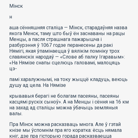
Мінск
н
аша сённяшняя сталіца — Мінск, старадаўняя назва
якога Менск, таму што быў ён заснаваны на рацы
Менцы, а пасля страшнага пажарышча і
разбурэння ў 1067 годзе перанесены да ракі
Нямігі, якая ўпамінаецца ў вялікім помніку трох
славянскіх народаў — «Слове аб палку Ігаравым»:
«На Нямізе снапы сцелюць галовамі, малоцяць
цэ-
памі харалужнымі, на току жыццё кладуць, веюць
душу ад цела. На Нямізе
крывавыя берагі не болагам пасеяны, пасеяны
касцямі рускіх сыноў». А на Менцы і сёння на 16 км
на захад ад сталіцы можна ўбачыць земляныя
валы.
Пра Мінск можна расказваць многа. Але ў гэтай
кнізе мы ўспомнім пра яго коратка: ёсць нямала
кніг, дзе пра гісторыю горада расказваецца