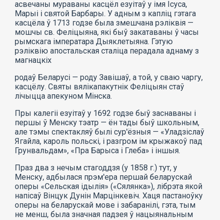
асвечаны мураваны касцёл езуітаў у імя Ісуса,
Марыі і святой Барбары. У адным з капліц гэтага
касцёла ў 1713 годзе была змешчана рэліквія —
мошчы св. Феліцыяна, які быў закатаваны ў часы
рымскага імператара Дыяклетыяна. Гэтую
рэліквію апостальская сталіца перадала аднаму з
магнацкіх
родаў Беларусі — роду Завішаў, а той, у сваю чаргу,
касцёлу. Святы вялікапакутнік Феліцыян стаў
лічыцца апекуном Мінска.
Пры калегіі езуітаў у 1692 годзе быў заснаваны і
першы ў Менску тэатр — ён тады быў школьным,
але тэмы спектакляў былі сур'ёзныя — «Уладзіслаў
Ягайла, кароль польскі, і разгром ім крыжакоў пад
Грунвальдам», «Пра Барыса і Глеба» і іншыя.
Праз два з нечым стагоддзя (у 1858 г.) тут, у
Менску, адбылася прэм'ера першай беларускай
оперы «Сельская ідылія» («Сялянка»), лібрэта якой
напісаў Вінцук Дунін Марцінкевіч. Хаця пастаноўку
оперы на беларускай мове і забаранілі, гэта, тым
не менш, была значная падзея ў нацыянальным