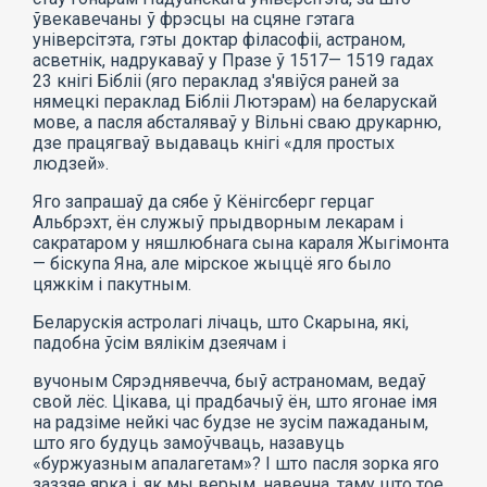
ўвекавечаны ў фрэсцы на сцяне гэтага
універсітэта, гэты доктар філасофіі, астраном,
асветнік, надрукаваў у Празе ў 1517— 1519 гадах
23 кнігі Бібліі (яго пераклад з'явіўся раней за
нямецкі пераклад Бібліі Лютэрам) на беларускай
мове, а пасля абсталяваў у Вільні сваю друкарню,
дзе працягваў выдаваць кнігі «для простых
людзей».
Яго запрашаў да сябе ў Кёнігсберг герцаг
Альбрэхт, ён служыў прыдворным лекарам і
сакратаром у няшлюбнага сына караля Жыгімонта
— біскупа Яна, але мірское жыццё яго было
цяжкім і пакутным.
Беларускія астролагі лічаць, што Скарына, які,
падобна ўсім вялікім дзеячам і
вучоным Сярэднявечча, быў астраномам, ведаў
свой лёс. Цікава, ці прадбачыў ён, што ягонае імя
на радзіме нейкі час будзе не зусім пажаданым,
што яго будуць замоўчваць, назавуць
«буржуазным апалагетам»? I што пасля зорка яго
заззяе ярка і, як мы верым, навечна, таму што тое,