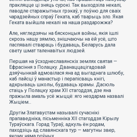
пракляцце ці зняць сурокі. Так выходзіла некалі,
паводле старажытных грэкаў, у поўню для сваіх
чарадзейных спраў Геката, каб тварыць зло. Якая
Геката выйшла некалі на наша раздарожжа?
Але, нягледзячы на бясконцыя войны, якія ішлі
скрозь нашу зямлю, знішчаючы на ёй усё, што
паспявалі ствараць і будаваць, Беларусь дала
свету шмат таленавітых людзей.
Першая на ўсходнеславянскіх землях святая —
Ефрасіння з Полацку. Дванаццацігадовай
дзяўчынкай адмовілася яна ад выгаднага шлюбу,
каб пайсці ў манастыр і перапісваць кнігі,
адкрываць школы, будаваць храмы. Дасюль
стаіць у Полацку храм XII стагоддзя, дзе яна
пражыла амаль усё жыццё: яго нездарма назвалі
Жыціем...
Другім Златавустам называлі сучаснікі
прапаведніка, пісьменніка XII стагоддзя Кірылу
Тураўскага. Горад Тураў, адкуль ён родам,
паходзіць ад славянскага тур — магутны звер,
якому няма роўных...