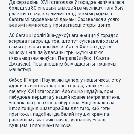
Да сярэдзіны XVII стагоддзя ў горадзе налічвалася
больш за 80 спецыяльнасцей рамеснікаў, гэта быў
развіты горад з храмамі, гандлёвымі радамі і
багатымі мураванымі дамамі. Захавалася з усяго
вельмі нямногае, у прыватнасці стары цэнтр.
Аб багацці рэлігійна-духоўнага жыцця ў горадзе
яскрава гаворыць тое, што тут суіснавалі храмы
самых розных канфесій. Ужо ў XV стагоддзі ў
Мінску былі пабудаваны тры мужчынскія
(Казьмадзям'янаўскі, Петрапаўлаўскі і Свята-
Духаўскі). Пры апошнім быў адкрыты і жаночы
манастыр.
Сабор ІПятра і Паўла, які цяпер, у нашы часы, стаў
адной з «візітных картак» горада, узнік тут на
пачатку XVII стагоддзя. Але яшчэ нядаўна, пры
пабудове першага ў нашай краіне метрапалітэна,
узнікла пагроза яго разбурэння. Нацыянальная
інтэлігенцыя шмат зрабіла для таго, каб гэты
прыгожы, падобны да белай птушкі храм па-
ранейшаму, як і вякі назад, узвышаўся над
вуліцамі і плошчамі Мінска.