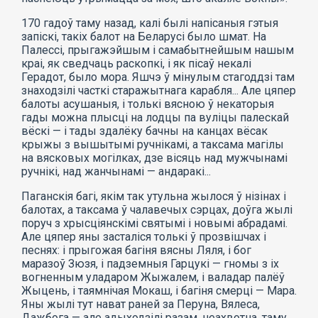
170 гадоў таму назад, калі былі напісаныя гэтыя
запіскі, такіх балот на Беларусі было шмат. На
Палессі, прыгажэйшым і самабытнейшым нашым
краі, як сведчаць раскопкі, і як пісаў некалі
Герадот, было мора. Яшчэ ў мінулым стагоддзі там
знаходзілі часткі старажытнага карабля... Але цяпер
балоты асушаныя, і толькі вясною ў некаторыя
гады можна плысці на лодцы па вуліцы палескай
вёскі — і тады здалёку бачны на канцах вёсак
крыжы з вышытымі ручнікамі, а таксама магілы
на вясковых могілках, дзе вісяць над мужчынамі
ручнікі, над жанчынамі — андаракі...
Паганскія багі, якім так утульна жылося ў нізінах і
балотах, а таксама ў чалавечых сэрцах, доўга жылі
поруч з хрысціянскімі святымі і новымі абрадамі.
Але цяпер яны засталіся толькі ў прозвішчах і
песнях: і прыгожая багіня вясны Ляля, і бог
маразоў Зюзя, і падземныя Гарцукі — гномы з іх
вогненным уладаром Жыжалем, і валадар палёў
Жыцень, і таямнічая Мокаш, і багіня смерці — Мара.
Яны жылі тут нават раней за Перуна, Вялеса,
Дажбога — але адыходзілі разам, неахвотна, таму