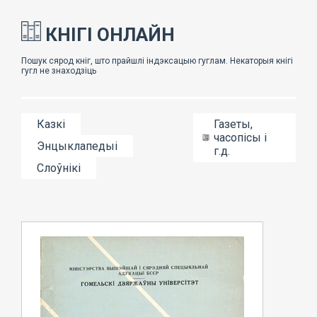
КНІГІ ОНЛАЙН
Казкі
Газеты,
часопісы і
Энцыклапедыі
г.д.
Слоўнікі