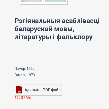
Рэгіянальныя асаблівасці
беларускай мовы,
літаратуры і фальклору
Памер: 126с.
Гомель 1973
165.37 МБ