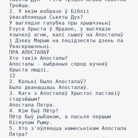
Тройцы.
2. У якім вобразе ў Бібліі
ўвасабляецца Сьвяты Дух?
У выглядзе галубка пры хрышчэньні
Езуса Хрыста ў Ярдане, у выглядзе
язычкоў агню, калі сышоў на Апосталаў
і Дзеву Марыю на пяцідзесяты дзень па
Ўваскрашэньні.
ПРА АПОСТАЛАЎ
Хто такія Апосталы?
Апосталы - выбраныя сярод вучняў
Хрыста людзі.
12
2. Колькі было Апосталаў?
Было дванаццаць Апосталаў.
3. Каго з Апосталаў Хрыстос паставіў
старэйшым?
Апостала Пятра.
4. Кім быў Пётр?
Пётр быў рыбаком, а пасьля першым
біскупам Рыму.
5. Хто з'яўляецца намесьнікам Апостала
Пятра?