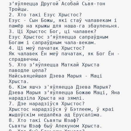
з’яўляецца Другой Асобай Сьвя-тон
Тройцы.
2. Хто такі Езус Хрыстос?
Езус - Сын Божы, які стаў чалавекам і
памёр на крыжы для наша-га збауленьня.
3. Ці Хрыстос Бог, ці чалавек?
Езус Хрыстос з’яўляецца сапраўдным
Богам і сапраўдным чала-векам.
4. Ці меў пачатак Хрыстос?
Як чалавек Ён меў пачатак, як Бог Ён -
спрадвечны.
5. Хто з’яўляецца Маткай Хрыста
паводле цела?
Найсьвяцейшая Дзева Марыя - Маці
Хрыста.
6. Кім яшчэ з'яўляецца Дзева Марыя?
Дзева Марыя з’яўляецца Божаю Маці, Яна
нарадзіла Хрыста на зямлі.
7. Дзе нарадзіўся Хрыстос?
Хрыстос нарадзіўся ў Бэтлеем, ў краі
жыдоўскім недалёка ад Ерусаліма.
8. Хто такі Сьвяты Юзаф?
Сьвяты Юзаф быў Апекуном Хрыста.