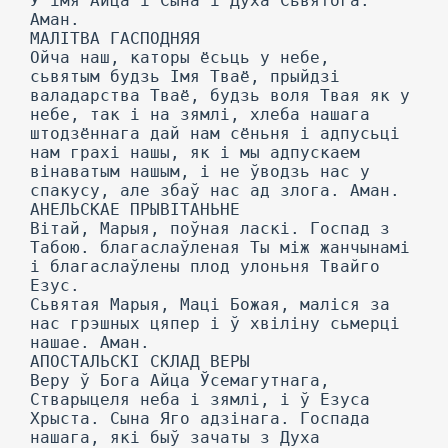
У імя Айца і Сына і Духа Сьвятога.
Аман.
МАЛІТВА ГАСПОДНЯЯ
Ойча наш, каторы ёсьць у небе,
сьвятым будзь Імя Тваё, прыйдзі
валадарства Тваё, будзь воля Твая як у
небе, так і на зямлі, хлеба нашага
штодзённага дай нам сёньня і адпусьці
нам грахі нашы, як і мы адпускаем
вінаватым нашым, і не ўводзь нас у
спакусу, але збаў нас ад злога. Аман.
АНЕЛЬСКАЕ ПРЫВІТАНЬНЕ
Вітай, Марыя, поўная ласкі. Госпад з
Табою. благаслаўленая Ты між жанчынамі
і благаслаўлены плод улоньня Твайго
Езус.
Сьвятая Марыя, Маці Божая, маліся за
нас грэшных цяпер і ў хвіліну сьмерці
нашае. Аман.
АПОСТАЛЬСКІ СКЛАД ВЕРЫ
Веру ў Бога Айца Ўсемагутнага,
Стварыцеля неба і зямлі, і ў Езуса
Хрыста. Сына Яго адзінага. Госпада
нашага, які быў зачаты з Духа