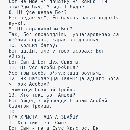
Бог не мае ні пачатку ні канца, Ён
заўсёды быў, ёсьць і будзе.
8. Ці ўсё ведае Бог?
Бог ведае ўсё, Ён бачыць нават людзкія
думкі.
9. Ці справядлівы Бог?
Так, Бог справядлівы, узнагароджвае за
добрыя справы, карае за дрэнныя.
10. Колькі багоў?
Бог адзін, але ў трох асобах: Бог
Айцец,
Бог Сын і Бог Дух Сьвяты.
11. Ці ўсе асобы роўныя?
Усе тры асобы з’яўляюцца роўнымі.
12. Як называецца Таямніца аднаго Бога
ў Трох Асобах?
Таямніца Сьвятой Тройцы.
13. Хто такі Бог Айцец?
Бог Айцец з'яўляецца Першай Асобай
Сьвятой Тройцы.
10
ПРА ХРЫСТА НАШАГА ЗБАЎЦУ
1. Хто такі Бог Сын?
Бог Сын - гэта Езус Хрыстос, Ён