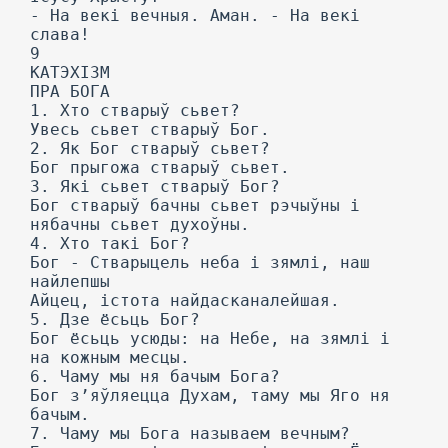
- На векі вечныя. Аман. - На векі
слава!
9
КАТЭХІЗМ
ПРА БОГА
1. Хто стварыў сьвет?
Увесь сьвет стварыў Бог.
2. Як Бог стварыў сьвет?
Бог прыгожа стварыў сьвет.
3. Які сьвет стварыў Бог?
Бог стварыў бачны сьвет рэчыўны і
нябачны сьвет духоўны.
4. Хто такі Бог?
Бог - Стварыцель неба і зямлі, наш
найлепшы
Айцец, істота найдасканалейшая.
5. Дзе ёсьць Бог?
Бог ёсьць усюды: на Небе, на зямлі і
на кожным месцы.
6. Чаму мы ня бачым Бога?
Бог з’яўляецца Духам, таму мы Яго ня
бачым.
7. Чаму мы Бога называем вечным?