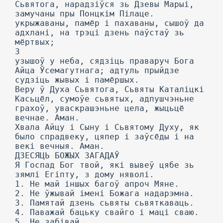
Сьвятога, нарадзіўся зь Дзевы Марыі,
замучаны пры Понцкім Пілаце.
укрыжаваны, памёр і пахаваны, сышоў да
адхлані, на трэці дзень паўстаў зь
мёртвых;
3
узышоў у неба, сядзіць праваруч Бога
Айца Ўсемагутнага; адтуль прыйдзе
судзіць жывых і памёршых.
Веру ў Духа Сьвятога, Сьвяты Каталіцкі
Касьцёл, сумоўе сьвятых, адпушчэньне
грахоў, уваскрашэньне цела, жыцьцё
вечнае. Аман.
Хвала Айцу і Сыну і Сьвятому Духу, як
было спрадвеку, цяпер і заўсёды і на
векі вечныя. Аман.
ДЗЕСЯЦЬ БОЖЫХ ЗАГАДАЎ
Я Госпад Бог твой, які вывеў цябе зь
зямлі Егіпту, з дому няволі.
1. He май іншых багоў апроч Мяне.
2. He ўжывай імені Божага надарэмна.
3. Памятай дзень сьвяты сьвяткаваць.
4. Паважай бацьку свайго і маці сваю.
5. He забівай.