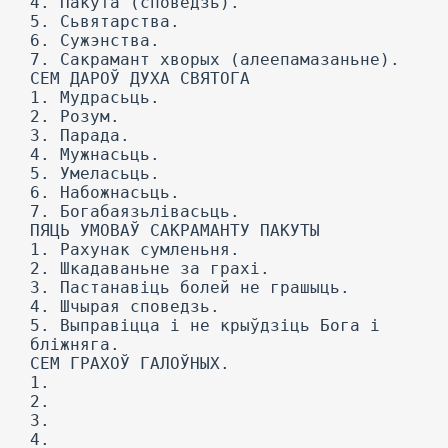
4. Пакута (споведзь).
5. Сьвятарства.
6. Сужэнства.
7. Сакрамант хворых (алеепамазаньне).
СЕМ ДАРОЎ ДУХА СВЯТОГА
1. Мудрасьць.
2. Розум.
3. Парада.
4. Мужнасьць.
5. Умеласьць.
6. Набожнасьць.
7. Богабаязьлівасьць.
ПЯЦЬ УМОВАЎ САКРАМАНТУ ПАКУТЫ
1. Рахунак сумленьня.
2. Шкадаваньне за грахі.
3. Пастанавіць болей не грашыць.
4. Шчырая споведзь.
5. Выправіцца і не крыўдзіць Бога і
бліжняга.
СЕМ ГРАХОЎ ГАЛОЎНЫХ.
1.
2.
3.
4.