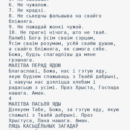
6. He чужалож.
7. He крадзі.
8. He сьведчы фальшыва на свайго
бліжняга.
9. He пажадай жонкі чужой.
10. He прагні нічога, што не тваё.
Палюбі Бога ўсім сваім сэрцам,
Ўсім сваім розумам, усёй сваёю душою,
а свайго бліжняга, як самога сябе.
Божа, будзь спагадлівы да мяне
грэшнага.
МАЛІТВА ПЕРАД ЯДОЮ
Благаславі, Божа, нас і гэтую яду,
якую будзем спажываць з Тваёй дабрыні,
і навучы нас дзяліцца хлебам і
радасьцю з усімі. Праз Хрыста, Госпада
нашага. Аман.
4
МАЛІТВА ПАСЬЛЯ ЯДЫ
Дзякуем Табе, Божа, за гэтую яду, якую
спажылі з Тваёй дабрыні. Праз
Хрыстуса, Пана нашага. Аман.
ПЯЦЬ КАСЬЦЁЛЬНЫХ ЗАГАДАЎ