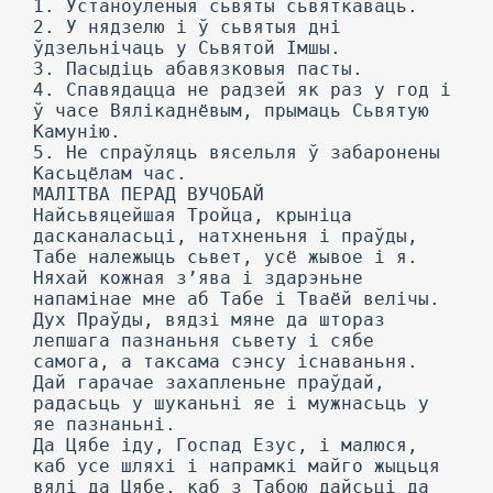
1. Устаноўленыя сьвяты сьвяткаваць.
2. У нядзелю і ў сьвятыя дні
ўдзельнічаць у Сьвятой Імшы.
3. Пасыдіць абавязковыя пасты.
4. Спавядацца не радзей як раз у год і
ў часе Вялікаднёвым, прымаць Сьвятую
Камунію.
5. He спраўляць вясельля ў забаронены
Касьцёлам час.
МАЛІТВА ПЕРАД ВУЧОБАЙ
Найсьвяцейшая Тройца, крыніца
дасканаласьці, натхненьня і праўды,
Табе належыць сьвет, усё жывое і я.
Няхай кожная з’ява і здарэньне
напамінае мне аб Табе і Тваёй велічы.
Дух Праўды, вядзі мяне да штораз
лепшага пазнаньня сьвету і сябе
самога, а таксама сэнсу існаваньня.
Дай гарачае захапленьне праўдай,
радасьць у шуканьні яе і мужнасьць у
яе пазнаньні.
Да Цябе іду, Госпад Езус, і малюся,
каб усе шляхі і напрамкі майго жыцьця
вялі да Цябе, каб з Табою дайсьці да