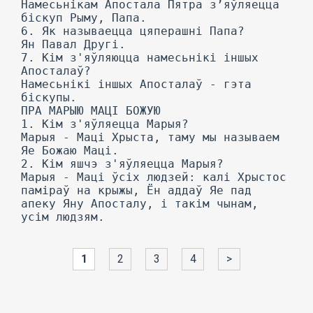
Намесьнікам Апостала Пятра з’яўляецца
біскуп Рыму, Папа.
6. Як называецца цяперашні Папа?
Ян Павал Другі.
7. Кім з'яўляюцца намесьнікі іншых
Апосталаў?
Намесьнікі іншых Апосталаў - гэта
біскупы.
ПРА МАРЫЮ МАЦІ БОЖУЮ
1. Кім з'яўляецца Марыя?
Марыя - Маці Хрыста, таму мы называем
Яе Божаю Маці.
2. Кім яшчэ з'яўляецца Марыя?
Марыя - Маці ўсіх людзей: калі Хрыстос
паміраў на крыжы, Ён аддаў Яе пад
апеку Яну Апосталу, і такім чынам,
усім людзям.
1
2
3
4
>