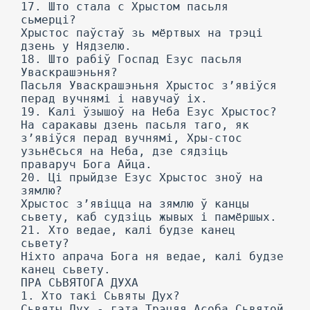
17. Што стала с Хрыстом пасьля
сьмерці?
Хрыстос паўстаў зь мёртвых на трэці
дзень у Нядзелю.
18. Што рабіў Госпад Езус пасьля
Уваскрашэньня?
Пасьля Уваскрашэньня Хрыстос з’явіўся
перад вучнямі і навучаў іх.
19. Калі ўзышоў на Неба Езус Хрыстос?
На саракавы дзень пасьля таго, як
з’явіўся перад вучнямі, Хры-стос
узьнёсься на Неба, дзе сядзіць
праваруч Бога Айца.
20. Ці прыйдзе Езус Хрыстос зноў на
зямлю?
Хрыстос з’явіцца на зямлю ў канцы
сьвету, каб судзіць жывых і памёршых.
21. Хто ведае, калі будзе канец
сьвету?
Ніхто апрача Бога ня ведае, калі будзе
канец сьвету.
ПРА СЬВЯТОГА ДУХА
1. Хто такі Сьвяты Дух?
Сьвяты Дух - гэта Трэцяя Асоба Сьвятой