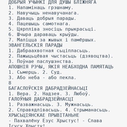
ДОБРЫЯ ЎЧЫНКІ ДЛЯ ДУШЫ БЛІЖНЯГА
1. Напамінаць грэшнаму.
2. Навучыць ненавучанага.
3. Даваць добрыя парады.
4. Пацешыць самотнага.
5. Цярпліва зносіць прыкрасьці.
6. Шчыра дараваць крыўды.
7. Маліцца за жывых і памёршых.
ЭВАНГЕЛЬСКІЯ ПАРАДЫ
1. Дабраахвотная сьціпласьць.
2. Пажыцьцёвая чыстасьць (дзявоцтва).
3. Поўнае паслушэнства.
АПОШНІЯ РЭЧЫ, ЯКІЯ НЕАБХОДНА ПАМЯТАЦЬ
1. Сьмерць. 2. Суд.
3. Або неба - або пекла.
8
БАГАСЛОЎСКІЯ ДАБРАДЗЕЙНАСЬЦІ
1. Вера. 2. Надзея. 3. Любоў.
ГАЛОЎНЫЯ ДАБРАДЗЕЙНАСЦІ
1. Разважнасьць. 3. Мужнасьць.
2. Справядлівасьць. 4. Стрыманасьць.
ХРЫСЬЦІЯНСКАЕ ПРЫВІТАНЬНЕ
- Пахвалёну Езус Хрыстус! - Слава
Ісусу Хрысту!