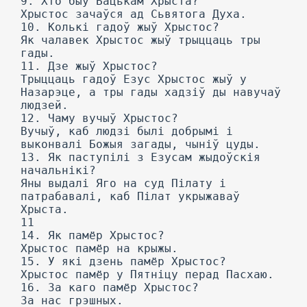
9. Хто быў Бацькам Хрыста?
Хрыстос зачаўся ад Сьвятога Духа.
10. Колькі гадоў жыў Хрыстос?
Як чалавек Хрыстос жыў трыццаць тры
гады.
11. Дзе жыў Хрыстос?
Трыццаць гадоў Езус Хрыстос жыў у
Назарэце, а тры гады хадзіў ды навучаў
людзей.
12. Чаму вучыў Хрыстос?
Вучыў, каб людзі былі добрымі і
выконвалі Божыя загады, чыніў цуды.
13. Як паступілі з Езусам жыдоўскія
начальнікі?
Яны выдалі Яго на суд Пілату і
патрабавалі, каб Пілат укрыжаваў
Хрыста.
11
14. Як памёр Хрыстос?
Хрыстос памёр на крыжы.
15. У які дзень памёр Хрыстос?
Хрыстос памёр у Пятніцу перад Пасхаю.
16. За каго памёр Хрыстос?
За нас грэшных.