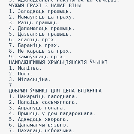
ЧУЖЫЯ ГРАХІ 3 НАШАЕ ВІНЫ
1. Загадваць грашыць.
2. Намаўляць да граху.
3. Раіць грашыць.
4. Дапамагаць грашыць.
5. Дазваляць грашыць.
6. Хваліць грэх.
7. Бараніць грэх.
8. He караць за грэх.
9. Замоўчваць грэх.
НАЙВАЖНЕЙШЫЯ ХРЫСЬЦІЯНСКІЯ ЎЧЫНКІ
1. Малітва.
2. Пост.
3. Міласьціна.
7
ДОБРЫЯ ЎЧЫНКІ ДЛЯ ЦЕЛА БЛІЖНЯГА
1. Накарміць галоднага.
2. Напаіць сасьмяглага.
3. Апрануць голага.
4. Прыняць у дом падарожнага.
5. Адведаць хворага.
6. Дапамагчы вязьню.
7. Пахаваць нябожчыка.