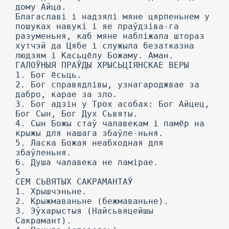
дому Айца.
Благаславі і надзялі мяне цярпеньнем у
пошуках навукі і яе праўдзіва-га
разуменьня, каб мяне набліжала штораз
хутчэй да Цябе і служыла безатказна
людзям і Касьцёлу Божаму. Аман.
ГАЛОЎНЫЯ ПРАЎДЫ ХРЫСЬЦІЯНСКАЕ ВЕРЫ
1. Бог ёсьць.
2. Бог справядлівы, узнагароджвае за
дабро, карае за зло.
3. Бог адзін у Трох асобах: Бог Айцец,
Бог Сын, Бог Дух Сьвяты.
4. Сын Божы стаў чалавекам і памёр на
крыжы для нашага збаўле-ньня.
5. Ласка Божая неабходная для
збаўленьня.
6. Душа чалавека не памірае.
5
CEM СЬВЯТЫХ САКРАМАНТАЎ
1. Хрышчэньне.
2. Крыжмаваньне (бежмаваньне).
3. Эўхарыстыя (Найсьвяцейшы
Сакрамант).