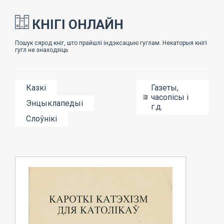
КНІГІ ОНЛАЙН
Казкі
Газеты,
часопісы і
Энцыклапедыі
г.д.
Слоўнікі