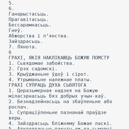
5.
6.
Ганарыстасьць.
Прагавітасьць.
Бессарамнасьць.
Гнеў.
Абжорства і п’янства.
Зайздрасьць.
7. Лянота.
6
ГРАХІ, ЯКІЯ НАКЛІКАЮЦЬ БОЖУЮ ПОМСТУ
1. Сьвядомае забойства.
2. Грэх садомскі.
3. Крыўджаньне ўдоў і сірот.
4. Утрыманьне належнае платы.
ГРАХІ СУПРАЦЬ ДУХА СЬВЯТОГА
1. Церазьмерная надзея на Божую
міласэрнасьць бяз добрых учын-каў.
2. Безнадзейнасьць на збаўленьне або
роспач.
3. Супраціўленьне пазнанай праўдзе
веры.
4. Зайздрасьць бліжняму Божае ласкі.
5. Адкладваньне пакуты аж да сьмерці.