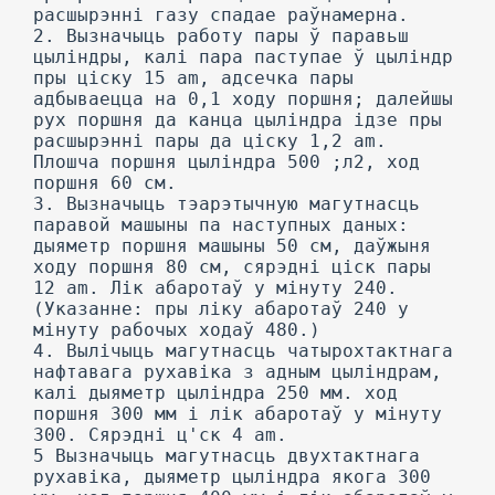
расшырэнні газу спадае раўнамерна.
2. Вызначыць работу пары ў паравьш
цыліндры, калі пара паступае ў цыліндр
пры ціску 15 am, адсечка пары
адбываецца на 0,1 ходу поршня; далейшы
рух поршня да канца цыліндра ідзе пры
расшырэнні пары да ціску 1,2 am.
Плошча поршня цыліндра 500 ;л2, ход
поршня 60 см.
3. Вызначыць тэарэтычную магутнасць
паравой машыны па наступных даных:
дыяметр поршня машыны 50 см, даўжыня
ходу поршня 80 см, сярэдні ціск пары
12 am. Лік абаротаў у мінуту 240.
(Указанне: пры ліку абаротаў 240 у
мінуту рабочых ходаў 480.)
4. Вылічыць магутнасць чатырохтактнага
нафтавага рухавіка з адным цыліндрам,
калі дыяметр цыліндра 250 мм. ход
поршня 300 мм і лік абаротаў у мінуту
300. Сярэдні ц'ск 4 am.
5 Вызначыць магутнасць двухтактнага
рухавіка, дыяметр цыліндра якога 300