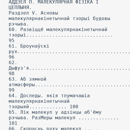
АДДЗЕЛ П. МАЛЕКУЛЯРНАЯ ФІЗІКА I
ЦЕПЛЫНЯ.
Раздзел V. Асновы
малекулярнакінетычнай тэорыі будовы
рэчыва.
60. Развіццё малекулярнакінетычнай
тэорыі..............................
95
61. Броунаўскі
рух......................................
96
62.
Дыфуз'я..................................
98
63. Аб зямной
атмасферы................................
99
64. Доследы. якія тлумачашіа
малекулярнакінетычнай
тэорыяй............. 100
65. Лік малекул у адзінцы аб'ёму
рэчыва. РазМеры малекул ..............
101
66. Скораснь руху малекул ... .