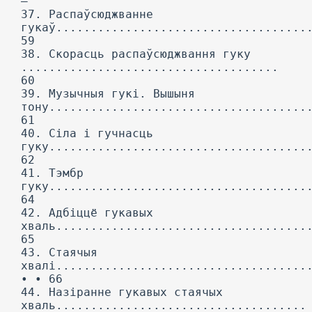
—
37. Распаўсюджванне
гукаў....................................
59
38. Скорасць распаўсюджвання гуку
.....................................
60
39. Музычныя гукі. Вышыня
тону.....................................
61
40. Сіла і гучнасць
гуку.....................................
62
41. Тэмбр
гуку.....................................
64
42. Адбіццё гукавых
хваль....................................
65
43. Стаячыя
хвалі....................................
• • 66
44. Назіранне гукавых стаячых
хваль....................................