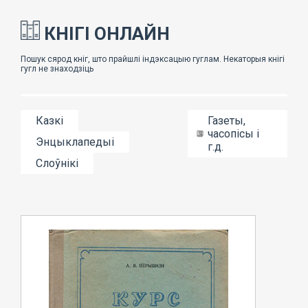
КНІГІ ОНЛАЙН
Казкі
Газеты,
часопісы і
Энцыклапедыі
г.д.
Слоўнікі