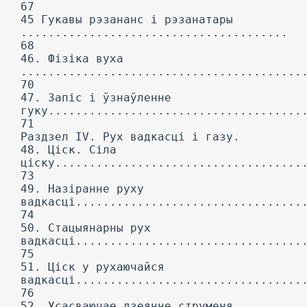
67
45 Гукавы рэзананс і рэзанатары
.......................................
68
46. Фізіка вуха
.........................................
70
47. Запіс і ўзнаўленне
гуку.....................................
71
Раздзел IV. Рух вадкасці і газу.
48. Ціск. Сіла
ціску....................................
73
49. Назіранне руху
вадкасці.................................
74
50. Стацыянарны рух
вадкасці.................................
75
51. Ціск у рухаючайся
вадкасці.................................
76
52. Усасваючае дзеянне струменя