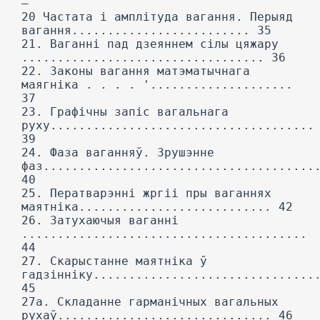
—
20 Частата і амплітуда вагання. Перыяд
вагання......................... 35
21. Ваганні пад дзеяннем сілы цяжару
.................................. 36
22. Законы вагання матэматычнага
маягніка . . . . '....................
37
23. Графічны запіс вагальнага
руху.....................................
39
24. Фаза ваганняў. Зрушэнне
фаз......................................
40
25. Ператварэнні жргіі пры ваганнях
маятніка........................... 42
26. Затухаючыя ваганні
........................................
44
27. Скарыстанне маятніка ў
гадзінніку...............................
45
27а. Складанне гарманічных вагальных
рухаў.............................. 46