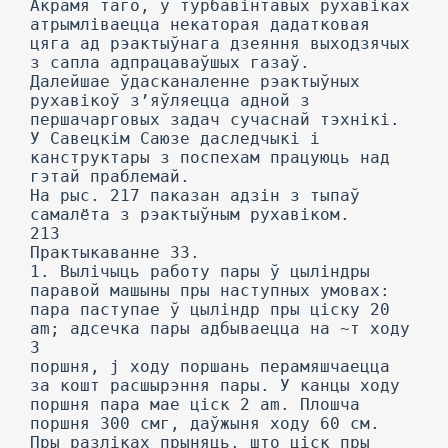
Акрамя таго, у турбавінтавых рухавіках
атрымліваецца некаторая дадатковая
цяга ад рэактыўнага дзеяння выходзячых
з сапла адпрацаваўшых газаў.
Далейшае ўдасканаленне рэактыўных
рухавікоў з’яўляецца адной з
першачарговых задач сучаснай тэхнікі.
У Савецкім Саюзе даследчыкі і
канструктары з поспехам працуюць над
гэтай праблемай.
На рыс. 217 паказан адзін з тыпаў
самалёта з рэактыўным рухавіком.
213
Практыкаванне 33.
1. Вылічыць работу пары ў цыліндры
паравой машыны пры наступных умовах:
пара паступае ў цыліндр пры ціску 20
am; адсечка пары адбываецца на ~т ходу
3
поршня, j ходу поршань перамяшчаецца
за кошт расшырэння пары. У канцы ходу
поршня пара мае ціск 2 am. Плошча
поршня 300 смг, даўжыня ходу 60 см.
Пры разліках прыняць. што ціск пры