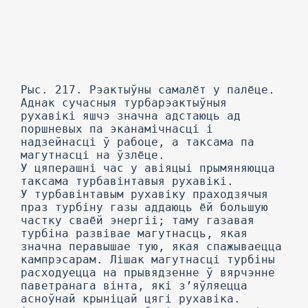
Рыс. 217. Рэактыўны самалёт у палёце.
Аднак сучасныя турбарэактыўныя
рухавікі яшчэ значна адстаюць ад
поршневых па эканамічнасці і
надзейнасці ў рабоце, а таксама па
магутнасці на ўзлёце.
У цяперашні час у авіяцыі прымяняюцца
таксама турбавінтавыя рухавікі.
У турбавінтавым рухавіку праходзячыя
праз турбіну газы аддаюць ёй большую
частку сваёй энергіі; таму газавая
турбіна развівае магутнасць, якая
значна перавышае тую, якая спажываецца
кампрэсарам. Лішак магутнасці турбіны
расходуецца на прывядзенне ў вярчэнне
паветранага вінта, які з’яўляецца
асноўнай крыніцай цягі рухавіка.