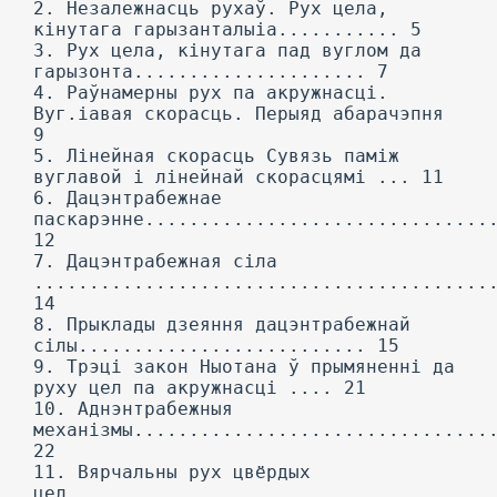
2. Незалежнасць рухаў. Рух цела,
кінутага гарызанталыіа........... 5
3. Рух цела, кінутага пад вуглом да
гарызонта..................... 7
4. Раўнамерны рух па акружнасці.
Вуг.іавая скорасць. Перыяд абарачэпня
9
5. Лінейная скорасць Сувязь паміж
вуглавой і лінейнай скорасцямі ... 11
6. Дацэнтрабежнае
паскарэнне...............................
12
7. Дацэнтрабежная сіла
.........................................
14
8. Прыклады дзеяння дацэнтрабежнай
сілы.......................... 15
9. Трэці закон Ныотана ў прымяненні да
руху цел па акружнасці .... 21
10. Аднэнтрабежныя
механізмы................................
22
11. Вярчальны рух цвёрдых
цел.....................................