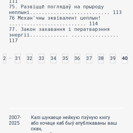
111
75. Развіццё поглядаў на прыроду
неплыні........................... 113
76 Механ'чны эквівалент цеплын!
.......................... 114
77. Закон захавання і ператварэння
энергіі............. ................
117
...
2
31
32
33
34
35
36
37
38
39
40
2007-
Калі шукаеце нейкую пэўную кнігу
2025
або хочаце каб быў апублікаваны ваш
скан,