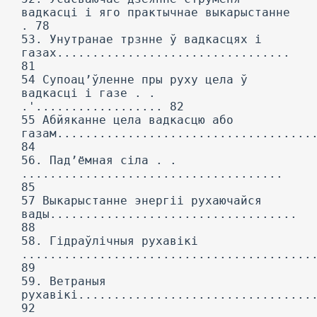
вадкасці і яго практычнае выкарыстанне
. 78
53. Унутранае трзнне ў вадкасцях і
газах.................................
81
54 Супоац’ўленне пры руху цела ў
вадкасці і газе . .
.'.................. 82
55 Абйяканне цела вадкасцю або
газам....................................
84
56. Пад’ёмная сіла . .
.....................................
85
57 Выкарыстанне энергіі рухаючайся
вады...................................
88
58. Гідраўлічныя рухавікі
.........................................
89
59. Ветраныя
рухавікі.................................
92