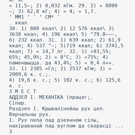
» 11,5—; 2) 0,032 кГм. 29. 2) » 8800
—; 3) 62,8 кГ; 4) » 4; » 1,7.
’ ММ1 ’ ' ’ CM* '
. ккал
30. 1) 800 ккал\ 2) 12 576 ккал\ 3)
3638 ккал; 4) 196 ккал\ 5) ^79.8———,
6) 232 ккал. 31. 1) 639 ккал; 2) 61,9
ккал; 4) 537 ^—; 5)719 ккал; 6) 3741,5
ккал; 7) » 14,7 лг. 32. 1) »93,5%;
65%; 45,9%; 2) » 8°С; 3) «75%; 4)
паменшыцца. да 43,4%; 5) « 0,4 л«».
33. 1) 2385 «Гл; 2) 2537 кГм; 3) «
2009,6 к. с.;.
4) 19,6 к. с.; 5) 102 к. с.; 6) 125,6
к. с.
3 М Е С Т
АДДЗЕЛ I. МЕХАНІКА (працяг;.
Сіпар.
Раздзел I. Крывалінейны рух цел.
Вярчальны рух.
1. Рух пела пад дзеяннем сілы,
накіраванай пад вуглом да скорасці ...
3