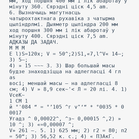
мм, ход поршня 400 мм і лік абаротаў у
мінуту 360. Сярэдні ціск 4,5 am.
6. Вызначыць магутнасць
чатырохтактнага рухавіка з чатырма
цыліндрлмі. Дыяметр цыліндра 200 мм
ход поршня 300 мм і лік абаротаў у
мінуту 400. Сярэдні ціск 7,5 am.
АДКАЗЫ ДА ЗАДАЧ.
М М М
Е l)S=120x; V = 50^;2)S1,«7,l^V« 14—;
3) 5—;
4) » 15 ~~~ 3. 3) Шар большай масы
будзе знаходзіцца на адлегласці 4 гл
as
восі; меншай масы — на адлегласці 8
см; 4) V » 8,9 сек~'< Л = 20 лі. 4. 1)
VceK~
1 CM 1
й °'084 “ = °’105 ^г v"‘“ * °0035 * 0
0017
Угадз ^ 0,00022^, ^з~ 0,00015 ^,2) »
10 ^; 3) «=0,00007 ^;
V» 261 —. 5. 1) 625 мм; 2) г2 = 80; п2
= 50“; 3) 56,52 к. с.; 4) « ПЗАкГ.