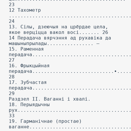
23
12 Тахометр
.........................................
24
13. Сілы, дзеючыя на црёрдае цела,
якое верціцца вакол восі....... 26
14 Перадача вярчэння ад рухавіка да
машыныпрылады................ —
15. Раменная
перадача.................................
27
16. Фрыкцыйная
перадача............................•....
28
17. Зубчастая
перадача.................................
29
Раздзел II. Ваганні і хвалі.
18. Перыядычны
рух......................................
33
19. Гарманічнае (простае)
ваганне..................................