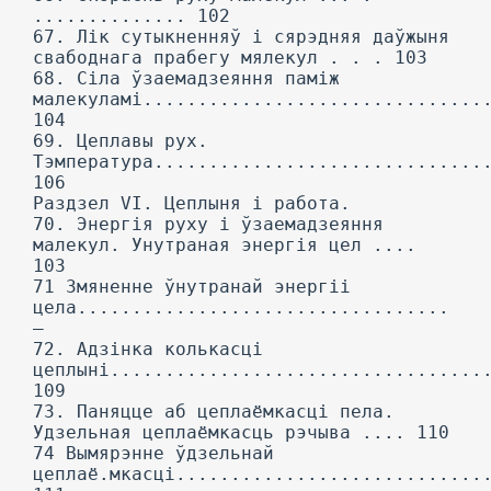
.............. 102
67. Лік сутыкненняў і сярэдняя даўжыня
свабоднага прабегу мялекул . . . 103
68. Сіла ўзаемадзеяння паміж
малекуламі...............................
104
69. Цеплавы рух.
Тэмпература..............................
106
Раздзел VI. Цеплыня і работа.
70. Энергія руху і ўзаемадзеяння
малекул. Унутраная энергія цел ....
103
71 Змяненне ўнутранай энергіі
цела..................................
—
72. Адзінка колькасці
цеплыні..................................
109
73. Паняцце аб цеплаёмкасці пела.
Удзельная цеплаёмкасць рэчыва .... 110
74 Вымярэнне ўдзельнай
цеплаё.мкасці............................