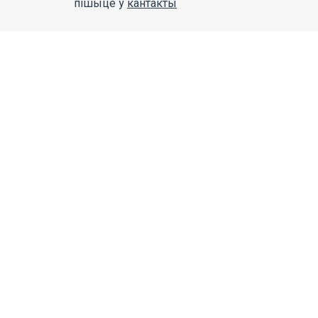
пішыце ў
кантакты