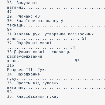
28. Вымушаныя
ваганні..................................
47
29. Рлананс 48
30. Знач^нне рэзанансу ў
тэхніцы..................................
50
31 Хвалевы рух. утварэнпе паііярочных
хваль.......................... 51
32. Падлўжныя хвалі . .
.......................... 54
33 Даўжыня хвалі і скорасць
распаўсюджвання
хваль....................... 55
216
Раздзел III. Гук.
34. Паходжанне
гуку.....................................
35. Просты від гукавых
ваганняў.................................
58
36. Класіфікайыя гукаў
.........................................