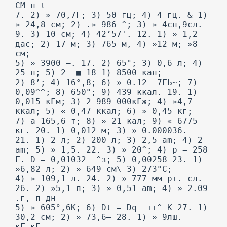
CM п t
7. 2) » 70,7Г; 3) 50 гц; 4) 4 гц. & 1)
» 24,8 см; 2) .» 986 ^; 3) » 4сл,9сл.
9. 3) 10 см; 4) 42’57'. 12. 1) » 1,2
дас; 2) 17 м; 3) 765 м, 4) »12 м; »8
см;
5) » 3900 —. 17. 2) 65°; 3) 0,6 л; 4)
25 л; 5) 2 —■ 18 1) 8500 кал;
2) 8’; 4) 16°,8; 6) » 0.12 —7ГЬ~; 7)
0,09^^; 8) 650°; 9) 439 ккал. 19. 1)
0,015 кГм; 3) 2 989 000кГж; 4) »4,7
ккал; 5) « 0,47 ккал; 6) » 0,45 кг;
7) a 165,6 т; 8) » 21 кал; 9) « 6775
кг. 20. 1) 0,012 м; 3) » 0.000036.
21. 1) 2 л; 2) 200 л; 3) 2,5 am; 4) 2
am; 5) » 1,5. 22. 3) » 20^; 4) р = 258
Г. D = 0,01032 —^з; 5) 0,00258 23. 1)
»6,82 л; 2) » 649 см\ 3) 273°С;
4) » 109,1 л. 24. 2) » 777 мм рт. сл.
26. 2) »5,1 л; 3) » 0,51 am; 4) » 2.09
.г, п дн
5) » 605°,6К; 6) Dt = Dq —тт^—К 27. 1)
30,2 см; 2) » 73,6— 28. 1) » 9лш.
кГ кГ