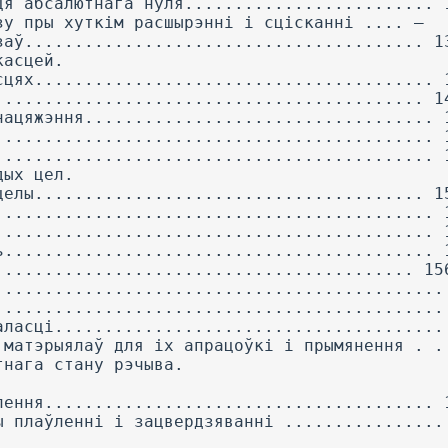
ця абсалютнага нуля......................... 
зу пры хуткім расшырэнні і сцісканні .... —
заў........................................ 1
касцей.
сцях........................................ 
........................................... 1
нацяжэння................................... 
............................................ 
............................................ 
дых цел.
целы....................................... 1
............................................ 
............................................ 
ь........................................... 
.......................................... 15
.............................................
.............................................
аласці.......................................
 матэрыялаў для іх апрацоўкі і прымянення . .
тнага стану рэчыва.
лення....................................... 
ы плаўленні і зацвердзяванні ................