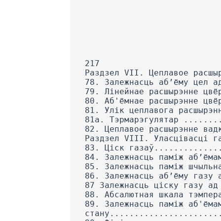
217
Раздзел VII. Цеплавое расшы
78. Залежнасць аб’ёму цел а
79. Лінейнае расшырэнне цвё
80. Аб'ёмнае расшырэнне цвё
81. Улік цеплавога расшырэн
81а. Тэрмарэгулятар .......
82. Цеплавое расшырэнне вад
Раздзел VIII. Уласцівасці г
83. Ціск газаў.............
84. Залежнасць паміж аб’ёма
85. Залежнасць паміж шчыльн
86. Залежнасць аб’ёму газу 
87 Залежнасць ціску газу ад
88. Абсалютная шкала тэмпер
89. Залежнасць паміж аб'ёма
стану......................