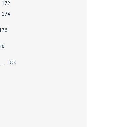
 172
 174
. —
176
80
.. 183