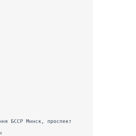
ння БССР Мннск, проспект
ч