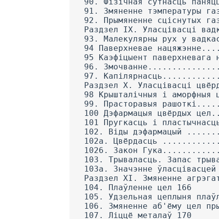
90. Фізічная сутнасць паняц
91. Змяненне тэмпературы га
92. Прымяненне сціснутых га
Раздзел IX. Уласцівасці вад
93. Малекулярны рух у вадка
94 Паверхневае нацяжэнне...
95 Каэфіцыент паверхневага 
96. Змочванне..............
97. Капілярнасць...........
Раздзел X. Уласцівасці цвёр
98 Крышталічныя і аморфныя 
99. Прасторавыя рашоткі....
100 Дэфармацыя цвёрдых цел.
101 Пругкасць і пластычнасц
102. Віды дэфармацый ......
102а. Цвёрдасць ...........
1026. Закон Гука...........
103. Трываласць. Запас трыв
103a. Значэнне ўласцівасцей
Раздзел XI. Змяненне агрэга
104. Плаўленне цел 166
105. Удзельная цеплыня плаў
106. Змяненне аб'ёму цел пр
107. Ліццё металаў 170