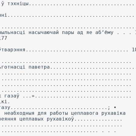
 ў тэхніцы...................................
нні..........................................
.............................................
чыльнасці насычаючай пары ад яе аб’ёму . . . 
177
ўтварэння.................................. 1
............................................
ьготнасці паветра............................
............................................
............................................
............................................
............................................
х газаў ...»................................
ікі.
газу................................; •
, неабходныя для работы цеплавога рухавіка
зеяння цеплавых рухавікоў................
.........................................
................................. . . .