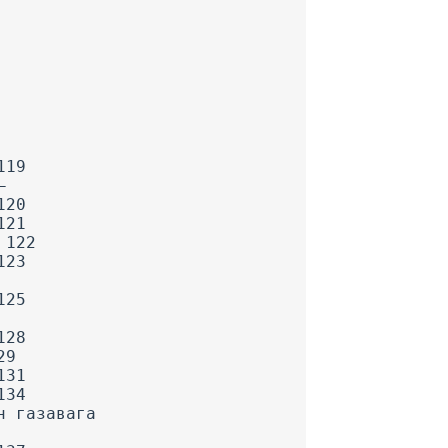
119
—
120
121
 122
123
125
128
29
131
134
н газавага