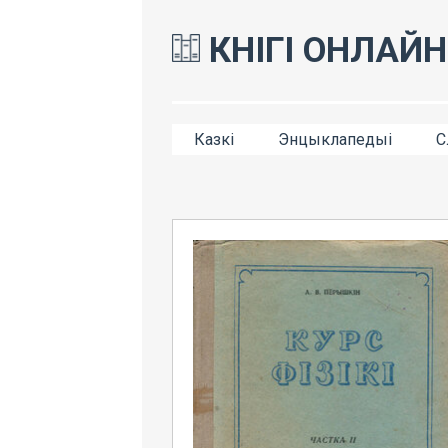
КНІГІ ОНЛАЙН
Казкі
Энцыклапедыі
С