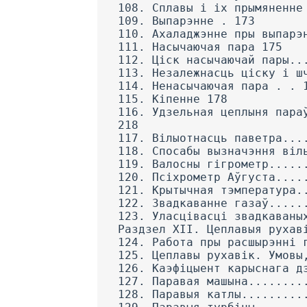
108. Сплавы і іх прымяненне
109. Выпарэнне . 173
110. Ахаладжэнне пры выпарэ
111. Насычаючая пара 175
112. Ціск насычаючай пары..
113. Незалежнасць ціску і ш
114. Ненасычаючая пара . . 
115. Кіпенне 178
116. Удзельная цеплыня пара
218
117. Вілыотнасць паветра...
118. Спосабы вызначэння віл
119. Валосны гігрометр.....
120. Псіхрометр Аўгуста....
121. Крытычная тэмпература.
122. Звадкаванне газаў.....
123. Уласцівасці звадкаваны
Раздзел XII. Цеплавыя рухав
124. Работа пры расшырэнні 
125. Цеплавы рухавік. Умовы
126. Каэфіцыент карыснага д
127. Паравая машына........
128. Паравыя катлы.........