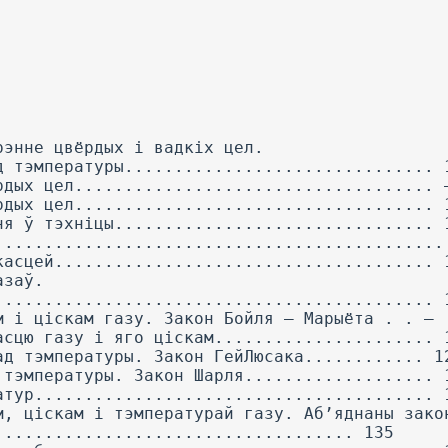
рэнне цвёрдых і вадкіх цел.
д тэмпературы............................... 
рдых цел.................................... 
рдых цел.................................... 
ня ў тэхніцы................................ 
.............................................
касцей...................................... 
азаў.
............................................ 
м і ціскам газу. Закон Бойля — Марыёта . . —
асцю газу і яго ціскам...................... 
ад тэмпературы. Закон ГейЛюсака............ 1
 тэмпературы. Закон Шарля................... 
атур........................................ 
м, ціскам і тэмпературай газу. Аб’яднаны зако
.................................... 135