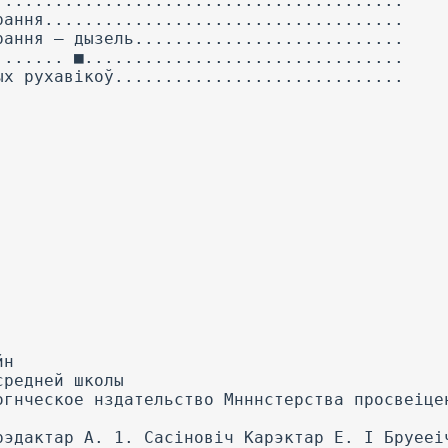
.........................................
рання....................................
рання — дызель...........................
....... ■................................
ых рухавікоў.............................
йн
средней школы
огнческое нздательство Мнннстерства просвеіце
рэдактар A. 1. Сасіновіч Карэктар Е. I Бруееі