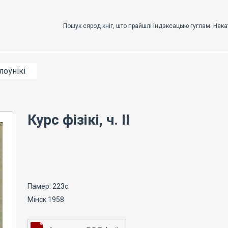
лоўнікі
Курс фізікі, ч. II
Памер: 223с.
Мінск 1958