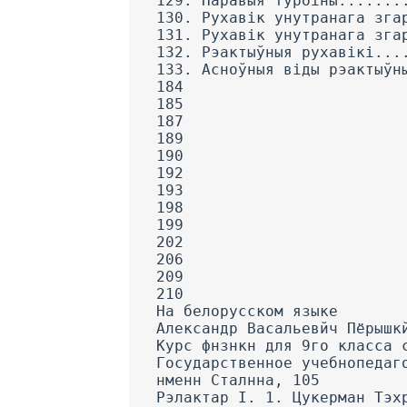
129. Паравыя турбіны.......
130. Рухавік унутранага зга
131. Рухавік унутранага зга
132. Рэактыўныя рухавікі...
133. Асноўныя віды рэактыўн
184
185
187
189
190
192
193
198
199
202
206
209
210
На белорусском языке
Александр Васальевйч Пёрышк
Курс фнзнкн для 9го класса 
Государственное учебнопедаг
нменн Сталнна, 105
Рэлактар I. 1. Цукерман Тэх