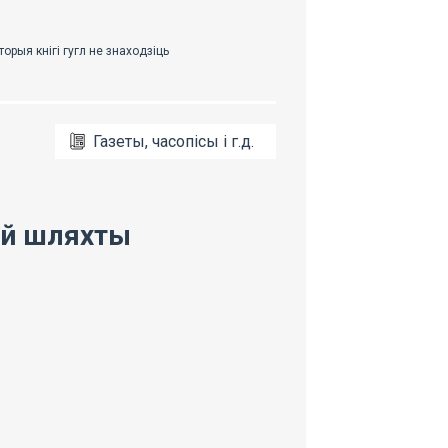
Газеты, часопісы і г.д.
ай шляхты