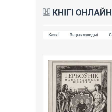
КНІГІ ОНЛАЙН
Казкі
Энцыклапедыі
С