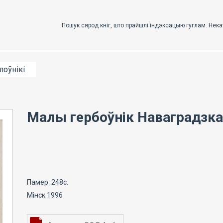
лоўнікі
Малы гербоўнік Наваградзк
Памер: 248с.
Мінск 1996