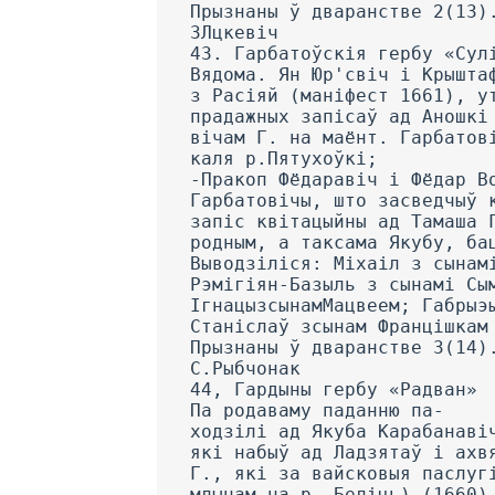
Прызнаны ў дваранстве 2(13)
ЗЛцкевіч
43. Гарбатоўскія гербу «Сул
Вядома. Ян Юр'свіч і Крышта
з Расіяй (маніфест 1661), у
прадажных запісаў ад Аношкі
вічам Г. на маёнт. Гарбатов
каля р.Пятухоўкі;
-Пракоп Фёдаравіч і Фёдар В
Гарбатовічы, што засведчыў 
запіс квітацыйны ад Тамаша 
родным, а таксама Якубу, ба
Выводзіліся: Міхаіл з сынам
Рэмігіян-Базыль з сынамі Сы
ІгнацызсынамМацвеем; Габрыэ
Станіслаў зсынам Францішкам
Прызнаны ў дваранстве 3(14)
С.Рыбчонак
44, Гардыны гербу «Радван»
Па родаваму паданню па-
ходзілі ад Якуба Карабанаві
які набыў ад Ладзятаў і ахв
Г., які за вайсковыя паслуг
млынам на р. Беліць) (1660)