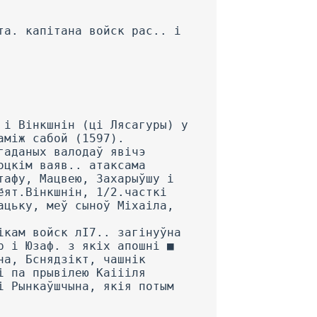
та. капітана войск рас.. і
 і Вінкшнін (ці Лясагуры) у
аміж сабой (1597).
гаданых валодаў явічэ
оцкім ваяв.. атаксама
тафу, Мацвею, Захарыўшу і
ёят.Вінкшнін, 1/2.часткі
ацьку, меў сыноў Міхаіла,
ікам войск лІ7.. загінуўна
р і Юзаф. з якіх апошні ■
на, Бснядзікт, чашнік
і па прывілею Каіііля
і Рынкаўшчына, якія потым