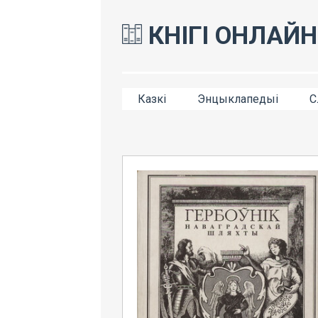
КНІГІ ОНЛАЙН
Казкі
Энцыклапедыі
С