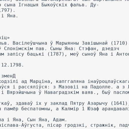
о сына Ігнацыя Быкоўскіх фальв. Ду-
1797).
 і Яна.
зіц»
льв. Васілеўшчына ў Марыянны Завішынай (1710)
ў Слонімскім пав. Сыны Яна: Стэфан, дэедзч
ым запісу бацькі (1787), меў сыноў Яна і Анто
.12.1798.
 зменД
ходзілі ад Марціна, капггаляна інаўроцлаўскаг
аўся і рассяліўся: з Мазовіі на Падолле. а з 
 і Вярэйшчына ў Наваградзкім ваяв., быў пасло
ткаў, здаваў іх у заклад Пятру Азарычу (1641)
н памёр беспатомны, а Калмір 1 Юзаф арандавал
ла і Яна, Сын Яна, Адам.
ніслава-Аўгуста, пісар гродзкі, стражнік, пад