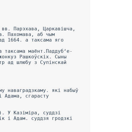
 вв. Парэхава, Царкавішча,
а. Пахомава, аб чым
ад 1664. а таксама яго
а таксама маёнт.Паддуб‘е-
жонкуз Рашкоўскіх. Сыны
тр ад шлюбу з Супінскай
му наваградзкаму. які набыў
і Адама, сгарасту
). У Казіміра, суддзі
ік і Адам. суддзя гродзкі