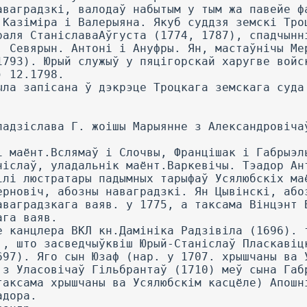
аваградзкі, валодаў набытым у тым жа павейе ф
 Казіміра і Валерыяна. Якуб суддзя земскі Тро
раля СтаніславаАўгуста (1774, 1787), спадчынн
: Севярын. Антоні і Ануфры. Ян, мастаўнічы Ме
1793). Юрый служыў у пяцігорскай харугве войс
) 12.1798.
ыла запісана ў дэкрэце Троцкага земскага суда
ладзіслава Г. жоішы Марыянне з Александровіча
і маёнт.Вслямаў і Слочвы, Францішак і Габрыэл
ніслаў, уладальнік маёнт.Варкевічы. Тэадор Ан
ілі люстратары падымных тарыфаў Усялюбскіх ма
ерновіч, абозны наваградзкі. Ян Цывінскі, або
аваградзкага ваяв. у 1775, а таксама Вінцэнт 
ага ваяв.
е канцлера ВКЛ кн.Дамініка Радзівіла (1696). 
., што засведчыўквіш Юрый-Станіслаў Пласкавіц
697). Яго сын Юзаф (нар. у 1707. хрышчаны ва 
 з Уласовічаў Гільбрантаў (1710) меў сына Габ
таксама хрышчаны ва Усялюбскім касцёле) Апошн
адора.