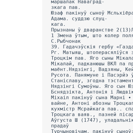
маршалак Наваград-
зкага пав.
Юзаф пакінуў сыноў Мсльхіёр
Адама. суддзю слуц-
кага.
Прызнаны ў дваранстве 2(13)
1 Змена ўтым, што колер пол
С.Рыбчонак
39. Гадачэўскія гербу «Газд
Рг. Матыяш, штоперасяліўся 
Троцкім пав. Яго сыны Мікал
Мікалай, падканюшы ВКЛ па п
маёнт.Нядзінгі, Вадзяны, Ке
Русота. Панямуне і Пасэрйэ 
Станіславу, згодна тэстамен
Нядзінгі Сумоўны. Яго сын Ю
Бснядзікта, Антонія і Людві
Міхаіл пакінуў сына Марні •
вайне, Антоні абозны Троцка
кухмістр Мсрайкага пав.. сп
Троцкага ваяв., пазней піса
Аўгуста Ш (1747), уладальні
прадаў
Турчыновічам, пакінуў сыноў