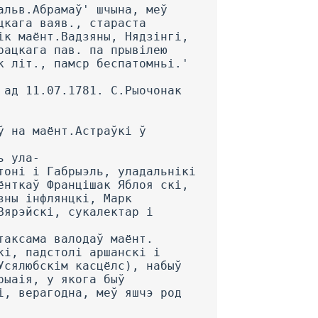
альв.Абрамаў' шчына, меў
цкага ваяв., стараста
ік маёнт.Вадзяны, Нядзінгі,
рацкага пав. па прывілею
к літ., памср беспатомньі.'
 ад 11.07.1781. С.Рыочонак
ў на маёнт.Астраўкі ў
ь ула-
тоні і Габрыэль, уладальнікі
ёнткаў Францішак Яблоя скі,
зны інфлянцкі, Марк
Вярэйскі, сукалектар і
таксама валодаў маёнт.
кі, падстолі аршанскі і
Усялюбскім касцёлс), набыў
рыаія, у якога быў
і, верагодна, меў яшчэ род