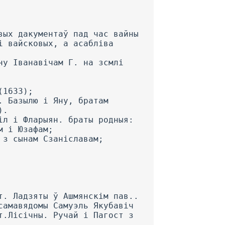
вых дакументаў пад час вайны
і вайсковых, а асабліва
ну Іванавічам Г. на зсмлі
(1633);
. Базылю і Яну, братам
).
іл і Фларыян. браты родныя:
м і Юзафам;
 з сынам Сзаніславам;
т. Ладзяты ў Ашмянскім пав..
самавядомы Самуэль Якубавіч
т.Лісічны. Ручай і Пагост з