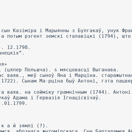
.сын Казіміра і Марыянны з Булгакаў, унук Фра
 а потым рэгент земскі сталавіцкі (1794), што
). 12.1798.
анецкіх”.
зя»
і (цяпер Польшча). s мясцовасці Выганава.
ас ваяв., меў сыноў Яна і Марціна. старажытна
(1722). Сынам Ма-рціна быў Антоні, гэта пацве
га ваяв. на сойміку грамнічным (1744). Антоні
укаў Адама і Гервазія Ігнацісвічаў.
).01.1799.
 к а й зямлі (?).
амся, абознага жытомірскага. Сын Барталамея А