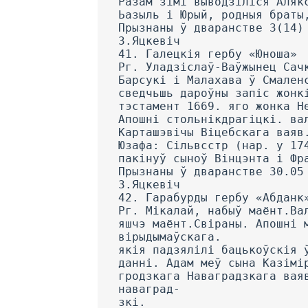
Разам зімі выводзіліся Аляк
Ьазыль і Юрый, родныя браты
Прызнаны ў дваранстве 3(14)
З.Яцкевіч
41. Галецкія гербу «Юноша»
Рг. Уладзіслаў-Ваўжынец Сач
Барсукі і Малахава ў Смален
сведчьшь дароўны запіс жонк
тэстамент 1669. яго жонка Н
Апошні стольнікдрагіцкі. ва
Карташэвічы Віцебскага ваяв
Юзафа: Сільвсстр (нар. у 17
пакінуў сыноў Вінцэнта і Фр
Прызнаны ў дваранстве 30.05
З.Яцкевіч
42. Гарабурды гербу «Абданк
Рг. Мікалай, набыў маёнт.Ва
яшчэ маёнт.Свіраны. Апошні 
вірыдымаўскага.
якія падзялілі бацькоўскія 
данні. Адам меў сына Казімі
гродзкага Наваградзкага вая
наваград-
зкі.