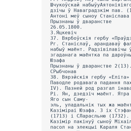
Шчукоўскай набыўуАятоніяіяг
дзічы ў Наваградзкім пав. (
Антоні меў сыноу Станіслава
Прызнаны ў дваранстве
26.05.1800.
З.Яцкевіч
37. Вярбоўскія гербу «Праўд
Рг. Станіслаў, арандаваў фа
набыў маёнт. Радзівілавічы 
згаданага маёнтка па дароўн
Юзафа
Прызнаны ў дваранстве 2(13)
СРыбчонав
38. Вярэйскія гербу «Еліта»
Паводле родавага падання па
IV). Пазней род разгал інав
Рі. Ян, дзедзіч маёнт. Ятра
Яго сын Саму-
эль, уладальнік тых жа маён
Казіміраі Юзафа. 3 іх Стэфа
(1713) і СЛарасльню (1732).
Казімір пакінуў сыноў Міхаі
пасол на элекцыі Караля Ста