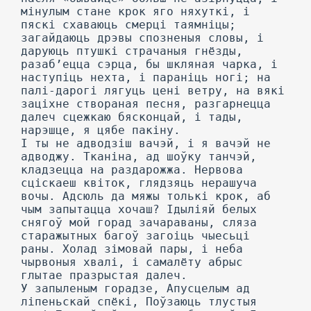
мінулым стане крок яго няхуткі, і
пяскі схаваюць смерці таямніцы;
загайдаюць дрэвы спозненыя словы, і
даруюць птушкі страчаныя гнёзды,
разаб’ецца сэрца, бы шкляная чарка, і
наступіць нехта, і параніць ногі; на
палі-дарогі лягуць цені ветру, на вякі
заціхне створаная песня, разгарнецца
далеч сцежкаю бясконцай, і тады,
нарэшце, я цябе пакіну.
I ты не адводзіш вачэй, і я вачэй не
адводжу. Тканіна, ад шоўку танчэй,
кладзецца на раздарожжа. Нервова
сціскаеш квіток, глядзяць нерашуча
вочы. Адсюль да мяжы толькі крок, аб
чым запытацца хочаш? Ідыліяй белых
снягоў мой горад зачараваны, сляза
старажытных багоў загоіць чыесьці
раны. Холад зімовай пары, і неба
чырвоныя хвалі, і самалёту абрыс
глытае празрыстая далеч.
У запыленым горадзе, Апусцелым ад
ліпеньскай спёкі, Поўзаюць тлустыя