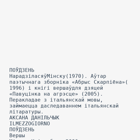
ПОЎДЗЕНЬ
НарадзіласяўМінску(1970). Аўтар
паэтычнага зборніка «Абрыс Скарпіёна»(
1996) і кнігі вершаўдля дзяцей
«Павуцінка на агрэсце» (2005).
Перакладае з італьянскай мовы,
займаецца даследаваннем італьянскай
літаратуры.
АКСАНА ДАНІЛЬЧЫК
ILMEZZOGIORNO
ПОЎДЗЕНЬ
Вершы