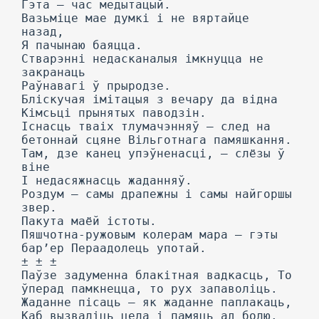
Гэта — час медытацый.
Вазьміце мае думкі і не вяртайце
назад,
Я пачынаю баяцца.
Стварэнні недасканалыя імкнуцца не
закранаць
Раўнавагі ў прыродзе.
Бліскучая імітацыя з вечару да відна
Кімсьці прынятых паводзін.
Існасць тваіх тлумачэнняў — след на
бетоннай сцяне Вільготнага памяшкання.
Там, дзе канец упэўненасці, — слёзы ў
віне
I недасяжнасць жаданняў.
Роздум — самы драпежны і самы найгоршы
звер.
Пакута маёй істоты.
Пяшчотна-ружовым колерам мара — гэты
бар’ер Пераадолець употай.
± ± ±
Паўзе задуменна блакітная вадкасць, To
ўперад памкнецца, то рух запаволіць.
Жаданне пісаць — як жаданне паплакаць,
Каб вызваліць цела і памяць ад болю.