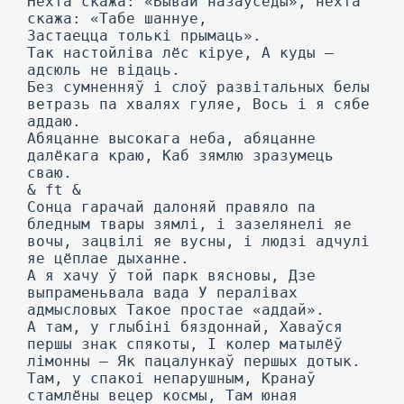
Нехта скажа: «Бывай назаўсёды», нехта
скажа: «Табе шаннуе,
Застаецца толькі прымаць».
Так настойліва лёс кіруе, А куды —
адсюль не відаць.
Без сумненняў і слоў развітальных белы
ветразь па хвалях гуляе, Вось і я сябе
аддаю.
Абяцанне высокага неба, абяцанне
далёкага краю, Каб зямлю зразумець
сваю.
& ft &
Сонца гарачай далоняй правяло па
бледным твары зямлі, і зазелянелі яе
вочы, зацвілі яе вусны, і людзі адчулі
яе цёплае дыханне.
А я хачу ў той парк вясновы, Дзе
выпраменьвала вада У пералівах
адмысловых Такое простае «аддай».
А там, у глыбіні бяздоннай, Хаваўся
першы знак спякоты, I колер матылёў
лімонны — Як пацалункаў першых дотык.
Там, у спакоі непарушным, Кранаў
стамлёны вецер космы, Там юная