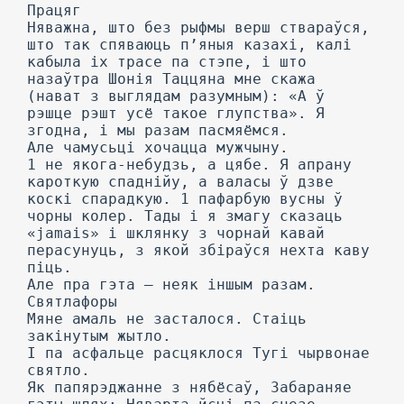
Працяг
Няважна, што без рыфмы верш ствараўся,
што так спяваюць п’яныя казахі, калі
кабыла іх трасе па стэпе, і што
назаўтра Шонія Таццяна мне скажа
(нават з выглядам разумным): «А ў
рэшце рэшт усё такое глупства». Я
згодна, і мы разам пасмяёмся.
Але чамусьці хочацца мужчыну.
1 не якога-небудзь, а цябе. Я апрану
кароткую спаднійу, а валасы ў дзве
коскі спарадкую. 1 пафарбую вусны ў
чорны колер. Тады і я змагу сказаць
«jamais» і шклянку з чорнай кавай
перасунуць, з якой збіраўся нехта каву
піць.
Але пра гэта — неяк іншым разам.
Святлафоры
Мяне амаль не засталося. Стаіць
закінутым жытло.
I па асфальце расцяклося Тугі чырвонае
святло.
Як папярэджанне з нябёсаў, Забараняе