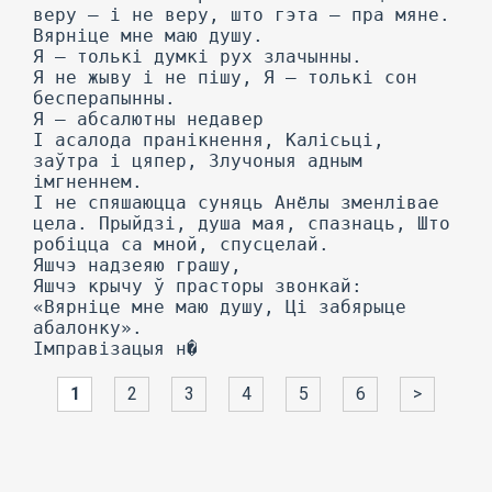
веру — і не веру, што гэта — пра мяне.
Вярніце мне маю душу.
Я — толькі думкі рух злачынны.
Я не жыву і не пішу, Я — толькі сон
бесперапынны.
Я — абсалютны недавер
I асалода пранікнення, Калісьці,
заўтра і цяпер, Злучоныя адным
імгненнем.
I не спяшаюцца суняць Анёлы зменлівае
цела. Прыйдзі, душа мая, спазнаць, Што
робіцца са мной, спусцелай.
Яшчэ надзеяю грашу,
Яшчэ крычу ў прасторы звонкай:
«Вярніце мне маю душу, Ці забярыце
абалонку».
1
2
3
4
5
6
>