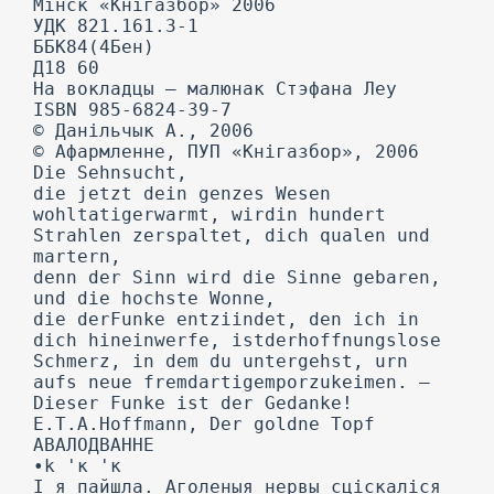
Мінск «Кнігазбор» 2006
УДК 821.161.3-1
ББК84(4Бен)
Д18 60
На вокладцы — малюнак Стэфана Леу
ISBN 985-6824-39-7
© Данільчык А., 2006
© Афармленне, ПУП «Кнігазбор», 2006
Die Sehnsucht,
die jetzt dein genzes Wesen
wohltatigerwarmt, wirdin hundert
Strahlen zerspaltet, dich qualen und
martern,
denn der Sinn wird die Sinne gebaren,
und die hochste Wonne,
die derFunke entziindet, den ich in
dich hineinwerfe, istderhoffnungslose
Schmerz, in dem du untergehst, urn
aufs neue fremdartigemporzukeimen. —
Dieser Funke ist der Gedanke!
E.T.A.Hoffmann, Der goldne Topf
АВАЛОДВАННЕ
•k 'к 'к
I я пайшла. Аголеныя нервы сціскаліся