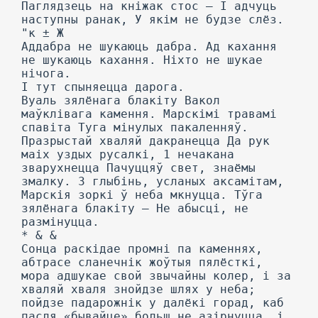
Паглядзець на кніжак стос — I адчуць
наступны ранак, У якім не будзе слёз.
"к ± Ж
Аддабра не шукаюць дабра. Ад кахання
не шукаюць кахання. Ніхто не шукае
нічога.
I тут спыняецца дарога.
Вуаль зялёнага блакіту Вакол
маўклівага камення. Марскімі травамі
спавіта Туга мінулых пакаленняў.
Празрыстай хваляй дакранецца Да рук
маіх уздых русалкі, 1 нечакана
зварухнецца Пачуццяў свет, знаёмы
змалку. 3 глыбінь, усланых аксамітам,
Марскія зоркі ў неба мкнуцца. Тўга
зялёнага блакіту — He абысці, не
размінуцца.
* & &
Сонца раскідае промні па каменнях,
абтрасе сланечнік жоўтыя пялёсткі,
мора адшукае свой звычайны колер, і за
хваляй хваля знойдзе шлях у неба;
пойдзе падарожнік у далёкі горад, каб
пасля «бывайце» больш не азірнуцца, і