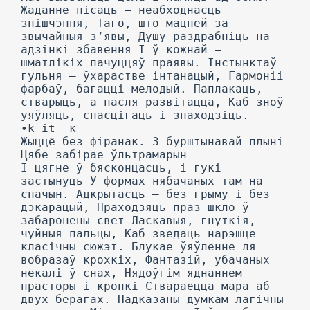
Жаданне пісаць — неабходнасць
знішчэння, Таго, што мацней за
звычайныя з’явы, Душу раздрабніць на
адзінкі збавення I ў кожнай —
шматлікіх пачуццяў праявы. Інстынктаў
гульня — ўхарастве інтанацый, Гармоніі
фарбаў, багацці мелодый. Паплакаць,
стварыць, а пасля развітацца, Каб зноў
уяўляць, спасцігаць і знаходзіць.
•k it -к
Жыццё без фіранак. 3 бурштынавай плыні
Цябе забірае ўльтрамарын
I цягне ў бясконцасць, і гукі
застынуць У формах нябачаных там на
спачын. Адкрытасць — без грыму і без
дэкарацый, Праходзяць праз шкло ў
забаронены свет Ласкавыя, гнуткія,
чуйныя пальцы, Каб зведаць нарэшце
класічны сюжэт. Блукае ўяўленне ля
вобразаў крохкіх, Фантазій, убачаных
некалі ў снах, Нядоўгім яднаннем
прасторы і кропкі Ствараецца мара аб
двух берагах. Падказаны думкам лагічны