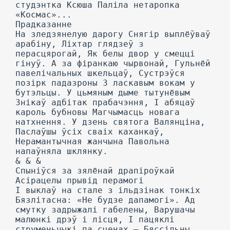
студэнтка Ксюша Паліла нетаропка
«Космас»...
Прадказанне
На зледзянелую дарогу Снягір выплёўваў
арабіну, Ліхтар глядзеў з
перасцярогай, Як белы двор у смецці
гінуў. А за фіранкаю чырвонай, Гульнёй
павелічальных шкельцаў, Сустрэўся
позірк падазроны 3 ласкавым вокам у
бутэльцы. У цьмяным дыме тытунёвым
Знікаў адбітак прабачэння, I абяцаў
кароль бубновы Магчымасць новага
натхнення. У дзень святога Валянціна,
Паслаўшы ўсіх сваіх каханкаў,
Нерамантычная жанчына Павольна
напаўняла шклянку.
& & &
Спыніўся за зялёнай драпіроўкай
Асірацелы прывід перамогі
I выклаў на стале з ільдзінак тонкіх
Бязлітасна: «Не будзе дапамогі». Ад
смутку задрыжалі габелены, Варушачы
малюнкі дрэў і лісця, I пацяклі
струменьчыкі па сценах — Бяссільны