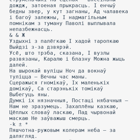
дождж, затоеная прыкрасць. I енчыў
бедны звер, у кут загнаны, Ад чалавека
і багоў залежны, I надмагільным
помнікам з туману Паволі выплывала
непазбежнасць.
& & Ж
Уздыхні з палёгкаю I хадой таропкаю
Выйдзі з-за дзвярэй.
Усё, што трэба, сказана, I вузлы
развязаны, Каралю і блазну Можна жыць
далей.
На шырокай вуліцы Ноч да вокнаў
туліцца — Вечны час маны.
Сцеражыся гномікаў, Іх маленькіх
домікаў, Са старэнькіх томікаў
Выбегуць яны.
Думкі іх нязначныя, Постаці нябачныя —
Нам не зразумець. Захаплёны казкаю,
Цёплых словаў ласкаю, Пад чырвонай
маскаю He заўважыш смерць.
-k ± *
Пяшчотна-ружовым колерам неба — за
далягляд.