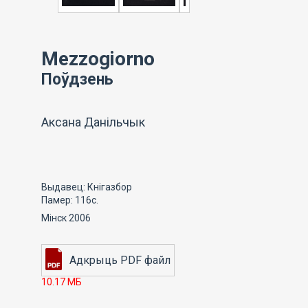
Mezzogiorno
Поўдзень
Аксана Данільчык
Выдавец: Кнігазбор
Памер: 116с.
Мінск 2006
10.17 МБ