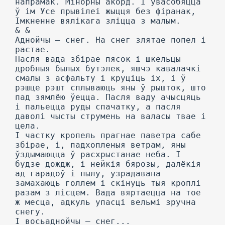
напрамак. Мінорны акорд. I ўвасобяцца
ў ім Усе прывілеі жыцця без фіранак,
Імкненне вялікага зліцца з малым.
& &
Аднойчы — снег. На снег злятае попел і
растае.
Пасля вада збірае пясок і шкельцы
дробныя былых бутэлек, яшчэ кавалачкі
смалы з асфальту і круціць іх, і ў
рэшце рэшт сплываюць яны ў рышток, што
пад зямлёю ўецца. Пасля ваду ачысцяць
і пальецца руды спачатку, а пасля
даволі чысты струмень на валасы твае і
цела.
I частку кропель прагнае паветра сабе
збірае, і, падхопленыя ветрам, яны
ўздымаюцца ў расхрыстанае неба. I
будзе дождж, і нейкія бярозы, далёкія
ад гарадоў і пылу, узрадавана
замахаюць голлем і скінуць тыя кроплі
разам з лісцем. Вада вяртаецца на тое
ж месца, адкуль упасці вельмі зручна
снегу.
I восьаднойчы — снег...