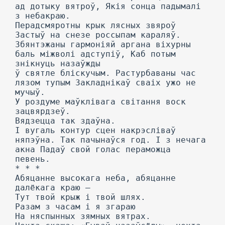
ад дотыку вятроў, Якія сонца падымалі
з небакраю.
Перадсмяротны крык лясных звяроў
Застыў на снезе россыпам караляў.
Збянтэжаны гармоніяй аргана віхурны
баль міжволі адступіў, Каб потым
знікнуць назаўжды
ў святле бліскучым. Растурбаваны час
лязом тупым Закладнікаў сваіх ужо не
мучыў.
У роздуме маўклівага світання воск
зацвярдзеў.
Вядзецца так здаўна.
I вугаль контур сцен накрэсліваў
няпэўна. Так пачынаўся год. I з нечага
акна Падаў свой голас пераможца
певень.
* * *
Абяцанне высокага неба, абяцанне
далёкага краю —
Тут твой крыж і твой шлях.
Разам з часам і я згараю
На няспынных зямных вятрах.