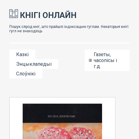
КНІГІ ОНЛАЙН
Казкі
Газеты,
часопісы і
Энцыклапедыі
г.д.
Слоўнікі