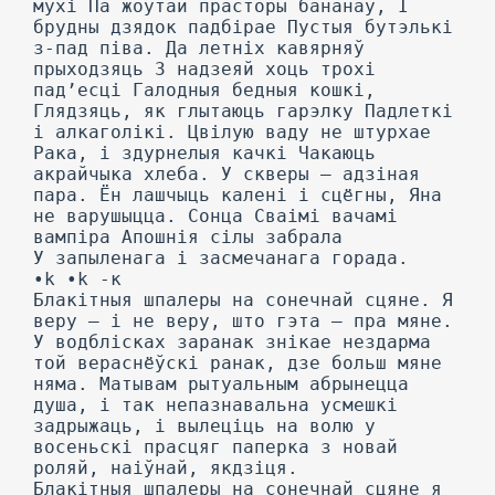
мухі Па жоўтай прасторы бананаў, I
брудны дзядок падбірае Пустыя бутэлькі
з-пад піва. Да летніх кавярняў
прыходзяць 3 надзеяй хоць трохі
пад’есці Галодныя бедныя кошкі,
Глядзяць, як глытаюць гарэлку Падлеткі
і алкаголікі. Цвілую ваду не штурхае
Рака, і здурнелыя качкі Чакаюць
акрайчыка хлеба. У скверы — адзіная
пара. Ён лашчыць калені і сцёгны, Яна
не варушыцца. Сонца Сваімі вачамі
вампіра Апошнія сілы забрала
У запыленага і засмечанага горада.
•k •k -к
Блакітныя шпалеры на сонечнай сцяне. Я
веру — і не веру, што гэта — пра мяне.
У водблісках заранак знікае нездарма
той вераснёўскі ранак, дзе больш мяне
няма. Матывам рытуальным абрынецца
душа, і так непазнавальна усмешкі
задрыжаць, і вылеціць на волю у
восеньскі прасцяг паперка з новай
роляй, наіўнай, якдзіця.
Блакітныя шпалеры на сонечнай сцяне я