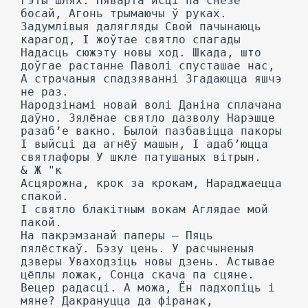
гэты шлях: Няварта йсці па снезе
босай, Агонь трымаючы ў руках.
Задумлівыя далягляды Свой пачынаюць
карагод, I жоўтае святло спагады
Надасць сюжэту новы ход. Шкада, што
доўгае растанне Паволі спусташае нас,
А страчаныя спадзяванні Згадаюцца яшчэ
не раз.
Народзінамі новай волі Даніна сплачана
даўно. Зялёнае святло дазволу Нарэшце
разаб’е вакно. Былой пазбавіцца пакоры
I выйсці да агнёў машын, I адаб’юцца
святлафоры У шкле патушаных вітрын.
& Ж "к
Асцярожна, крок за крокам, Нараджаецца
спакой.
I святло блакітным вокам Аглядае мой
пакой.
На пакрэмзанай паперы — Пяць
пялёсткаў. Бэзу цень. У расчыненыя
дзверы Уваходзіць новы дзень. Астывае
цёплы ложак, Сонца скача па сцяне.
Вецер радасці. А можа, Ён падхопіць і
мяне? Дакрануцца да фіранак,