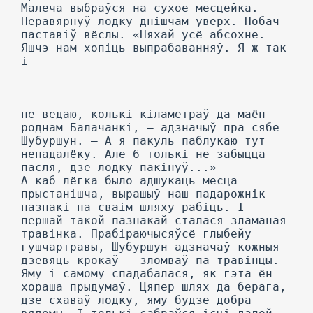
Малеча выбраўся на сухое месцейка.
Перавярнуў лодку днішчам уверх. Побач
паставіў вёслы. «Няхай усё абсохне.
Яшчэ нам хопіць выпрабаванняў. Я ж так
і
не ведаю, колькі кіламетраў да маён
роднам Балачанкі, — адзначыў пра сябе
Шубуршун. — А я пакуль паблукаю тут
непадалёку. Але 6 толькі не забыцца
пасля, дзе лодку пакінуў...»
А каб лёгка было адшукаць месца
прыстанішча, вырашыў наш падарожнік
пазнакі на сваім шляху рабіць. I
першай такой пазнакай сталася зламаная
травінка. Прабіраючысяўсё глыбейу
гушчартравы, Шубуршун адзначаў кожныя
дзевяць крокаў — зломваў па травінцы.
Яму і самому спадабалася, як гэта ён
хораша прыдумаў. Цяпер шлях да берага,
дзе схаваў лодку, яму будзе добра