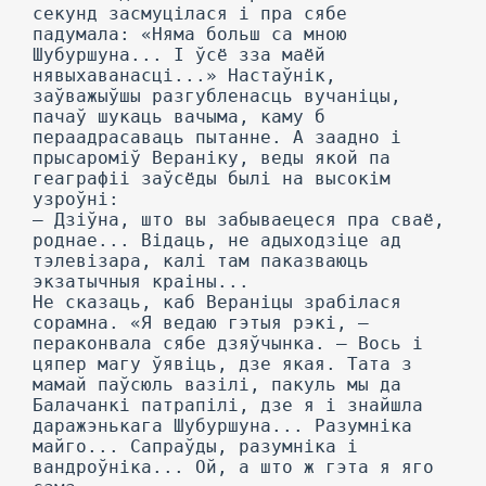
секунд засмуцілася і пра сябе
падумала: «Няма больш са мною
Шубуршуна... I ўсё зза маёй
нявыхаванасці...» Настаўнік,
заўважыўшы разгубленасць вучаніцы,
пачаў шукаць вачыма, каму б
пераадрасаваць пытанне. А заадно і
прысароміў Вераніку, веды якой па
геаграфіі заўсёды былі на высокім
узроўні:
— Дзіўна, што вы забываецеся пра сваё,
роднае... Відаць, не адыходзіце ад
тэлевізара, калі там паказваюць
экзатычныя краіны...
He сказаць, каб Вераніцы зрабілася
сорамна. «Я ведаю гэтыя рэкі, —
пераконвала сябе дзяўчынка. — Вось і
цяпер магу ўявіць, дзе якая. Тата з
мамай паўсюль вазілі, пакуль мы да
Балачанкі патрапілі, дзе я і знайшла
даражэнькага Шубуршуна... Разумніка
майго... Сапраўды, разумніка і
вандроўніка... Ой, а што ж гэта я яго