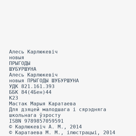
Алесь Карлюкевіч
новыя
ПРЫГОДЫ
ШУБУРШУНА
Алесь Карлюкевіч
новыя ПРЫГОДЫ ШУБУРШУНА
УДК 821.161.393
ББК 84(4Бен)44
К23
Мастак Марыя Каратаева
Для дзяцей малодшага і сярэдняга
школьнага ўзросту
ISBN 9789857059591
© Карлюкевіч A. М., 2014
© Каратаева М. М., ілюстрацыі, 2014