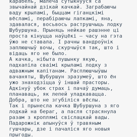
карабель, малеча сутыкнуўся са
звычайнай дзікай качкай. Заграбаючы
ваду крыламі, быццам гіганцкімі
вёсламі, перабіраючы лапкамі, яна,
здавалася, восьвось раструшчыць лодку
Шубуршуна. Прыняць нейкае рашэнне ці
проста кінуцца наўцёкі — часу на гэта
ўжо не ставала. I рачны вандроўнік
заплюшчыў вочы, скурчыўся так, што і
відаць яго не было.
А качка, нібыта пушынку якую,
падхапіла сваімі крыламі лодку з
адважным капітанам. Расплюшчыўшы
вачаняты, Шубуршун зразумеў, што ён
ужо знаходзіцца ў іншай прасторы.
Адкінуў убок страх і пачаў думаць,
планаваць, як лепей уладкавацца.
Добра, што не згубіліся вёслы.
Так і прынесла качка Шубуршуна з яго
лодкай на бераг, а пасля страсянула
разам з кроплямі свіслацкай вады.
Падарожнік апынуўся ў травяным
гушчары, дзе і пачаліся яго новыя
прыгоды.