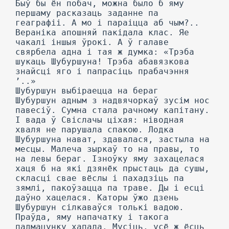
Быў бы ён побач, можна было б яму
першаму расказаць заданне па
геаграфіі. А мо і параіцца аб чым?..
Вераніка апошняй пакідала клас. Яе
чакалі іншыя ўрокі. А ў галаве
свярбела адна і тая ж думка: «Трэба
шукаць Шубуршуна! Трэба абавязкова
знайсці яго і папрасіць прабачэння
’..»
Шубуршун выбіраецца на бераг
Шубуршун адным з надвячоркаў зусім нос
павесіў. Сумна стала рачному капітану.
I вада ў Свіслачы ціхая: ніводная
хваля не парушала спакою. Лодка
Шубуршуна нават, здавалася, застыла на
месцы. Малеча зыркаў то на правы, то
на левы бераг. Ізноўку яму захацелася
хаця б на які дзянёк прыстаць да сушы,
скласці свае вёслы і пахадзіць па
зямлі, пакоўзацца па траве. Ды і есці
даўно хацелася. Каторы ўжо дзень
Шубуршун сілкаваўся толькі вадою.
Праўда, яму напачатку і такога
падмацунку хапала. Мусіць, усё ж ёсць