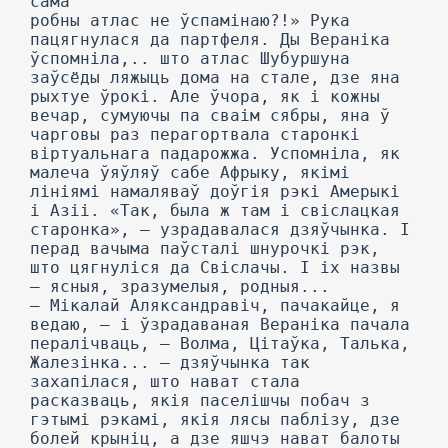
сама
робны атлас не ўспамінаю?!» Рука
пацягнулася да партфеля. Ды Вераніка
ўспомніла,.. што атлас Шубуршуна
заўсёды ляжыць дома на стале, дзе яна
рыхтуе ўрокі. Але ўчора, як і кожны
вечар, сумуючы па сваім сябры, яна ў
чарговы раз перагортвала старонкі
віртуальнага падарожжа. Успомніла, як
малеча ўяўляў сабе Афрыку, якімі
лініямі намаляваў доўгія рэкі Амерыкі
і Азіі. «Так, была ж там і свіслацкая
старонка», — узрадавалася дзяўчынка. I
перад вачыма паўсталі шнурочкі рэк,
што цягнуліся да Свіслачы. I іх назвы
— ясныя, зразумелыя, родныя...
— Мікалай Аляксандравіч, пачакайце, я
ведаю, — і ўзрадаваная Вераніка пачала
пералічваць, — Волма, Цітаўка, Талька,
Жалезінка... — дзяўчынка так
захапілася, што нават стала
расказваць, якія паселішчы побач з
гэтымі рэкамі, якія лясы паблізу, дзе
болей крыніц, а дзе яшчэ нават балоты