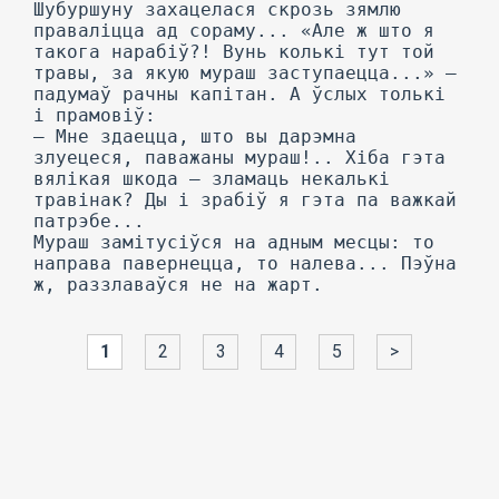
Шубуршуну захацелася скрозь зямлю
праваліцца ад сораму... «Але ж што я
такога нарабіў?! Вунь колькі тут той
травы, за якую мураш заступаецца...» —
падумаў рачны капітан. А ўслых толькі
і прамовіў:
— Мне здаецца, што вы дарэмна
злуецеся, паважаны мураш!.. Хіба гэта
вялікая шкода — зламаць некалькі
травінак? Ды і зрабіў я гэта па важкай
патрэбе...
Мураш замітусіўся на адным месцы: то
направа павернецца, то налева... Пэўна
ж, раззлаваўся не на жарт.
1
2
3
4
5
>