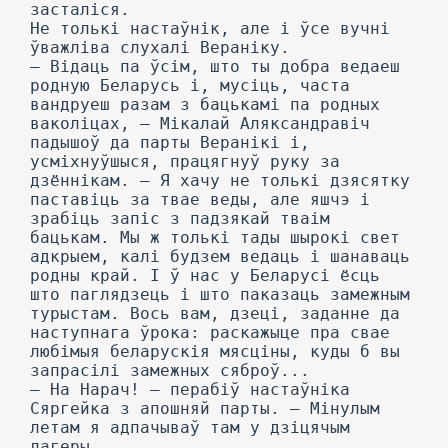
засталіся.
He толькі настаўнік, але і ўсе вучні
ўважліва слухалі Вераніку.
— Відаць па ўсім, што ты добра ведаеш
родную Беларусь і, мусіць, часта
вандруеш разам з бацькамі па родных
ваколіцах, — Мікалай Аляксандравіч
падышоў да парты Веранікі і,
усміхнуўшыся, працягнуў руку за
дзённікам. — Я хачу не толькі дзясятку
паставіць за твае веды, але яшчэ і
зрабіць запіс з падзякай тваім
бацькам. Мы ж толькі тады шырокі свет
адкрыем, калі будзем ведаць і шанаваць
родны край. I ў нас у Беларусі ёсць
што паглядзець і што паказаць замежным
турыстам. Вось вам, дзеці, заданне да
наступнага ўрока: раскажыце пра свае
любімыя беларускія мясціны, куды б вы
запрасілі замежных сяброў...
— На Нарач! — перабіў настаўніка
Сяргейка з апошняй парты. — Мінулым
летам я адпачываў там у дзіцячым
лагеры.