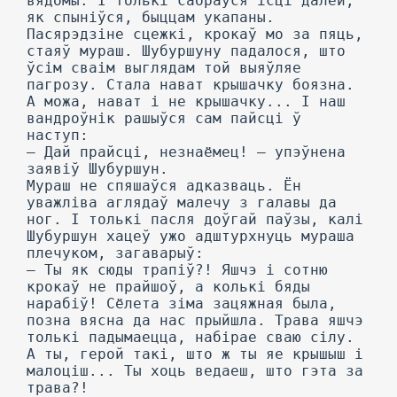
вядомы. I толькі сабраўся ісці далей,
як спыніўся, быццам укапаны.
Пасярэдзіне сцежкі, крокаў мо за пяць,
стаяў мураш. Шубуршуну падалося, што
ўсім сваім выглядам той выяўляе
пагрозу. Стала нават крышачку боязна.
А можа, нават і не крышачку... I наш
вандроўнік рашыўся сам пайсці ў
наступ:
— Дай прайсці, незнаёмец! — упэўнена
заявіў Шубуршун.
Мураш не спяшаўся адказваць. Ён
уважліва аглядаў малечу з галавы да
ног. I толькі пасля доўгай паўзы, калі
Шубуршун хацеў ужо адштурхнуць мураша
плечуком, загаварыў:
— Ты як сюды трапіў?! Яшчэ і сотню
крокаў не прайшоў, а колькі бяды
нарабіў! Сёлета зіма зацяжная была,
позна вясна да нас прыйшла. Трава яшчэ
толькі падымаецца, набірае сваю сілу.
А ты, герой такі, што ж ты яе крышыш і
малоціш... Ты хоць ведаеш, што гэта за
трава?!