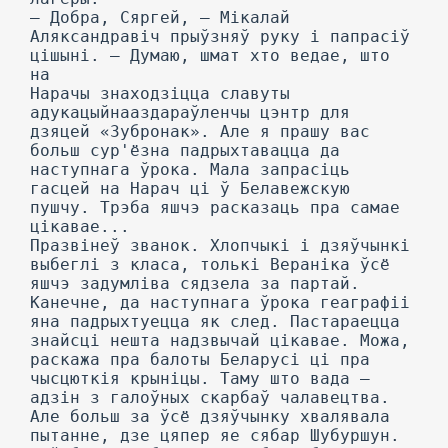
— Добра, Сяргей, — Мікалай
Аляксандравіч прыўзняў руку і папрасіў
цішыні. — Думаю, шмат хто ведае, што
на
Нарачы знаходзіцца славуты
адукацыйнааздараўленчы цэнтр для
дзяцей «Зубронак». Але я прашу вас
больш сур'ёзна падрыхтавацца да
наступнага ўрока. Мала запрасіць
гасцей на Нарач ці ў Белавежскую
пушчу. Трэба яшчэ расказаць пра самае
цікавае...
Празвінеў званок. Хлопчыкі і дзяўчынкі
выбеглі з класа, толькі Вераніка ўсё
яшчэ задумліва сядзела за партай.
Канечне, да наступнага ўрока геаграфіі
яна падрыхтуецца як след. Пастараецца
знайсці нешта надзвычай цікавае. Можа,
раскажа пра балоты Беларусі ці пра
чысцюткія крыніцы. Таму што вада —
адзін з галоўных скарбаў чалавецтва.
Але больш за ўсё дзяўчынку хвалявала
пытанне, дзе цяпер яе сябар Шубуршун.