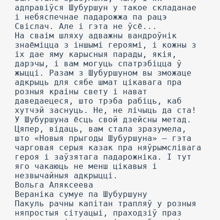
адправіўся Шубуршун у такое складанае
і небяспечнае падарожжа па рацэ
Свіслач. Але і гэта не ўсё...
На сваім шляху адважны вандроўнік
знаёміцца з іншымі героямі, і кожны з
іх дае яму карысныя парады, якія,
дарэчы, і вам могуць спатрэбіцца ў
жыцці. Разам з Шубуршуном вы зможаце
адкрыць для сябе шмат цікавага пра
розныя краіны свету і нават
даведаецеся, што трэба рабіць, каб
хутчэй заснуць. He, не лічыць да ста!
У Шубуршуна ёсць свой дзейсны метад.
Цяпер, відаць, вам стала зразумела,
што «Новыя прыгоды Шубуршуна» — гэта
чарговая серыя казак пра няўрымслівага
героя і заўзятага падарожніка. I тут
яго чакаюць не менш цікавыя і
незвычайныя адкрыцці.
Вольга Аляксеева
Вераніка сумуе па Шубуршуну
Пакуль рачны капітан трапляў у розныя
няпростыя сітуацыі, праходзіў праз