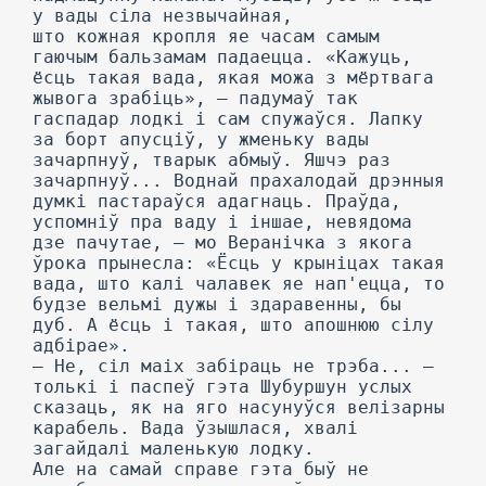
у вады сіла незвычайная,
што кожная кропля яе часам самым
гаючым бальзамам падаецца. «Кажуць,
ёсць такая вада, якая можа з мёртвага
жывога зрабіць», — падумаў так
гаспадар лодкі і сам спужаўся. Лапку
за борт апусціў, у жменьку вады
зачарпнуў, тварык абмыў. Яшчэ раз
зачарпнуў... Воднай прахалодай дрэнныя
думкі пастараўся адагнаць. Праўда,
успомніў пра ваду і іншае, невядома
дзе пачутае, — мо Веранічка з якога
ўрока прынесла: «Ёсць у крыніцах такая
вада, што калі чалавек яе нап'ецца, то
будзе вельмі дужы і здаравенны, бы
дуб. А ёсць і такая, што апошнюю сілу
адбірае».
— He, сіл маіх забіраць не трэба... —
толькі і паспеў гэта Шубуршун услых
сказаць, як на яго насунуўся велізарны
карабель. Вада ўзышлася, хвалі
загайдалі маленькую лодку.
Але на самай справе гэта быў не