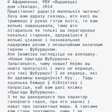
© Афармленне. РВУ «Выдавецкі
дом «Звязда», 2014
Прывітанне/ дарагія маленькія чытачы!
Хачу вам адразу сказаць, што калі вы
трымаеце ў руках гэтую кнігу, то вам
вельмі пашанцавала, таму што
літаральна як толькі вы перагорнеце
некалькі старонак, адправіцеся ў
вельмі цікавае і пазнавальнае
падарожжа разам з незвычайным казачным
героем — Шубуршуном.
Але ўважліва паглядзіце на вокладку.
«Новыя прыгоды Шубуршуна»...
Запытаецеся, чаму новыя? Няўжо вы
нешта прапусцілі і яшчэ не ведаеце,
хто такі Шубуршун? I не ведаеце, які
ён адважны вандроўнік? Нуу... Тады
хуценька бяжыце ў бібліятэку і
папрасіце, каб вам далі кніжку
«Прыгоды Шубуршуна».
3 яе вы даведаецеся пра характар
галоўнага героя, пра яго звычкі і
нават пра запаветныя мары. А таксама
вам стане зразумела, чаму і як