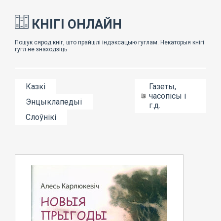
КНІГІ ОНЛАЙН
Казкі
Газеты,
часопісы і
Энцыклапедыі
г.д.
Слоўнікі