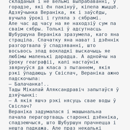
складаныя і не вельмі выпрабаванні, у
горадзе, які ён пакінуў, кіпела жыццё.
Адзяўчынка Вераніка, як і заўсёды,
вучыла ўрокі і гуляла з сябрамі.
Але час ад часу на яе находзіў сум па
сваім сябры. Толькі ў адсутнасць
Шубуршуна Вераніка зразумела, каго яна
страціла. Спачатку яна нават і дзённік
разгортвала ў спадзяванні, што
восьвось зпад вокладкі выскачыць яе
любімы маленькі дарадца. А аднойчы на
ўроку геаграфіі, калі настаўнік
звярнуўся да класа з пытаннем, якія
рэкі ўпадаюць у Свіслач, Вераніка ажно
падскочыла:
— Балачанка!..
Тады Мікалай Аляксандравіч запытаўся ў
дзяўчынкі:
— А якія яшчэ рэкі нясуць свае воды ў
Свіслач?
Вераніка задумалася і машынальна
пачала перагортваць старонкі дзённіка,
спадзеючыся, што Шубуршун прачнецца і
нешта падкажа. Але праз некалькі