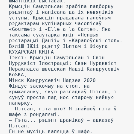
шматлікіх выставах.
Крысцін Самуэльсан зрабіла падборку
рэцэптаў і напісала да іх невялікія
ўступы. Крысцін працавала галоўным
рэдактарам кулінарных часопісаў
«Gourmet» і «Elle a la Carte». Яна
таксама суаўтарка кніг «Лепшыя
рэстарацыі Даніі» і «Каралеўскі стол».
ВяліШ ІЖіі рцэгтў ІЬптам і Фіюуга
КУХАРСКАЯ КНІГА
Тэкст: Крысцін Самуэльсан і Свэн
Нурдквіст Ілюстрацыі: Свэн Нурдквіст
Перакладса шведскай Надзі Кандрусевіч
KoSKA,
Мінск Кандрусевіч Надзея 2020
Фіндус заскочыў на стол, на
крыжаванку, якую разгадваў Пэтсан, і
сунуў проста пад нос старому нейкую
паперку.
— Пэтсан, гэта што? Я знайшоў гэта ў
шафе з рондалямі.
— Гэта... рэцэпт дранікаў — адказаў
Пэтсан. —
Ён не мусіць валяцца ў шафе.