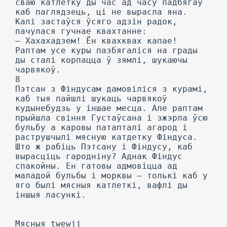
сваю катлетку ды час ад часу падбягаў
каб паглядзець, ці не вырасла яна.
Калі застаўся ўсяго адзін радок,
пачулася гучнае квахтанне:
— Хахахадзем! Ён квахквах капае!
Раптам усе куры пазбягаліся на грады
ды сталі корпацца ў зямлі, шукаючы
чарвякоў.
8
Пэтсан з Фіндусам дамовіліся з курамі,
каб тыя пайшлі шукаць чарвякоў
кудынебудзь у іншае месца. Але раптам
прыйшла свіння Густаўсана і зжэрла ўсю
бульбу а каровы патапталі агарод і
раструшчылі мясную катдетку Фіндуса.
Што ж рабіць Пэтсану і Фіндусу, каб
вырасціць гародніну? Аднак Фіндус
спакойны. Ен гатовы адмовіцца ад
маладой бульбы і морквы — толькі каб у
яго былі мясныя катлеткі, вафлі ды
іншыя ласункі.
Мясныя twewjj