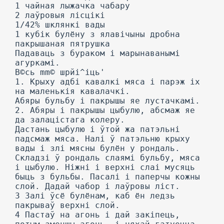
1 чайная лыжачка чабару
2 лаўровыя лісцікі
1/42% шклянкі вады
1 кубік булёну з ялавічыны дробна
пакрышаная пятрушка
Падаваць з бураком і марынаванымі
агуркамі.
В©сь mm© шрйі^іць'
1. Крыху адбі кавалкі мяса і парэж іх
на маленькія кавалачкі.
Абяры бульбу і пакрышы яе лустачкамі.
2. Абяры і пакрышы цыбулю, абсмаж яе
да залацістага колеру.
Дастань цыбулю і ўтой жа патэльні
падсмаж мяса. Налі ў патэльню крыху
вады і злі мясны булён у рондаль.
Складзі ў рондаль слаямі бульбу, мяса
і цыбулю. Ніжні і верхні слаі мусяць
быць з бульбы. Пасалі і паперчы кожны
слой. Дадай чабор і лаўровы ліст.
3 Залі ўсё булёнам, каб ён ледзь
пакрываў верхні слой.
4 Пастаў на агонь і дай закіпець,