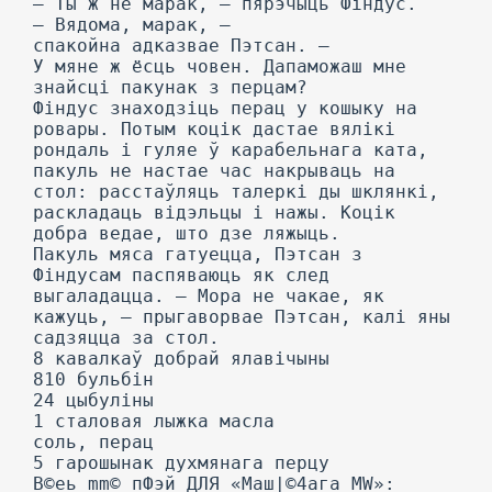
— Ты ж не марак, — пярэчыць Фіндус.
— Вядома, марак, —
спакойна адказвае Пэтсан. —
У мяне ж ёсць човен. Дапаможаш мне
знайсці пакунак з перцам?
Фіндус знаходзіць перац у кошыку на
ровары. Потым коцік дастае вялікі
рондаль і гуляе ў карабельнага ката,
пакуль не настае час накрываць на
стол: расстаўляць талеркі ды шклянкі,
раскладаць відэльцы і нажы. Коцік
добра ведае, што дзе ляжыць.
Пакуль мяса гатуецца, Пэтсан з
Фіндусам паспяваюць як след
выгаладацца. — Мора не чакае, як
кажуць, — прыгаворвае Пэтсан, калі яны
садзяцца за стол.
8 кавалкаў добрай ялавічыны
810 бульбін
24 цыбуліны
1 сталовая лыжка масла
соль, перац
5 гарошынак духмянага перцу
В©еь mm© пФэй ДЛЯ «Маш|©4ага MW»: