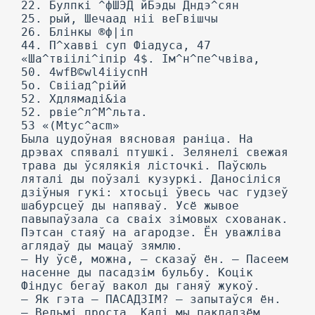
22. Булпкі ^фШЭД йБэды Дндэ^сян
25. рый, Шечаад ніі веГвішчы
26. Блінкы ®ф|іп
44. П^хавві суп Фіадуса, 47
«Ша^твіілі^іпір 4$. Ім^н^пе^чвіва,
50. 4wfB©wl4iiycnH
5о. Свііад^рійй
52. Хдлямаді&іа
52. рвіе^л^М^льта.
53 «(Mtyc^acm»
Была цудоўная вясновая раніца. На
дрэвах спявалі птушкі. Зелянелі свежая
трава ды ўсялякія лісточкі. Паўсюль
ляталі ды поўзалі кузуркі. Даносіліся
дзіўныя гукі: хтосьці ўвесь час гудзеў
шабурсцеў ды напяваў. Усё жывое
павыпаўзала са сваіх зімовых схованак.
Пэтсан стаяў на агародзе. Ён уважліва
аглядаў ды мацаў зямлю.
— Ну ўсё, можна, — сказаў ён. — Пасеем
насенне ды пасадзім бульбу. Коцік
Фіндус бегаў вакол ды ганяў жукоў.
— Як гэта — ПАСАДЗІМ? — запытаўся ён.
— Вельмі проста. Калі мы пакладзём