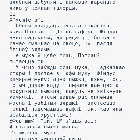
зялёнай цыбуляй і паловай варанага
яйка ў кожнай талерцы.
11
X^ycmfe вФі
— Сёння дваццаць пятага сакавіка, —
кажа Пэтсан. — Дзень вафель. Фіндус
ажно падскочыў ад радасці, бо вафлі —
самае смачнае на свеце, ну, пасля
бліноў вядома.
— А мука ў цябе ёсць, Пэтсан? —
пытаецца ён.
— У мяне заўжды ёсць мука, — адказвае
стары і дастае з шафы муку. Фіндус
адмярае муку: адна лыжка, дзве, тры.
Потым дадае ваду і перамешвае цеста
драўлянай лыжкай, пакуль не знікнуць
камячкі. Пэтсан дадае растопленае
масла і ўзбітыя вяршкі — застаецца
толькі падсмажыць вафлі так, каб яны
зрабіліся хрусткімі!
В©сь mm© т^эй, 1М з^іць вфі:
4 сталовыя лыжкі масла
1% шклянкі мукі
1 шклянка халоднай вады