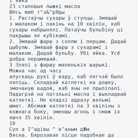
1 яйка
23 сталовыя лыжкі масла
В©сь mm© т^э&^рЯды
1. Растаўчы сухары ў ступцы. Змяшай
з малаком і пакінь на 10 хвілін, каб
сухары набрынялі. Патаўчы бульбіну ці
пакрышы яе кубікамі.
2. Змяшай фарш з соллю і перцам. Дадай
цыбулю. Змяшай фарш з сухарамі і
малаком. Дадай бульбу. Убі яйка. Усё
добра перамяшай.
3 Зляпі з фаршу маленькія шарыкі.
Можна час ад часу
апускаць рукі ў ваду, каб лягчэй было
ляпіць. Складвай катлеткі на дошку,
змочаную вадой, каб яны не прыліпалі.
Падагрэй на патэльні масла і выкладвай
катлеткі. He кладзі адразу вельмі
шмат. Абсмаж катлеткі па 3 хвіліны з
кожнага боку, зменшы агонь і смаж іх
яшчэ 35 хвілін.
10
Суп а І^адівы ^ в^аным дЖм
Вясна. Бярозавае лісце падобнае да