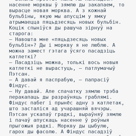
насенне морквы ў зямлю ды закапаем, то
вырасце новая морква. А з кожнай
бульбіны, якую мы апусцім у ямку
атрымаецца пяцьдзесяць новых бульбін.
Коцік спыніўся ды рашуча зірнуў на
старога:
— Навошта мне «пяцьдзесяць новых
бульбін»? Ды і моркву я не люблю. А
можна замест гэтага ўсяго пасадзіць
катлеткі?
— Пасадзіць можна, толькі вось новыя
катлеткі не вырастуць, — патлумачыў
Пэтсан.
— А давай я паспрабую, — папрасіў
Фіндус.
— Ну давай. Але спачатку зямлю трэба
перакапаць ды разраўняць граблямі.
Фіндус пабег і прынёс адну з катлетак,
што засталіся ад учарашняй вячэры.
Пэтсан ускапаў градкі, выраўняў зямлю
і пачаў апускаць насенне ў роўныя
прыгожыя радкі. Моркву ды цыбулю,
гарох ды фасолю. А Фіндус пасадзіў