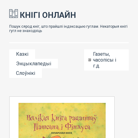
КНІГІ ОНЛАЙН
Казкі
Газеты,
часопісы і
Энцыклапедыі
г.д.
Слоўнікі