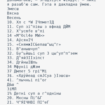
я разаб'ю сам. Гэта я дакладна ўмею.
Змесш
Вясна
Весень
10. Хл с *W ІЧпметІД
11. Суп зі^півы з вфнад ДЙМ
12. X^ycmfe в^лі
14 «M^©cl4e MW>>
14. АўсянІЧ
15. «СнямжІС&елаш^ыц^г»
31. В^анышчуп^
32. Бу^ьйшьі суп 3 цы^ул^п^эем
33. Д^яйЗІІэіпст
34. ДгйныІШль
34 Мфуніі дЖэм
37 Дмлет 5 грі^Мі
3$. «Хдўйеад cmJCya }Іэшсш»
41. ^лычньі пі^ог
Д&ш ^
ЗіМЛ
1% Детні суп а г^одніны
20. Мхсны Пі^&Г
21. Ч^ЯІЧНВІ ПІ^еГ