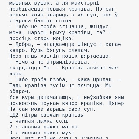
мышыных вушак, а ля майстэрні
прабіваецца першая крапіва. Пэтсан
вельмі хоча зварыць з яе суп, але ў
старога баліць спіна.
— Табе не трэба згінацца, Фіндус,
можа, нарвеш крыху крапівы, га? —
просіць стары коціка.
— Добра, — згаджаецца Фіндус і хапае
вядро. Куры бягуць следам.
Праз пяць хвілін коцік вяртаецца.
— Нічога не атрымліваецца, —
скардзіцца ён. — Крапіва апякае мае
лапы.
— Табе трэба дзюба, — кажа Прылан. —
Тады крапіва зусім не пячэцца. Мы
збяром.
Усе куры дапамагаюць, і неўзабаве яны
прыносяць поўнае вядро крапівы. Цяпер
Пэтсан можа варыць свой суп.
ІД2 літры свежай крапівы
1 чайная лыжка солі
2 сталовыя лыжкі масла
3 сталовыя лыжкі мукі
В©сь шт© трй мя супу з І^апівФ з