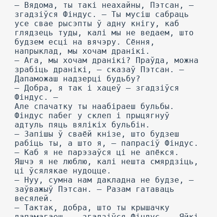
— Вядома, ты такі неахайны, Пэтсан, —
згадзіўся Фіндус. — Ты мусіш сабраць
усе свае рысэпты ў адну кнігу, каб
глядзець туды, калі мы не ведаем, што
будзем есці на вячэру. Сёння,
напрыклад, мы хочам дранікі.
— Ага, мы хочам дранікі? Праўда, можна
зрабіць дранікі, — сказаў Пэтсан. —
Дапаможаш надзерці будьбу?
— Добра, я так і хацеў — згадзіўся
Фіндус. —
Але спачатку ты наабіраеш бульбы.
Фіндус пабег у склеп і прыцягнуў
адтуль пяць вялікіх бульбін.
— Запішы ў сваёй кнізе, што будзеш
рабіць ты, а што я, — папрасіў Фіндус.
— Каб я не парэзаўся ці не апёкся.
Яшчэ я не люблю, калі нешта смярдзіць,
ці ўсялякае нудоцце.
— Нуу, сумна нам дакладна не будзе, —
заўважыў Пэтсан. — Разам гатаваць
весялей.
— Тактак, добра, што ты крышачку
дапамагаеш, — згадзіўся Фіндус. — Яйкі