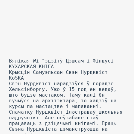
Вялікая Wi ^эцэітў Дэшсам і Фіндусі
КУХАРСКАЯ КНІГА
Крысцін Самуэльсан Свэн Нурдквіст
KoSKA
Свэн Нурдквіст нарадзіўся ў горадзе
Хельсінборгу. Ужо ў 15 год ён ведаў,
што будзе мастаком. Таму калі ён
вучыўся на архітэктара, то хадзіў на
курсы па мастацтве і маляванні.
Спачатку Нурдквіст ілюстраваў школьныя
падручнікі. Але неўзабаве стаў
працаваць з дзіцячымі кнігамі. Працы
Свэна Нурдквіста дэманструюцца на