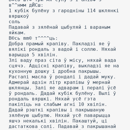
в^^нмм дЙСш:
1 кубік булёну з гародніны 114 шклянкі
вяршкоў
соль
Падавай з зялёнай цыбуляй і вараным
яйкам.
В©сь mm© т^^^^ць:
Добра прамый крапіву. Пакладзі яе ў
вялікі рондаль з вадой і соллю. Няхай
варыцца 5 хвілін.
Злі ваду праз сіта ў місу, няхай вада
сцячэ. Адцісні крапіву, выкладзі яе на
кухонную дошку і дробна пакрышы.
Растапі масла ў рондалі і дадай муку.
Адмерай адзін літр крапівы ў мернай
шклянцы. Залі яе адварам і пералі ўсё
ў рондаль. Дадай кубік булёну. Вылі ў
рондаль вяршкі. Няхай усё гэта
пакіпіць на слабым агні 10 хвілін.
Дадай рэшткі крапівы і пакрышаную
зялёную цыбулю. Няхай усё паварыцца
яшчэ некалькі хвілін. Пакаштуй, ці
дастаткова солі. Падавай з пакрышанай