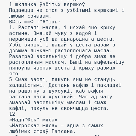
1 шклянка ўзбітых вяршкоў
Падаецца на стол з узбітымі вяршкамі і
любым сочывам.
В©сь mm© т^А^іць:
1. Растапі масла, і няхай яно крыху
астыне. Змяшай муку з вадой і
перамяшай усё да аднароднага цеста.
Узбі вяршкі і дадай у цеста разам з
дзвюма лыжкамі растопленага масла.
Разагрэй вафельніцу і добра змаж яе
растопленым маслам. Вылі на вафельніцу
няпоўны чарпак цеста і крыху размаж
яго.
5 Смаж вафлі, пакуль яны не стануць
залацістымі. Дастань вафлю і пакладзі
на рашотку з духоўкі, каб вафля
застава лася хрусткай. Час ад часу
змазвай вафельніцу маслам і смаж
вафлі, пакуль не скончыцца цеста.
12
«Мадп^Фск^ мяса»
«Матроскае мяса» — адна з самых
любімых страў Пэтсана.