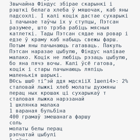
Звычайна Фіндус збірае скарынкі і
рэшткі белага хлеба ў мяшочак, каб яны
падсохлі. I калі коцік дастае сухарыкі
і пачынае таўчы іх у ступцы, Пэтсан
разумее, што трэба рабіць мясныя
катлеткі. Тады Пэтсан сядае на ровар і
едзе ў краму каб набыць свежы фарш.
Потым яны пачынаюць гатаваць. Пакуль
Пэтсан наразае цыбулю, Фіндус налівае
малако. Коцік не любіць рэзаць цыбулю,
бо яна пячэ вочы. Калі ўсё гатова,
коцік і стары пачынаюць ляпіць
маленькія шарыкі.
В©сь шш© ті^эй ддя мдсяііХ 1шепі4>: 2%
сталовай лыжкі хлеб молаты духмяны
перац ных крошак ці сухарыкаў т
сталовая лыжка нарэзанай
1 шклянка малака
1 вараная бульбіна
400 грамаў змешанага фаршу
соль
молаты белы перац
рэпчатай цыбулі