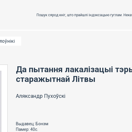
лоўнікі
Да пытання лакалізацыі тэр
старажытнай Літвы
Аляксандр Пухоўскі
Выдавец: Бонэм
Памер: 40с.