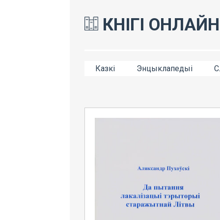
КНІГІ ОНЛАЙН
Казкі
Энцыклапедыі
С