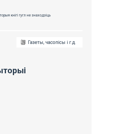
Газеты, часопісы і г.д.
ыторыі