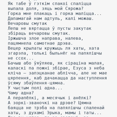
Як табе ў гэткім спакоі спаліцца
выпала доля, зяць мой Сярожа?
Горка мне плакаць і горка маліцца...
Дапамагай нам адтуль, калі можаш.
Вечаровы смутак
Лепш не вяртацца ў пусты закутак
збіраць вечаровы смутак.
Іржышча злое направа, налева,
пацямнела самотнае дрэва.
Вецер крылаты кружыць ля хаты, хата
згарэла, толькі быльнёг на папялішчы
не ссох...
Бачыш або ўяўляеш, як сіраціна малая,
каласкі па пожні збірае, Езуса з неба
кліча — запэцканае аблічча, але не мае
цярпення, каб дачакацца да наступлення
ўсяму збаўлення-цямна.
У чыстым полі адна...
Чаму адна?
А перапёлкі, а месячык і анёлкі?
А зоркі-званочкі на дрэве? Цямна
баяцца не трэба на папялішчы спаленай
хаты, з духамі Эрыка, мамы і таты...