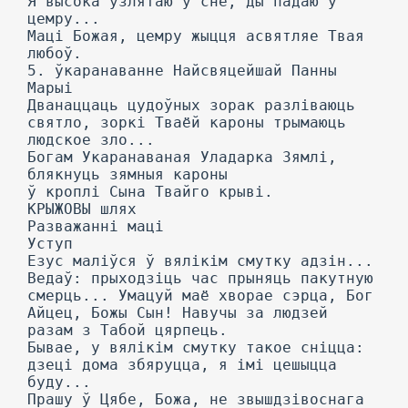
Я высока ўзлятаю ў сне, ды падаю ў
цемру...
Маці Божая, цемру жыцця асвятляе Твая
любоў.
5. ўкаранаванне Найсвяцейшай Панны
Марыі
Дванаццаць цудоўных зорак разліваюць
святло, зоркі Тваёй кароны трымаюць
людское зло...
Богам Укаранаваная Уладарка Зямлі,
блякнуць зямныя кароны
ў кроплі Сына Твайго крыві.
КРЫЖОВЫ шлях
Разважанні маці
Уступ
Езус маліўся ў вялікім смутку адзін...
Ведаў: прыходзіць час прыняць пакутную
смерць... Умацуй маё хворае сэрца, Бог
Айцец, Божы Сын! Навучы за людзей
разам з Табой цярпець.
Бывае, у вялікім смутку такое сніцца:
дзеці дома збяруцца, я імі цешыцца
буду...
Прашу ў Цябе, Божа, не звышдзівоснага