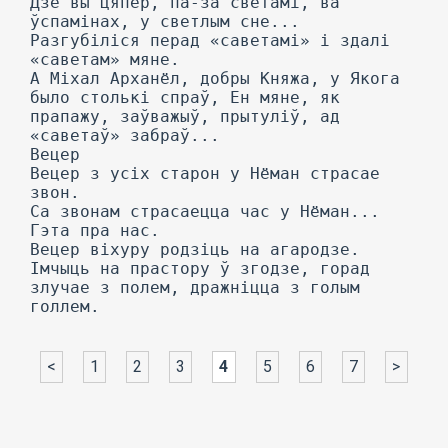
Дзе вы цяпер, па-за светамі, ва
ўспамінах, у светлым сне...
Разгубіліся перад «саветамі» і здалі
«саветам» мяне.
А Міхал Арханёл, добры Княжа, у Якога
было столькі спраў, Ен мяне, як
прапажу, заўважыў, прытуліў, ад
«саветаў» забраў...
Вецер
Вецер з усіх старон у Нёман страсае
звон.
Са звонам страсаецца час у Нёман...
Гэта пра нас.
Вецер віхуру родзіць на агародзе.
Імчыць на прастору ў згодзе, горад
злучае з полем, дражніцца з голым
голлем.
<
1
2
3
4
5
6
7
>