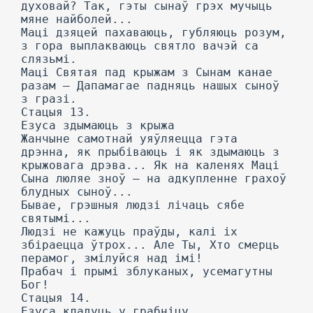
духовай? Так, гэты сынаў грэх мучыць
мяне найболей...
Маці дзяцей пахаваюць, губляюць розум,
з гора выплакваюць святло вачэй са
слязьмі.
Маці Святая пад крыжам з Сынам канае
разам — Дапамагае падняць нашых сыноў
з гразі.
Стацыя 13.
Езуса здымаюць з крыжа
Жанчыне самотнай уяўляецца гэта
дрэнна, як прыбіваюць і як здымаюць з
крыжовага дрэва... Як на каленях Маці
Сына люляе зноў — на адкупленне грахоў
блудных сыноў...
Бывае, грэшныя людзі лічаць сябе
святымі...
Людзі не кажуць праўды, калі іх
збіраецца ўтрох... Але Ты, Хто смерць
перамог, змілуйся над імі!
Прабач і прымі зблуканых, усемагутны
Бог!
Стацыя 14.
Езуса кладуць у грабніцу