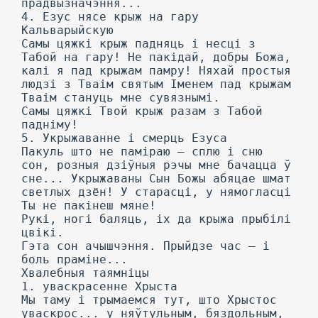
прадвызначэння...
4. Езус нясе крыж на гару
Кальварыйскую
Самы цяжкі крыж падняць і несці з
Табой на гару! He пакідай, добры Божа,
калі я пад крыжам памру! Няхай простыя
людзі з Тваім святым Іменем пад крыжам
Тваім стануць мне сувязнымі.
Самы цяжкі Твой крыж разам з Табой
падніму!
5. Укрыжаванне і смерць Езуса
Пакуль што не паміраю — сплю і сню
сон, розныя дзіўныя рэчы мне бачацца ў
сне... Укрыжаваны Сын Божы абяцае шмат
светлых дзён! У старасці, у нямогласці
Ты не пакінеш мяне!
Рукі, ногі баляць, іх да крыжа прыбілі
цвікі.
Гэта сон ачышчэння. Прыйдзе час — і
боль праміне...
Хвалебныя таямніцы
1. уваскрасенне Хрыста
Мы таму і трымаемся тут, што Хрыстос
уваскрос... у няўтульным, бяздольным,