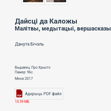
Дайсці да Каложы
Малітвы, медытацыі, вершасказы
Данута Бічэль
Выдавец: Про Хрысто
Памер: 96с.
Мінск 2017
10.39 МБ