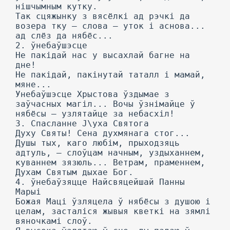
нішчымным кутку.
Так сцяжынку з вясёлкі ад рэчкі да
возера тку — слова — уток і аснова...
ад слёз да нябёс...
2. ўнебаўшэсце
He пакідай нас у высахлай багне на
дне!
He пакідай, пакінутай таталл і мамай,
мяне...
Унебаўшэсце Хрыстова ўздымае з
заўчасных магіл... Вочы ўзнімайце ў
нябёсы — узлятайце за небасхіл!
3. Спасланне J\yxa Святога
Духу Святы! Сена духмянага стог...
Душы тых, каго любім, прыходзяць
адтуль, — слоўцам начным, уздыханнем,
куваннем зязюль... Ветрам, праменнем,
Духам Святым дыхае Бог.
4. ўнебаўзяцце Найсвяцейшай Панны
Марыі
Божая Маці ўзляцела ў нябёсы з душою і
целам, засталіся жывыя кветкі на зямлі
вяночкамі слоў.