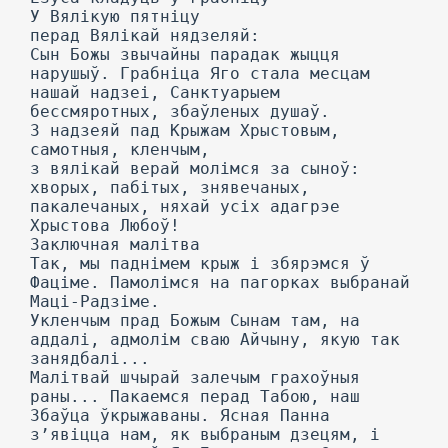
У Вялікую пятніцу
перад Вялікай нядзеляй:
Сын Божы звычайны парадак жыцця
нарушыў. Грабніца Яго стала месцам
нашай надзеі, Санктуарыем
бессмяротных, збаўленых душаў.
3 надзеяй пад Крыжам Хрыстовым,
самотныя, кленчым,
з вялікай верай молімся за сыноў:
хворых, пабітых, знявечаных,
пакалечаных, няхай усіх адагрэе
Хрыстова Любоў!
Заключная малітва
Так, мы паднімем крыж і збярэмся ў
Фаціме. Памолімся на пагорках выбранай
Маці-Радзіме.
Укленчым прад Божым Сынам там, на
аддалі, адмолім сваю Айчыну, якую так
занядбалі...
Малітвай шчырай залечым грахоўныя
раны... Пакаемся перад Табою, наш
Збаўца ўкрыжаваны. Ясная Панна
з’явіцца нам, як выбраным дзецям, і