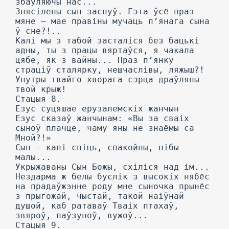
збаўляючы нас...
Знясілены сын заснуў. Гэта ўсё праз
мяне — мае правіны мучаць п’янага сына
ў сне?!..
Калі мы з табой засталіся без бацькі
адны, ты з працы вяртаўся, я чакала
цябе, як з вайны... Праз п’янку
страціў сталярку, нешчаслівы, ляжыш?!
Унутры твайго хворага сэрца драўляны
твой крыж!
Стацыя 8.
Езус суцяшае ерузалемскіх жанчын
Езус сказаў жанчынам: «Вы за сваіх
сыноў плачце, чаму яны не знаёмы са
Мной?!»
Сын — калі спіць, спакойны, нібы
малы...
Укрыжаваны Сын Божы, схіліся над ім...
Нездарма ж белы буслік з высокіх нябёс
на прадаўжэнне роду мне сыночка прынёс
з прыгожай, чыстай, такой наіўнай
душой, каб ратаваў Тваіх птахаў,
звяроў, паўзуноў, вужоў...
Стацыя 9.