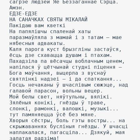
сагрэе людзей Яе Беззаганнае Сэрца.
Амэн.
ЕДЗЕ-ЕДЗЕ
НА САНАЧКАХ СВЯТЫ МІКАЛАЙ
Пакідаю вам кветкі
На папялішчы спаленай хаты
паразмаўляла з мамай і з татам — мае
нябесныя адвакаты.
Каля парога куст брызгліны застаўся,
ёсць дзе схавацца душам і птахам.
Пахадзіла па вёсачцы воблачным ценем,
напілася ў цётчынай студні піцення —
Бога маўчання, выцерла з вуснаў
святлінкі надзеі — і да спаткання...
Госць нечаканы ў шчаслівым сюжэце, над
галавой парасон, вольны вецер.
Мой белы свет, няўтульны, вялікі.
Зялёныя конікі, гнёзды ў траве,
слонкі, рамонкі, валошкі, музыкі...
тут памяняецца ўсё без мяне.
Хворыя сёстры, боль гэты востры... на
скрыжаваннях бусліныя гнёзды. У шчасці
наплакалася, пагасціла... Дзякуй, мая
залатая радзіма!