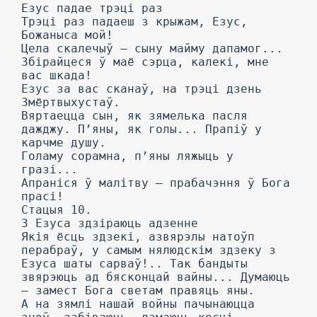
Езус падае трэці раз
Трэці раз падаеш з крыжам, Езус,
Божаныса мой!
Цела скалечыў — сыну майму дапамог...
Збірайцеся ў маё сэрца, калекі, мне
вас шкада!
Езус за вас сканаў, на трэці дзень
Змёртвыхустаў.
Вяртаецца сын, як зямелька пасля
дажджу. П’яны, як голы... Прапіў у
карчме душу.
Голаму сорамна, п’яны ляжыць у
гразі...
Апраніся ў малітву — прабачэння ў Бога
прасі!
Стацыя 10.
3 Езуса здзіраюць адзенне
Якія ёсць здзекі, азвярэлы натоўп
перабраў, у самым нялюдскім здзеку з
Езуса шаты сарваў!.. Так бандыты
звярэюць ад бясконцай вайны... Думаюць
— замест Бога светам правяць яны.
А на зямлі нашай войны пачынаюцца