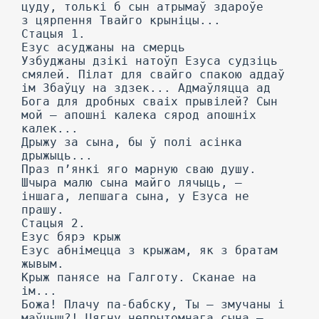
цуду, толькі б сын атрымаў здароўе
з цярпення Твайго крыніцы...
Стацыя 1.
Езус асуджаны на смерць
Узбуджаны дзікі натоўп Езуса судзіць
смялей. Пілат для свайго спакою аддаў
ім Збаўцу на здзек... Адмаўляцца ад
Бога для дробных сваіх прывілей? Сын
мой — апошні калека сярод апошніх
калек...
Дрыжу за сына, бы ў полі асінка
дрыжыць...
Праз п’янкі яго марную сваю душу.
Шчыра малю сына майго лячыць, —
іншага, лепшага сына, у Езуса не
прашу.
Стацыя 2.
Езус бярэ крыж
Езус абнімецца з крыжам, як з братам
жывым.
Крыж панясе на Галготу. Сканае на
ім...
Божа! Плачу па-бабску, Ты — змучаны і
маўчыш?! Цягну непрытомнага сына —