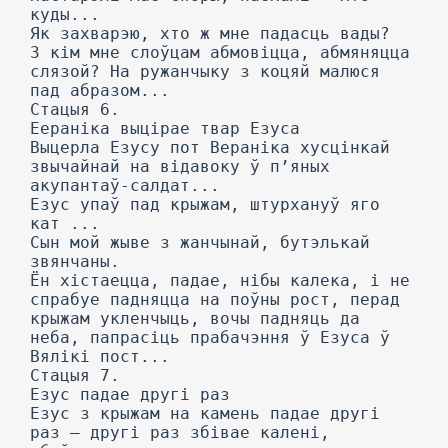
куды...
Як захварэю, хто ж мне падасць вады?
3 кім мне слоўцам абмовіцца, абмяняцца
слязой? На ружанчыку з коцяй малюся
пад абразом...
Стацыя 6.
Еераніка выцірае твар Езуса
Выцерла Езусу пот Вераніка хусцінкай
звычайнай на відавоку ў п’яных
акупантаў-салдат...
Езус упаў пад крыжам, штурхануў яго
кат ...
Сын мой жыве з жанчынай, бутэлькай
звянчаны.
Ён хістаецца, падае, нібы калека, і не
спрабуе падняцца на поўны рост, перад
крыжам укленчыць, вочы падняць да
неба, папрасіць прабачэння ў Езуса ў
Вялікі пост...
Стацыя 7.
Езус падае другі раз
Езус з крыжам на камень падае другі
раз — другі раз збівае калені,