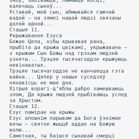
зноў, забіваюць, ламаюць косці,
калечаць сыноў...
Уставай, мой сын, абмывайся гаючай
вадой — на зямлі нашай людзі звязаны
доляй адной...
Стацыя 11.
Укрыжаванне Езуса
Божае Цела, нібы крывавая рана,
прыбіта да крыжа цвікамі, укрыжавана —
з крыжам Сын Божы над грэхам людзей
узняты... Трэцяе тысячагоддзе крыжуюць
невінаватых.
Трэцяе тысячагоддзе не канчаецца гэта
вайна... Цяпер у нашых суседзяў
нянавісць не мае дна.
Хітрыя ворагі-д’яблы дабро замешваюць
злом, Да крыжа людзей прыбіваюць услед
за Хрыстом.
Стацыя 12.
Езус памірае на крыжы
Езус апошнім парывам да Бога ўзнімае
вочы — святое жыццё аддае на Божую
волю...
Самотная, ты баішся сынавай смерці