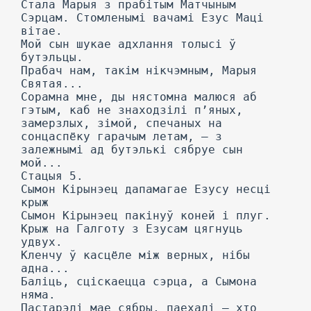
Стала Марыя з прабітым Матчыным
Сэрцам. Стомленымі вачамі Езус Маці
вітае.
Мой сын шукае адхлання толысі ў
бутэльцы.
Прабач нам, такім нікчэмным, Марыя
Святая...
Сорамна мне, ды нястомна малюся аб
гэтым, каб не знаходзілі п’яных,
замерзлых, зімой, спечаных на
сонцаспёку гарачым летам, — з
залежнымі ад бутэлькі сябруе сын
мой...
Стацыя 5.
Сымон Кірынэец дапамагае Езусу несці
крыж
Сымон Кірынэец пакінуў коней і плуг.
Крыж на Галготу з Езусам цягнуць
удвух.
Кленчу ў касцёле між верных, нібы
адна...
Баліць, сціскаецца сэрца, а Сымона
няма.
Пастарэлі мае сябры, паехалі — хто