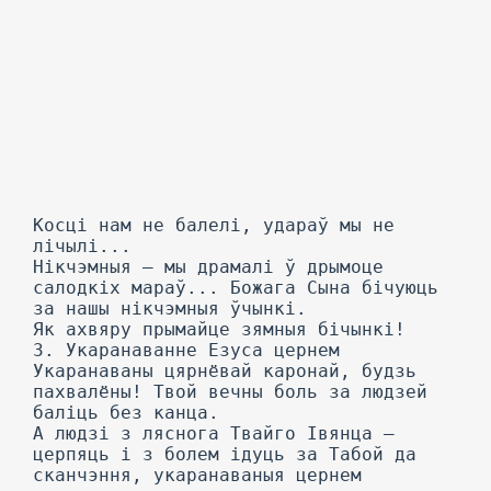
Косці нам не балелі, удараў мы не
лічылі...
Нікчэмныя — мы драмалі ў дрымоце
салодкіх мараў... Божага Сына бічуюць
за нашы нікчэмныя ўчынкі.
Як ахвяру прымайце зямныя бічынкі!
3. Укаранаванне Езуса цернем
Укаранаваны цярнёвай каронай, будзь
пахвалёны! Твой вечны боль за людзей
баліць без канца.
А людзі з ляснога Твайго Івянца —
церпяць і з болем ідуць за Табой да
сканчэння, укаранаваныя цернем