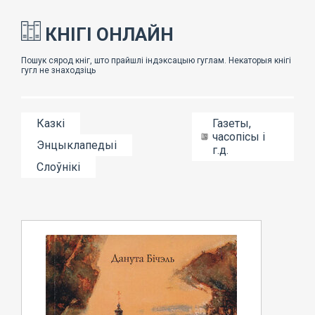
КНІГІ ОНЛАЙН
Казкі
Газеты,
часопісы і
Энцыклапедыі
г.д.
Слоўнікі