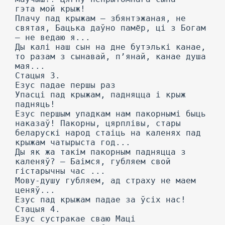
гэта мой крыж!
Плачу пад крыжам — збянтэжаная, не
святая, Бацька даўно памёр, ці з Богам
— не ведаю я...
Ды калі наш сын на дне бутэлькі канае,
то разам з сынавай, п’янай, канае душа
мая...
Стацыя 3.
Езус падае першы раз
Упасці пад крыжам, падняцца і крыж
падняць!
Езус першым упадкам нам пакорнымі быць
наказаў! Пакорны, цярплівы, стары
беларускі народ стаіць на каленях пад
крыжам чатырыста год...
Ды як жа такім пакорным падняцца з
каленяў? — Баімся, губляем свой
гістарычны час ...
Мову-душу губляем, ад страху не маем
ценяў...
Езус пад крыжам падае за ўсіх нас!
Стацыя 4.
Езус сустракае сваю Маці