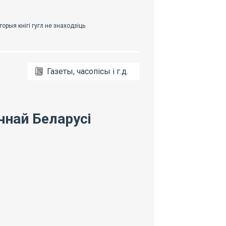
Газеты, часопісы і г.д.
най Беларусі