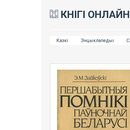
КНІГІ ОНЛАЙН
Казкі
Энцыклапедыі
С