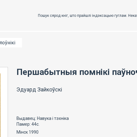
лоўнікі
Першабытныя помнікі паўноч
Эдуард Зайкоўскі
Выдавец: Навука і тэхніка
Памер: 44с.
Мінск 1990