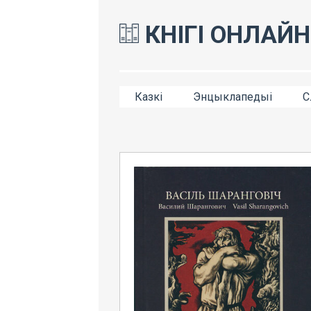
КНІГІ ОНЛАЙН
Казкі
Энцыклапедыі
С