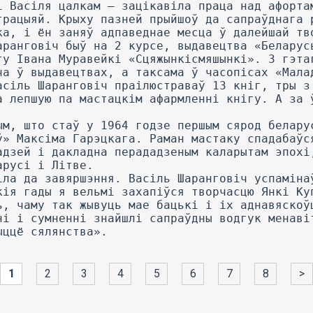
1
2
3
4
5
6
7
8
>