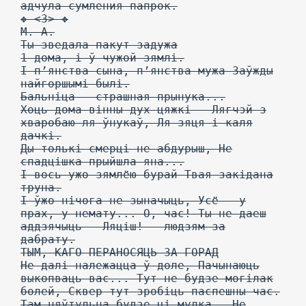
адчула сумления папрок.
❖ <3> ❖
М. А.
Ты зведала пакут задужа
1 дома, і ў чужой зямлі.
I п’янства сына, п’янства мужа Заўжды
найгоршымі былі.
Бальніца — страшная прынука...
Хоць дома вінны дух цяжкі — Лягчэй з
хваробаю ля ўнукаў, Ля зяця і каля
дачкі.
Ды толькі смерці не абдурыш, Не
спадцішка прыйшла яна...
I вось ужо зямлёю бурай Твая закідана
труна.
I ўжо нічога не зыначыць, Усё — у
прах, у немату... О, час! Ты не даеш
аддзячыць — Ляціш! — людзям за
дабрату.
ТЫМ, КАГО ПЕРАНОСЯЦЬ ЗА ГОРАД
Не далі належацца ў доле, Пачынаюць
выкопваць вас... Тут не будзе могілак
болей, Сквер тут зробіць паспешны час.
Там няўтульна будзе ці мулка — Не