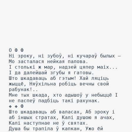
О Ф Ф
Hi зроку, ні зубоў, ні кучараў былых —
Мо засталася нейкая палова.
I столькі ж мар, надзей цяпер маіх...
I да далейшай згубы я гатовы.
Што шкадаваць аб гэтым! Хай ляціць
жыццё, Няўхільна робіць вечны свой
рабунак!..
Мне тых шкада, хто адышоў у небыццё I
не паспеў падбіць такі рахунак.
❖ ❖ Ф
Што шкадаваць аб валасах, Аб зроку і
аб іншых стратах, Калі душою я ачах,
Калі наступнае не ў святах.
Душа бы трапіла ў капкан, Ужо ёй