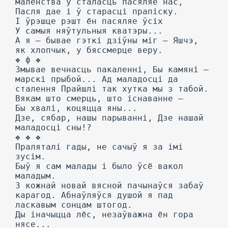
маленства ў сталасць пасяляе нас,
Пасля дае і ў старасці прапіску.
I ўрэшце рэшт ён пасяляе ўсіх
У самыя няўтульныя кватэры...
А я — бывае гэткі дзіўны міг — Яшчэ,
як хлопчык, у бяссмерце веру.
❖ ф ❖
Змывае вечнасць пакаленні, Бы камяні —
марскі прыбой... Ад маладосці да
сталення Прайшлі так хутка мы з табой.
Вякам што смерць, што існаванне —
Бы хвалі, коцяцца яны...
Дзе, сябар, нашы парыванні, Дзе нашай
маладосці сны!?
❖ ❖ ❖
Праляталі гады, не сачыў я за імі
зусім.
Быў я сам малады і было ўсё вакол
маладым.
3 кожнай новай вясной пачынаўся забаў
карагод. Абнаўляўся душой я пад
ласкавым сонцам штогод.
Ды іначыцца лёс, незаўважна ён гора
нясе...