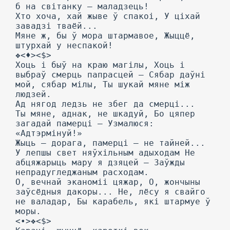
б на світанку — маладзець!
Хто хоча, хай жыве ў спакоі, У ціхай
завадзі тваёй...
Мяне ж, бы ў мора штармавое, Жыццё,
штурхай у неспакой!
❖<♦><$>
Хоць і быў на краю магілы, Хоць і
выбраў смерць папрасцей — Сябар даўні
мой, сябар мілы, Ты шукай мяне між
людзей.
Ад нягод ледзь не збег да смерці...
Ты мяне, аднак, не шкадуй, Бо цяпер
загадай памерці — Узмалюся:
«Адтэрмінуй!»
Жыць — дорага, памерці — не тайней...
У лепшы свет няўхільным адыходам Не
абцяжарыць мару я дзяцей — Заўжды
непрадугледжаным расходам.
О, вечнай эканоміі цяжар, О, жончыны
заўсёдныя дакоры... Не, лёсу я свайго
не валадар, Бы карабель, які штармуе ў
моры.
<•>❖<$>