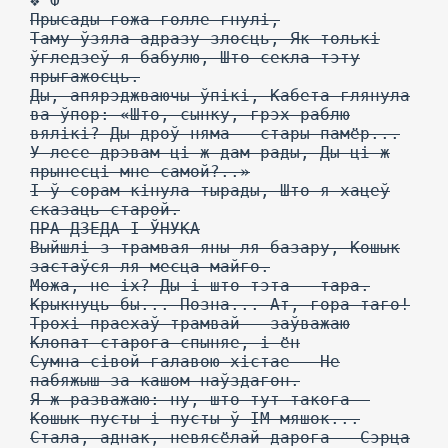
❖ Ф
Прысады гожа голле гнулі,
Таму ўзяла адразу злосць, Як толькі
ўгледзеў я бабулю, Што секла тэту
прыгажосць.
Ды, апярэджваючы ўпікі, Кабета глянула
ва ўпор: «Што, сынку, грэх раблю
вялікі? Ды дроў няма — стары памёр...
У лесе дрэвам ці ж дам рады, Ды ці ж
прынесці мне самой?..»
I ў сорам кінула тырады, Што я хацеў
сказаць старой.
ПРА ДЗЕДА I ЎНУКА
Выйшлі з трамвая яны ля базару, Кошык
застаўся ля месца майго.
Можа, не іх? Ды і што тэта — тара.
Крыкнуць бы... Позна... Ат, гора таго!
Трохі праехаў трамвай — заўважаю
Клопат старога спыняе, і ён
Сумна сівой галавою хістае — Не
пабяжыш за кашом наўздагон.
Я ж разважаю: ну, што тут такога —
Кошык пусты і пусты ў ІМ мяшок...
Стала, аднак, невясёлай дарога — Сэрца