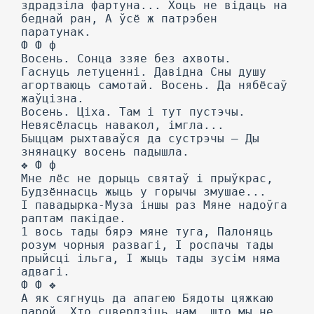
здрадзіла фартуна... Хоць не відаць на
беднай ран, А ўсё ж патрэбен
паратунак.
Ф Ф ф
Восень. Сонца ззяе без ахвоты.
Гаснуць летуценні. Давідна Сны душу
агортваюць самотай. Восень. Да нябёсаў
жаўцізна.
Восень. Ціха. Там і тут пустэчы.
Невясёласць навакол, імгла...
Быццам рыхтаваўся да сустрэчы — Ды
знянацку восень падышла.
❖ Ф ф
Мне лёс не дорыць святаў і прыўкрас,
Будзённасць жыць у горычы змушае...
I павадырка-Муза іншы раз Мяне надоўга
раптам пакідае.
1 вось тады бярэ мяне туга, Палоняць
розум чорныя развагі, I роспачы тады
прыйсці ільга, I жыць тады зусім няма
адвагі.
Ф Ф ❖
А як сягнуць да апагею Бядоты цяжкаю
парой, Хто сцвердзіць нам, што мы не