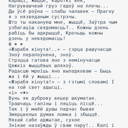
Караці, жыццё, кароткі век,
Нагрувашчвай груз гадоў на плечы...
Ды ўсё роўна — слабы чалавек — Прагну
я з нязведаным сустрэчы.
Што ты накануеш мне, жыццё, Заўтра чым
узбагаціш свядомасць?.. Кожны дзень
рабіць бы адкрыццё, Крочьщь кожны
дзень у невядомасць!
ф ❖ ❖
«Жэрабя кінута!..» — сэрца рашучасцю
Зноў перапоўнена, зноў.
Стрэцца гатова яно з немінучасцю
Цяжкіх жыццёвых шляхоў.
Радасцю мроіць яно выпадковаю — Быць
жа і ёй у жыцці...
«Жэрабя кінута!» — з гэтымі словамі I
на той свет адысці.
<і>
<♦>
Вунь як дуброву вецер шкуматае.
Трашчаць галіны і ляціць лісцё...
Так і ў маёй душы падчас бывае
Змярцвелых думак ломка і збыццё.
Няхай сабе аджытае, сухое
Знікае назаўжды ў сваю пару!.. Калі і