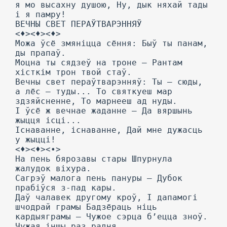
я мо высахну душою, Ну, дык няхай тады
і я памру!
ВЕЧНЫ СВЕТ ПЕРАЎТВАРЭННЯЎ
<♦><♦><♦>
Можа ўсё змяніцца сёння: Быў ты панам,
ды прапаў.
Моцна ты сядзеў на троне — Рантам
хісткім трон твой стаў.
Вечны свет пераўтварэнняў: Ты — сюды,
а лёс — туды... То святкуеш мар
здзяйсненне, То марнееш ад нуды.
I ўсё ж вечнае жаданне — Да вяршынь
жыцця ісці...
Існаванне, існаванне, Дай мне дужасць
у жыцці!
<♦><♦><•>
На пень бярозавы стары Шпурнула
жалудок віхура.
Сагрэў малога пень пануры — Дубок
прабіўся з-пад кары.
Даў чалавек другому кроў, I дапамогі
шчодрай грамы Бадзёраць ніць
кардыяграмы — Чужое сэрца б’ецца зноў.
Чужая іншы раз радня