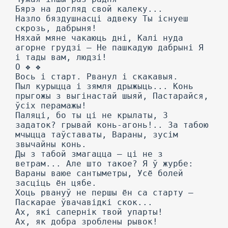
Бярэ на догляд свой калеку...
Назло бяздушнасці адвеку Ты існуеш
скрозь, дабрыня!
Няхай мяне чакаюць дні, Калі нуда
агорне грудзі — Не пашкадую дабрыні Я
і тады вам, людзі!
О ❖ ❖
Вось і старт. Рванул і скакавыя.
Пыл курыцца і зямля дрыжыць... Конь
прыгожы з выгінастай шыяй, Пастарайся,
ўсіх перамажы!
Паляці, бо ты ці не крылаты, 3
задаток? грывай конь-агонь!.. За табою
мчыцца таўставаты, Вараны, зусім
звычайны конь.
Ды з табой змагацца — ці не з
ветрам... Але што такое? Я ў журбе:
Вараны ваюе сантыметры, Усё болей
засціць ён цябе.
Хоць рвануў не першы ён са старту —
Паскарае ўвачавідкі скок...
Ах, які сапернік твой упарты!
Ах, як добра зроблены рывок!