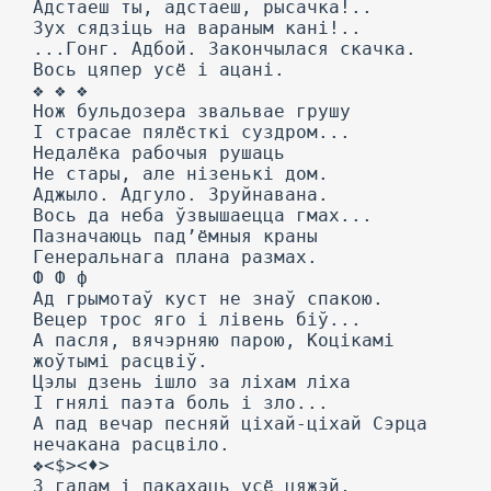
Адстаеш ты, адстаеш, рысачка!..
Зух сядзіць на вараным кані!..
...Гонг. Адбой. Закончылася скачка.
Вось цяпер усё і ацані.
❖ ❖ ❖
Нож бульдозера звальвае грушу
I страсае пялёсткі суздром...
Недалёка рабочыя рушаць
Не стары, але нізенькі дом.
Аджыло. Адгуло. Зруйнавана.
Вось да неба ўзвышаецца гмах...
Пазначаюць пад’ёмныя краны
Генеральнага плана размах.
Ф Ф ф
Ад грымотаў куст не знаў спакою.
Вецер трос яго і лівень біў...
А пасля, вячэрняю парою, Коцікамі
жоўтымі расцвіў.
Цэлы дзень ішло за ліхам ліха
I гнялі паэта боль і зло...
А пад вечар песняй ціхай-ціхай Сэрца
нечакана расцвіло.
❖<$><♦>
3 гадам і пакахаць усё цяжэй,