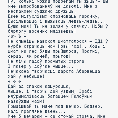
Ну, колькі можаш подбегам ты жыць?» Ды
мне выпрабаванняў не даволі, Мне з
неспакоем суджана дружыць.
Дзён мітуслівых спазнаваць гарачку,
Высільвацца і выжываць ледзь-ледзь...
Душа мая! Ты не заляж у спячку, Нібы ў
бярлогу восенню мядзведзь!
<$> Ъ ❖
Не спыніць навокал шматгалосся — ІДі ў
журбе страчаць нам Новы год!.. Хоць і
шмат на лес бяды прыйшлося, Прагні,
сэрца, як раней, прыгод!
Не лічы гадоў пражытых строга
I павер у доўгае жыццё...
Нечакана творчасці дарога Абарвецца
хай у небыццё!
❖ ❖ ❖
Дай ад спакою адцурацца,
Жыццё, і творчы дай уздым, Зрабі
няўрымслівасць багаццем Галоўным
назаўжды маім!
Прыцішвай ты мяне пад вечар, Бадзёр,
калі прагляне дзень...
Мне б вечарам — са стомай стрэча, Мне