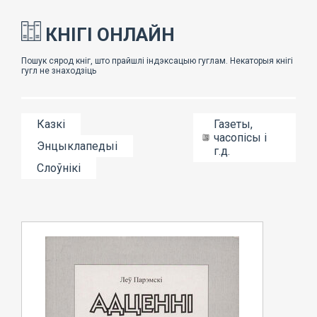
КНІГІ ОНЛАЙН
Казкі
Газеты,
часопісы і
Энцыклапедыі
г.д.
Слоўнікі