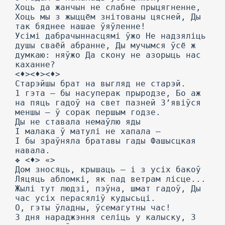
Хоць да жанчын не слабне прыцягненне,
Хоць мы з жыццём знітованы цясней, Ды
так бяднее нашае ўяўленне!
Усімі дабрачыннасцямі ўжо He надзяліць
душы сваёй абранне, Ды мучымся ўсё ж
думкаю: няўжо Да скону не азорыць нас
каханне?
<♦><♦><♦>
Старэйшы брат на выгляд не старэй.
1 гэта — бы насуперак прыродзе, Бо аж
на пяць гадоў на свет пазней З’явіўся
меншы — ў сорак першым годзе.
Ды не ставала немаўлю яды
I малака ў матулі не хапала —
I бы зраўняла братавы гады Фашысцкая
навала.
❖ <♦> «>
Дом зносяць, крышаць — і з усіх бакоў
Ляцяць абломкі, як пад ветрам лісце...
Жылі тут людзі, пэўна, шмат гадоў, Ды
час усіх перасяліў кудысьці.
О, гэты ўладны, ўсемагутны час!
3 дня нараджэння селіць у калыску, 3