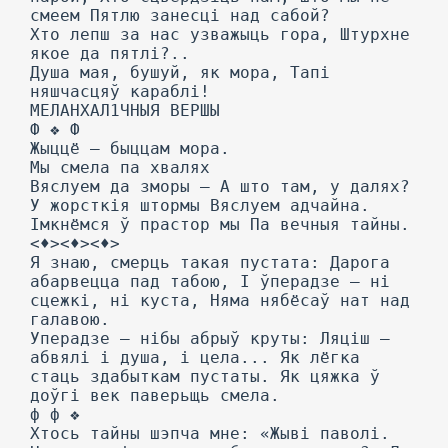
смеем Пятлю занесці над сабой?
Хто лепш за нас узважыць гора, Штурхне
якое да пятлі?..
Душа мая, бушуй, як мора, Тапі
няшчасцяў караблі!
МЕЛАНХАЛ1ЧНЫЯ ВЕРШЫ
Ф ❖ Ф
Жыццё — быццам мора.
Мы смела па хвалях
Вяслуем да зморы — А што там, у далях?
У жорсткія штормы Вяслуем адчайна.
Імкнёмся ў прастор мы Па вечныя тайны.
<♦><♦><♦>
Я знаю, смерць такая пустата: Дарога
абарвецца пад табою, I ўперадзе — ні
сцежкі, ні куста, Няма нябёсаў нат над
галавою.
Уперадзе — нібы абрыў круты: Ляціш —
абвялі і душа, і цела... Як лёгка
стаць здабыткам пустаты. Як цяжка ў
доўгі век паверьщь смела.
ф ф ❖
Хтось тайны шэпча мне: «Жыві паволі.