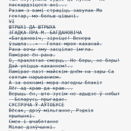
паскардзіцеся ані...
Разам з вамі страціць завулак Мо
гектар, мо больш цішыні.
VI
ШТРЫХ1 ДА ШТРЫХА
3ГАДКА ПРА М. БАГДАНОВІЧА
«Багдановіч, зірніце! Венера
ўзышла...» — Голас-мроя каханай.
Рана вочы яму засцілае імгла.
Памірае ён рана.
О, праклятая смерць. Не бяры, не бяры!
Дай упіцца каханнем!..
Памірае паэт майскім днём на зары Са
святым нарыванием.
А за вокнамі мора лагодны блакіт
Лёг ад краю да краю...
Верыць ён, што зусім не адыдзе ў нябыт
— Беларусь прыгадае.
СУСТРЭЧА Ў АЎТОБУСЕ
Вёсак, дрэў мільганне, Рэдкія
прыпынкі.
Смех і шчабятанне
Мілае дзяўчынкі.