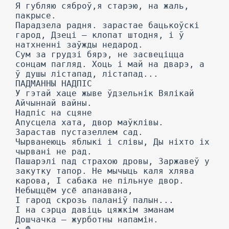
Я губляю сяброў,я старэю, на жаль,
пакрысе.
Парадзела радня. зарастае бацькоўскі
гарод, Дзеці — клопат штодня, і ў
натхненні заўжды недарод.
Сум за грудзі бярэ, не засвеціцца
сонцам пагляд. Хоць і май на дварэ, а
ў душы лістапад, лістапад...
ПАДМАННЫ НАДПІС
У гэтай хаце жыве ўдзельнік Вялікай
Айчыннай вайны.
Надпіс на сцяне
Апусцела хата, двор маўклівы.
Зарастав пустазеллем сад.
Чырванеюць яблыкі і слівы, Ды ніхто іх
чырвані не рад.
Пашарэлі пад страхою дровы, Заржавеў у
закутку тапор. Не мычыць каля хлява
карова, I сабака не пільнуе двор.
Небыццём усё апанавана,
I гарод скрозь паланіў палын...
I на сэрца давіць цяжкім зманам
Дошчачка — журботны напамін.