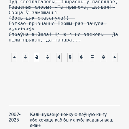
Цуд светлагаловы, Шчырасць у паглядзе,
Радасныя словы: «Ты прыгожы, дзядзя!»
Сэрца ў замяшанні
(Вось дык сказанула!) —
Гэткае прызнанне Першы раз пачула.
<$><♦><$>
Спраўна выйшла! Ці ж я не вясковы — Да
пілы прывык, да тапара...
<
1
2
3
4
5
6
7
8
>
2007-
Калі шукаеце нейкую пэўную кнігу
2025
або хочаце каб быў апублікаваны ваш
скан,