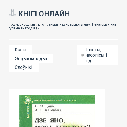
КНІГІ ОНЛАЙН
Казкі
Газеты,
часопісы і
Энцыклапедыі
г.д.
Слоўнікі