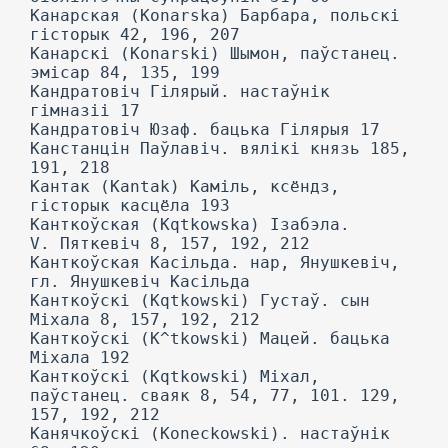
Канарская (Konarska) Барбара, польскі
гісторык 42, 196, 207
Канарскі (Konarski) Шымон, паўстанец.
эмісар 84, 135, 199
Кандратовіч Гілярый. настаўнік
гімназіі 17
Кандратовіч Юзаф. бацька Гілярыя 17
Канстанцін Паўлавіч. вялікі князь 185,
191, 218
Кантак (Kantak) Каміль, ксёндз,
гісторык касцёла 193
Канткоўская (Kqtkowska) Ізабэла.
V. Пяткевіч 8, 157, 192, 212
Канткоўская Касільда. нар, Янушкевіч,
гл. Янушкевіч Касільда
Канткоўскі (Kqtkowski) Густаў. сын
Міхала 8, 157, 192, 212
Канткоўскі (K^tkowski) Мацей. бацька
Міхала 192
Канткоўскі (Kqtkowski) Міхал,
паўстанец. сваяк 8, 54, 77, 101. 129,
157, 192, 212
Канячкоўскі (Koneckowski). настаўнік