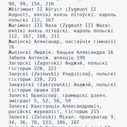
98, 99, 154, 210
Жбігімонт II Аўгуст (Zygmunt II
August), вялікі князь літоўскі. кароль
польскі 112, 167
Жыгімонт III Ваза (Zygmunt III Waza).
вялікі князь літоўскі. кароль польскі
112, 167, 168, 211
Жылінскі Аляксандр, настаўнік гімназіі
16
Жылінскі Людвік. бацька Аляксандра 16
Забела Антоній. шляхціц 190
Загорскі (Zagorski) Анджэй, польскі
гісторык 220, 221
Заеўскі (Zajewski) Уладзіслаў, польскі
гісторык 220, 221
Закшэўскі (Zakrzewski) Анджэй, польскі
гісторык права 218
Залескі Браніслаў. грамадскі дзеяч.
эмігрант 5, 52, 56, 59
Залескі Канстанцін Аляксандравіч,
расійскі журналіст, гісторык 215
Залескі (Zaleski) Міхал. пракуратар 9,
34, 36, 70, 123, 186, 187