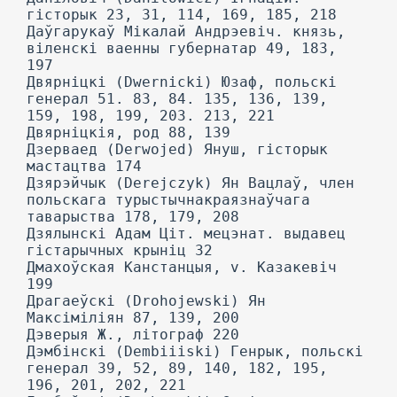
гісторык 23, 31, 114, 169, 185, 218
Даўгарукаў Мікалай Андрэевіч. князь,
віленскі ваенны губернатар 49, 183,
197
Двярніцкі (Dwernicki) Юзаф, польскі
генерал 51. 83, 84. 135, 136, 139,
159, 198, 199, 203. 213, 221
Двярніцкія, род 88, 139
Дзерваед (Derwojed) Януш, гісторык
мастацтва 174
Дзярэйчык (Derejczyk) Ян Вацлаў, член
польскага турыстычнакраязнаўчага
таварыства 178, 179, 208
Дзялынскі Адам Ціт. мецэнат. выдавец
гістарычных крыніц 32
Дмахоўская Канстанцыя, v. Казакевіч
199
Драгаеўскі (Drohojewski) Ян
Максіміліян 87, 139, 200
Дэверыя Ж., літограф 220
Дэмбінскі (Dembiiiski) Генрык, польскі
генерал 39, 52, 89, 140, 182, 195,
196, 201, 202, 221