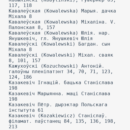
117, 118
Кавалеўская (Kowalewska) Марыя. дачка
Міхала 8
Кавалеўская (Kowalewska) Міхаліна. V.
Палонская 8, 157
Кавалеўская (Kowalewska) Юлія. нар.
Янушкевіч, гл. Янушкевіч Юлія
Кавалеўскі (Kowalewski) Багдан. сын
Міхала 8
Кавалеўскі (Kowalewski) Міхал. сваяк
8, 101, 157
Кажухоўскі (Kozuchowski) Антоній.
галоўны пленіпатэнт 34, 70, 71, 123,
124, 186
Казакевіч Ігнацій. бацька Станіслава
198
Казакевіч Марыянна. маці Станіслава
198
Казакевіч Пётр. дырэктар Польскага
інстытута 61
Казакевіч (Kozakiewicz) Станіслаў.
філамат. паўстанец 84, 135, 136, 198,
213