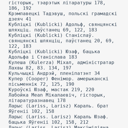
гісторык, тэарэтык літаратуры 178,
186, 192
Крэмпавецкі Тадэвуш, польскі грамадскі
дзеяч 41
Кубліцкі (Kublicki) Адольф, свянцянскі
шляхціц. паўстанец 69, 122, 183
Кубліцкі (Kublicki) Станіслаў.
свянцянскі шляхціц, паўстанец 20, 69,
122, 183
Кубліцкі (Kublicki) Юзаф, бацька
Адольфа і Станіслава 183
Кулеша (Kulerza) Міхал, адміністратар
Лахвы 82, 83. 134, 197
Кульчыцкі Андрэй, пленіпатэнт 34
Купер (Cooper) Фенімор. амерыканскі
пісьменнік 72, 125, 190
Куроўскі Юзаф, мастак 219, 220
Лабойка Mean Мікалаевіч, гісторык,
літаратуразнавец 178
Ларыс (Lariss, Larisz) Караль. брат
Яўгеніі 102, 158
Ларыс (Lariss. Larisz) Караль Юзаф.
бацька Яўгеніі 102, 158, 212
Ларыс (Lariss, Larisz) Максіміліяна