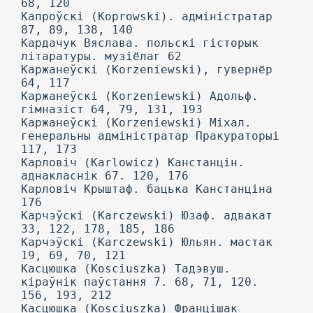
68, 120
Капроўскі (Koprowski). адміністратар
87, 89, 138, 140
Кардачук Вяслава. польскі гісторык
літаратуры. музіёлаг 62
Каржанеўскі (Korzeniewski), гувернёр
64, 117
Каржанеўскі (Korzeniewski) Адольф.
гімназіст 64, 79, 131, 193
Каржанеўскі (Korzeniewski) Міхал.
генеральны адміністратар Пракураторыі
117, 173
Карловіч (Karlowicz) Канстанцін.
аднакласнік 67. 120, 176
Карловіч Крыштаф. бацька Канстанціна
176
Карчэўскі (Karczewski) Юзаф. адвакат
33, 122, 178, 185, 186
Карчэўскі (Karczewski) Юльян. мастак
19, 69, 70, 121
Касцюшка (Kosciuszka) Тадэвуш.
кіраўнік паўстання 7. 68, 71, 120.
156, 193, 212
Касцюшка (Kosciuszka) Францішак