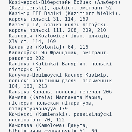
Казімерскі-Віберстэйн Войцэх (Альберт)
(Kazimierski), арабіст, эмігрант 52
Казімір III Вялікі (Kazimierz Wielki).
кароль польскі 31. 114, 169
Казімір IV, вялікі князь літоўскі.
кароль польскі 111, 208, 209, 210
Казловіч (Kozlowicz) Іван, шляхціц
XIV ст. 114, 169
Калантай (Kolontaj) 64, 116
Каласоўскі Ян Францішак, эмігрант.
рэдактар 202
Калінка (Kalinka) Валяр'ян. польскі
гісторык 52
Калумна-Цецішоўскі Каспер Казімір.
польскі рэлігійны дзеяч. пісьменнік
104, 160, 213
Калышка Караль. польскі генерал 206
Камеля (Катеіа) Малгажата Марыя,
гісторык польскай літаратуры,
літаратуразнаўуа 179
Камінскі (Kamienski), радзівілаўскі
пленіпатэнт 70, 122
Камолава (Kamolowa) Данута,
бібліятэчны супрацоўнік 51, 60