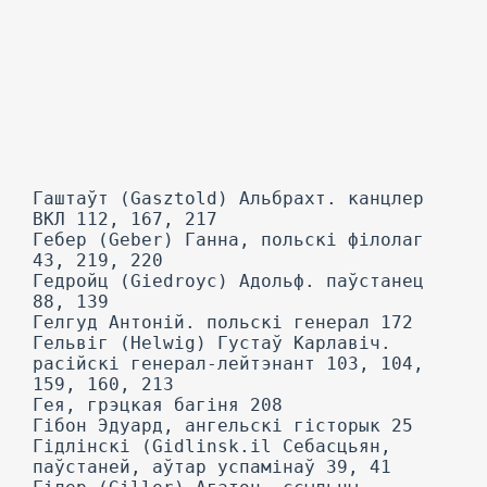
Гаштаўт (Gasztold) Альбрахт. канцлер
ВКЛ 112, 167, 217
Гебер (Geber) Ганна, польскі філолаг
43, 219, 220
Гедройц (Giedroyc) Адольф. паўстанец
88, 139
Гелгуд Антоній. польскі генерал 172
Гельвіг (Helwig) Густаў Карлавіч.
расійскі генерал-лейтэнант 103, 104,
159, 160, 213
Гея, грэцкая багіня 208
Гібон Эдуард, ангельскі гісторык 25
Гідлінскі (Gidlinsk.il Себасцьян,
паўстаней, аўтар успамінаў 39, 41