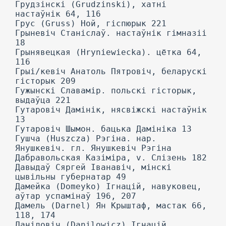
Грудзінскі (Grudzinski), хатні
настаўнік 64, 116
Грус (Gruss) Ной, гіспюрык 221
Грыневіч Станіслаў. настаўнік гімназіі
18
Грынявецкая (Hryniewiecka). цётка 64,
116
Грыі/кевіч Анатоль Пятровіч, беларускі
гісторык 209
Гужынскі Славамір. польскі гісторык,
выдаўца 221
Гутаровіч Дамінік, нясвіжскі настаўнік
13
Гутаровіч Шымон. бацька Дамініка 13
Гушча (Huszcza) Рэгіна. нар.
Янушкевіч. гл. Янушкевіч Рэгіна
Дабравольская Казіміра, v. Слізень 182
Давыдаў Сяргей Іванавіч, мінскі
цывільны губернатар 49
Дамейка (Domeyko) Ігнацій, навуковец,
аўтар успамінаў 196, 207
Дамель (Darnel) Ян Крыштаф, мастак 66,
118, 174
Даніловіч (Danilowicz) Ігнацій.