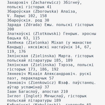
Захарэвіч (Zacharewicz) Збігнеў,
польскі гісторык 41
Збароўская (Zborowska) Алаіза,
V. Ларыс 102, 158
Збароўскія. род 30
Здрада (Zdrada) Ежы. польскі гісторык
200
Златкоўскі (Zlotkowski) Генрык. хросны
бацька 63, 115
Зялёнка (Zielonka) Міхал (у манастве
Кандыд). нясвіжскі настаўнік 14, 67,
119, 176
Зялінская (Zielinska) Марта. гісторык
польскай літаратуры 185, 189
Зялінская (Zielinska) Тэрэза, польскі
гісторык 173, 186, 192
Зянкевіч Міхаіл Аляксандравіч. рускі
паэт, перакладчык 57
Зянковіч (Zienkowicz) Юзаф. паўстанец.
аўтар успамінаў 37
Іаан Багаслоў, апостал 210
Інглот (Inglot) Мячыслаў, гісторык
польскай літаратуры 189
Кабылінскі (Kobylinski), гувернёр 65,