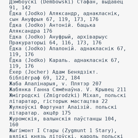
Дэмбоўскі (Dembowski) Стафан, выдавец
91, 142
Ёдка (Jodko) Аляксандр, аднакласнік,
сын Ануфрыя 67, 119, 173, 176
Ёдка (Jodko) Антоній. бацька
Аляксандра 176
Едка (Jodko) Ануфрый, архіварыус
Пракураторыі 64, 116, 173, 176
Ёдка (Jodko) Апалоній. аднакласнік 67,
119, 176
Ёдка (Jodko) Караль. аднакласнік 67,
119, 176
Ёхер (Jocher) Адам Бенядзікт.
бібліёграф 69, 122, 184
Жаба Апалінарыя, v. Плятэр 207
Жабянка Ганна Сямёнаўна. V. Крывец 211
Жмігродскі (Zmigrodzki) Міхал, польскі
літаратар, гісторык мастацтва 22
Жулкоўскі Фартунат Алаізій. польскі
літаратар. акцёр 175
Журомскія, валынскія паўстанцы 104,
160
Жыгімонт I Стары (Zygmunt 1 Stary),
вялікі князь літоўскі. кароль польскі