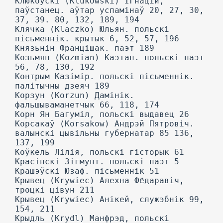
Клюкоўскі (Klukowski) Ігнацій,
паўстанец. аўтар успамінаў 20, 27, 30,
37, 39. 80, 132, 189, 194
Клячка (Klaczko) Юльян. польскі
пісьменнік. крытык 6, 52, 57, 196
Князьнін Францішак. паэт 189
Козьмян (Kozmian) Каэтан. польскі паэт
56, 78, 130, 192
Контрым Казімір. польскі пісьменнік.
палітычны дзеяч 189
Корзун (Korzun) Дамінік.
фальшываманетчык 66, 118, 174
Корн Ян Багуміл, польскі выдавец 26
Корсакаў (Korsakow) Андрэй Пятровіч.
валынскі цывільны губернатар 85 136,
137, 199
Коўкель Лілія, польскі гісторык 61
Красінскі Зігмунт. польскі паэт 5
Крашэўскі Юзаф. пісьменнік 51
Крывец (Krywiec) Алехна Фёдаравіч,
троцкі цівун 211
Крывец (Krywiec) Анікей, служэбнік 99,
154, 211
Крыдль (Krydl) Манфрэд, польскі