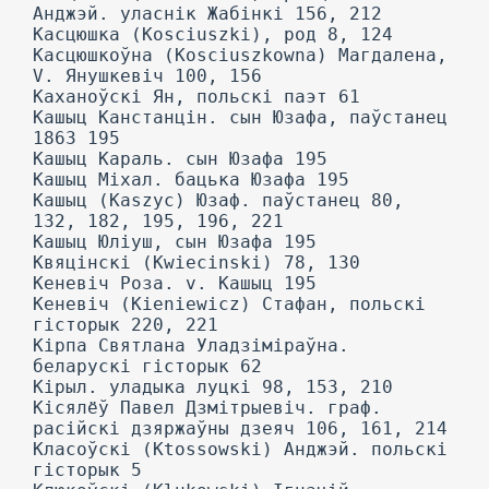
Анджэй. уласнік Жабінкі 156, 212
Касцюшка (Kosciuszki), род 8, 124
Касцюшкоўна (Kosciuszkowna) Магдалена,
V. Янушкевіч 100, 156
Каханоўскі Ян, польскі паэт 61
Кашыц Канстанцін. сын Юзафа, паўстанец
1863 195
Кашыц Караль. сын Юзафа 195
Кашыц Міхал. бацька Юзафа 195
Кашыц (Kaszyc) Юзаф. паўстанец 80,
132, 182, 195, 196, 221
Кашыц Юліуш, сын Юзафа 195
Квяцінскі (Kwiecinski) 78, 130
Кеневіч Роза. v. Кашыц 195
Кеневіч (Kieniewicz) Стафан, польскі
гісторык 220, 221
Кірпа Святлана Уладзіміраўна.
беларускі гісторык 62
Кірыл. уладыка луцкі 98, 153, 210
Кісялёў Павел Дзмітрыевіч. граф.
расійскі дзяржаўны дзеяч 106, 161, 214
Класоўскі (Ktossowski) Анджэй. польскі
гісторык 5