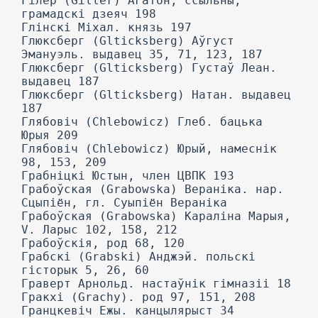
Гілер (Giller) Агатон, ссыльны,
грамадскі дзеяч 198
Глінскі Міхал. князь 197
Глюксберг (Glticksberg) Аўгуст
Эмануэль. выдавец 35, 71, 123, 187
Глюксберг (Glticksberg) Густаў Леан.
выдавец 187
Глюксберг (Glticksberg) Натан. выдавец
187
Глябовіч (Chlebowicz) Глеб. бацька
Юрыя 209
Глябовіч (Chlebowicz) Юрый, намеснік
98, 153, 209
Грабніцкі Юстын, член ЦВПК 193
Грабоўская (Grabowska) Вераніка. нар.
Сцыпіён, гл. Суыпіён Вераніка
Грабоўская (Grabowska) Караліна Марыя,
V. Ларыс 102, 158, 212
Грабоўскія, род 68, 120
Грабскі (Grabski) Анджэй. польскі
гісторык 5, 26, 60
Граверт Арнольд. настаўнік гімназіі 18
Гракхі (Grachy). род 97, 151, 208
Гранцкевіч Ежы. канцылярыст 34