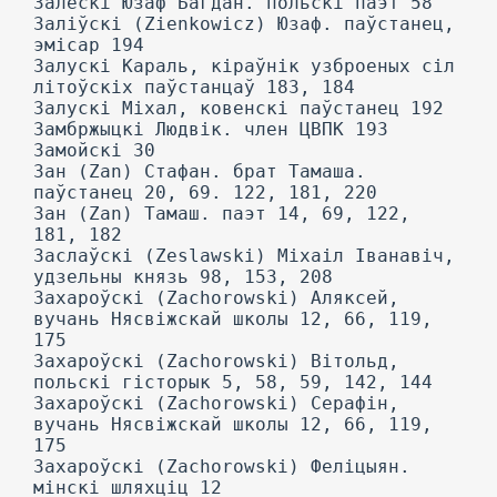
Залескі Юзаф Багдан. польскі паэт 58
Заліўскі (Zienkowicz) Юзаф. паўстанец,
эмісар 194
Залускі Караль, кіраўнік узброеных сіл
літоўскіх паўстанцаў 183, 184
Залускі Міхал, ковенскі паўстанец 192
Замбржыцкі Людвік. член ЦВПК 193
Замойскі 30
Зан (Zan) Стафан. брат Тамаша.
паўстанец 20, 69. 122, 181, 220
Зан (Zan) Тамаш. паэт 14, 69, 122,
181, 182
Заслаўскі (Zeslawski) Міхаіл Іванавіч,
удзельны князь 98, 153, 208
Захароўскі (Zachorowski) Аляксей,
вучань Нясвіжскай школы 12, 66, 119,
175
Захароўскі (Zachorowski) Вітольд,
польскі гісторык 5, 58, 59, 142, 144
Захароўскі (Zachorowski) Серафін,
вучань Нясвіжскай школы 12, 66, 119,
175
Захароўскі (Zachorowski) Феліцыян.
мінскі шляхціц 12