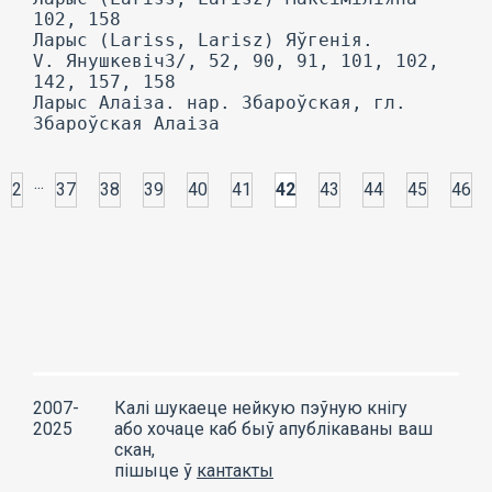
102, 158
Ларыс (Lariss, Larisz) Яўгенія.
V. ЯнушкевічЗ/, 52, 90, 91, 101, 102,
142, 157, 158
Ларыс Алаіза. нар. Збароўская, гл.
Збароўская Алаіза
...
2
37
38
39
40
41
42
43
44
45
46
2007-
Калі шукаеце нейкую пэўную кнігу
2025
або хочаце каб быў апублікаваны ваш
скан,
пішыце ў
кантакты