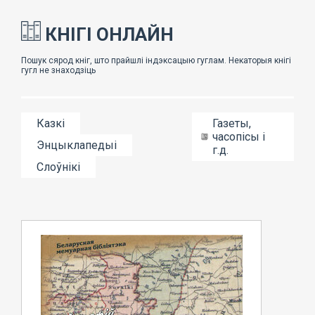
КНІГІ ОНЛАЙН
Казкі
Газеты,
часопісы і
Энцыклапедыі
г.д.
Слоўнікі