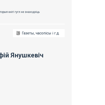
Газеты, часопісы і г.д.
фій Янушкевіч