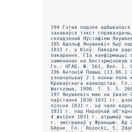
194 Гэтая падзея адбывалася 16 ліпеня I 831 г. У фондах Галоўнага архіва старажытных актаў у Варшаве захаваўся тэкст справаздачы, складзенай Яўстафіем Янушкевічам Нацыянальнаму ўраду. Гл.: AGAD. WCPL. Nr 279. К. 99-103. 105 Адольф Янушкевіч быў паранены і трапіў у палон. Сначатку яго адвезлі ў Вятку, а потым у снежні 1831 г. у Кіеў. Паводле рашэння ваеннага суда ад 4 сакавіка 1832 г. ён быў прысуджаны да смяротнага пакарання. ГІа канфірмацыі галоўнакамандуючага 1-й арміі ад 17 сакавіка 1832 г. пакаранне было замененае на бестэрміновую высылку ў Сібір на пасяленне з пазбаўленнем праў і канфіскацыяй маёмасці. Гл.: НГАБ. Ф. 561, Bon. 1. Спр. 5. Арк. 155; РДВГА. Ф. 1. Bon. 1. Спр. 12031.4. II. Арк. 454._ 196 Антоній Пашыц (13.06.1 792-1854) у паўстанні 1830-1831 гг. служыў у чыне падпалкоўніка, узначальваў 2-і конны полк кракусаў, 7 жніўня 1831 г. атрымаў прызначэнне ў вайсковы штаб Кракаўскага ваяводства. Гл.: Bielecki, R. Slownik biograficzny oficerow powstania listopadowego. Warszawa, 1998. T. 3. S. 268. 197 Янушкевіч мае на ўвазе Самуэля Рожыцкага (19.06.1 78102.02.1834), польскага генерала. На пачатку паўстання 1830-1831 гг. дзейнічаў у чыне палкоўніка, арганізатар 9-га палка лінейнай пяхоты. 6 ліпсня 1831 г. на чале корпуса быў накіраваны на Палессе, дайшоў да Белавежскай пушчы. 28 ліпеня 1831 г. пад Нараўкай аб’яднаўся з корнусам Генрыка Дэмбінскага, у складзе якога вярнуўся ў Варшаву. 4 жніўня 1831 г. атрымаў чын генерала брыгады. 28 верасня 1831 г. перайшоў межы Галіцыі. 9 мая 1832 г. эміграваў у Францыю. Ад 27 жніўня 1832 г. сябра Таварыства літоўскага і рускіх зямель. Памёр у Бёрне. Гл.: Rozecki, S. Zdanie sprawy Narodowi z czynnosci w roku 1831. Bourges, 1832; BPP. Rkps 406; PSB. T. 32. S. 538-542. 198 Драгічын — горад y Беластоцкай вобласці, размешчаны на правым беразе Буга, напад на які быў здзейснены Рожыцкім 22 ліпеня 1831 г. 199 Маецца на ўвазе Марыя Янушкевіч. 200 Янушкевіч мае на ўвазе ўспаміны брата Адольфа, апрацаваныя Феліксам Уратноўскім і ўпершыню выдадзеныя ім і братам Рамуальдам, а зболыйага менавіта ім самім у 1861 г. у двух тамах у Берліне. Zywot Adoifa Januszkiewicza і jego listy ze stepow kirgizkich. Berlin, 1861. Арыгінал згаданага дакумента паходзіць еа збораў Попеляў. Гл.: BJ. Przyb. rkps 33/62; Zywot... S. 327. 201 Калюшын — мястэчка, якое знаходзіцца за 7 км на ўсход ад Варшавы ў напрамку Седліцаў. 202 Уладзіслаў Плятэр (07.11.1808 22.04.1889), брат Цэзара. Нарадзіўся ў Вільні, вучыўся ў Віленскім унівсрсітэце. На пачатку 1831 г. вярнуўся з-за мяжы і далучыўся да паўстання, увайшоў у склад корпуса Самуэля Рожыцкага, у чэрвені 1831 г. далучыўся да фарміравання Д. Хлапоўскага. Янушкевіч спаткаўся з Плятэрам дзесьці напрыканцы чэрвсня. Затым апошні ў складзе фарміравання Генрыка Дэмб