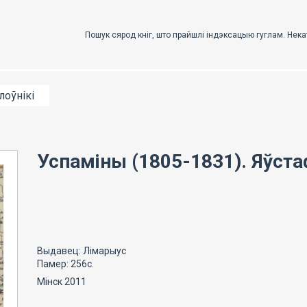
лоўнікі
Успаміны (1805-1831). Яўста
Выдавец: Лімарыус
Памер: 256с.
Мінск 2011