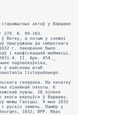
kta odnosz^ce si? do korpusu gen. Samuela Rozyckiego. 221 У штабе генерала Самуэля Рожіцкага Я. Янушкевіч меў пасаду ад’ютанта, аднак на самай справе выконваў абавязкі шэфа штаба, якія лічыліся за Юзафам Рожыцкім (1795-1871). Апошні ў перыяд паўстання служыў у чыне капітана ў 9-м палку лінейнай пяхоты. Гл.: Saletra, W. Pami?tnik z dzialan korpusu gen. Samuela Rozeckiego w Kieleckim w r. 1831 // Studia Historyczne. Kwartalnik. R. XXV. Kra­kow, 1982. Z. 1. S. 99. 222 Кракаўскага, Сандамірскага i Калішскага ваяводстваў. 223 Шпіцрутэн — доўгі гібкі прут ці палка для цялесных пакаранняў пераважна салдатаў. 224 Янушкевіч апісвае падзею, якая адбылася каля 21 жніўня ў в. Міраў Радамскага пав. 225 Адыход корпуса Самуэля Рожыцкага, які налічваў 1400 чалавек і меў на ўзбраенні шэсць гармат, у Галіцыю адбыўся каля г. Хшанаў 28 верасня 1831 г. Гл.: Callier, Е. Bitwy і potyczki stoczone przez wojsko polskie w roku 1831. Poznan, 1887. S. 356. 226 Mexay — павятовы горад y Келецкай губерні. 227 Олькуш — павятовы горад у Келецкай губерні. 228 Хшанаў — павятовы горад у Галіцыі. 229 Асвенцім — мястэчка ў Бяльскім павеце ў Галіцыі. 2311 Бобрык — вёска ў Хшанаўскім павеце, якая знаходзіцца за 6 кіламетраў ад Асвенціма. 231 Затор — горад у Вадовіцкім павеце, які знаходзіцца на адлегласці 14 кіламетраў ад Вадовіц. 232 Чэрнусь — абразлівая мянушка. 233 Размова ідзе пра Кальварыю Забржыдоўскую, мястэчка, якое знаходзіцца на адлегласці каля 40 кіламетраў ад Кракава. 234 Пётр Шэ.мбек (14.12.1788-21.06.1866), генерал дывізіі польскіх войскаў. На вайсковай службе ад 1807 г. Ад 4-16 снежня 1830 г. выконваў абавязкі губсрнатара Варшавы, кіраваў 4-й пяхотнай дывізіяй. Удзельнічаў у бітвах пад Грохавам і інш. 235 Ян Непамуцен Умінскі (05.02.1778—1 85 1), польскі генерал, удзельнічаў у паўстанні 1794 г. Сябра Патрыятычнага таварыства, за што ў 1826 г. трапіў на 6 гадоў у вязніцу. 3 пачаткам паўстання ў 1830 г. збег і далучыўся да паўстанцаў. Кіраваў 1-м корпусам кавалерыі, браў удзел у бітве пад Астроленкай, абараняў Варшаву. Пасля паразы паўстання апынуўся ў эміграцыі ў Францыі, дзейнічаў на баку кн. А. Чартарыйскага. Адзін з заснавальнікаў Польскага літаратурнага таварыства. 236 Янушкевіч мае на ўвазе другі сшытак (таксама знаходзіцца ў фондах Ягелонскай бібліятэкі), дзе ўтрымліваюцца вытрымкі з карэспандэнцыі і нататак, распачатых ім 29 лістапада 1831 г. і даведзеных да жніўня 1851 г. Гл.: BJ. Rkps przyb. 256/69. Eustachy Januszkiewicz. Wyjatki z korespondencii z lat 1831-1871. 237 Палітычна-літаратурны часопіс «Польскі пілігрым» выдаваўся Янушкевічам у Парыжы ад лістапада 1832 г. да снсжня 1833 г., рэдактарамі з’яўляліся Адам Міцкевіч і Багдан Яньскі. Гл.: Pielgrzym Polski. Paryz, 1832-1833. 238 Аляксандр Ялавіцкі (18.12.1804—15.04.1877), г