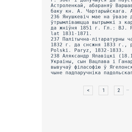
...
<
1
2