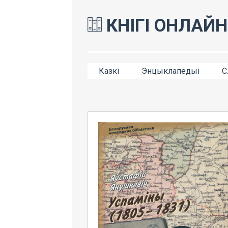
КНІГІ ОНЛАЙН
Казкі
Энцыклапедыі
С