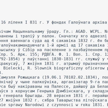
інскага адышоў у Варшаву. 10 жніўня 1831 г. абраны паслом на варшаўскі сейм ад Вілейскага пав. Эміграваў у Францыю, жыў у Гіарыжы, потым перабраўся ў Англію. Выступіў адным з ініцыятараў заснавання Таварыства літоўскага і рускіх зямель, выконваў абавязкі сакратара. Ад I 832 г. сябра Гісторыка-літаратурнага таварыства. У эміграцыі адзін з набліжаных Адама Чартарыйскага. У 1833-1837 гг. разам з Юзафам Страшэвічам рэдактар штомесячніка «Le Polonais. Journal des Interets de la Pologne», y 1841-1848 гг. y Парыжы разам з Ф. Уратноўскім і Я. Каласоўскім рэдактар тыднёвіка «Dziennik Narodowy». 23 кастрычніка 1870 г. заснаваў Польскі нацыянальны музей у Раперсвілі (Швейцарыя). Памёр у Брольсбергу каля Цюрыха. Гл.: ВРР. Rkps 565, 1360, 1376, 1402; Гарбачова В. В. Удзельнікі паўстання... С. 274; PSB. Т. 26. S. 686-691. 203 Маецца на ўвазе канцылярыя ГІракураторыі Радзівілаўскай масы. 204 Янушкевіч мае на ўвазе выязнога рахункавода Станіслава Ягалкоўскага. Гл.: LVIA. F. 1280. Ар. 1. В. 1680. L. I. 205 Сустрэча Дэмбінскага і Рожыцкага ў Белавежскай пушчы адбылася 28 ліпеня. Генрык Дэмбінскі (16.01.1791 13.06.1864), польскі генерал, удзельнік кампаніі 18121814 іт. У паўстанні арганізатар узброеных сілаў у Кракаўскім ваяводстве, ад 29 красавіка 1831 г. генерал брыгады. На начатку чэрвеня яго атрад уступіў на тэрыторыю Віленскай губ. ГІасля няўдалага штурму Вільні 19 чэрвеня 1831 г. на чале асобнага фарміравання адышоў у Гродзенскую губ., пасля чаго — у Варшаву. Ад 7 жніўня 1831 г. губернатар Варшавы. 5 кастрычніка 1831 г. з корпусам Францішка Роланда перайшоў межы Прусіі. У эміграцыі спачатку знаходзіўся ў Дрэздэне, дзе апісаў падзеі літоўскай кампаніі. Ад восені 1832 г. перабраўся ў Парыж, падтрымліваў палітыку Адама Чартарыйскага. У 1834 г. уступіў у егіпецкую армію. Ад 1849 г. у венгер- скай арміі. Пазней вярнуўся ў Францыю, намёр у Парыжы, пахаваны на могілках Манмарансі. Гл.: Гарбачова, В. В. Удзельнікі паўстання... С. 136. 2(1 6 Гірызначэнне Самуэля Рожыцкага кіраўніком паўстанцаў у Кракаўскім, Сандамірскім і Калішскім ваяводствах адбылося 9 жніўня 1831 г. 21, 7 Тут слова «кракусік» выкарыстанае ў памяншальнай форме ад прміна «кракус», які ўжываўся ў дачыненні польскіх жаўнераў лёгкай кавалерыі перыяду лістападаўскага паўстання. 208 Казімеж — мястэчка ў Слупсцкім павеце Калішскай губерні. 209 Солец — вёска ў Стопніцкім павеце Келецкай губерні. 2111 Апатаў — павятовы горад у Радамскай губерні. 211 Вінцэнт Шаптыцкі (1782-1836). палкоўнік, камандуючы 3-ім уланскім палком. У 1831 г. кіраваў любельскай гвардыяй, удзельнічаў у выправе Юзафа Двярніцкага, кіраваў Літоўска-Валынскім легіёнам. 212 Падзеі пад Ілжай адбываліся 9 жніўня 1831 г. 213 Пры і ык — вёска ў Радамскім павеце Радамскай губерні. 214 Францііпак Юзаф Абуховіч (1793-05.1844), паходзіў з ГІадляшша, ад 1809 г. на службе ў войску Варшаўскага княства. У верасні 1831 г. служыў у чыне палкоўніка Літоўска-Рускага легіёна. 19 верасня 1831 г. быў узнагароджаны крыжам Virtuti Militari. 26 верасня ў складзе корпуса Самуэля Рожыцкага перайшоў у Галіцыю, дзе быў інтэрніраваны аўстрыйцамі. У сакавіку 1832 г. прыбыў у Францыю. Гл.: Bielecki, R. Slownik. Т. 3. S 219-220. 215 Фёдар Рыдзігер (1783-1856), расійскі генерал, граф. У 1831 г. дзейнічаў супраць паўстанцаў на Валыні, Падляшшы і Любельшчыне. 2 1,1 Крыжановічы — вёска ў Ілжыцкім павеце Радамскай губерні. 217 Узгаданы факт мсў месца каля в. Крыжановічы. якая знаходзіцца за некалькі кіламетраў ад г. Ілжа. 218 Маецца на ўвазе Самуэль Рожыцкі. 219 Залатым крыжам 1'irtnti Militari Янушкевіч быў узнагароджаны 7 верасня 1831 г. Між тым гэты факт не згадваецца ў выданні, падрыхтаваным С. Тарноўскім. Гл.: Ksi^ga pamiatkowa w 50-letnia rocznicij powstania roku 1830, zawieraj^ca spis imienny dowodcow i sztabsofice- row tudziez oficerow, podoficerow i zolnierzy annii polskiej w tymze roku krzyzem wojskowym «Virtuti Militari» ozdobionych. Lwow, 1881. 220 Маецца на ўвазе кніга Рожыцкага, выдадзеная ў 1832 г. Гл: Rozecki, S. Zdanie sprawy Narodowi z czynnosci w roku 1831. Bourges, 1832. Трэба адзначыць, што надрукаваная справаздача генерала складаецца з 73 старонак, з якіх згаданым падзеям прысвечана каля 45. Сярод змешчанага матэрыялу ў кнізе знаходзіцца шэраг афіцыйных загадаў, адрасаваных Рожыцкаму. Тым не менш значная колькасць крыніц па гэтай тэме так і не была ўведзеная ва ўжытак і да сёння захоўваецца ў фондах Польскай бібліятэкі ў Парыжы. Гл.: ВРР. Rkps 406. Раріегу Sztabu Glownego wojska polskiego z 1831. T. 20. A