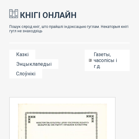
КНІГІ ОНЛАЙН
Казкі
Газеты,
часопісы і
Энцыклапедыі
г.д.
Слоўнікі