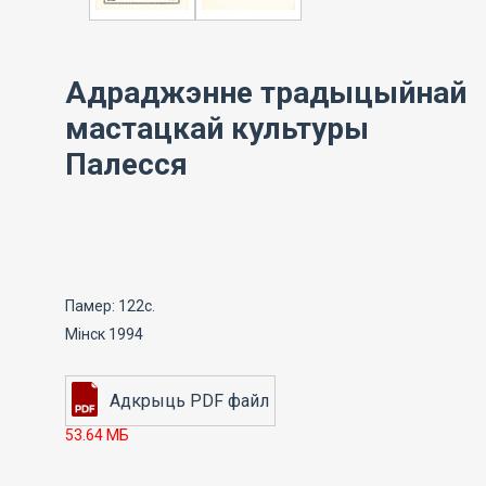
Адраджэнне традыцыйнай
мастацкай культуры
Палесся
Памер: 122с.
Мінск 1994
53.64 МБ