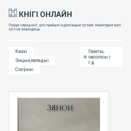
КНІГІ ОНЛАЙН
Казкі
Газеты,
часопісы і
Энцыклапедыі
г.д.
Слоўнікі