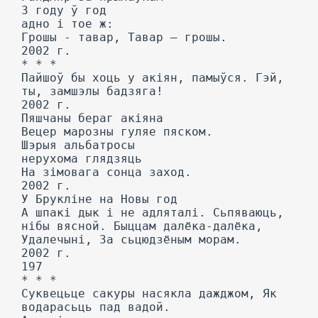
3 году ў год
адно і тое ж:
Грошы - тавар, Тавар — грошы.
2002 г.
* * *
Пайшоў бы хоць у акіян, памыўся. Гэй,
ты, замшэлы бадзяга!
2002 г.
Пяшчаны бераг акіяна
Вецер марозны гуляе пяском.
Шэрыя альбатросы
нерухома глядзяць
На зімовага сонца заход.
2002 г.
У Брукліне на Новы год
А шпакі дык і не адляталі. Сьпяваюць,
нібы вясной. Быццам далёка-далёка,
Удалечыні, За сьцюдзёным морам.
2002 г.
197
* * *
Суквецьце сакуры насякла дажджом, Як
водарасьць пад вадой.