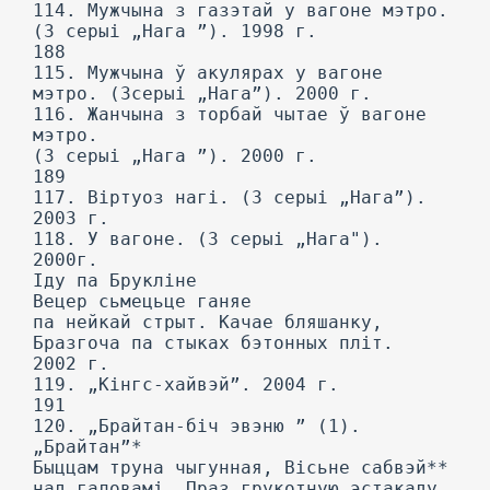
114. Мужчына з газэтай у вагоне мэтро.
(3 серыі „Нага ”). 1998 г.
188
115. Мужчына ў акулярах у вагоне
мэтро. (3серыі „Нага”). 2000 г.
116. Жанчына з торбай чытае ў вагоне
мэтро.
(3 серыі „Нага ”). 2000 г.
189
117. Віртуоз нагі. (3 серыі „Нага”).
2003 г.
118. У вагоне. (3 серыі „Нага").
2000г.
Іду па Брукліне
Вецер сьмецьце ганяе
па нейкай стрыт. Качае бляшанку,
Бразгоча па стыках бэтонных пліт.
2002 г.
119. „Кінгс-хайвэй”. 2004 г.
191
120. „Брайтан-біч эвэню ” (1).
„Брайтан”*
Быццам труна чыгунная, Вісьне сабвэй**
над галовамі. Праз грукотную эстакаду