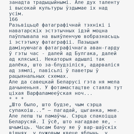
занадта традыцыйнымі. Але дух таленту
і высокай культуры ўздымае іх над
усім.
166
Разьвіцьцё фатаграфічнай тэхнікі і
наватарскіх эстэтычных ідэй моцна
паўплывала на выяўленчую вобразнасьць
і эстэтыку фатаграфіі. Пазыцыя
дамінуючага фатаграфічнага аван-гарду
ў гэты час - далей ад Булгака, далей
ад клясыкі. Некаторыя адышлі так
далёка, што за-блудзіліся, адарваліся
ад зямлі, павісьлі ў паветры ў
рацыянальных схемах.
Але да савецкай Беларусі гэта ня мела
дачыненьня. У фотамастацтве стаяла тут
ціхая Варфаламееўская ноч...
* * *
„Што было, што будзе, чым сэрца
супакоіш...” — пагадай, цыганка, мне.
Але лепш ты памаўчы. Сэрца спакоіцца
Беларусяй. I ўсё, што нагадвае яе, -
шчыміць. Часам бачу яе ў вар-шаўскіх
вішнях, у ружовым квеце яблынь, у