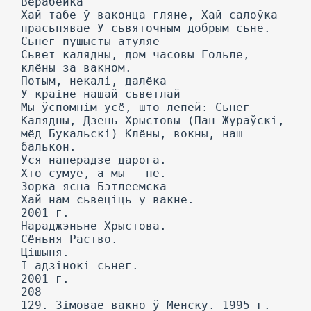
Верабейка
Хай табе ў ваконца гляне, Хай салоўка
прасьпявае У сьвяточным добрым сьне.
Сьнег пушысты атуляе
Сьвет калядны, дом часовы Гольле,
клёны за вакном.
Потым, некалі, далёка
У краіне нашай сьветлай
Мы ўспомнім усё, што лепей: Сьнег
Калядны, Дзень Хрыстовы (Пан Жураўскі,
мёд Букальскі) Клёны, вокны, наш
балькон.
Уся наперадзе дарога.
Хто сумуе, а мы — не.
Зорка ясна Бэтлеемска
Хай нам сьвеціць у вакне.
2001 г.
Нараджэньне Хрыстова.
Сёньня Раство.
Цішыня.
I адзінокі сьнег.
2001 г.
208
129. Зімовае вакно ў Менску. 1995 г.