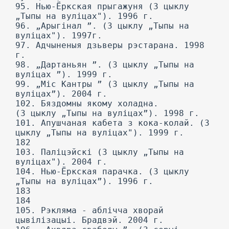
95. Нью-Ёркская прыгажуня (3 цыклу
„Тыпы на вуліцах"). 1996 г.
96. „Арыгінал ”. (3 цыклу „Тыпы на
вуліцах"). 1997г.
97. Адчыненыя дзьверы рэстарана. 1998
г.
98. „Дартаньян ”. (3 цыклу „Тыпы на
вуліцах ”). 1999 г.
99. „Міс Кантры ” (3 цыклу „Тыпы на
вуліцах”). 2004 г.
102. Бяздомны якому холадна.
(3 цыклу „Тыпы на вуліцах”). 1998 г.
101. Апушчаная кабета з кока-колай. (3
цыклу „Тыпы на вуліцах"). 1999 г.
182
103. Паліцэйскі (3 цыклу „Тыпы на
вуліцах"). 2004 г.
104. Нью-Ёркская парачка. (3 цыклу
„Тыпы на вуліцах”). 1996 г.
183
184
105. Рэкляма - аблічча хворай
цывілізацыі. Брадвэй. 2004 г.