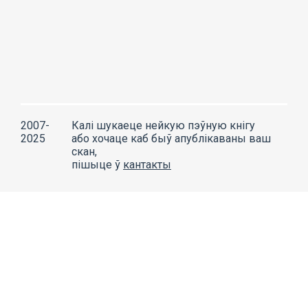
2007-
Калі шукаеце нейкую пэўную кнігу
2025
або хочаце каб быў апублікаваны ваш
скан,
пішыце ў
кантакты