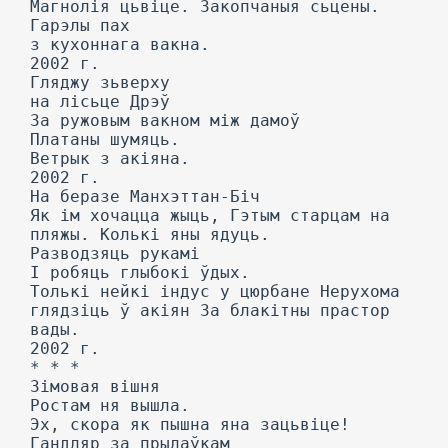
Магнолія цьвіце. Закопчаныя сьцены.
Гарэлы пах
з кухоннага вакна.
2002 г.
Гляджу зьверху
на лісьце Дрэў
За ружовым вакном між дамоў
Платаны шумяць.
Ветрык з акіяна.
2002 г.
На беразе Манхэттан-Біч
Як ім хочацца жыць, Гэтым старцам на
пляжы. Колькі яны ядуць.
Разводзяць рукамі
I робяць глыбокі ўдых.
Толькі нейкі індус у цюрбане Нерухома
глядзіць ў акіян За блакітны прастор
вады.
2002 г.
* * *
Зімовая вішня
Ростам ня вышла.
Эх, скора як пышна яна зацьвіце!
Гандляр за прылаўкам