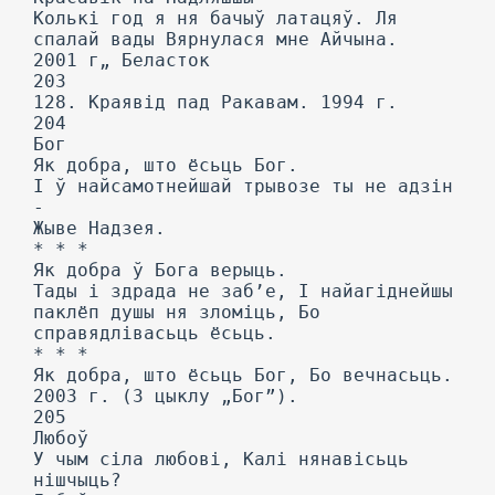
Колькі год я ня бачыў латацяў. Ля
спалай вады Вярнулася мне Айчына.
2001 г„ Беласток
203
128. Краявід пад Ракавам. 1994 г.
204
Бог
Як добра, што ёсьць Бог.
I ў найсамотнейшай трывозе ты не адзін
-
Жыве Надзея.
* * *
Як добра ў Бога верыць.
Тады і здрада не заб’е, I найагіднейшы
паклёп душы ня зломіць, Бо
справядлівасьць ёсьць.
* * *
Як добра, што ёсьць Бог, Бо вечнасьць.
2003 г. (3 цыклу „Бог”).
205
Любоў
У чым сіла любові, Калі нянавісьць
нішчыць?