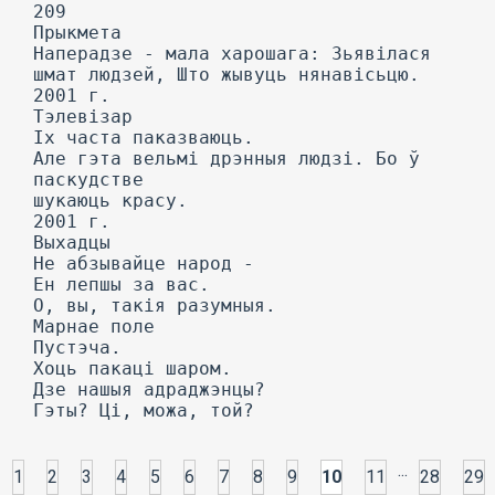
209
Прыкмета
Наперадзе - мала харошага: Зьявілася
шмат людзей, Што жывуць нянавісьцю.
2001 г.
Тэлевізар
Іх часта паказваюць.
Але гэта вельмі дрэнныя людзі. Бо ў
паскудстве
шукаюць красу.
2001 г.
Выхадцы
He абзывайце народ -
Ен лепшы за вас.
О, вы, такія разумныя.
Марнае поле
Пустэча.
Хоць пакаці шаром.
Дзе нашыя адраджэнцы?
Гэты? Ці, можа, той?
...
1
2
3
4
5
6
7
8
9
10
11
28
29