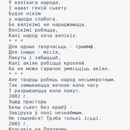
У вялікага народа.
I нават геній сьвету
Будзе нікім
у народа слабога.
Бо вялікімі не нараджаюцца.
Вялікімі робяцца,
Калі народ хоча вялікіх.
* * *
Для адных творчасьць - трыюмф.
Для іншых - місія,
Пакуты і забыцьцё,
Калі акіян робіцца кропляй.
Бо ня можа гаршчок умясьціць акіян.
* * *
Але творцы робяць народ несьмяротным.
Так замыкаецца вечнае кола часу
I разрываецца кола пакут.
2002 г.
Эцюд прасторы
Белы сьвет без краёў -
Завіруха ў полі незнаёмым.
He спыняйся! Трэба толькі ісьці.
2002 г.
Красавік на Падляшшы