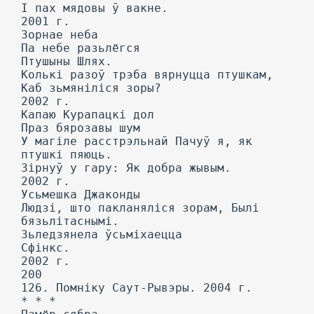
I пах мядовы ў вакне.
2001 г.
Зорнае неба
Па небе разьлёгся
Птушыны Шлях.
Колькі разоў трэба вярнуцца птушкам,
Каб зьмяніліся зоры?
2002 г.
Капаю Курапацкі дол
Праз бярозавы шум
У магіле расстрэльнай Пачуў я, як
птушкі пяюць.
Зірнуў у гару: Як добра жывым.
2002 г.
Усьмешка Джаконды
Людзі, што пакланяліся зорам, Былі
бязьлітаснымі.
Зьледзянела ўсьміхаецца
Сфінкс.
2002 г.
200
126. Помніку Саут-Рывэры. 2004 г.
* * *