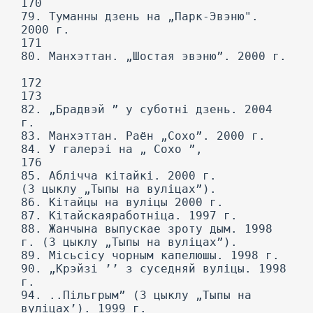
170
79. Туманны дзень на „Парк-Эвэню".
2000 г.
171
80. Манхэттан. „Шостая эвэню”. 2000 г.
172
173
82. „Брадвэй ” у суботні дзень. 2004
г.
83. Манхэттан. Раён „Сохо”. 2000 г.
84. У галерэі на „ Сохо ”,
176
85. Аблічча кітайкі. 2000 г.
(3 цыклу „Тыпы на вуліцах”).
86. Кітайцы на вуліцы 2000 г.
87. Кітайскаяработніца. 1997 г.
88. Жанчына выпускае зроту дым. 1998
г. (3 цыклу „Тыпы на вуліцах”).
89. Місьсісу чорным капелюшы. 1998 г.
90. „Крэйзі ’’ з суседняй вуліцы. 1998
г.
94. ..Пільгрым” (3 цыклу „Тыпы на
вуліцах’). 1999 г.