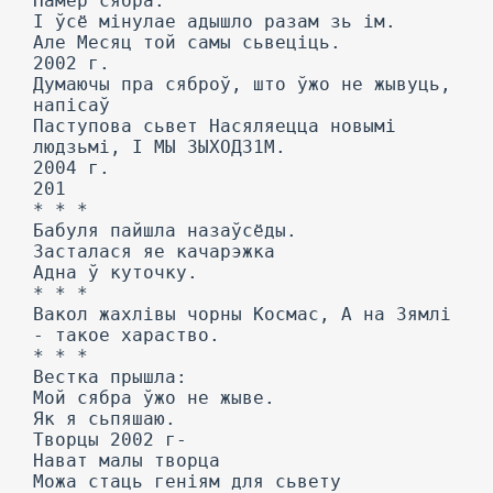
Памёр сябра.
I ўсё мінулае адышло разам зь ім.
Але Месяц той самы сьвеціць.
2002 г.
Думаючы пра сяброў, што ўжо не жывуць,
напісаў
Паступова сьвет Насяляецца новымі
людзьмі, I МЫ ЗЫХОД31М.
2004 г.
201
* * *
Бабуля пайшла назаўсёды.
Засталася яе качарэжка
Адна ў куточку.
* * *
Вакол жахлівы чорны Космас, А на Зямлі
- такое хараство.
* * *
Вестка прышла:
Мой сябра ўжо не жыве.
Як я сьпяшаю.
Творцы 2002 г-
Нават малы творца
Можа стаць геніям для сьвету