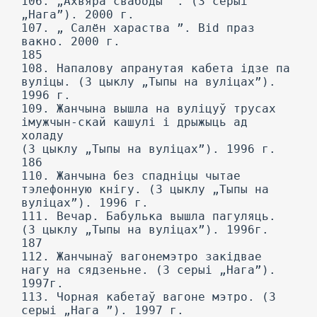
106. „Ахвяра свабоды ”. (3 серыі
„Нага”). 2000 г.
107. „ Салён хараства ”. Bid праз
вакно. 2000 г.
185
108. Напалову апранутая кабета ідзе па
вуліцы. (3 цыклу „Тыпы на вуліцах”).
1996 г.
109. Жанчына вышла на вуліцуў трусах
імужчын-скай кашулі і дрыжыць ад
холаду
(3 цыклу „Тыпы на вуліцах”). 1996 г.
186
110. Жанчына без спадніцы чытае
тэлефонную кнігу. (3 цыклу „Тыпы на
вуліцах”). 1996 г.
111. Вечар. Бабулька вышла пагуляць.
(3 цыклу „Тыпы на вуліцах”). 1996г.
187
112. Жанчынаў вагонемэтро закідвае
нагу на сядзеньне. (3 серыі „Нага”).
1997г.
113. Чорная кабетаў вагоне мэтро. (3
серыі „Нага ”). 1997 г.