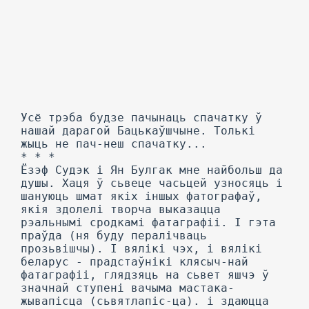
Усё трэба будзе пачынаць спачатку ў
нашай дарагой Бацькаўшчыне. Толькі
жыць не пач-неш спачатку...
* * *
Ёзэф Судэк і Ян Булгак мне найбольш да
душы. Хаця ў сьвеце часьцей узносяць і
шануюць шмат якіх іншых фатографаў,
якія здолелі творча выказацца
рэальнымі сродкамі фатаграфіі. I гэта
праўда (ня буду пералічваць
прозьвішчы). I вялікі чэх, і вялікі
беларус - прадстаўнікі клясыч-най
фатаграфіі, глядзяць на сьвет яшчэ ў
значнай ступені вачыма мастака-
жывапісца (сьвятлапіс-ца). і здаюцца