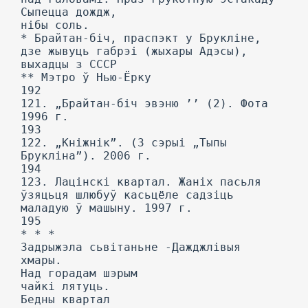
Сыпецца дождж,
нібы соль.
* Брайтан-біч, праспэкт у Брукліне,
дзе жывуць габрэі (жыхары Адэсы),
выхадцы з СССР
** Мэтро ў Нью-Ёрку
192
121. „Брайтан-біч эвэню ’’ (2). Фота
1996 г.
193
122. „Кніжнік”. (3 сэрыі „Тыпы
Брукліна”). 2006 г.
194
123. Лацінскі квартал. Жаніх пасьля
ўзяцьця шлюбуў касьцёле садзіць
маладую ў машыну. 1997 г.
195
* * *
Задрыжэла сьвітаньне -Дажджлівыя
хмары.
Над горадам шэрым
чайкі лятуць.
Бедны квартал