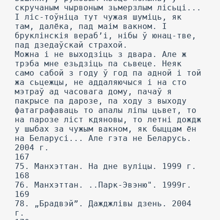
скручаным чырвоным зьмерзлым лісьці...
I ліс-тоўніца тут чужая шуміць, як
там, далёка, пад маім вакном. I
бруклінскія вераб’і, нібы ў юнац-тве,
пад дзедаўскай страхой.
Можна і не выходзіць з двара. Але ж
трэба мне езьдзіць па сьвеце. Неяк
само сабой з году ў год па адной і той
жа сьцежцы, не аддаляючыся і на сто
мэтраў ад часовага дому, пачаў я
пакрысе па дарозе, па ходу з выходу
фатаграфаваць то апалы ліпы цьвет, то
на парозе ліст кдяновы, то летні дождж
у шыбах за чужым вакном, як быццам ён
на Беларусі... Але гэта не Беларусь.
2004 г.
167
75. Манхэттан. На дне вуліцы. 1999 г.
168
76. Манхэттан. ..Парк-Эвэню". 1999г.
169
78. „Брадвэй”. Дажджлівы дзень. 2004
г.