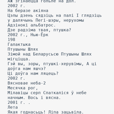
Аж згінаецца гольле на дол.
2002 г.
На беразе акіяна
Цэлы дзень сядзіць на палі I глядзіць
у далячынь Пегі-шэры, нерухомы
Адзінокі альбатрос.
Дзе радзіма твая, птушка?
2002 г., Нью-Ёрк
198
Галактыка
Птушыны Шлях
Зімой над Беларусьсю Птушыны Шлях
мігціцца.
Гэй вы, зоры, птушкі-херувімы, А ці
доўга нам яшчэ?
Ці доўга нам ляцець?
2002 г.
Вясновае неба-2
Месячка рог,
Мілавіцы серп Спаткаліся ў небе
начным. Вось і вясна.
2001 г. .
Лета
Якая годнасьць! Ліпа зацьвіла.