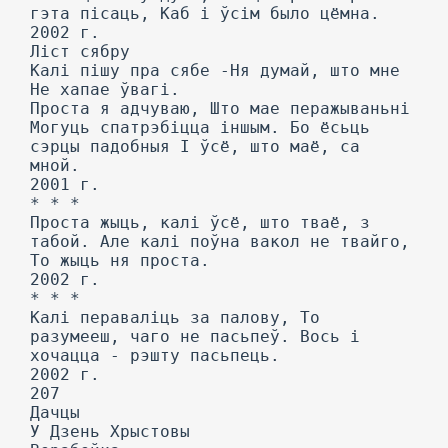
гэта пісаць, Каб і ўсім было цёмна.
2002 г.
Ліст сябру
Калі пішу пра сябе -Ня думай, што мне
He хапае ўвагі.
Проста я адчуваю, Што мае перажываньні
Могуць спатрэбіцца іншым. Бо ёсьць
сэрцы падобныя I ўсё, што маё, са
мной.
2001 г.
* * *
Проста жыць, калі ўсё, што тваё, з
табой. Але калі поўна вакол не твайго,
To жыць ня проста.
2002 г.
* * *
Калі пераваліць за палову, To
разумееш, чаго не пасьпеў. Вось і
хочацца - рэшту пасьпець.
2002 г.
207
Дачцы
У Дзень Хрыстовы