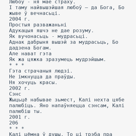
Любоў - ня мае страху.
I таму найвышэйшая любоў — да Бога, Бо
жыве ў вечнасьці.
2004 г.
Простыя разважаньні
Адукацыя яшчэ не дае розуму.
Як вучонасьць - мудрасьці.
Аднак дабрыня вышэй за мудрасьць, Бо
дадзена Богам.
Але нават гэта
Як жа цяжка зразумець мудрэйшым.
* * *
Гэта страчаныя людзі.
He імкнуцца да праўды.
Ня хочуць красы.
2002 г.
Сэнс
Жыцьцё набывае зьмест, Калі нехта цябе
палюбіць. Яно напаўняецца сэнсам, Калі
палюбіш ты.
2001 г.
206
* * *
Калі цёмна ў душы, To ці трэба пра