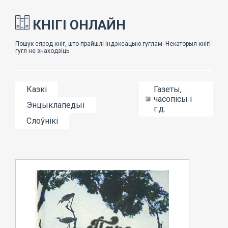
КНІГІ ОНЛАЙН
Казкі
Газеты,
часопісы і
Энцыклапедыі
г.д.
Слоўнікі