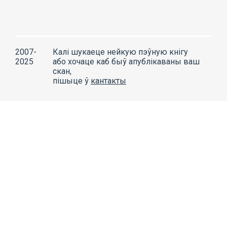
2007-
Калі шукаеце нейкую пэўную кнігу
2025
або хочаце каб быў апублікаваны ваш
скан,
пішыце ў
кантакты