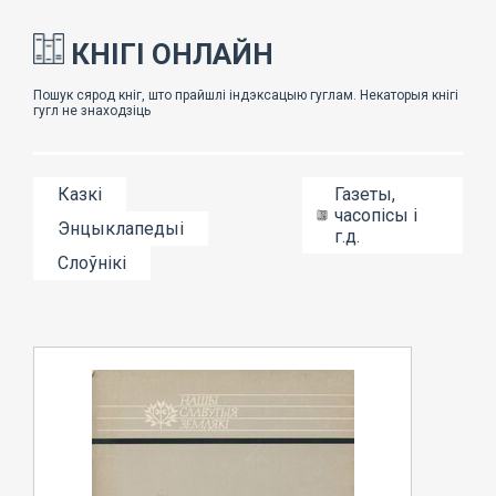
КНІГІ ОНЛАЙН
Казкі
Газеты,
часопісы і
Энцыклапедыі
г.д.
Слоўнікі