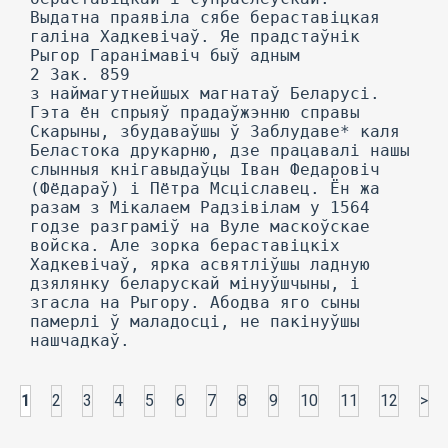
1
2
3
4
5
6
7
8
9
10
11
12
>