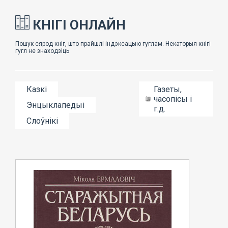
КНІГІ ОНЛАЙН
Казкі
Газеты,
часопісы і
Энцыклапедыі
г.д.
Слоўнікі