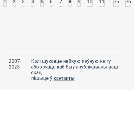
1
2
3
4
5
6
7
8
9
10
11
75
76
2007-
Калі шукаеце нейкую пэўную кнігу
2025
або хочаце каб быў апублікаваны ваш
скан,
пішыце ў
кантакты