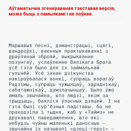
Аўтаматычна згенераваная тэкставая версія,
можа быць з памылкамі і не поўная.
Маршавыя песні, дэманстрацыі, сцягі,
вандроўкі, ваенныя практыкаванні з
драўлянай зброяй, выкрыкванне
лозунгаў, услаўленне Вялікага Брата
усё гэта было для іх займальнай
гульнёй. Усё іхнае дзікунства
накіроўвалася вонкі, супраць ворагаў
Радзімы, супраць чужынцаў, здраднікаў,
сабатажнікаў, думзлачынцаў. Было ўжо
амаль звычайна, што людзі, якім за
трыццаць, баяліся ўласных дзяцей. I на
гэта былі сур’ёзныя падставы. бо не
праходзіла і тыдня, каб у «Таймз» не
друкавалі паведамлення, што які-
небудзь чуйны маленькі даносчык —
звычайна іх называлі «дзеці-героі» —