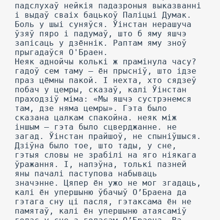
падслухаў нейкія падазроныя выказванні
і выдаў сваіх бацькоў Паліцыі Думак.
Боль у шыі суняўся. Ўінстан нерашуча
ўзяў пяро і падумаў, што б яму яшчэ
запісаць у дзённік. Раптам яму зноў
прыгадаўся О'Браен.
Неяк аднойчы колькі ж прамінула часу?
гадоў сем таму — ён прысніў, што ідзе
праз цёмны пакой. I нехта, хто сядзеў
побач у цемры, сказаў, калі Ўінстан
праходзіў міма: «Мы яшчэ сустрэнемся
там, дзе няма цемры». Гэта было
сказана цалкам спакойна. неяк між
іншым — гэта было сцверджанне. не
загад. Ўінстан прайшоў, не спыніўшыся.
Дзіўна было тое, што тады, у сне,
гэтыя словы не зрабілі на яго ніякага
ўражання. I, напэўна, толькі пазней
яны пачалі паступова набываць
значэнне. Цяпер ён ужо не мог згадаць,
калі ён упершыню ўбачыў О’Браена да
гэтага сну ці пасля, гэтаксама ён не
памятаў, калі ён упершыню атаясаміў