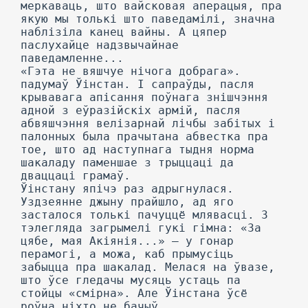
меркаваць, што вайсковая аперацыя, пра
якую мы толькі што паведамілі, значна
наблізіла канец вайны. А цяпер
паслухайце надзвычайнае
паведамленне...
«Гэта не вяшчуе нічога добрага».
падумаў Ўінстан. I сапраўды, пасля
крывавага апісання поўнага знішчэння
адной з еўразійскіх армій, пасля
абвяшчэння велізарнай лічбы забітых і
палонных была прачытана абвестка пра
тое, што ад наступнага тыдня норма
шакаладу паменшае з трыццаці да
дваццаці грамаў.
Ўінстану япічэ раз адрыгнулася.
Уздзеянне джыну прайшло, ад яго
засталося толькі пачуццё млявасці. 3
тэлегляда загрымелі гукі гімна: «За
цябе, мая Акіянія...» — у гонар
перамогі, а можа, каб прымусіць
забыцца пра шакалад. Мелася на ўвазе,
што ўсе гледачы мусяць устаць па
стойцы «смірна». Але Ўінстана ўсё
роўна ніхто не бачыў.