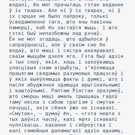
ведалі, ён мог прачытаць гэтае веданне
ў іх тварах. Але ні ў іх тварах, ні ў
іх сэрцах не было папроку, толькі
ўсведамленне таго, што яны павінны
памерці, каб ён застаўся жыць. і што
гэткі быў непазбежны лад рэчаў.
Ён не мог згадаць. што адбылося ў
сапраўднасці, але ў сваім сне ён
ведаў, што маці і сястра ахвяравалі
сваім жыццём дзеля яго. Гэта быў адзін
з тых сноў, якія. хоць і захоўваюць
уласцівыя снам атрыбуты, з’яўляюцца
працягам свядомых разумовых працэсаў і
ў якіх выяўляюцца факты і думкі, што і
пасля абуджэння здаюцца арыгінальнымі
і каштоўнымі. Раптам Ўінстан зразумеў,
што смерць маці амаль трыццаць гадоў
таму несла з сабою трагізм і смутак —
пачуцці, якія сёння ўжо не існавалі.
«Смутак», — думаў ён, — «гэта нешта з
тых даўніх часоў, калі яшчэ існавалі
чуллівасць. каханне і сяброўства і
калі сямейныя дапамагалі адзін аднаму,