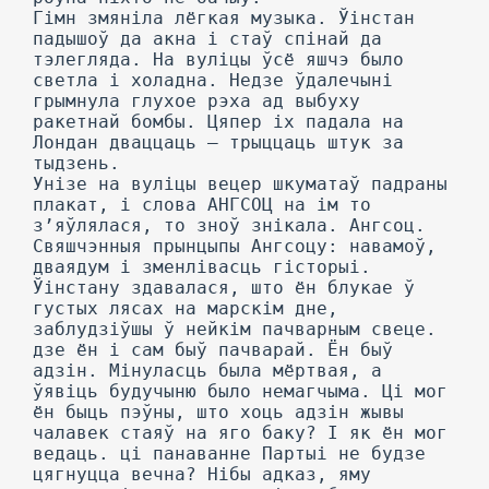
Гімн змяніла лёгкая музыка. Ўінстан
падышоў да акна і стаў спінай да
тэлегляда. На вуліцы ўсё яшчэ было
светла і холадна. Недзе ўдалечыні
грымнула глухое рэха ад выбуху
ракетнай бомбы. Цяпер іх падала на
Лондан дваццаць — трыццаць штук за
тыдзень.
Унізе на вуліцы вецер шкуматаў падраны
плакат, і слова АНГСОЦ на ім то
з’яўлялася, то зноў знікала. Ангсоц.
Свяшчэнныя прынцыпы Ангсоцу: навамоў,
дваядум і зменлівасць гісторыі.
Ўінстану здавалася, што ён блукае ў
густых лясах на марскім дне,
заблудзіўшы ў нейкім пачварным свеце.
дзе ён і сам быў пачварай. Ён быў
адзін. Мінуласць была мёртвая, а
ўявіць будучыню было немагчыма. Ці мог
ён быць пэўны, што хоць адзін жывы
чалавек стаяў на яго баку? I як ён мог
ведаць. ці панаванне Партыі не будзе
цягнуцца вечна? Нібы адказ, яму