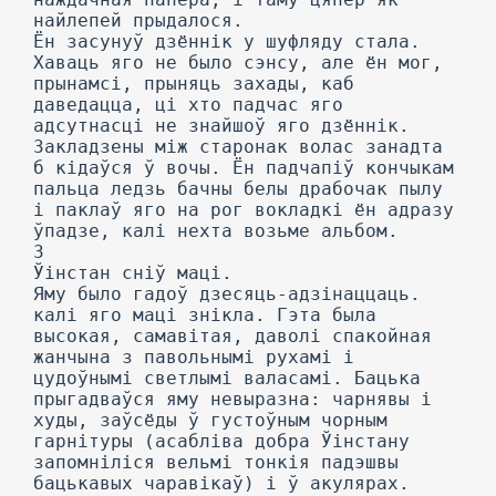
найлепей прыдалося.
Ён засунуў дзённік у шуфляду стала.
Хаваць яго не было сэнсу, але ён мог,
прынамсі, прыняць захады, каб
даведацца, ці хто падчас яго
адсутнасці не знайшоў яго дзённік.
Закладзены між старонак волас занадта
б кідаўся ў вочы. Ён падчапіў кончыкам
пальца ледзь бачны белы драбочак пылу
і паклаў яго на рог вокладкі ён адразу
ўпадзе, калі нехта возьме альбом.
3
Ўінстан сніў маці.
Яму было гадоў дзесяць-адзінаццаць.
калі яго маці знікла. Гэта была
высокая, самавітая, даволі спакойная
жанчына з павольнымі рухамі і
цудоўнымі светлымі валасамі. Бацька
прыгадваўся яму невыразна: чарнявы і
худы, заўсёды ў густоўным чорным
гарнітуры (асабліва добра Ўінстану
запомніліся вельмі тонкія падэшвы
бацькавых чаравікаў) і ў акулярах.