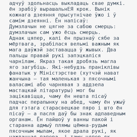
адчуў здольнасць выкладаць свае думкі.
ён зрабіў вырашальнЕЯ крок. Вынік
кожнага дзеяння прысутнічае ўжо і ў
самім дзеянні. Ён напісаў:
Думзлачын не цягне за сабою смерць:
думзлачын сам ужо ёсць смерць.
Аднак цяпер, калі ён прызнаў сябе за
мёртвага, зрабілася вельмі важным як
мага даўжэй заставацца ў жывых. Два
пальцы правай рукі запэцкаліся
чарнілам. Якраз такая дробязь магла
яго загубіць. Які-небудзь праніклівы
фанатык у Міністэрстве (хутчэй нават
жанчына — тая маленькая з пясочнымі
валасамі або чарнявая з аддзела
мастацкай літаратуры) мог бы
зацікавіцца, чаму ён нешта пісаў
падчас перапынку на абед, чаму ён ужыў
для гэтага старасвецкае пяро і што ён
пісаў — а пасля даў бы знак адпаведным
органам. Ён пайшоў у ванны пакой і
старанна адмыў плямы цёмна-рудым
пясочным мылам, якое драла рукі, як
наждачная папера, і таму цяпер як