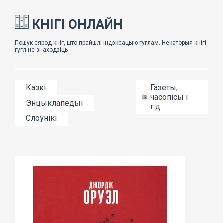
КНІГІ ОНЛАЙН
Казкі
Газеты,
часопісы і
Энцыклапедыі
г.д.
Слоўнікі