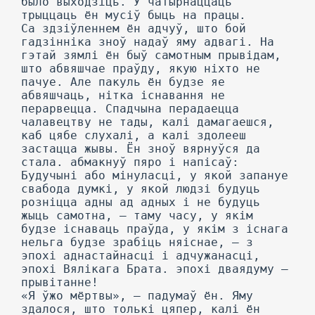
было выходзіць. У чатырнаццаць
трыццаць ён мусіў быць на працы.
Са здзіўленнем ён адчуў, што бой
гадзінніка зноў надаў яму адвагі. На
гэтай зямлі ён быў самотным прывідам,
што абвяшчае праўду, якую ніхто не
пачуе. Але пакуль ён будзе яе
абвяшчаць, нітка існавання не
перарвецца. Спадчына перадаецца
чалавецтву не тады, калі дамагаешся,
каб цябе слухалі, а калі здолееш
застацца жывы. Ён зноў вярнуўся да
стала. абмакнуў пяро і напісаў:
Будучыні або мінуласці, у якой запануе
свабода думкі, у якой людзі будуць
розніцца адны ад адных і не будуць
жыць самотна, — таму часу, у якім
будзе існаваць праўда, у якім з існага
нельга будзе зрабіць няіснае, — з
эпохі аднастайнасці і адчужанасці,
эпохі Вялікага Брата. эпохі дваядуму —
прывітанне!
«Я ўжо мёртвы», — падумаў ён. Яму
здалося, што толькі цяпер, калі ён