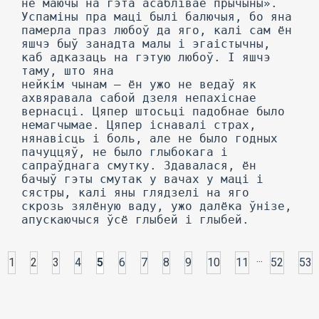
не маючы на гэта асаблівае прычыны».
Успаміны пра маці былі балючыя, бо яна
памерла праз любоў да яго, калі сам ён
яшчэ быў занадта малы і эгаістычны,
каб адказаць на гэтую любоў. I яшчэ
таму, што яна
нейкім чынам — ён ужо не ведаў як
ахвяравала сабой дзеля непахіснае
вернасці. Цяпер штосьці падобнае было
немагчымае. Цяпер існавалі страх,
нянавісць і боль, але не было годных
пачуццяў, не было глыбокага і
сапраўднага смутку. Здавалася, ён
бачыў гэты смутак у вачах у маці і
сястры, калі яны глядзелі на яго
скрозь зялёную ваду, ужо далёка ўнізе,
апускаючыся ўсё глыбей і глыбей.
...
1
2
3
4
5
6
7
8
9
10
11
52
53