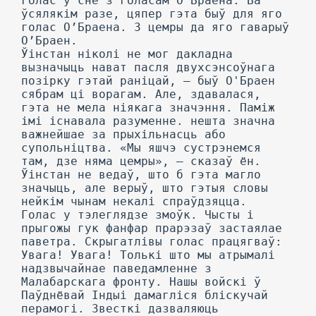
голас у сне з голасам О’Браена. Ва
ўсялякім разе, цяпер гэта быў для яго
голас О’Браена. 3 цемры да яго гаварыў
О’Браен.
Ўінстан ніколі не мог дакладна
вызначыць нават пасля двухсэнсоўнага
позірку гэтай раніцай, — быў О'Браен
сябрам ці ворагам. Але, здавалася,
гэта не мела ніякага значэння. Паміж
імі існавала разуменне. нешта значна
важнейшае за прыхільнасць або
супольніцтва. «Мы яшчэ сустрэнемся
там, дзе няма цемры», — сказаў ён.
Ўінстан не ведаў, што б гэта магло
значыць, але верыў, што гэтыя словы
нейкім чынам некалі спраўдзяцца.
Голас у тэлеглядзе змоўк. Чысты і
прыгожы гук фанфар прарэзаў застаялае
паветра. Скрыгатлівы голас працягваў:
Увага! Увага! Толькі што мы атрымалі
надзвычайнае паведамленне з
Малабарскага фронту. Нашы войскі ў
Паўднёвай Індыі дамагліся бліскучай
перамогі. Звесткі дазваляюць