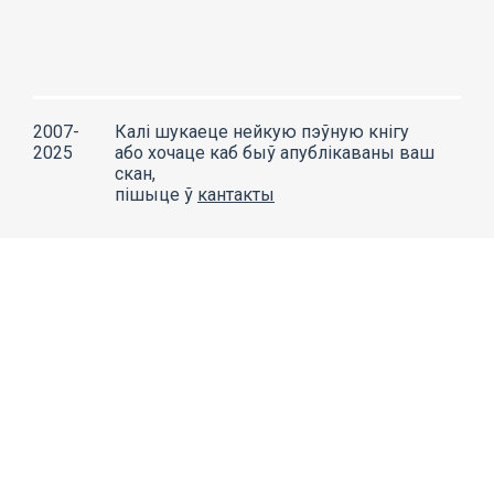
2007-
Калі шукаеце нейкую пэўную кнігу
2025
або хочаце каб быў апублікаваны ваш
скан,
пішыце ў
кантакты