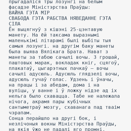
прыгадаліся тры лозунгі на белым
фасадзе Міністэрства Праўды:
ВАЙНА ГЭТА МІР
СВАБОДА ГЭТА РАБСТВА НЯВЕДАННЕ ГЭТА
СІЛА
Ён выцягнуў з кішэні 25-цэнтавую
манету. На ёй таксама выразнымі
маленькімі літарамі былі выбіты тыя
самыя лозунгі. на другім баку манеты
была выява Вялікага Брата. Нават з
манеты за табою сачылі вочы. 3 грошай,
паштовых марак, вокладак кніг, сцягоў,
плакатаў, цыгарэтных пачкаў — вочы
сачылі адусюль. Адусюль глядзелі вочы,
адусюль гучаў голас. Удзень і ўначы,
на працы і за абедам, дома і на
вуліцы, у ванне і ў ложку нідзе ад іх
нельга было схавацца. Табе не належала
нічога, акрамя пары кубічных
сантыметраў мозгу, схаванага пад тваім
чэрапам.
Сонца перайшло на другі бок, і
незлічоныя вокны Міністэрства Праўды,
на якія ўжо не падалі яго промні,