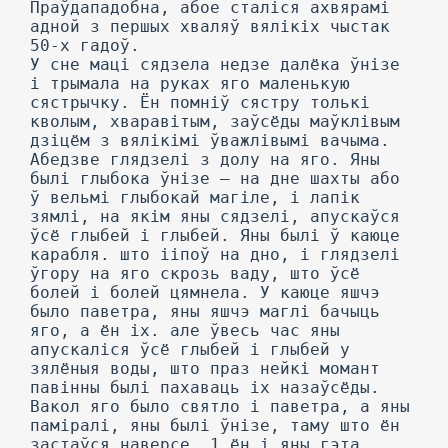
Праўдападобна, абое сталіся ахвярамі
адной з першых хваляў вялікіх чыстак
50-х гадоў.
У сне маці сядзела недзе далёка ўнізе
і трымала на руках яго маленькую
сястрычку. Ён помніў сястру толькі
кволым, хваравітым, заўсёды маўклівым
дзіцём з вялікімі ўважлівымі вачыма.
Абедзве глядзелі з долу на яго. Яны
былі глыбока ўнізе — на дне шахты або
ў вельмі глыбокай магіле, і лапік
зямлі, на якім яны сядзелі, апускаўся
ўсё глыбей і глыбей. Яны былі ў каюце
карабля. што ііпоў на дно, і глядзелі
ўгору на яго скрозь ваду, што ўсё
болей і болей цямнела. У каюце яшчэ
было паветра, яны яшчэ маглі бачыць
яго, а ён іх. але ўвесь час яны
апускаліся ўсё глыбей і глыбей у
зялёныя воды, што праз нейкі момант
павінны былі пахаваць іх назаўсёды.
Вакол яго было святло і паветра, а яны
паміралі, яны былі ўнізе, таму што ён
застаўся наверсе. 1 ён і яны гэта