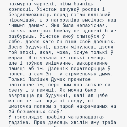
пахмурна чарнелі, нібы байніцы
крэпасці. Ўінстан адчуваў роспач і
бездапаможнасць перад гэтай вялізнай
пірамідай. што пагрозліва высілася над
іншымі дамамі. Яна была непахісная,
тысячы ракетных бомбаў не здолелі б яе
разбурыць. Ўінстан зноў спытаўся ў
сябе. дзеля каго ён піша свой дзённік.
Дзеля будучыні, дзеля мінуласці дзеля
той эпохі, якая, можа, існуе толькі ў
марах. Яго чакала не толькі смерць.
але і поўнае знішчэнне. выкараненне
памяці аб ім. Дзённік ператворыцца ў
попел, а сам ён — у струменьчык дыму.
Толькі Паліцыя Думак прачытае
напісанае ім, перш чым яно знікне са
свету і з памяці. Як можна было
звяртацца да будучыні, калі ад цябе
магло не застацца ні следу, ні
шматочка паперы з парай накрэмзаных на
ёй безыменных слоў?
У тэлеглядзе прабіла чатырнаццатая
гадзіна. Праз дзесяць хвілін яму трэба