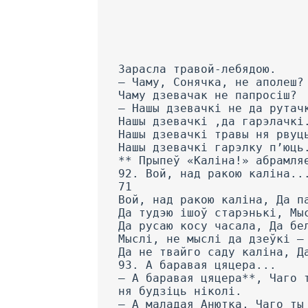
Зарасла травой-лебядою.
— Чаму, Сонячка, не аполеш?
Чаму дзевачак не папросіш?
— Нашы дзевачкі не да рутач
Нашы дзевачкі ,да гарэлачкі
Нашы дзевачкі травы ня рвуц
Нашы дзевачкі гарэлку п’юць
** Прыпеў «Каліна!» абрамля
92. Вой, над ракою каліна..
71
Вой, над ракою каліна, Да п
Да тудэю ішоў старэнькі, Мы
Да русаю косу часала, Да бе
Мыслі, не мыслі да дзеўкі —
Да не твайго саду каліна, Д
93. А баравая цяцера...
— А баравая цяцера**, Чаго 
ня будзіць ніколі.
— А маладая Анютка, Чаго ты