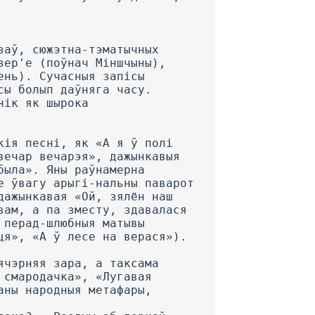
заў, сюжэтна-тэматычных
зер'е (поўнач Міншчыны),
ень). Сучасныя запісы
сы болып даўняга часу.
нік як шырока
кія песні, як «А я ў полі
вечар вечарэя», дажынкавыя
была». Яны раўнамерна
е ўвагу арыгі-нальны паварот
дажынкавая «Ой, зялён наш
вам, а па зместу, здавалася
 перад-шлюбныя матывы
ця», «А ў лесе на верася»).
ячэрняя зара, а таксама
 смародачка», «Лугавая
аны народныя метафары,