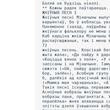
Боляй ня будзіць ніколі.
** Кожны радок паўтараецца.
ЖНІЎНЫЯ ПЕСН I
Жніўныя песні Міншчыны вылу
варыянтаў, бо ў вобласць ув
Панямонне (захад, паўднёвы 
жніўнага фальклору не менш 
Каб карціна жніва Міншчыны 
распаўсюджаныя, так і менш 
72
жніўных песень. Класікай бе
жыта жала», «Да пайду я дар
«Коціцца вянок з поля», «У 
запісаны і на Міншчыне. Там
сюжэта («Ой, пайду дарогаю»
бор, зялён»), Асобную групу
б, далёкія ад класічнай жні
(«Мамка мая чарэшанька», «А
Такія песні існуюць пераваж
Асноўныя вобразы жніўных пе
вобразы пана, прыганятага. 
перапёлка» жняя апяваецца с
эпітэты дзеля ўзвышэння воб