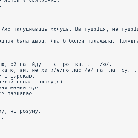
ь...
 Ужо палуднаваць хочуць. Вы гудзіця, не гудзі
одная была жыва. Яна б болей налажыла, Палудн
 ю, ой,па_ йду і шы_ ро_ ка. . . /ю/.
_ка_ю, эй, не_ха_й/е/го_лас /э/ га_ ла_ су. .
у і шырокаю.
нехай голас галасу(е).
мая мамка чуе.
се пазнавае:
му, ні розуму.
..