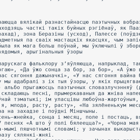
чаюцца вялікай разнастайнасцю паэтычных вобра
аходзяць часткі такіх буйных рэгіёнаў, як Паа
захад), зона Беразіны (усход), Палессе (поўдз
адметныя па сваіх мастацкіх якасцях, чым запі
была як мага больш поўнай, мы ўключылі ў збор
вядомыя, арыгінальныя ўзоры
ларускага фальклору з’яўляюцца, напрыклад, та
огаю», «Да ўжо сонца за бор, за бор», «А ўжо 
нас сягоння дажыначкі», «У нас сягоння вайна 
у мы адабралі з іх тыя ўзоры, у якіх прыцягва
) альбо прыгажосць паэтычных словазлучэнняў (
 складаюць песні, прымеркаваныя да жніва напе
ўнай тэматыкі; ім уласцівы любоўна-жартоўныя,
 я, млода, расту, расту», «На зялёненькум мес
на на захадзе і поўдні Міншчыны.
сень—жнейка, сонца і месяц, поле і постаць, в
У песнях «А што ў полі бялеецца?», «Чорна мая
а-мымі пяшчотнымі словамі; у зачынах выкарыст
разу сялянкі-жняі.