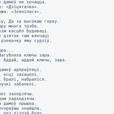
е дамоў не хочацца.
а: «Дзіцятачка».
ажа: «Злянілася».
ку, Да за высокаю горку.
ару многа трэба.
зім касцёл будаваці.
е дзяток там вянчаці
 дзевачку яму судзіў.
ара...
Пагубляла ключы зара.
— Аддай, аддай ключы, зара.
дамоў адпраўляці.
і есці захацелі.
і бралі, набраліся.
ручкі забалелі.
лес заходзячы.
дом падходзячы.
а дамоў прышла.
ячэраўшы знайшла.
і раз хітрэй буду.