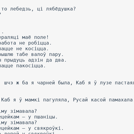
 то лебедзь, ці лябёдушка?
?
..
ераляці маё поле!
работа не робіцца.
жацце не косіцца.
рышлю табе валоў пару.
ы прыдуць адзін да два.
жацце пакосіцца.
, шчэ ж ба я чарней была, Каб я ў лузе пастая
 Каб я ў мамкі пагуляла, Русай касой памахала
іму зімавала?
ецейкам — у пшаніцы.
іму зімавала?
ецейкам — у свякроўкі.
э лепей у свякроўкі.