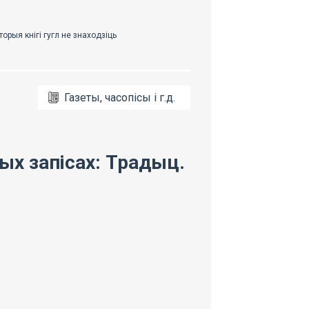
Газеты, часопісы і г.д.
ых запісах: Традыц.