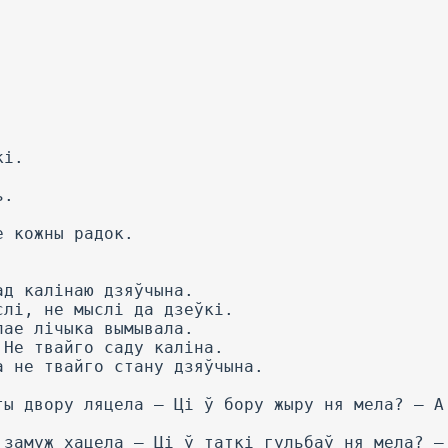
кі.
.
ь.
.
е кожны радок.
.
ад калінаю дзяўчына.
слі, не мыслі да дзеўкі.
лае лічыка вымывала.
 He твайго саду каліна.
а не твайго стану дзяўчына.
ты двору ляцела — Ці ў бору жыру ня мела? — А
 замуж хацела — Ці ў таткі гульбаў ня мела? —