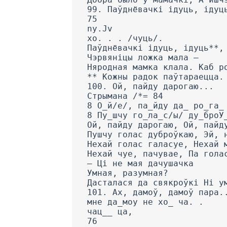
99. Паўднёвачкі ідуць, ідуц
75
ny.Jv
хо. . . /чуць/.
Паўднёвачкі ідуць, ідуць**,
Чэрвяніцы ложка мала —
Няродная мамка клала. Каб р
** Кожны радок паўтараецца.
100. Ой, пайду дарогаю...
Стрымана /*= 84
8 О_й/е/, па_йду да_ ро_га_
8 Пу_шчу го_ла_с/ы/ ду_броУ
Ой, пайду дарогаю, Ой, пайд
Пушчу голас дуброўкаю, Эй, 
Нехай голас галасуе, Нехай 
Нехай чуе, пачувае, Па гола
— Ці не мая дачушачка
Умная, разумная?
Дасталася да свякроўкі Hi у
101. Ах, дамоў, дамоў пара.
мне да_моу не хо_ ча. .
чац__ ца,
76