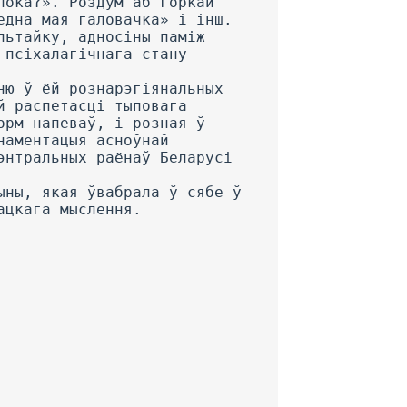
лока?». Роздум аб горкай
една мая галовачка» і інш.
льтайку, адносіны паміж
 псіхалагічнага стану
ню ў ёй рознарэгіянальных
й распетасці тыповага
орм напеваў, і розная ў
наментацыя асноўнай
энтральных раёнаў Беларусі
ыны, якая ўвабрала ў сябе ў
ацкага мыслення.