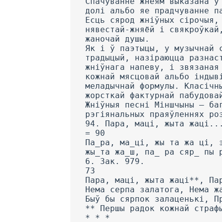
Спачуванне жнеям выказана ў
долі альбо яе прадчуванне п
Есць сярод жніўных сірочыя,
нявестай-жняёй і свякроўкай
жаночай душы.
Як і ў паэтыцы, у музычнай 
традыцый, назіраюцца разнас
жніўнага напеву, і звязаная
кожнай мясцовай альбо індыв
меладычнай формулы. Класічн
жорсткай фактурнай пабудова
Жніўныя песні Міншчыны — ба
рэгіянальных праяўленнях ро
94. Пара, маці, жыта жаці..
= 90
Па_ра, ма_ці, жы та жа ці, 
жы_та жа_ш, па_ ра сяр_ пы 
6. Зак. 979.
73
Пара, маці, жыта жаці**, Па
Нема серпа залатога, Нема ж
Быў бы сярпок залаценькі, П
** Першы радок кожнай страф
* * *