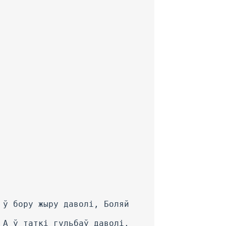
 ў бору жыру даволі, Боляй
 А ў таткі гульбаў даволі,