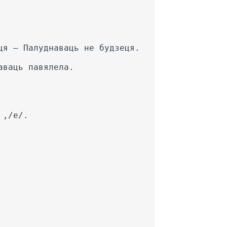
ця — Палуднаваць не будзеця.
аваць павялела.
 ,/е/.