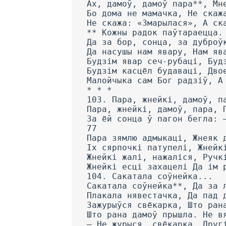
Ах, дамоў, дамоў пара**, Мн
Бо дома не мамачка, He скаж
He скажа: «Змарылася», А ск
** Кожны радок паўтараецца.
Да за бор, сонца, за дуброў
Да насушы нам явару, Нам яв
Будзім явар сеч-рубаці, Буд
Будзім касцёл будаваці, Дво
Малойчыка сам Бог радзіў, А
* * *
103. Пара, жнейкі, дамоў, п
Пара, жнейкі, дамоў, пара, 
За ёй сонца ў пагон бегла: 
77
Пара зямлю адмыкаці, Жнеяк 
Іх сярпочкі патупелі, Жнейк
Жнейкі жалі, нажаліся, Ручк
Жнейкі есці захацелі Да ім 
104. Сакатала соўнейка...
Сакатала соўнейка**, Да за 
Плакала нявестачка, Да пад 
Зажурыўся свёкарка, Што ран
Што рана дамоў прышла. He в
— He журыся, свёкарка, Друг