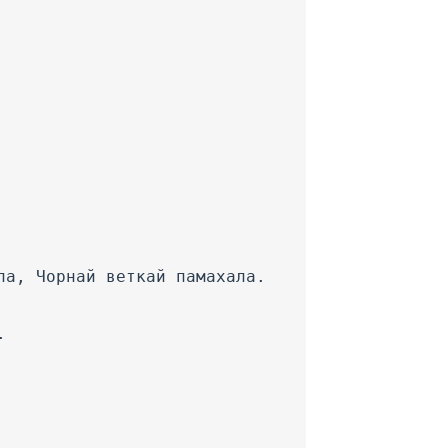
ла, Чорнай веткай памахала.
.