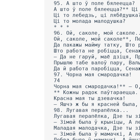
95. А што ў поле бялеецца?
А што ў поле бялеецца?** Ці
Ці то лебедзь, ці лябёдушка
Ці то молада малодушка?
* * *
96. Ой, саколе, мой саколе.
Ой, саколе, мой саколе**, П
Да пакажы майму татку, Што 
Што работа не робіцца, Сена
— Да не гаруй, маё дзіця, П
Прышлю табе валоў пару, Вал
Да й работа паробіцца, Сена
97. Чорна мая смародачка!
74
Чорна мая смародачка!** — О
** Кожны радок паўтараецца.
Красна мая ты дзевачка!
— Яшчэ ж бы я красней была,
98. Лугавая перапёлка...
Лугавая перапёлка, Дзе ты з
— Зімой была ў крыніцы, А л
Маладая малодачка, Дзе ты з
— Зімой была ў мамачкі, А л
Добра было ў мамачкі, А йшч