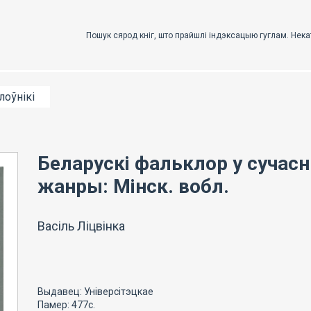
лоўнікі
Беларускі фальклор у сучасн
жанры: Мінск. вобл.
Васіль Ліцвінка
Выдавец: Універсітэцкае
Памер: 477с.