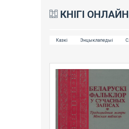
КНІГІ ОНЛАЙН
Казкі
Энцыклапедыі
С