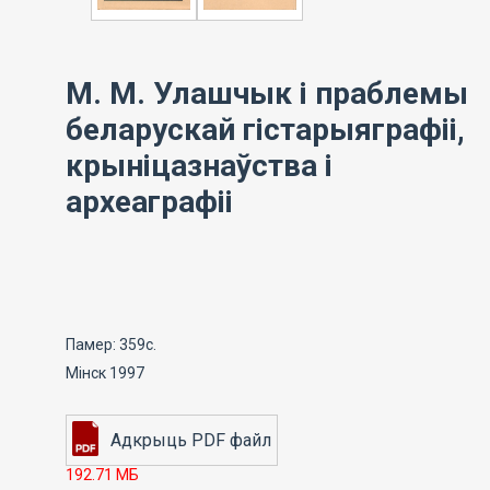
М. М. Улашчык і праблемы
беларускай гістарыяграфіі,
крыніцазнаўства і
археаграфіі
Памер: 359с.
Мінск 1997
192.71 МБ