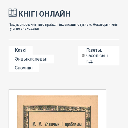
КНІГІ ОНЛАЙН
Казкі
Газеты,
часопісы і
Энцыклапедыі
г.д.
Слоўнікі