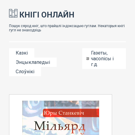
КНІГІ ОНЛАЙН
Казкі
Газеты,
часопісы і
Энцыклапедыі
г.д.
Слоўнікі