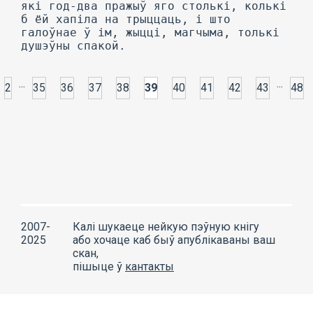
...
...
2
35
36
37
38
39
40
41
42
43
48
2007-
Калі шукаеце нейкую пэўную кнігу
2025
або хочаце каб быў апублікаваны ваш
скан,
пішыце ў
кантакты