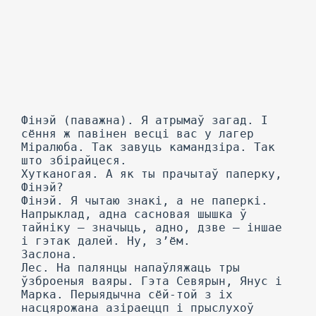
Фінэй (паважна). Я атрымаў загад. I
сёння ж павінен весці вас у лагер
Міралюба. Так завуць камандзіра. Так
што збірайцеся.
Хутканогая. А як ты прачытаў паперку,
Фінэй?
Фінэй. Я чытаю знакі, а не паперкі.
Напрыклад, адна сасновая шышка ў
тайніку — значыць, адно, дзве — іншае
і гэтак далей. Ну, з’ём.
Заслона.
Лес. На палянцы напаўляжаць тры
ўзброеныя ваяры. Гэта Севярын, Янус і
Марка. Перыядычна сёй-той з іх
насцярожана азіраеццп і прыслухоў