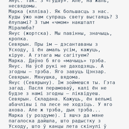
Янус. Так. 3 «гудаў». Але, на жаль,
несвядомы.
Марка (кпліва). Як большасць з нас.
Куды ўжо нам супраць свету выстаяць? 3
ёлупамі? 3 тым «чмом» накшталт
Міралюба?
Янус (жортска). Мы павінны, значыць,
кропка.
Севярын. Пры ім — дэсантаваны з
Усходу, і ён амаль усім, кажуць,
кіруе. А гэтага мы сагітуем?
Марка. Даўно б яго «мачыць» трэба.
Янус. На ўсё рукі не даходзяць. А
згодны — трэба. Яго завуць Цэнзар.
Севярын. Мянушка, вядома.
Янус (Севярыну). Ім зоймешся ты. Гэта
загад. Пасля перамоваў, калі ён не
будзе з намі згодны — ліквідуеш.
Севярын. Складана. Кажуць, ён вельмі
абачлівы і па лесе не ходзіць. У яго
ахова. Але ж трэба, дык трэба...
Марка (у роздуме). I яшчэ да мяне
пагалоска дайшла, што радыстку з
Усходу, што ў канцы лета скінулі ў