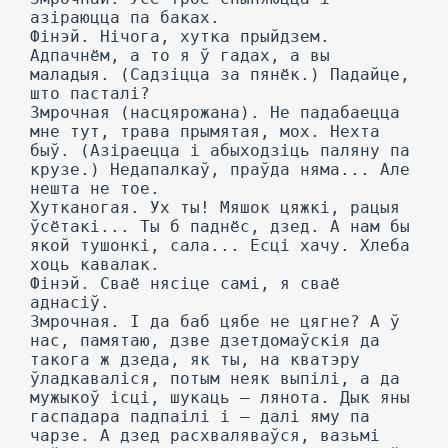
азіраюцца па баках.
Фінэй. Нічога, хутка прыйдзем.
Адпачнём, a то я ў гадах, а вы
маладыя. (Садзіцца за пянёк.) Падайце,
што пасталі?
Змрочная (насцярожана). He падабаецца
мне тут, трава прымятая, мох. Нехта
быў. (Азіраецца і абыходзіць паляну па
крузе.) Недапалкаў, праўда няма... Але
нешта не тое.
Хутканогая. Ух ты! Мяшок цяжкі, рацыя
ўсётакі... Ты б паднёс, дзед. А нам бы
якой тушонкі, сала... Есці хачу. Хлеба
хоць кавалак.
Фінэй. Сваё нясіце самі, я сваё
аднасіў.
Змрочная. I да баб цябе не цягне? А ў
нас, памятаю, дзве дзетдомаўскія да
такога ж дзеда, як ты, на кватэру
ўладкаваліся, потым неяк выпілі, а да
мужыкоў ісці, шукаць — лянота. Дык яны
гаспадара падпаілі і — далі яму па
чарзе. А дзед расхваляваўся, вазьмі