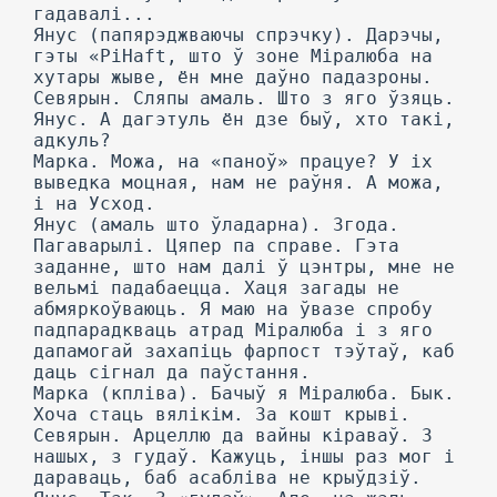
гадавалі...
Янус (папярэджваючы спрэчку). Дарэчы,
гэты «PiHaft, што ў зоне Міралюба на
хутары жыве, ён мне даўно падазроны.
Севярын. Сляпы амаль. Што з яго ўзяць.
Янус. А дагэтуль ён дзе быў, хто такі,
адкуль?
Марка. Можа, на «паноў» працуе? У іх
выведка моцная, нам не раўня. А можа,
і на Усход.
Янус (амаль што ўладарна). Згода.
Пагаварылі. Цяпер па справе. Гэта
заданне, што нам далі ў цэнтры, мне не
вельмі падабаецца. Хаця загады не
абмяркоўваюць. Я маю на ўвазе спробу
падпарадкваць атрад Міралюба і з яго
дапамогай захапіць фарпост тэўтаў, каб
даць сігнал да паўстання.
Марка (кпліва). Бачыў я Міралюба. Бык.
Хоча стаць вялікім. За кошт крыві.
Севярын. Арцеллю да вайны кіраваў. 3
нашых, з гудаў. Кажуць, іншы раз мог і
дараваць, баб асабліва не крыўдзіў.