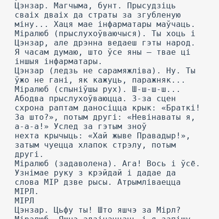
Цэнзар. Магчыма, бунт. Прысудзіць
сваіх дваіх да страты за згубленую
міну... Хаця мае інфарматары маўчаць.
Міралюб (прыслухоўваючыся). Ты хоць і
Цэнзар, але дрэнна ведаеш гэты народ.
Я часам думаю, што ўсе яны — твае ці
іншыя інфарматары.
Цэнзар (ледзь не сарамяжліва). Ну. Ты
ўжо не гані, як кажуць, паражняк...
Міралюб (спыніўшы рух). Ш-ш-ш-ш...
Абодва прыслухоўваюцца. 3-за сцен
схрона раптам даносіцца крык: «Браткі!
За што?», потым другі: «Невінаваты я,
а-а-а!» Услед за гэтым зноў
нехта крычыць: «Хай жыве Правадыр!»,
затым чуецца хлапок стрэлу, потым
другі.
Міралюб (задаволена). Ага! Вось і ўсё.
Узнімае руку з крэйдай і дадае да
слова МІР дзве рысы. Атрымліваецца
МІРЛ.
МІРЛ
Цэнзар. Цьфу ты! Што яшчэ за Мірл?