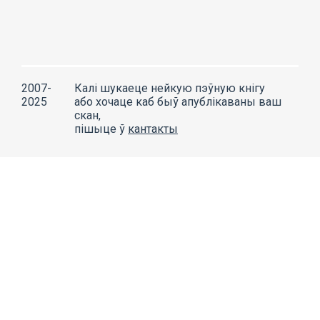
2007-
Калі шукаеце нейкую пэўную кнігу
2025
або хочаце каб быў апублікаваны ваш
скан,
пішыце ў
кантакты