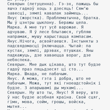
Севярын (летуценна). Гэ-эх, пажыць бы
яшчэ гадкоў хоць з дзесяць! Сям’ю
завесці, зямлі кавалак займець...
Янус (жорстка). Праблематычна, братка.
Мы ў цэнтры цыклону. Беражы цела.
Марка. А мне тут усё варожае. Я
адчуваю. Я ў лесе блытаюся, губляю
напрамак, мушу карыстацца компасам.
Янус.Нічога, асвойтаешся. Інстынкты з
падсвядомасці ўключацца. Чытай: па
кустах, зямлі, дрэвах, птушках. Яны
падкажуць, дзе хаваецца вораг, дзе
небяспека.
Севярын. Мне дык цікава, што тут будзе
гадоў праз пяцьдзесят ці сто...
Марка. Шкада, не пабачым.
Янус. А можа, гэта і добра, што не
пабачым. Можа, тут які гноеадстойнік і
будзе. 3 апарышамі ды мухамі...
Севярын. Ну што ты, Янус! Я веру, што
ў нас будзе асобная краіна. Свой сцяг,
гімн, мова, сойм, грошы, войска,
мытня...