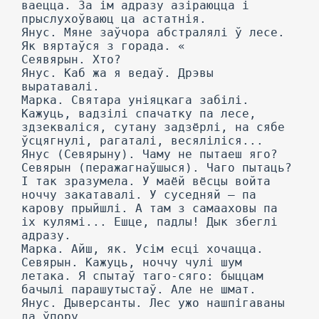
ваецца. За ім адразу азіраюцца і
прыслухоўваюц ца астатнія.
Янус. Мяне заўчора абстралялі ў лесе.
Як вяртаўся з горада. «
Сеявярын. Хто?
Янус. Каб жа я ведаў. Дрэвы
выратавалі.
Марка. Святара уніяцкага забілі.
Кажуць, вадзілі спачатку па лесе,
здзекваліся, сутану задзёрлі, на сябе
ўсцягнулі, рагаталі, весяліліся...
Янус (Севярыну). Чаму не пытаеш яго?
Севярын (перажагнаўшыся). Чаго пытаць?
I так зразумела. У маёй вёсцы войта
ноччу закатавалі. У суседняй — па
карову прыйшлі. А там з самааховы па
іх кулямі... Ешце, падлы! Дык збеглі
адразу.
Марка. Айш, як. Усім есці хочацца.
Севярын. Кажуць, ноччу чулі шум
летака. Я спытаў таго-сяго: быццам
бачылі парашутыстаў. Але не шмат.
Янус. Дыверсанты. Лес ужо нашпігаваны
да ўпору.