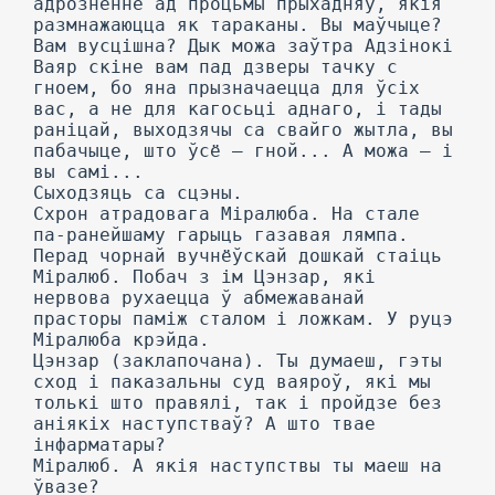
адрозненне ад процьмы прыхадняў, якія
размнажаюцца як тараканы. Вы маўчыце?
Вам вусцішна? Дык можа заўтра Адзінокі
Ваяр скіне вам пад дзверы тачку с
гноем, бо яна прызначаецца для ўсіх
вас, а не для кагосьці аднаго, і тады
раніцай, выходзячы са свайго жытла, вы
пабачыце, што ўсё — гной... А можа — і
вы самі...
Сыходзяць са сцэны.
Схрон атрадовага Міралюба. На стале
па-ранейшаму гарыць газавая лямпа.
Перад чорнай вучнёўскай дошкай стаіць
Міралюб. Побач з ім Цэнзар, які
нервова рухаецца ў абмежаванай
прасторы паміж сталом і ложкам. У руцэ
Міралюба крэйда.
Цэнзар (заклапочана). Ты думаеш, гэты
сход і паказальны суд ваяроў, які мы
толькі што правялі, так і пройдзе без
аніякіх наступстваў? А што твае
інфарматары?
Міралюб. А якія наступствы ты маеш на
ўвазе?