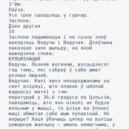
З’ём.
Паўза.
Усе трое сыходзяць у гушчар.
Заслона.
Дзея другая
IV
Заслона падымаецца і на сцэну зноў
выходзяць Вядучы і Вядучая. Дзяўчына
паказвае зале шыльду, на якой
выведзена слова:
КУЛЬМІНАЦЫЯ
Вядучы. Позняй восенню, шэсцьдзесят
год таму, лес сабраў ў сабе шмат
розных людзей.
Вядучая. Калі яшчэ ненароджанаму на
свет дзіцяці, што плавае ў цёплай
вадкасці маткі з тэм-
пературай у 36,6 градуса па Цэльсію,
паведаміць, што яно ніколі не будзе
вольным у жыцці, то дзіця ва ўлонні
маці абматае сабе шыю пупавінай. He
верыце? Хаця ўбачыць цяпер на вуліцы
цяжарную жанчыну — амаль немагчыма, у