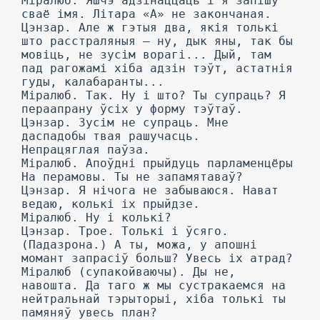
Міралюб. Яшчэ адзінаццаць і я запішу
сваё імя. Літара «А» не закончаная.
Цэнзар. Але ж гэтыя два, якія толькі
што расстраляныя — ну, дык яны, так бы
мовіць, не зусім ворагі... Дый, там
пад рагожамі хіба адзін тэўт, астатнія
гуды, калабаранты...
Міралюб. Так. Ну і што? Ты супраць? Я
пераапрану ўсіх у форму тэўтаў.
Цэнзар. Зусім не супраць. Мне
даспадобы твая рашучасць.
Непрацяглая паўза.
Міралюб. Апоўдні прыйдуць парламенцёры
На перамовы. Ты не запамятаваў?
Цэнзар. Я нічога не забываюся. Нават
ведаю, колькі іх прыйдзе.
Міралюб. Ну і колькі?
Цэнзар. Трое. Толькі і ўсяго.
(Падазрона.) А ты, можа, у апошні
момант запрасіў больш? Увесь іх атрад?
Міралюб (супакойваючы). Ды не,
навошта. Да таго ж мы сустракаемся на
нейтральнай тэрыторыі, хіба толькі ты
памяняў увесь план?