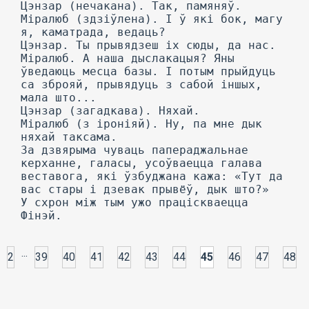
Цэнзар (нечакана). Так, памяняў.
Міралюб (здзіўлена). I ў які бок, магу
я, каматрада, ведаць?
Цэнзар. Ты прывядзеш іх сюды, да нас.
Міралюб. А наша дыслакацыя? Яны
ўведаюць месца базы. I потым прыйдуць
са зброяй, прывядуць з сабой іншых,
мала што...
Цэнзар (загадкава). Няхай.
Міралюб (з іроніяй). Ну, па мне дык
няхай таксама.
За дзвярыма чуваць папераджальнае
керханне, галасы, усоўваецца галава
веставога, які ўзбуджана кажа: «Тут да
вас стары і дзевак прывёў, дык што?»
У схрон між тым ужо праціскваецца
Фінэй.
...
2
39
40
41
42
43
44
45
46
47
48