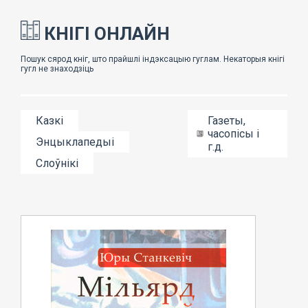
КНІГІ ОНЛАЙН
Казкі
Газеты,
часопісы і
Энцыклапедыі
г.д.
Слоўнікі