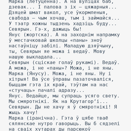
Марка (летуценна). А на вуліцах баб,
дзевак... I палова з іх — цяжарныя...
Дзяцей шмат вакол, усе ўкормленыя,
свабода — чым хочаш, тым і займайся...
У тэатр кожны тыдзень хадзіць буду...
Севярын. Гэ-х, дажыць бы!
Янус (жортска). А на заходнім напрамку
ў местачковай школцы «паны» зноў
настаўніцу забілі. Маладую дзяўчыну,
ты, Севярын яе можа і ведаў. Мову
нашую выкладала...
Севярын (сціскае голаў рукамі). Ведаў.
А можа, і не «паны»? Можа, і не яны.
Марка (Янусу). Можа, і не яны. Ну і
хітрыя! Ва ўсе ўправы пазаточваліся,
быццам гэта іх край, тэўтам на нас
«стучаць» пачалі адразу...
Янус. Ведайце, мы супраць усяго свету.
Мы смяротнікі. Як на Крутагор’і...
Севярын. Ды не хачу я ў смяротнікі! Я
жыць хачу!
Марка (іранічна). Гэта ў цябе тваё
сялянскае нутро гаворыць. Вы б сядзелі
на сваіх хутарах ды парсюкоў