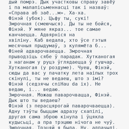
дый помрэ. Дык участковы справу завёў
і па малапісьменнасці так і назваў:
«Справа аб заё...м». Ха-ха.
Фінэй (убок). Цьфу ты, сукі!
Змрочная (смеючыся). Ды ты не бойся,
Фінэй. У мяне якраз... тое самае
канчаецца. Адвярніся на
хвіліну. Каб ведала, хто ўсе гэтыя
месячныя прыдумаў, з кулямёта б...
Фіней адварочваецца. Змрочная
прыводзіць сябе ў парадак. Хутканогая
з наганам у руцэ ўглядаецца ў гушчар.
Хутканогая (у роздуме). Чуеш, Фінэй,
сюды да вас у пачатку лета наіпых трох
скінулі, ты не ведаеш, што з імі?
Фінэй (седзячы cniHau da іх). He
ведаю, і... ведаю.
Змрочная. Можаш паварочвацца, Фінэй.
Дык што ты ведаеш?
Фінэй (з перасцярогай паварочваецца).
Адну тэўты быццам адразу схапілі,
другая сама зброю кінула і ўцякла
кудысьці, а пра трэцюю нічога не чуў.
Змрочная. Трэцяй я была. Ну, адпачылі.