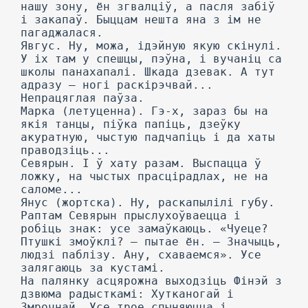
нашу зону, ён згвалціў, а пасля забіў
і закапаў. Быццам нешта яна з ім не
пагаджалася.
Явгус. Ну, можа, ідэйную якую скінулі.
У іх там у спешцы, пэўна, і вучаніц са
школы панахапалі. Шкада дзевак. А тут
адразу — ногі раскірэчвай...
Непрацяглая паўза.
Марка (летуценна). Гэ-х, зараз бы на
якія танцы, піўка папіць, дзеўку
акуратную, чыстую падчапіць і да хаты
праводзіць...
Севярын. I ў хату разам. Выспацца ў
ложку, на чыстых прасцірадлах, не на
саломе...
Янус (жортска). Ну, раскапылілі губу.
Раптам Севярын прыслухоўваецца і
робіць знак: усе замаўкаюць. «Чуеце?
Птушкі змоўклі? — пытае ён. — Значыць,
людзі паблізу. Ану, схаваемся». Усе
залягаюць за кустамі.
На палянку асцярожна выходзіць Фінэй з
дзвюма радысткамі: Хутканогай і
Змрочнай. Усе трое спыняюцца і