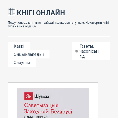
КНІГІ ОНЛАЙН
Казкі
Газеты,
часопісы і
Энцыклапедыі
г.д.
Слоўнікі