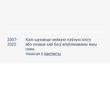
2007-
Калі шукаеце нейкую пэўную кнігу
2025
або хочаце каб быў апублікаваны ваш
скан,
пішыце ў
кантакты