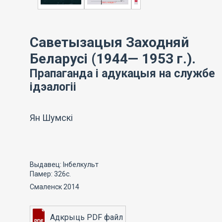
Саветызацыя Заходняй
Беларусі (1944— 1953 г.).
Прапаганда і адукацыя на службе
ідэалогіі
Ян Шумскі
Выдавец: Інбелкульт
Памер: 326с.
Смаленск 2014