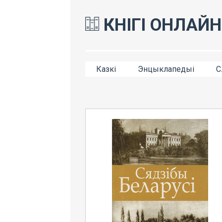
КНІГІ ОНЛАЙН
Казкі
Энцыклапедыі
С