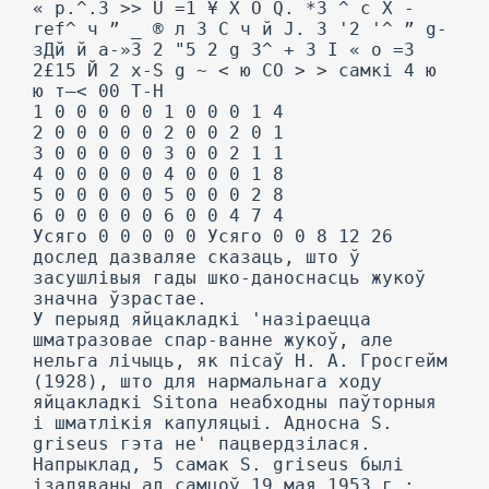
« p.^.3 >> U =1 ¥ X O Q. *3 ^ c X -
ref^ ч ” _ ® л 3 C ч й J. 3 '2 '^ ” g-
зДй й a-»3 2 "5 2 g 3^ + 3 I « o =3
2£15 Й 2 x-S g ~ <
ю СО > > самкі 4 ю
ю т—< 00 Т-Н
1 0 0 0 0 0 1 0 0 0 1 4
2 0 0 0 0 0 2 0 0 2 0 1
3 0 0 0 0 0 3 0 0 2 1 1
4 0 0 0 0 0 4 0 0 0 1 8
5 0 0 0 0 0 5 0 0 0 2 8
6 0 0 0 0 0 6 0 0 4 7 4
Усяго 0 0 0 0 0 Усяго 0 0 8 12 26
дослед дазваляе сказаць, што ў
засушлівыя гады шко-даноснасць жукоў
значна ўзрастае.
У перыяд яйцакладкі 'назіраецца
шматразовае спар-ванне жукоў, але
нельга лічыць, як пісаў Н. А. Гросгейм
(1928), што для нармальнага ходу
яйцакладкі Sitona неабходны паўторныя
і шматлікія капуляцыі. Адносна S.
griseus гэта не' пацвердзілася.
Напрыклад, 5 самак S. griseus былі
ізаляваны ад самцоў 19 мая 1953 г.;