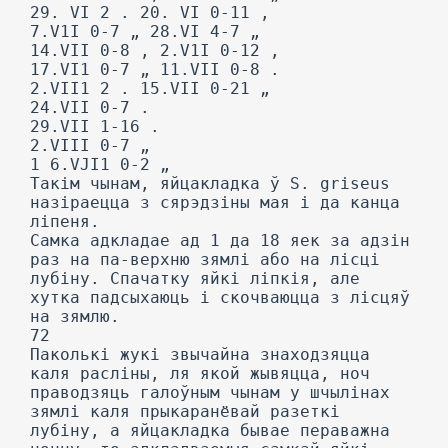
29. VI 2 . 20. VI 0-11 ,
7.V1I 0-7 „ 28.VI 4-7 „
14.VII 0-8 , 2.V1I 0-12 ,
17.VI1 0-7 „ 11.VII 0-8 .
2.VII1 2 . 15.VII 0-21 „
24.VII 0-7 .
29.VII 1-16 .
2.VIII 0-7 „
1 6.VJI1 0-2 „
Такім чынам, яйцакладка ў S. griseus
назіраецца з сярэдзіны мая і да канца
ліпеня.
Самка адкладае ад 1 да 18 яек за адзін
раз на па-верхню зямлі або на лісці
лубіну. Спачатку яйкі ліпкія, але
хутка падсыхаюць і скочваюцца з лісцяў
на зямлю.
72
Паколькі жукі звычайна знаходзяцца
каля расліны, ля якой жывяцца, ноч
праводзяць галоўным чынам у шчылінах
зямлі каля прыкаранёвай разеткі
лубіну, a яйцакладка бывае пераважна