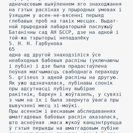
адначасовым выяўленнем яго знаходжання
на гэтых раслінах у прыродных умовах і
ўзяццем у асен-не-вясенні перыяд
глебавых проб на такіх месцах. Выдат-
най прыроднай лабараторыяй паслужыў
Батанічны сад АН БССР, дзе на адной і
той-жа тэрыторыі непадалёку
5. Н. Н. Гарбунова
65
адна ад другой знаходзіліся ўсе
неабходныя бабовыя расліны (уключаючы
і лубін) і дзе была прадастаўлена
поўная магчымасць свабоднага пераходу
S. griseus з адной расліны на другую.
Як ужо адзначалася, лубінавы слонік
пры адсутнасці лубіну выбірае
ракітнік, баркун і жоўтазель, у сувязі
з чым на іх і была звернута ўвага пры
вывучэнні месц зі-моўкі.
Пры асеннім і веснавым абследаваннях
шматгадовых бабовых раслін аказалася,
што асноўная .маса жукоў канцэнтруецца
ў гэтыя перыяды на шматгадовым лубіне