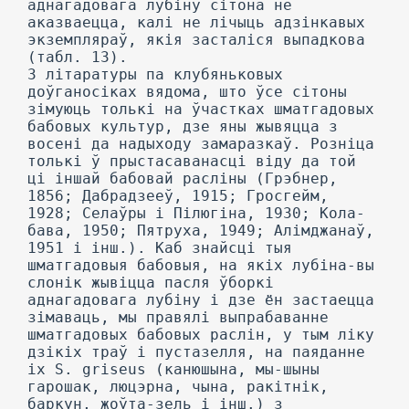
аднагадовага лубіну сітона не
аказваецца, калі не лічыць адзінкавых
экземпляраў, якія засталіся выпадкова
(табл. 13).
3 літаратуры па клубяньковых
доўганосіках вядома, што ўсе сітоны
зімуюць толькі на ўчастках шматгадовых
бабовых культур, дзе яны жывяцца з
восені да надыходу замаразкаў. Розніца
толькі ў прыстасаванасці віду да той
ці іншай бабовай расліны (Грэбнер,
1856; Дабрадзееў, 1915; Гросгейм,
1928; Селаўры і Пілюгіна, 1930; Кола-
бава, 1950; Пятруха, 1949; Алімджанаў,
1951 і інш.). Каб знайсці тыя
шматгадовыя бабовыя, на якіх лубіна-вы
слонік жывіцца пасля ўборкі
аднагадовага лубіну і дзе ён застаецца
зімаваць, мы правялі выпрабаванне
шматгадовых бабовых раслін, у тым ліку
дзікіх траў і пустазелля, на паяданне
іх S. griseus (канюшына, мы-шыны
гарошак, люцэрна, чына, ракітнік,
баркун, жоўта-зель і інш.) з