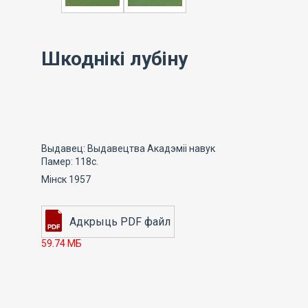
Шкоднікі лубіну
Выдавец: Выдавецтва Акадэміі навук
Памер: 118с.
Мінск 1957
59.74 МБ