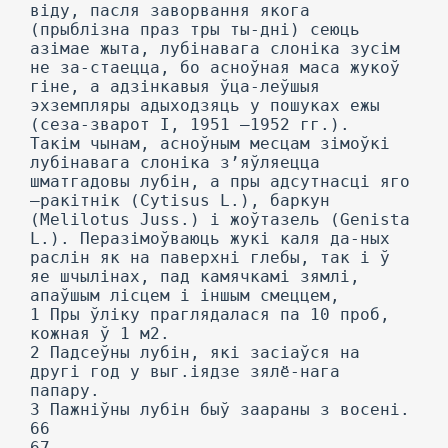
віду, пасля заворвання якога
(прыблізна праз тры ты-дні) сеюць
азімае жыта, лубінавага слоніка зусім
не за-стаецца, бо асноўная маса жукоў
гіне, а адзінкавыя ўца-леўшыя
эхземпляры адыходзяць у пошуках ежы
(сеза-зварот I, 1951 —1952 гг.).
Такім чынам, асноўным месцам зімоўкі
лубінавага слоніка з’яўляецца
шматгадовы лубін, а пры адсутнасці яго
—ракітнік (Cytisus L.), баркун
(Melilotus Juss.) і жоўтазель (Genista
L.). Перазімоўваюць жукі каля да-ных
раслін як на паверхні глебы, так і ў
яе шчылінах, пад камячкамі зямлі,
апаўшым лісцем і іншым смеццем,
1 Пры ўліку праглядалася па 10 проб,
кожная ў 1 м2.
2 Падсеўны лубін, які засіаўся на
другі год у выг.іядзе зялё-нага
папару.
3 Пажніўны лубін быў заараны з восені.
66
67