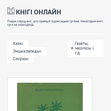
КНІГІ ОНЛАЙН
Казкі
Газеты,
часопісы і
Энцыклапедыі
г.д.
Слоўнікі