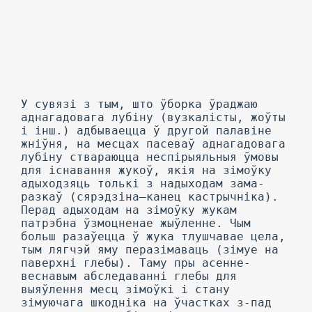
У сувязі з тым, што ўборка ўраджаю
аднагадовага лубіну (вузкалісты, жоўты
і інш.) адбываецца ў другой палавіне
жніўня, на месцах пасеваў аднагадовага
лубіну ствараюцца неспірыяльныя ўмовы
для існавання жукоў, якія на зімоўку
адыходзяць толькі з надыходам зама-
разкаў (сярэдзіна—канец кастрычніка).
Перад адыходам на зімоўку жукам
патрэбна ўзмоцненае жыўленне. Чым
больш разаўецца ў жука тлушчавае цела,
тым лягчэй яму перазімаваць (зімуе на
паверхні глебы). Таму пры асенне-
веснавым абследаванні глебы для
выяўлення месц зімоўкі і стану
зімуючага шкодніка на ўчастках з-пад