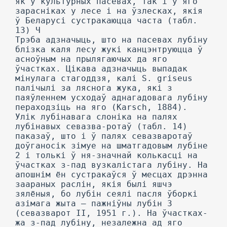
як у культурных пасевах, так і ў яго
зарасніках у лесе і на ўзлесках, якія
ў Беларусі сустракаюцца часта (табл.
13) Ч
Трэба адзначыць, што на пасевах лубіну
блізка каля лесу жукі канцэнтруюцца ў
асноўным на прылягаючых да яго
ўчастках. Цікава адзначыць выпадак
мінулага стагоддзя, калі S. griseus
палічылі за ляснога жука, які з
паяўленнем усходаў аднагадовага лубіну
пераходзіць на яго (Karsch, 1884).
Улік лубінавага слоніка на палях
лубінавых севазва-ротаў (табл. 14)
паказаў, што і ў палях севазваротаў
доўганосік зімуе на шматгадовым лубіне
2 і толькі ў ня-значнай колькасці на
ўчастках з-пад вузкалістага лубіну. На
апошнім ён сустракаўся ў месцах дрэнна
заараных раслін, якія былі яшчэ
зялёныя, бо лубін сеялі пасля ўборкі
азімага жыта — пажніўны лубін 3
(севазварот II, 1951 г.). На ўчастках-
жа з-пад лубіну, незалежна ад яго