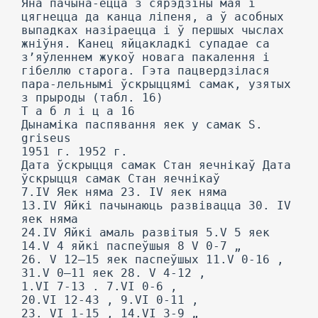
Яна пачына-ецца з сярэдзіны мая і
цягнецца да канца ліпеня, а ў асобных
выпадках назіраецца і ў першых чыслах
жніўня. Канец яйцакладкі супадае са
з’яўленнем жукоў новага пакалення і
гібеллю старога. Гэта пацвердзілася
пара-лельнымі ўскрыццямі самак, узятых
з прыроды (табл. 16)
Т а б л і ц a 16
Дынаміка паспявання яек у самак S.
griseus
1951 г. 1952 г.
Дата ўскрыцця самак Стан яечнікаў Дата
ўскрыцця самак Стан яечнікаў
7.IV Яек няма 23. IV яек няма
13.IV Яйкі пачынаюць развівацца 30. IV
яек няма
24.IV Яйкі амаль развітыя 5.V 5 яек
14.V 4 яйкі паспеўшыя 8 V 0-7 „
26. V 12—15 яек паспеўшых 11.V 0-16 ,
31.V 0—11 яек 28. V 4-12 ,
1.VI 7-13 . 7.VI 0-6 ,
20.VI 12-43 , 9.VI 0-11 ,
23. VI 1-15 , 14.VI 3-9 „