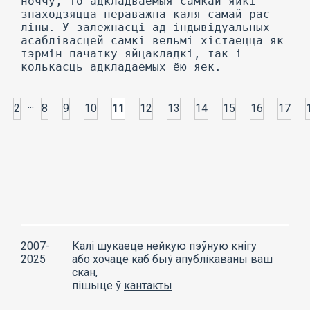
ноччу, то адкладваемыя самкай яйкі
знаходзяцца пераважна каля самай рас-
ліны. У залежнасці ад індывідуальных
асаблівасцей самкі вельмі хістаецца як
тэрмін пачатку яйцакладкі, так і
колькасць адкладаемых ёю яек.
...
2
8
9
10
11
12
13
14
15
16
17
2007-
Калі шукаеце нейкую пэўную кнігу
2025
або хочаце каб быў апублікаваны ваш
скан,
пішыце ў
кантакты