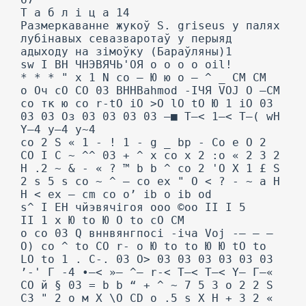
T a б л і ц a 14
Размеркаванне жукоў S. griseus у палях
лубінавых севазваротаў у перыяд
адыходу на зімоўку (Бараўляны)1
sw I BH ЧНЭВЯЧЬ'ОЯ o o o o oil!
* * * " x 1 N co — Ю ю o — ^ _ CM CM
о Оч сО CO 03 BHHBahmod -ІЧЯ VOJ O —CM
co тк ю co r-tO iO >O lO tO Ю 1 iO 03
03 03 Оз 03 03 03 03 —■ T—< 1—< T—( wH
Y—4 y—4 y~4
co 2 S « 1 - ! 1 - g _ bp - Co e O 2
CO I C ~ ^^ 03 + ^ x co x 2 :o « 2 3 2
H .2 ~ & - « ? ™ b b ^ co 2 'O X 1 £ S
2 s 5 s co ~ ^ — co ex " O < ? - ~ a H
H < ex — cm co o’ ib o ib od
s^ I EH чйэвячігоя ooo ©oo II I 5
II 1 x Ю to Ю O to cO CM
о co 03 Q вннвянгпосі -іча Voj -— — —
O) co ^ to CO r- o Ю to to Ю Ю tO to
LO to 1 . C-. 03 O> 03 03 03 03 03 03
’-' Г -4 •—< »— ^— r-< T—< T—< Y— Г—«
CO й § 03 = b b “ + ^ ~ 7 5 3 o 2 2 S
C3 " 2 o м X \O CD o .5 s X H + 3 2 «