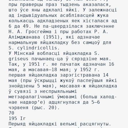
пры праверцы праз тыдзень аказалася,
што ўсе яны адклалі яйкі. У залежнасці
ад індывідуальных асаблівасцей жука
колькасць адкладзеных яек хісталася ад
6 да 49. He па-цвердзілася заключэнне
Н. А. Гросгейма і пры работах Р. А.
Алімджанава (1951), які адзначае
нармальную яйцакладку без самцоў для
S. cylindricollis.
У Мінскай вобласці яйцакладка S.
griseus пачынаец-ца ў сярэдзіне мая.
Так, у 1951 г. яе пачатак адзначан 16
мая, а масавая—18 мая; у 1952 г.
першая яйцакладка зарэгістравана 14
мая (пры ўскрыцці жукоў паспеўшыя яйкі
знойдзены 5 мая), масавая-ж яйцакладка
ў сувязі з неспрыяльнымі
метэаралагічнымі ўмовамі (больш халод-
нае надвор’е) адцягнулася да 5—6
чэрвеня (рыс. 20).
70
195 Ir
Перыяд яйцакладкі вельмі расцягнуты.