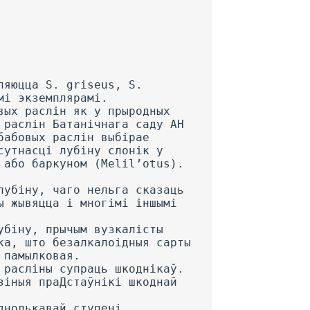
 Жоўты кармавы № 1 ... . — № 74 (белы горкі) + № 95 (белы горкі) ...... „Баец“ (жоўты кармавы) .... — L. insignis ........ L. Barker! ...... 4- L. ornatus ........ _L Заўвага: + пашкоджан, — непашкоджан. 62 Страты ад S. griseus вялікія. Жукі пашкоджваюць лісці, а іх лічынкі—клубянькі, ад якіх застаюцца адны абалонкі (рыс. 18). Іншы раз колькасць S. griseus на лубіне дасягае велізарных размераў. Напрыклад, у 1951 г. на ўчастку шматгадовага кармавога лубіну на-лічвалася ад 71 да 103 жукоў на адну расліну (Бараў-ляны, улік 8.VIII). Рыс. 18. Пашкоджаныя і не пашкоджаныя жукамі S. griseus, лісці шматгадовага лубіну. Разгледзім уплыў пашкоджанняў, нанесеных S. griseus на ўраджай лубіну. 16 мая 1951 г. на доследнай станцыі «Бараўляны» на двух участках быў пасеян горкі вузкалісты лубін (мясцовы). Размер аднаго ўчастка 0,08 га, другога—0,7 га. Папярэднік—авёс на абодвух участках, аднолькавы фон угнаеніняў (Р45К45), адна і тая-ж глеба Б Участкі былі падзелены пасевам жыта шырынёй 50 м. Такім чынам, былі ўсе ўмовы для атры-мання аднолькавага ўраджаю, але рэзкая розніца ў колькасці лубінавага слоніка на ўчастках вырашыла лёс 1 Дзярнова-падзолістая на лёгкім пылавата-пясчаным суглінку падсцілаемым на глыбіні 0,5 м буйным зярністым пяском. 63 ураджаю па-рознаму (табл. 12 і рыс. 19). Калі на непа-шкоджаным участку ўраджай складаў 137,82 ц/га, то на пашкоджаным S. griseus—44,66 ц/га, што складае 32,4% ад першага ўчастка. Т а б л і ц a 12 Уплыў пашкоджанняў S. griseus на ўраджай лубіну Участак Колькасць жукоў a to ГО =5 Ураджай зялё-най масы % шкода-носнасці у ка-.1на1м2 ШЭННІ і У Ц/ га У % Непашкоджаны . Пашкоджаны . . 0 1,66 83 .16,33 29 345 137,82 44,66 100 32,4 0 67,6 Рыс. 19. Вузкалісты горкі лубін. не пашкоджаны і пашк оджаны лубінавым слонікам (у снапах па 50 раслін). 64 Такім чынам, луб'інавы слонік—спецыфічны шкоднік лубіну і пры заражэнні ім пасеваў наносіць вялікія страты ўраджаю. Зімоўка жукоў S. griseus. Новае пакаленне жукоў S. griseus, якое паяўляецца ў канцы ліпеня—пачатку жніў-ня, у год выхаду з кукалак яек не адкладвае і ў непола-васпелым стане ідзе на зімоўку. Такім чынам, думка К. Andersen (1937), што маладыя жукі S. griseus у год выхаду з кукалак становяцца полавасп