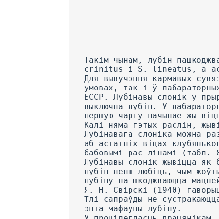
Такім чынам, лубін пашкоджваюць 11 відаў Sitona. 3 іх пераважаючымі з’яўляюцца S. griseus, S. crinitus і S. lineatus, а астатнія віды прадстаўлены на лубіне адзінкавымі экземплярамі. Для вывучэння кармавых сувязей Sitona вялося на-зіранне над наборам бабовых раслін як у прыродных умовах, так і ў лабараторных. Для назіранняў быў вы-карыстан гадавальнік раслін Батанічнага саду АН БССР. Лубінавы слонік у прыродных умовах пры адначасовай наяўнасці рада бабовых раслін выбірае выключна лубін. У лабараторных умовах назіраецца тое-ж самае, але пры адсутнасці лубіну слонік у першую чаргу пачынае жы-віцца ракітнікам (Cytisus), жоўтазелем (Genista) або баркуном (Melil’otus). Калі няма гэтых раслін, жывіцца і некаторымі іншымі, але менш ахвотна. Лубінавага слоніка можна разглядаць як алігафага— спецыфічнага шкодніка лубіну, чаго нельга сказаць аб астатніх відах клубяньковых доўганосікаў, якія шкодзяць лубіну, бо яны жывяцца і многімі іншымі бабовымі рас-лінамі (табл. 8). Лубінавы слонік жывіцца як безалкалоіднымі, так і алкалоіднымі сартамі лубіну, прычым вузкалісты лубін лепш любіць, чым жоўты, незалежна ёсць ці няма ў ім алкалоіда. Думка, што безалкалоідныя сарты лубіну па-шкоджваюцца мацней, чым горкія (Васільеў, 1936; Су-гак, 1938), памылковая. Я. Н. Свірскі (1940) гаворыць, што алкалоіды з’яў-ляюцца ахоўным сродкам расліны супраць шкоднікаў. Тлі сапраўды не сустракаюцца на алкалоідных формах лубіну, але яны не адзіныя праДстаўнікі шкоднай энта-мафауны лубіну. У процілегласць драцянікам, растковым мухам, соўцы-гаме і інш., якія ў аднолькавай ступені пашкоджваюць усе формы лубіну, S. griseus выбірае вузкалісты лубін, г. зн. пэўны від роду Lupinus, але не ступень алкалоіднасці. Напрыклад, у 1948 г. на тэрыторыі в. Сляпянкі Мінсікага раёна быў пасеян лубін горкі (вузкалісты) і кармавы (жоўты). Пасевы іх чаргаваліся ў выглядзе вузкіх доўгіх 57 T a б л і ц a 8 Доўганосікі р. Sitona, якія пашкоджваюць лубін, і іх кармавыя расліны Расліны S. griseus S. crinitus S. lineatus Лубін + + Люцэрна + пры адсутнасці лубіну + 4- Віка + нязначна Ракітнік + пры адсутнасці лубіну + Melilotus + Genista + Эспарцэт + неахвотна -1_ Сырадэля — + 4- I арох — -L —і— Пялюшка — + + Соя — Lotus — Арахіс — -L Нут — + Пажытнік — + Канюшына — + + Боб — + Чына — + + Astragalus — + + 3 а ў в а г а: +жывіцца, —не жывіцца. дзялянак (2X36 м). Нягледзячы на тое, што былі ўсе магчымасці для свабоднага пераходу шкоднікаў з дзя-лянкі на дзялянку, аказалася, што лубінавы доўганосік у асноўным на ўсіх чатырох паўторнасцях выбіраў горкі вузкалісты лубін (табл. 9 і рыс. 16). Гэта-ж пацвердзілася і летам 1951 г. У гаспадарцы «Бараўляны» быў пасеян вузкалісты горкі лубін (сорт мясцовы) у сумесі з жоўтым горкім і жоўтым безалка-лоідным. У вялікай ступені пашкоджан быў толькі вуз-калісты горкі лубін (на 100%), ад лісцяў якога засталіся адны жылкі. Жоўты-ж лубін, як горкі, так і кармавы, аказаўся амаль не кранутым (рыс. 17). Падобная карці-на назіралася ў тым-жа