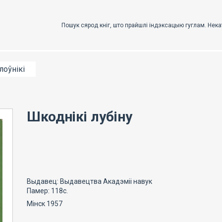
лоўнікі
Шкоднікі лубіну
Выдавец: Выдавецтва Акадэміі навук
Памер: 118с.
Мінск 1957