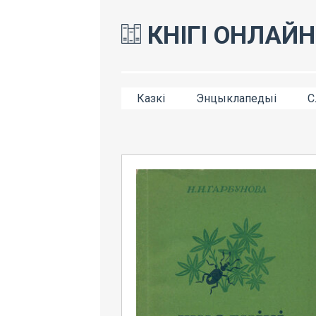
КНІГІ ОНЛАЙН
Казкі
Энцыклапедыі
С