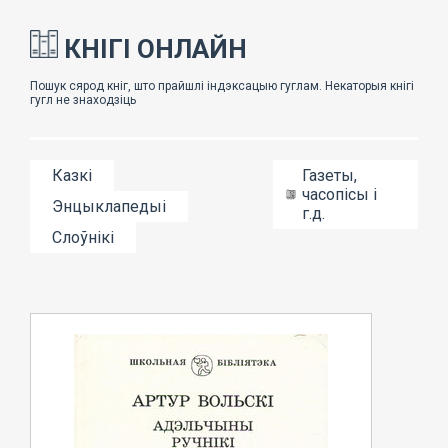
КНІГІ ОНЛАЙН
Казкі
Газеты,
часопісы і
Энцыклапедыі
г.д.
Слоўнікі