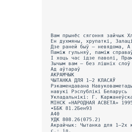
Вам прынёс сягоння зайчык Х
Ен духмяны, хрупаткі, Залац
Дзе раней быў — невядома, А
Паміж гульняў, паміж справа
I хоць час ідзе паволі, Пра
Зычым вам — без лішніх слоў
Ад аўтараў
АКРАМЧЫК
ЧЫТАНКА ДЛЯ 1—2 КЛАСАЎ
Рэкамендавана Навуковаметад
навукі Рэспублікі Беларусь
Укладальнікі: Г. Каржанеўск
МІНСК «НАРОДНАЯ АСВЕТА» 199
•ББК 81.2Бен93
А40
УДК 808.26(075.2)
Акрайчык: Чытанка для 1—2х 
с.: іл.