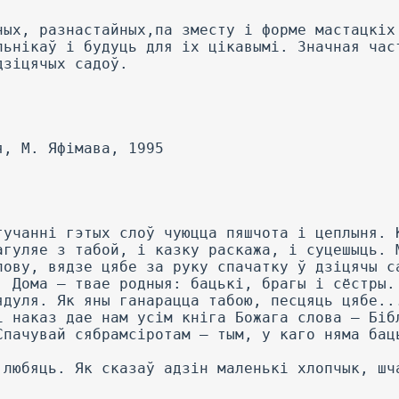
ных, разнастайных,па зместу і форме мастацкіх
льнікаў і будуць для іх цікавымі. Значная час
дзіцячых садоў.
я, М. Яфімава, 1995
гучанні гэтых слоў чуюцца пяшчота і цеплыня. 
агуляе з табой, і казку раскажа, і суцешыць. 
лову, вядзе цябе за руку спачатку ў дзіцячы с
. Дома — твае родныя: бацькі, брагы і сёстры.
ядуля. Як яны ганарацца табою, песцяць цябе..
і наказ дае нам усім кніга Божага слова — Біб
Спачувай сябрамсіротам — тым, у каго няма бац
 любяць. Як сказаў адзін маленькі хлопчык, шч