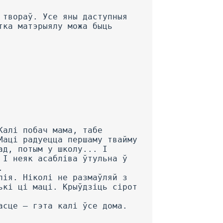
 твораў. Усе яны даступныя
тка матэрыялу можа быць
Калі побач мама, табе
Маці радуецца першаму твайму
ад, потым у школу... I
 I неяк асабліва ўтульна ў
.
лія. Ніколі не размаўляй з
ькі ці маці. Крыўдзіць сірот
асце — гэта калі ўсе дома.