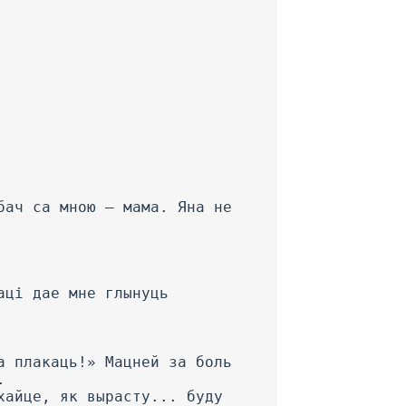
бач са мною — мама. Яна не
аці дае мне глынуць
а плакаць!» Мацней за боль
.
хайце, як вырасту... буду