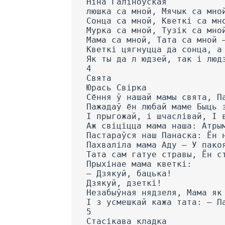
Ніна Галіноўская
люшка са мной, Мячык са мно
Сонца са мной, Кветкі са мн
Мурка са мной, Тузік са мно
Мама са мной, Тата са мной 
Кветкі цягнуцца да сонца, а
Як ты да л юдзей, так і люд
4
Свята
Юрась Свірка
Сёння ў нашай мамы свята, П
Пажадаў ён любай маме Быць 
I прыгожай, і шчаслівай, I 
Аж свіціцца мама наша: Атры
Пастараўся наш Панаска: Ён 
Пахваліла мама Аду — У пако
Тата сам гатуе стравы, Ён с
Прыхінае мама кветкі:
— Дзякуй, бацька!
Дзякуй, дзеткі!
Незабыўная нядзеля, Мама як
I з усмешкай кажа тата: — П
5
Стасікава кладка