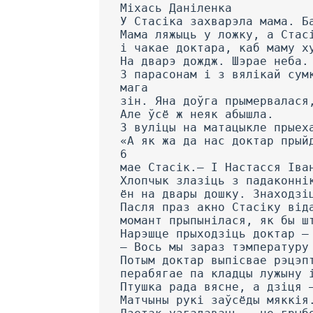
Міхась Даніленка
У Стасіка захварэла мама. Б
Мама ляжыць у ложку, а Стас
і чакае доктара, каб маму х
На дварэ дождж. Шэрае неба.
3 парасонам і з вялікай сум
мага
зін. Яна доўга прымервалася
Але ўсё ж неяк абышла.
3 вуліцы на матацыкле прыех
«А як жа да нас доктар прый
6
мае Стасік.— I Настасся Іва
Хлопчык злазіць з падаконні
ён на двары дошку. Знаходзі
Пасля праз акно Стасіку від
момант прыпынілася, як бы ш
Нарэшце прыходзіць доктар —
— Вось мы зараз тэмпературу
Потым доктар выпісвае рэцэп
перабягае па кладцы лужыну 
Птушка рада вясне, а дзіця 
Матчыны рукі заўсёды мяккія