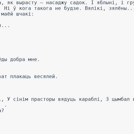
а, як вырасту — насаджу садок. I яблыні, і гр
. Hi ў кога такога не будзе. Вялікі, зялёны..
 маёй шчакі:
я...
ёды добра мне.
ват плакаць весялей.
і, У сінім прасторы вядуць караблі, 3 цымбал 
. .
а?