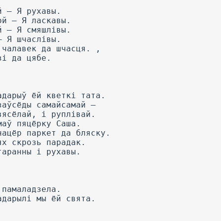
й — Я рухавы.
ой — Я ласкавы.
й — Я смяшлівы.
— Я шчаслівы.
 чалавек да шчасця. ,
зі да цябе.
адарыў ёй кветкі тата.
заўсёды самайсамай —
вясёлай, і руплівай.
маў пяцёрку Саша.
нацёр паркет да бляску.
ях скрозь парадак.
таранны і рухавы.
 памаладзела.
адарылі мы ёй свята.