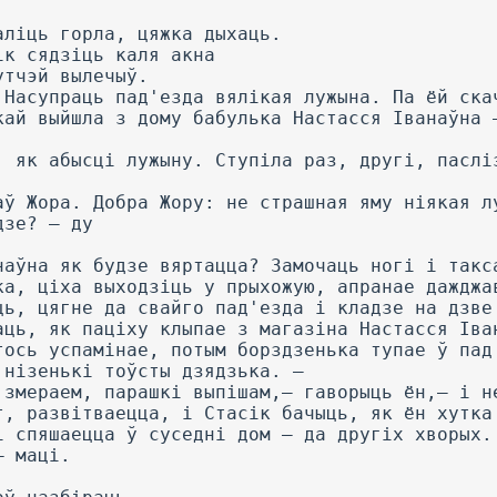
аліць горла, цяжка дыхаць.
ік сядзіць каля акна
утчэй вылечыў.
 Насупраць пад'езда вялікая лужына. Па ёй ска
кай выйшла з дому бабулька Настасся Іванаўна 
, як абысці лужыну. Ступіла раз, другі, паслі
аў Жора. Добра Жору: не страшная яму ніякая л
дзе? — ду
наўна як будзе вяртацца? Замочаць ногі і такс
ка, ціха выходзіць у прыхожую, апранае дажджа
ць, цягне да свайго пад'езда і кладзе на дзве
аць, як паціху клыпае з магазіна Настасся Іва
тось успамінае, потым борздзенька тупае ў пад
 нізенькі тоўсты дзядзька. —
 змераем, парашкі выпішам,— гаворыць ён,— і н
т, развітваецца, і Стасік бачыць, як ён хутка
і спяшаецца ў суседні дом — да другіх хворых.
— маці.
.