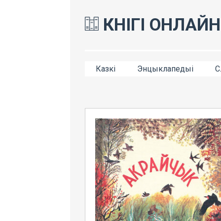
КНІГІ ОНЛАЙН
Казкі
Энцыклапедыі
С