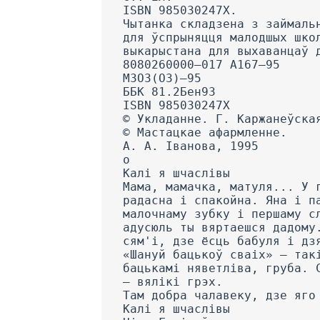
ISBN 985030247Х.
Чытанка складзена з займаль
для ўспрыняцця малодшых шко
выкарыстана для выхаванцаў 
8080260000—017 A167—95
МЗОЗ(ОЗ)—95
ББК 81.2Бен93
ISBN 985030247Х
© Укладанне. Г. Каржанеўска
© Мастацкае афармленне.
A. А. Іванова, 1995
о
Калі я шчаслівы
Мама, мамачка, матуля... У 
радасна і спакойна. Яна і п
малочнаму зубку і першаму с
адусюль ты вяртаешся дадому
сям'і, дзе ёсць бабуля і дз
«Шануй бацькоў сваіх» — так
бацькамі няветліва, груба. 
— вялікі грэх.
Там добра чалавеку, дзе яго
Калі я шчаслівы