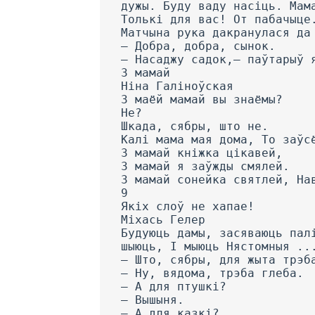
дужы. Буду ваду насіць. Мам
Толькі для вас! От пабачыце
Матчына рука дакранулася да
— Добра, добра, сынок.
— Насаджу садок,— паўтарыў 
3 мамай
Ніна Галіноўская
3 маёй мамай вы знаёмы?
He?
Шкада, сябры, што не.
Калі мама мая дома, To заўс
3 мамай кніжка цікавей,
3 мамай я заўжды смялей.
3 мамай сонейка святлей, На
9
Якіх слоў не хапае!
Міхась Гелер
Будуюць дамы, засяваюць пал
шыюць, I мыюць Нястомныя ..
— Што, сябры, для жыта трэб
— Ну, вядома, трэба глеба.
— А для птушкі?
— Вышыня.
— А для казкі?