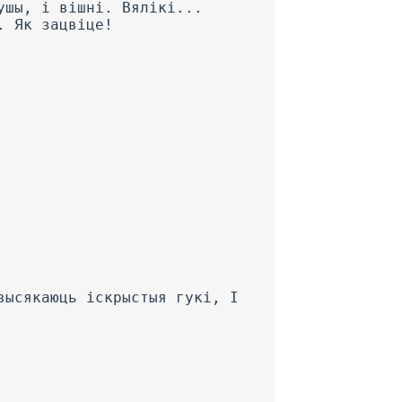
ушы, і вішні. Вялікі...
. Як зацвіце!
высякаюць іскрыстыя гукі, I