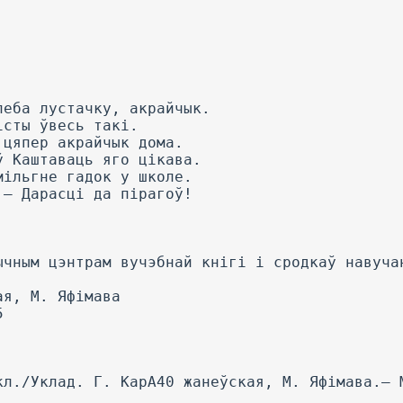
леба лустачку, акрайчык.
істы ўвесь такі.
 цяпер акрайчык дома.
ў Каштаваць яго цікава.
мільгне гадок у школе.
 — Дарасці да пірагоў!
ычным цэнтрам вучэбнай кнігі і сродкаў навуча
ая, М. Яфімава
5
кл./Уклад. Г. КарА40 жанеўская, М. Яфімава.— 