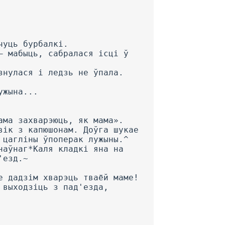
чуць бурбалкі.
— мабыць, сабралася ісці ў
знулася і ледзь не ўпала.
ужына...
ама захварэюць, як мама».
вік з капюшонам. Доўга шукае
 цагліны ўпоперак лужыны.^
наўнаг*Каля кладкі яна на
'езд.~
е дадзім хварэць тваёй маме!
 выходзіць з пад'езда,