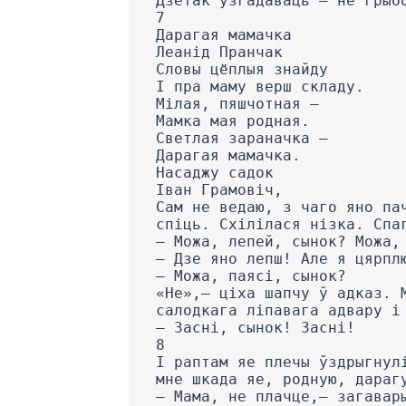
Дзетак узгадаваць — не грыб
7
Дарагая мамачка
Леанід Пранчак
Словы цёплыя знайду
I пра маму верш складу.
Мілая, пяшчотная —
Мамка мая родная.
Светлая зараначка —
Дарагая мамачка.
Насаджу садок
Іван Грамовіч,
Сам не ведаю, з чаго яно па
спіць. Схілілася нізка. Спа
— Можа, лепей, сынок? Можа,
— Дзе яно лепш! Але я цярпл
— Можа, паясі, сынок?
«Не»,— ціха шапчу ў адказ. 
салодкага ліпавага адвару і
— Засні, сынок! Засні!
8
I раптам яе плечы ўздрыгнул
мне шкада яе, родную, дараг
— Мама, не плачце,— загавар