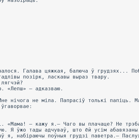
оў назбіраць.
чалося. Галава цяжкая, балюча ў грудзях... По
гадлівы позірк, ласкавы выраз твару.
 лягчэй?
ю. «Лепш» — адказваю.
Мне нічога не міла. Папрасіў толькі папіць. М
 ўгаворвае:
і. «Мама! — кажу я.— Чаго вы плачаце? He трэб
ую. Я ўжо тады адчуваў, што ёй усім абавязаны
ыў я, набіраючы поўныя грудзі паветра.— Паслу