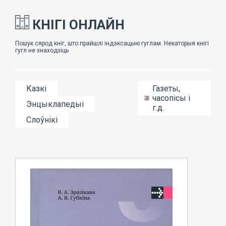
КНІГІ ОНЛАЙН
Казкі
Газеты,
часопісы і
Энцыклапедыі
г.д.
Слоўнікі