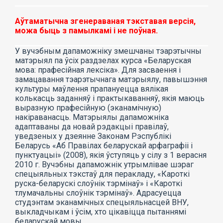
Аўтаматычна згенераваная тэкставая версія,
можа быць з памылкамі і не поўная.
У вучэбным дапаможніку змешчаны тэарэтычны
матэрыял па ўсіх раздзелах курса «Беларуская
мова: прафесійная лексіка». Для засваення і
замацавання тэарэтычнага матэрыялу, павышэння
культуры маўлення прапануецца вялікая
колькасць заданняў і практыкаванняў, якія маюць
выразную прафесійную (эканамічную)
накіраванасць. Матэрыялы дапаможніка
адаптаваны да новай рэдакцыі правілаў,
уведзеных у дзеянне Законам Рэспублікі
Беларусь «Аб Правілах беларускай арфаграфіі і
пунктуацыі» (2008), якія ўступяць у сілу з 1 верасня
2010 г. Вучэбны дапаможнік утрымлівае шэраг
спецыяльных тэкстаў для перакладу, «Кароткі
руска-беларускі слоўнік тэрмінаў» і «Кароткі
тлумачальны слоўнік тэрмінаў». Адрасуецца
студэнтам эканамічных спецыяльнасцей ВНУ,
выкладчыкам і ўсім, хто цікавіцца пытаннямі
беларускай мовы.