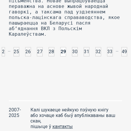
...
...
2
25
26
27
28
29
30
31
32
33
49
2007-
Калі шукаеце нейкую пэўную кнігу
2025
або хочаце каб быў апублікаваны ваш
скан,
пішыце ў
кантакты