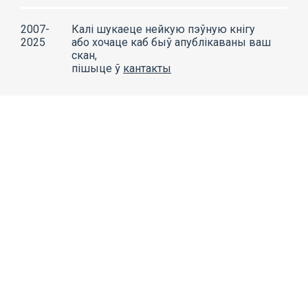
2007-
Калі шукаеце нейкую пэўную кнігу
2025
або хочаце каб быў апублікаваны ваш
скан,
пішыце ў
кантакты