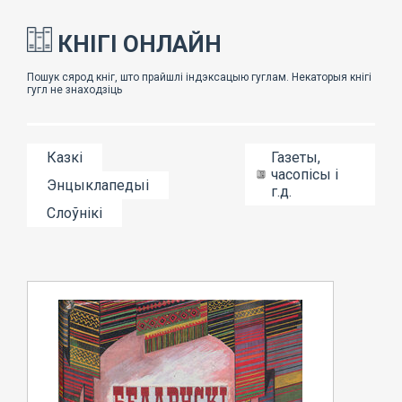
КНІГІ ОНЛАЙН
Казкі
Газеты,
часопісы і
Энцыклапедыі
г.д.
Слоўнікі