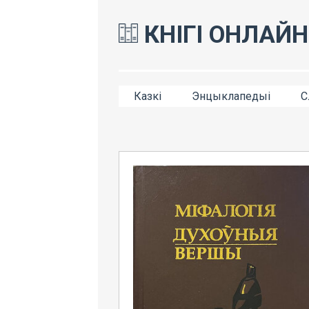
КНІГІ ОНЛАЙН
Казкі
Энцыклапедыі
С