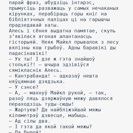
парай фраз, абудзіць інтарэс,
прымусіць разважаць у самых нечаканых
кірунках, перабіраць горы кніг на
бібліятэчных паліцах ці на гарышчы
прадзедавай хаты.
Алесь і сёння выдатна памятае, скуль
з’явілася ягоная апантанасць
гісторыяй. Неяк Майкл прывалок з лесу
вялізны кош грыбоў. Адны баравікі ды
падасінавікі!
— Ух ты! I дзе ж гэта знайшоў
столькі?! — шчыра здзівіўся
сямікласнік Алесь.
— Кантрабанда! — адказаў нешта
няўцямнае дзядзька.
— У сэнсе?
— А, — махнуў Майкл рукой, — так,
разоў пяць дзяржаўную мяжу давялося
пераходзіць туды-сюды!
— Жартуеш? Да найбліжэйшай мяжы
кіламетраў дзвесце, мабыць.
— Ад сілы два.
— I гэта да якой такой мяжы?
— Да былой!