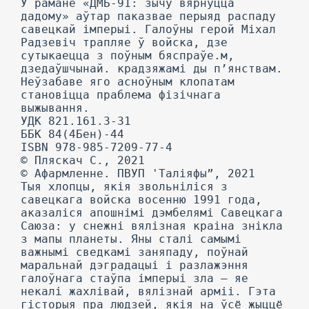
У рамане «ДМБ-91: зычу вярнуцца
дадому» аўтар паказвае перыяд распаду
савецкай імперыі. Галоўны герой Міхал
Радзевіч трапляе ў войска, дзе
сутыкаецца з поўным бяспраўе.м,
дзедаўшчынай. крадзяжамі ды п’янствам.
Неўзабаве яго асноўным клопатам
становіцца праблема фізічнага
выжывання.
УДК 821.161.3-31
ББК 84(4Бен)-44
ISBN 978-985-7209-77-4
© Пляскач С., 2021
© Афармленне. ПВУП 'Таліяфы”, 2021
Тыя хлопцы, якія звольніліся з
савецкага войска восенню 1991 года,
аказаліся апошнімі дэмбелямі Савецкага
Саюза: у снежні вялізная краіна знікла
з мапы планеты. Яны сталі самымі
важнымі сведкамі заняпаду, поўнай
маральнай дэградацыі і разлажэння
галоўнага стаўпа імперыі зла — яе
некалі жахлівай, вялізнай арміі. Гэта
гісторыя пра людзей, якія на ўсё жыццё