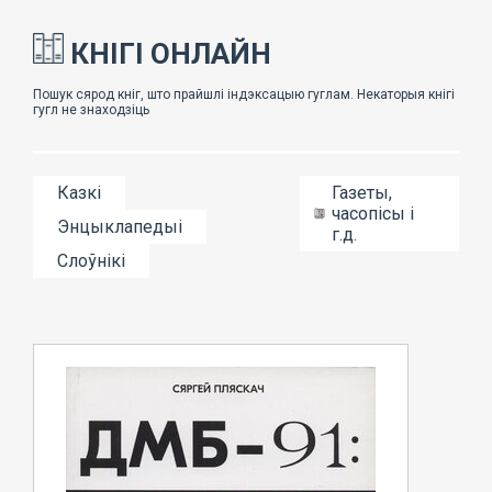
КНІГІ ОНЛАЙН
Казкі
Газеты,
часопісы і
Энцыклапедыі
г.д.
Слоўнікі