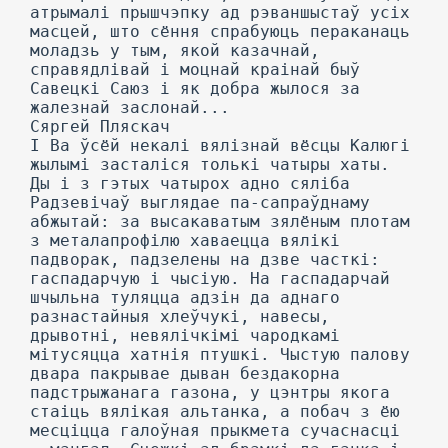
атрымалі прышчэпку ад рэваншыстаў усіх
масцей, што сёння спрабуюць пераканаць
моладзь у тым, якой казачнай,
справядлівай і моцнай краінай быў
Савецкі Саюз і як добра жылося за
жалезнай заслонай...
Сяргей Пляскач
I Ва ўсёй некалі вялізнай вёсцы Калюгі
жылымі засталіся толькі чатыры хаты.
Ды і з гэтых чатырох адно сяліба
Радзевічаў выглядае па-сапраўднаму
абжытай: за высакаватым зялёным плотам
з металапрофілю хаваецца вялікі
падворак, падзелены на дзве часткі:
гаспадарчую і чысіую. На гаспадарчай
шчыльна туляцца адзін да аднаго
разнастайныя хлеўчукі, навесы,
дрывотні, невялічкімі чародкамі
мітусяцца хатнія птушкі. Чыстую палову
двара пакрывае дыван бездакорна
падстрыжанага газона, у цэнтры якога
стаіць вялікая альтанка, а побач з ёю
месціцца галоўная прыкмета сучаснасці