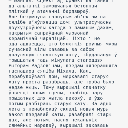
— мангал. Сцежкі ад брамкі да ганка і
да альтанкі замошчаныя бетоннай
пліткай у атачэнні бардзюраў.
Але безумоўна галоўным аб’ектам на
сялібе з’яўляецца дом: ультрасучасны
двухузроўневы катэдж з ламаным дахам,
пакрытым сапраўднай чырвонай
керамічнай чарапіцай. Ніхто і не
здагадваецца, што бялюткія роўныя муры
сучаснай вілы хаваюць за сабою
драўляную сялянскую хату, збудаваную ў
трыццатыя гады мінулага стагоддзя
Рыгорам Радзевічам, дзедам цяперашняга
гаспадара сялібы Міхала. Калі
перабудоўвалі дом, меркавалі старую
хату проста разабраць, але трэба было
недзе жыць. Таму вырашылі спачатку
ўзвесці новыя сцены, зрабіць пару
прыдатных для жытла пакояў, а ўжо
потым разбіраць старую хату. За адно
лета з пенаблокаў склалі новыя муры
вакол дзедавай хаты, разабралі стары
дах, але потым, пасля некалькіх
сямейных нарадаў, вырашылі захаваць