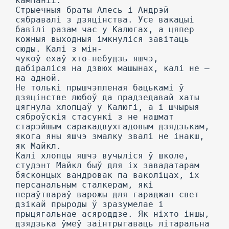
кампаніі.
Стрыечныя браты Алесь і Андрэй
сябравалі з дзяцінства. Усе вакацыі
бавілі разам час у Калюгах, а цяпер
кожныя выходныя імкнуліся завітаць
сюды. Калі з мін-
чукоў ехаў хто-небудзь яшчэ,
дабіраліся на дзвюх машынах, калі не —
на адной.
He толькі прышчэпленая бацькамі ў
дзяцінстве любоў да прадзедавай хаты
цягнула хлопцаў у Калюгі, а і шчырыя
сяброўскія стасункі з не нашмат
старэйшым саракадвухгадовым дзядзькам,
якога яны яшчэ змалку звалі не інакш,
як Майкл.
Калі хлопцы яшчэ вучыліся ў школе,
студэнт Майкл быў для іх завадатарам
бясконцых вандровак па ваколіцах, іх
персанальным сталкерам, які
пераўтвараў варожы для гараджан свет
дзікай прыроды ў зразумелае і
прыцягальнае асяроддзе. Як ніхто іншы,
дзядзька ўмеў заінтрыгаваць літаральна