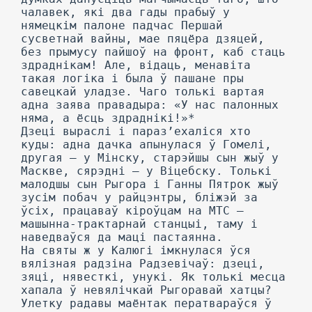
чалавек, які два гады прабыў у
нямецкім палоне падчас Першай
сусветнай вайны, мае пяцёра дзяцей,
без прымусу пайшоў на фронт, каб стаць
здраднікам! Але, відаць, менавіта
такая логіка і была ў пашане пры
савецкай уладзе. Чаго толькі вартая
адна заява правадыра: «У нас палонных
няма, а ёсць здраднікі!»*
Дзеці выраслі і параз’ехаліся хто
куды: адна дачка апынулася ў Гомелі,
другая — у Мінску, старэйшы сын жыў у
Маскве, сярэдні — у Віцебску. Толькі
малодшы сын Рыгора і Ганны Пятрок жыў
зусім побач у райцэнтры, бліжэй за
ўсіх, працаваў кіроўцам на МТС —
машынна-трактарнай станцыі, таму і
наведваўся да маці пастаянна.
На святы ж у Калюгі імкнулася ўся
вялізная радзіна Радзевічаў: дзеці,
зяці, нявесткі, унукі. Як толькі месца
хапала ў невялічкай Рыгоравай хатцы?
Улетку радавы маёнтак ператвараўся ў