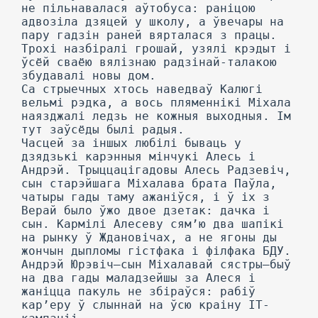
не пільнавалася аўтобуса: раніцою
адвозіла дзяцей у школу, а ўвечары на
пару гадзін раней вярталася з працы.
Трохі назбіралі грошай, узялі крэдыт і
ўсёй сваёю вялізнаю радзінай-талакою
збудавалі новы дом.
Са стрыечных хтось наведваў Калюгі
вельмі рэдка, а вось пляменнікі Міхала
наязджалі ледзь не кожныя выходныя. Ім
тут заўсёды былі радыя.
Часцей за іншых любілі бываць у
дзядзькі карэнныя мінчукі Алесь і
Андрэй. Трыццацігадовы Алесь Радзевіч,
сын старэйшага Міхалава брата Паўла,
чатыры гады таму ажаніўся, і ў іх з
Верай было ўжо двое дзетак: дачка і
сын. Кармілі Алесеву сям’ю два шапікі
на рынку ў Ждановічах, а не ягоны ды
жончын дыпломы гістфака і філфака БДУ.
Андрэй Юрэвіч—сын Міхалавай сястры—быў
на два гады маладзейшы за Алеся і
жаніцца пакуль не збіраўся: рабіў
кар’еру ў слыннай на ўсю краіну ІТ-