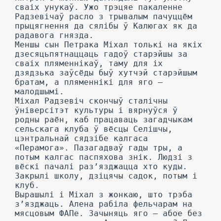
сваіх унукаў. Ужо трэцяе пакаленне
Радзевічаў расло з трывалым пачуццём
прыцягнення да сялібы ў Калюгах як да
радавога гнязда.
Меншы сын Петрака Міхал толькі на якіх
дзесяцьпятнаццаць гадоў старэйшы за
сваіх пляменнікаў, таму для іх
дзядзька заўсёды быў хутчэй старэйшым
братам, а пляменнікі для яго —
малодшымі.
Міхал Радзевіч скончыў сталічны
ўніверсітэт культуры і вярнуўся ў
родны раён, каб працаваць загадчыкам
сельскага клуба ў вёсцы Селішчы,
цэнтральнай сядзібе калгаса
«Перамога». Пазагадваў гады тры, а
потым калгас паспяхова знік. Людзі з
вёскі пачалі раз’язджацца хто куды.
Закрылі школу, дзіцячы садок, потым і
клуб.
Вырашылі і Міхал з жонкаю, што трэба
з’язджаць. Алена рабіла фельчарам на
мясцовым ФАПе. Зачыняць яго — абое без