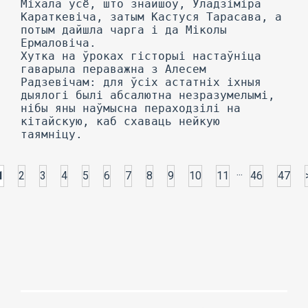
Міхала ўсё, што знайшоў, Уладзіміра
Караткевіча, затым Кастуся Тарасава, а
потым дайшла чарга і да Міколы
Ермаловіча.
Хутка на ўроках гісторыі настаўніца
гаварыла пераважна з Алесем
Радзевічам: для ўсіх астатніх іхныя
дыялогі былі абсалютна незразумелымі,
нібы яны наўмысна пераходзілі на
кітайскую, каб схаваць нейкую
таямніцу.
...
1
2
3
4
5
6
7
8
9
10
11
46
47