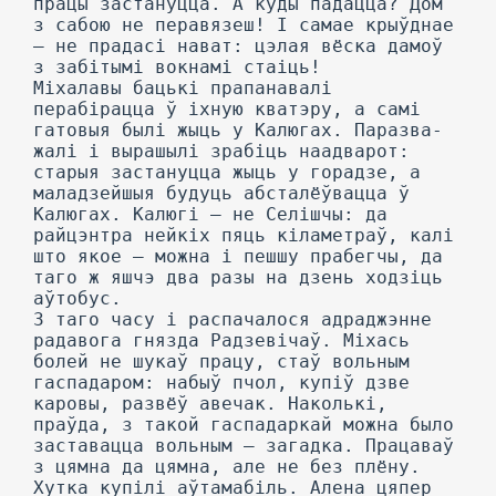
працы застануцца. А куды падацца? Дом
з сабою не перавязеш! I самае крыўднае
— не прадасі нават: цэлая вёска дамоў
з забітымі вокнамі стаіць!
Міхалавы бацькі прапанавалі
перабірацца ў іхную кватэру, а самі
гатовыя былі жыць у Калюгах. Паразва-
жалі і вырашылі зрабіць наадварот:
старыя застануцца жыць у горадзе, а
маладзейшыя будуць абсталёўвацца ў
Калюгах. Калюгі — не Селішчы: да
райцэнтра нейкіх пяць кіламетраў, калі
што якое — можна і пешшу прабегчы, да
таго ж яшчэ два разы на дзень ходзіць
аўтобус.
3 таго часу і распачалося адраджэнне
радавога гнязда Радзевічаў. Міхась
болей не шукаў працу, стаў вольным
гаспадаром: набыў пчол, купіў дзве
каровы, развёў авечак. Наколькі,
праўда, з такой гаспадаркай можна было
заставацца вольным — загадка. Працаваў
з цямна да цямна, але не без плёну.
Хутка купілі аўтамабіль. Алена цяпер