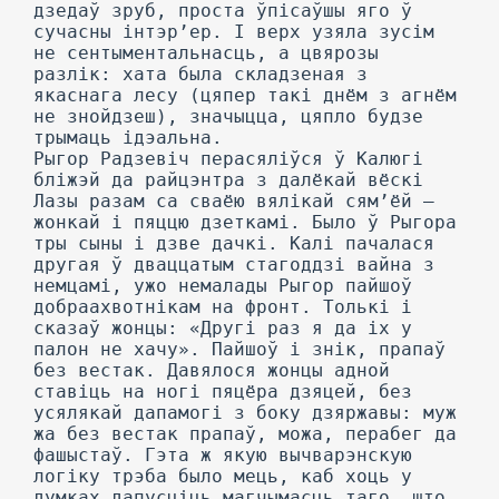
дзедаў зруб, проста ўпісаўшы яго ў
сучасны інтэр’ер. I верх узяла зусім
не сентыментальнасць, а цвярозы
разлік: хата была складзеная з
якаснага лесу (цяпер такі днём з агнём
не знойдзеш), значыцца, цяпло будзе
трымаць ідэальна.
Рыгор Радзевіч перасяліўся ў Калюгі
бліжэй да райцэнтра з далёкай вёскі
Лазы разам са сваёю вялікай сям’ёй —
жонкай і пяццю дзеткамі. Было ў Рыгора
тры сыны і дзве дачкі. Калі пачалася
другая ў дваццатым стагоддзі вайна з
немцамі, ужо немалады Рыгор пайшоў
добраахвотнікам на фронт. Толькі і
сказаў жонцы: «Другі раз я да іх у
палон не хачу». Пайшоў і знік, прапаў
без вестак. Давялося жонцы адной
ставіць на ногі пяцёра дзяцей, без
усялякай дапамогі з боку дзяржавы: муж
жа без вестак прапаў, можа, перабег да
фашыстаў. Гэта ж якую вычварэнскую
логіку трэба было мець, каб хоць у
думках дапусціць магчымасць таго, што