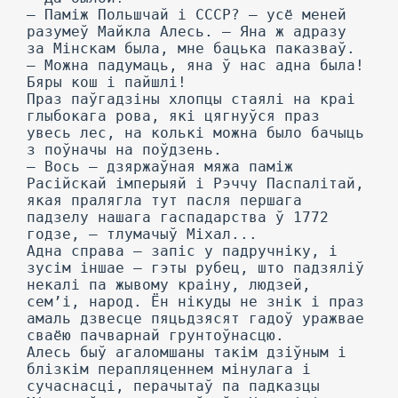
— Паміж Польшчай і СССР? — усё меней
разумеў Майкла Алесь. — Яна ж адразу
за Мінскам была, мне бацька паказваў.
— Можна падумаць, яна ў нас адна была!
Бяры кош і пайшлі!
Праз паўгадзіны хлопцы стаялі на краі
глыбокага рова, які цягнуўся праз
увесь лес, на колькі можна было бачыць
з поўначы на поўдзень.
— Вось — дзяржаўная мяжа паміж
Расійскай імперыяй і Рэччу Паспалітай,
якая пралягла тут пасля першага
падзелу нашага гаспадарства ў 1772
годзе, — тлумачыў Міхал...
Адна справа — запіс у падручніку, і
зусім іншае — гэты рубец, што падзяліў
некалі па жывому краіну, людзей,
сем’і, народ. Ён нікуды не знік і праз
амаль дзвесце пяцьдзясят гадоў уражвае
сваёю пачварнай грунтоўнасцю.
Алесь быў агаломшаны такім дзіўным і
блізкім перапляценнем мінулага і
сучаснасці, перачытаў па падказцы