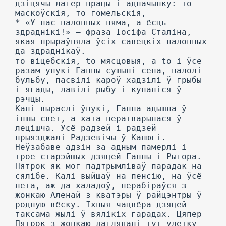
дзіцячы лагер працы і адпачынку: то
маскоўскія, то гомельскія,
* «У нас палонных няма, а ёсць
здраднікі!» — фраза Іосіфа Сталіна,
якая прыраўняла ўсіх савецкіх палонных
да здраднікаў.
то віцебскія, to мясцовыя, a to i ўсе
разам унукі Ганны сушылі сена, палолі
бульбу, пасвілі кароў хадзілі ў грыбы
і ягады, лавілі рыбу і купаліся ў
рэчцы.
Калі выраслі ўнукі, Ганна адышла ў
іншы свет, а хата ператварылася ў
лецішча. Усё радзей і радзей
прыязджалі Радзевічы ў Калюгі.
Неўзабаве адзін за адным памерлі і
трое старэйшых дзяцей Ганны і Рыгора.
Пятрок як мог падтрымліваў парадак на
сялібе. Калі выйшаў на пенсію, на ўсё
лета, аж да халадоў, перабіраўся з
жонкаю Аленай з кватэры ў райцэнтры ў
родную вёску. Іхныя чацвёра дзяцей
таксама жылі ў вялікіх гарадах. Цяпер
Пятрок з жонкаю даглядалі тут улетку