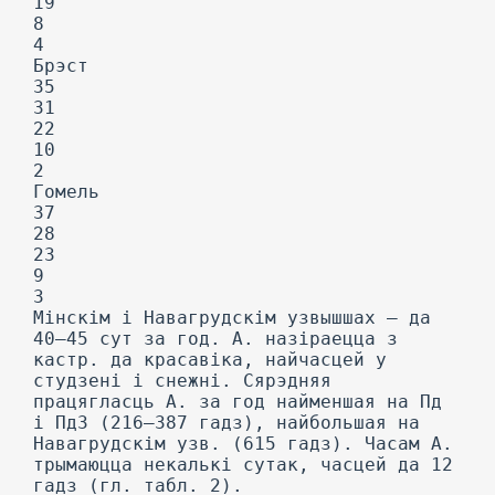
19
8
4
Брэст
35
31
22
10
2
Гомель
37
28
23
9
3
Мінскім і Навагрудскім узвышшах — да
40—45 сут за год. А. назіраецца з
кастр. да красавіка, найчасцей у
студзені і снежні. Сярэдняя
працягласць А. за год найменшая на Пд
і ПдЗ (216—387 гадз), найбольшая на
Навагрудскім узв. (615 гадз). Часам А.
трымаюцца некалькі сутак, часцей да 12
гадз (гл. табл. 2).