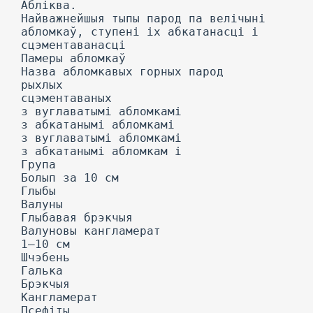
Абліква.
Найважнейшыя тыпы парод па велічыні
абломкаў, ступені іх абкатанасці і
сцэментаванасці
Памеры абломкаў
Назва абломкавых горных парод
рыхлых
сцэментаваных
з вуглаватымі абломкамі
з абкатанымі абломкамі
з вуглаватымі абломкамі
з абкатанымі абломкам і
Група
Болып за 10 см
Глыбы
Валуны
Глыбавая брэкчыя
Валуновы кангламерат
1—10 см
Шчэбень
Галька
Брэкчыя
Кангламерат
Псефіты