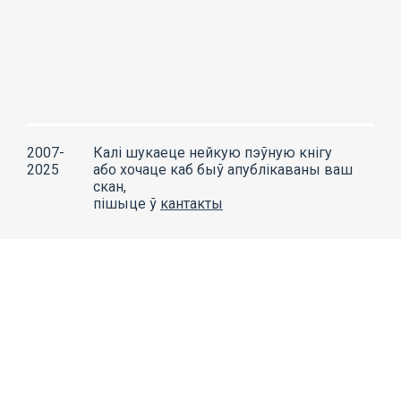
2007-
Калі шукаеце нейкую пэўную кнігу
2025
або хочаце каб быў апублікаваны ваш
скан,
пішыце ў
кантакты