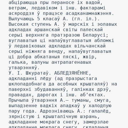
абціраюцца пры пераносе іх вадой,
ветрам, ледавіком і інш. фактарамі
асяроддзя ў працэсе асадканамнажэння.
Вылучаюць 5 класаў А. (гл. іл.).
Высокая ступень А. ў марскіх і эолавых
адкладах аршанскай світы палескай
серыі верхняга пратэразою Беларусі;
вуглаватыя ці напаўвуглаватыя абломкі
ў ледавіковых адкладах вільчанскай
серыі ніжняга венду, напаўвуглаватыя
ці добра абкатаныя пяскі, жвір,
галька, валуны антрапагенавых
утварэнняў.
У. I. Шкуратаў. АБЛЕДЗЯНЁННЕ,
адкладанні лёду (ад празрыстага
шклопадобнага да асобных крышталяў) на
паверхні збудаванняў, галінках дрэў,
правадах, дарогах і інш. аб’ектах.
Прычыпа ўтварэння А.— туманы, смуга,
выпадзенне вадкіх ападкаў у халодпую
пару года. Адрозніваюць А.: галалёд,
зярністую і крышталічную шэрань,
адкладанне мокрага снегу, замерзлае
адкладанне мокрага снегу, складаныя