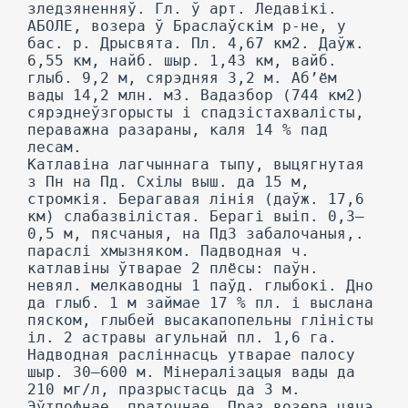
зледзяненняў. Гл. ў арт. Ледавікі.
АБОЛЕ, возера ў Браслаўскім р-не, у
бас. р. Дрысвята. Пл. 4,67 км2. Даўж.
6,55 км, найб. шыр. 1,43 км, вайб.
глыб. 9,2 м, сярэдняя 3,2 м. Аб’ём
вады 14,2 млн. м3. Вадазбор (744 км2)
сярэднеўзгорысты і спадзістахвалісты,
пераважна разараны, каля 14 % пад
лесам.
Катлавіна лагчыннага тыпу, выцягнутая
з Пн на Пд. Схілы выш. да 15 м,
стромкія. Берагавая лінія (даўж. 17,6
км) слабазвілістая. Берагі выіп. 0,3—
0,5 м, пясчаныя, на ПдЗ забалочаныя,.
параслі хмызняком. Падводная ч.
катлавіны ўтварае 2 плёсы: паўн.
невял. мелкаводны 1 паўд. глыбокі. Дно
да глыб. 1 м займае 17 % пл. і выслана
пяском, глыбей высакапопельны гліністы
іл. 2 астравы агульнай пл. 1,6 га.
Надводная расліннасць утварае палосу
шыр. 30—600 м. Мінералізацыя вады да
210 мг/л, празрыстасць да 3 м.
Эўтпофнае, праточнае. Праз возера цячэ