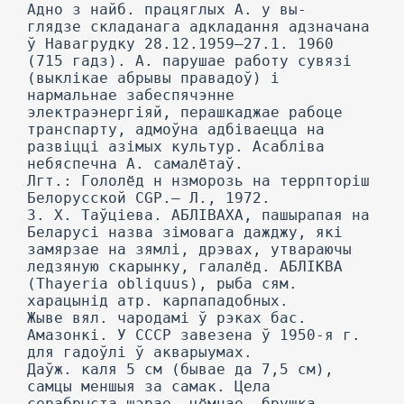
Адно з найб. працяглых А. у вы-
глядзе складанага адкладання адзначана
ў Навагрудку 28.12.1959—27.1. 1960
(715 гадз). А. парушае работу сувязі
(выклікае абрывы правадоў) і
нармальнае забеспячэнне
электраэнергіяй, перашкаджае рабоце
транспарту, адмоўна адбіваецца на
развіцці азімых культур. Асабліва
небяспечна А. самалётаў.
Лгт.: Гололёд н нзморозь на террпторіш
Белорусской CGP.— Л., 1972.
3. X. Таўціева. АБЛІВАХА, пашырапая на
Беларусі назва зімовага дажджу, які
замярзае на зямлі, дрэвах, утвараючы
ледзяную скарынку, галалёд. АБЛІКВА
(Thayeria obliquus), рыба сям.
харацынід атр. карпападобных.
Жыве вял. чародамі ў рэках бас.
Амазонкі. У СССР завезена ў 1950-я г.
для гадоўлі ў акварыумах.
Даўж. каля 5 см (бывае да 7,5 см),
самцы меншыя за самак. Цела
серабрыста-шэрае, цёмнае, брушка