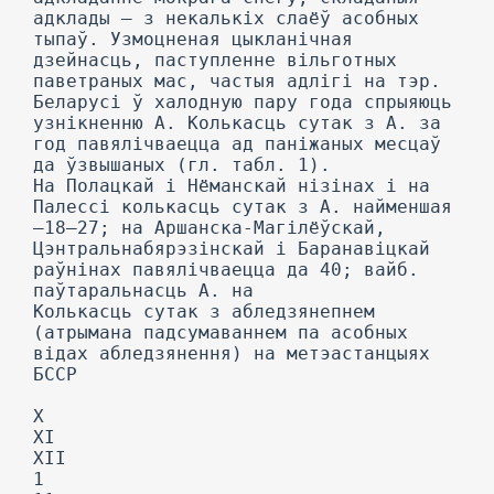
адклады — з некалькіх слаёў асобных
тыпаў. Узмоцненая цыкланічная
дзейнасць, паступленне вільготных
паветраных мас, частыя адлігі на тэр.
Беларусі ў халодную пару года спрыяюць
узнікненню А. Колькасць сутак з А. за
год павялічваецца ад паніжаных месцаў
да ўзвышаных (гл. табл. 1).
На Полацкай і Нёманскай нізінах і на
Палессі колькасць сутак з А. найменшая
—18—27; на Аршанска-Магілёўскай,
Цэнтральнабярэзінскай і Баранавіцкай
раўнінах павялічваецца да 40; вайб.
паўтаральнасць А. на
Колькасць сутак з абледзянепнем
(атрымана падсумаваннем па асобных
відах абледзянення) на метэастанцыях
БССР
X
XI
XII
1