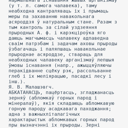
нармальнага існавання жывых арганізмаў
(у т. л. самога чалавека), таму
неабходна кантраляваць іх і прымаць
меры па захаванню навакольнага
асяроддзя ў натуральным стане. Разам з
тым кантроль за сілай уздзеяння
прыродных А. ф. і карэкціроўка яго
даюць магчымасць чалавеку адпаведна
сваім патрэбам і задачам аховы прыроды
ўзбагачаць і паляпшаць навакольнае
прыроднае асяроддзе, ствараць для
неабходных чалавеку арганізмаў лепшыя
ўмовы існавання (напр., ажыццяўляючы
перакідванне сцёку рэк, рассольванне
глеб і іх меліярацыю, пасадкі лесу і
інш.).
Я. В. Малашэвгч.
АБКАТАНАСЦЬ, пацёртасць, згладжанасць
зерняў (абломкаў горных парод і
мінералаў), якія складаюць абломкавую
горную пароду асадкавага паходжання;
адна з важныхліталагічных
характарыстык абломкавых горных парод
пры вызначэнні іх прыроды. Зерні