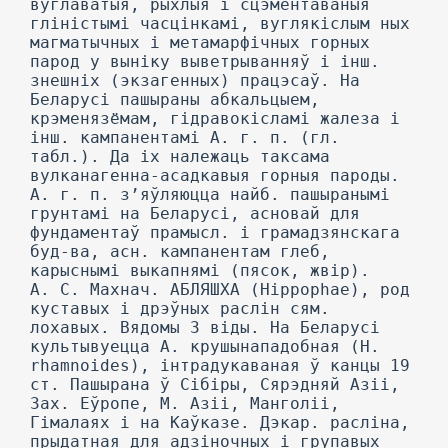
вуглаватыя, рыхлыя і сцэментаваныя
гліністымі часцінкамі, вуглякіслым ных
магматычных і метамарфічных горных
парод у выніку выветрыванняў і інш.
знешніх (экзагенных) працэсаў. На
Беларусі пашыраны абкальцыем,
крэменязёмам, гідравокісламі жалеза і
інш. кампанентамі А. г. п. (гл.
табл.). Да іх належаць таксама
вулканагенна-асадкавыя горныя пароды.
А. г. п. з’яўляюцца найб. пашыранымі
грунтамі на Беларусі, асновай для
фундаментаў прамысл. і грамадзянскага
буд-ва, асн. кампанентам глеб,
карыснымі выкапнямі (пясок, жвір).
A. С. Махнач. АБЛЯШХА (Hippophae), род
куставых і дрэўных раслін сям.
лохавых. Вядомы 3 віды. На Беларусі
культывуецца А. крушынападобная (Н.
rhamnoides), інтрадукаваная ў канцы 19
ст. Пашырана ў Сібіры, Сярэдняй Азіі,
Зах. Еўропе, М. Азіі, Манголіі,
Гімалаях і на Каўказе. Дэкар. расліна,
прыдатная для адзіночных і групавых