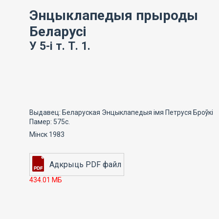
Энцыклапедыя прыроды
Беларусі
У 5-і т. Т. 1.
Выдавец: Беларуская Энцыклапедыя імя Петруся Броўкі
Памер: 575с.
Мінск 1983
434.01 МБ