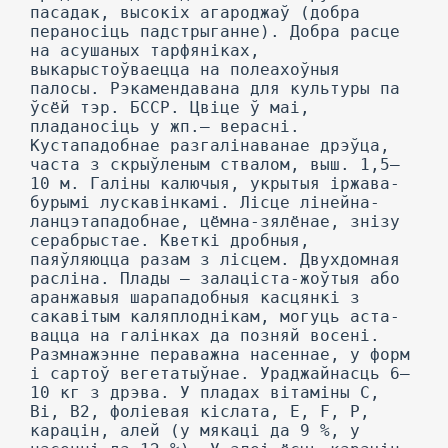
пасадак, высокіх агароджаў (добра
пераносіць падстрыганне). Добра расце
на асушаных тарфяніках,
выкарыстоўваецца на полеахоўныя
палосы. Рэкамендавана для культуры па
ўсёй тэр. БССР. Цвіце ў маі,
пладаносіць у жп.— верасні.
Кустападобнае разгалінаванае дрэўца,
часта з скрыўленым ствалом, выш. 1,5—
10 м. Галіны калючыя, укрытыя іржава-
бурымі лускавінкамі. Лісце лінейна-
ланцэтападобнае, цёмна-зялёнае, знізу
серабрыстае. Кветкі дробныя,
паяўляюцца разам з лісцем. Двухдомная
расліна. Плады — залаціста-жоўтыя або
аранжавыя шарападобныя касцянкі з
сакавітым каляплоднікам, могуць аста-
вацца на галінках да позняй восені.
Размнажэнне пераважна насеннае, у форм
і сартоў вегетатыўнае. Ураджайнасць 6—
10 кг з дрэва. У пладах вітаміны С,
Ві, В2, фоліевая кіслата, E, F, Р,
карацін, алей (у мякаці да 9 %, у