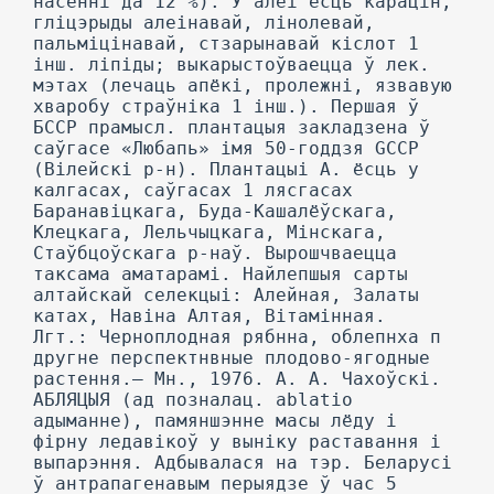
насенні да 12 %). У алеі ёсць карацін,
гліцэрыды алеінавай, лінолевай,
пальміцінавай, стзарынавай кіслот 1
інш. ліпіды; выкарыстоўваецца ў лек.
мэтах (лечаць апёкі, пролежні, язвавую
хваробу страўніка 1 інш.). Першая ў
БССР прамысл. плантацыя закладзена ў
саўгасе «Любапь» імя 50-годдзя GCCP
(Вілейскі р-н). Плантацыі А. ёсць у
калгасах, саўгасах 1 лясгасах
Баранавіцкага, Буда-Кашалёўскага,
Клецкага, Лельчыцкага, Мінскага,
Стаўбцоўскага р-наў. Вырошчваецца
таксама аматарамі. Найлепшыя сарты
алтайскай селекцыі: Алейная, Залаты
катах, Навіна Алтая, Вітамінная.
Лгт.: Черноплодная рябнна, облепнха п
другне перспектнвные плодово-ягодные
растення.— Мн., 1976. A. А. Чахоўскі.
АБЛЯЦЫЯ (ад позналац. ablatio
адыманне), памяншэнне масы лёду і
фірну ледавікоў у выніку раставання і
выпарэння. Адбывалася на тэр. Беларусі
ў антрапагенавым перыядзе ў час 5