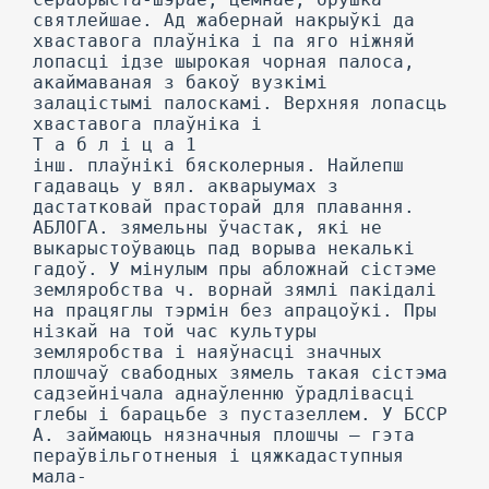
святлейшае. Ад жабернай накрыўкі да
хваставога плаўніка і па яго ніжняй
лопасці ідзе шырокая чорная палоса,
акаймаваная з бакоў вузкімі
залацістымі палоскамі. Верхняя лопасць
хваставога плаўніка і
Т а б л і ц a 1
інш. плаўнікі бясколерныя. Найлепш
гадаваць у вял. акварыумах з
дастатковай прасторай для плавання.
АБЛОГА. зямельны ўчастак, які не
выкарыстоўваюць пад ворыва некалькі
гадоў. У мінулым пры абложнай сістэме
земляробства ч. ворнай зямлі пакідалі
на працяглы тэрмін без апрацоўкі. Пры
нізкай на той час культуры
земляробства і наяўнасці значных
плошчаў свабодных зямель такая сістэма
садзейнічала аднаўленню ўрадлівасці
глебы і барацьбе з пустазеллем. У БССР
А. займаюць нязначныя плошчы — гэта
пераўвільготненыя і цяжкадаступныя
мала-