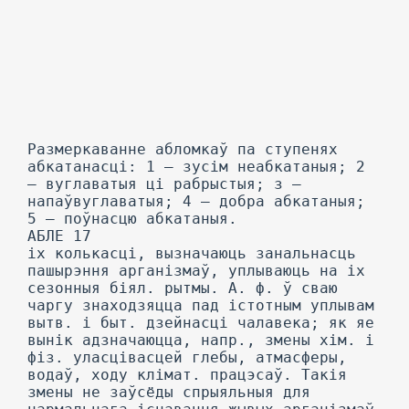
Размеркаванне абломкаў па ступенях
абкатанасці: 1 — зусім неабкатаныя; 2
— вуглаватыя ці рабрыстыя; з —
напаўвуглаватыя; 4 — добра абкатаныя;
5 — поўнасцю абкатаныя.
АБЛЕ 17
іх колькасці, вызначаюць занальнасць
пашырэння арганізмаў, уплываюць на іх
сезонныя біял. рытмы. А. ф. ў сваю
чаргу знаходзяцца пад істотным уплывам
вытв. і быт. дзейнасці чалавека; як яе
вынік адзначаюцца, напр., змены хім. і
фіз. уласцівасцей глебы, атмасферы,
водаў, ходу клімат. працэсаў. Такія
змены не заўсёды спрыяльныя для