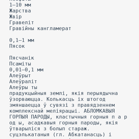
1—10 мм
Жарства
Жвір
Гравеліт
Гравійны кангламерат
0,1—1 мм
Пясок
Пясчанік
Псаміты
0,01—0,1 мм
Алеўрыт
Алеўраліт
Алеўры ты
прадукцыйныя землі, якія перыядычна
ўзорваюцца. Колькасць іх штогод
змяншаецца ў сувязі з правядзеннем
комплекснай меліярацыі. АБЛОМКАВЫЯ
ГОРПЫЯ ПАРОДЫ, кластычныя горныя п а р
од ы, асадкавыя горныя пароды, якія
ўтварыліся з болып стараж.
суцэлькатаныя (гл. Абкатанасць) і