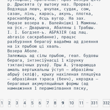
р. Дрысвята (у вытоку наз. Прорва).
Водзяцца лешч, шчупак, судак, сом,
сазан, лінь, карась, акунь, плотка,
краснапёрка, ёсць вугор. На зах.
беразе возера в. Валейнішкі 1 Мамяны.
на ўсх.— Дварышча, Абаляны і Трабшы.
I. I. Богдзел-ь. АБРАЗІЯ (ад лац.
abrasio саскрабанне), працэс
разбурэння берагоў вадаёма ад дзеяння
на іх прыбою ці хваль.
Возера Аболе.
Залежыць ад сілы прыбою, геал. будовы
берага, інтэнсіўнасці 1 кірунку
тэктанічных рухаў. Пры А. ўтвараюцца
амаль вертыкальны ўступ — абразійны
абрыў (кліф), крыху нахіленая пляцоўка
— абразійная тэраса (бенч), нярэдка —
берагавыя акумуляцыйныя формы (ад
намнажэння 1 перамеіпвання пяску,
...
1
2
3
4
5
6
7
8
9
10
11
331
332