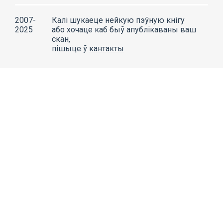
2007-
Калі шукаеце нейкую пэўную кнігу
2025
або хочаце каб быў апублікаваны ваш
скан,
пішыце ў
кантакты