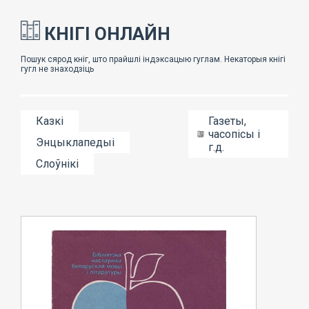
КНІГІ ОНЛАЙН
Казкі
Газеты,
часопісы і
Энцыклапедыі
г.д.
Слоўнікі