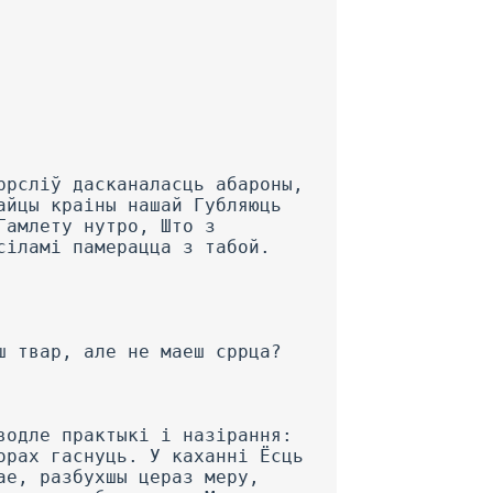
ррсліў дасканаласць абароны,
айцы краіны нашай Губляюць
Гамлету нутро, Што з
сіламі памерацца з табой.
ш твар, але не маеш сррца?
водле практыкі і назірання:
орах гаснуць. У каханні Ёсць
ае, разбухшы цераз меру,