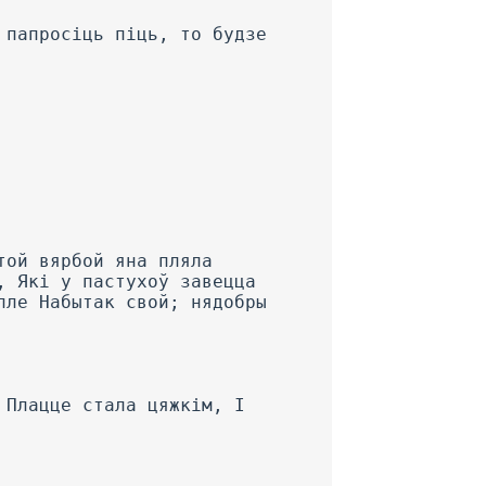
 папросіць піць, то будзе
той вярбой яна пляла
, Які у пастухоў завецца
лле Набытак свой; нядобры
 Плацце стала цяжкім, I