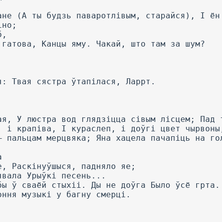
ане (А ты будзь паваротлівым, старайся), I ён
іно;
б,
 гатова, Канцы яму. Чакай, што там за шум?
я: Твая сястра ўтапілася, Ларрт.
ая, У люстра вод глядзіцца сівым лісцем; Пад 
, і крапіва, I кураслеп, і доўгі цвет чырвоны
— пальцам мерцвяка; Яна хацела пачапіць на го
а
е, Раскінуўшыся, падняло яе;
явала Урыўкі песень...
бы ў сваёй стыхіі. Ды не доўга Было ўсё грта.
оння музыкі у багну смерці.