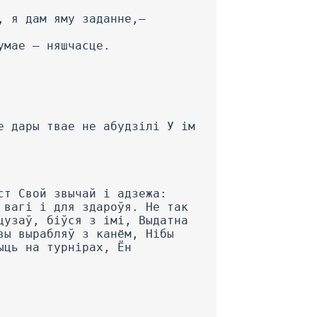
, я дам яму заданне,—
умае — няшчасце.
е дары твае не абудзілі У ім
ст Свой звычай і адзежа:
 вагі і для здароўя. He так
цузаў, біўся з імі, Выдатна
вы вырабляў з канём, Нібы
ыць на турнірах, Ён