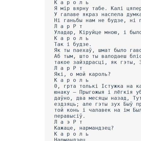
К а р о л ь
Я мір вярну табе. Калі цяпе
У галаве якраз наспела думк
Hi ганьбы нам не будзе, ні 
Л а р Р т
Уладар, Кіруйце мною, і был
К а р о л ь
Так і будзе.
Як ты паехаў, шмат было гав
Аб тым, што ты валодаеш блі
такое зайздрасці, як гэты, 
Л а р Р т
Які, о мой кароль?
К а р о л ь
0, грта толькі Істужка на к
юнаку — Прыгожыя і лёгкія у
даўно, два месяцы назад, Ту
ездзяць; але гэты зух Быў п
той конь і чалавек на ім Бы
перавысіў.
Л а э Р т
Кажаце, нармандзец?
К а р о л ь
Нармандзец.