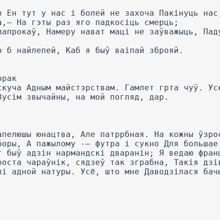
р Ен тут у нас і болей не захоча Пакінуць нас
а,— На гэты раз яго падкосіць смерць;
папрокаў, Намеру нават маці не заўважыць, Пад
о б найлепей, Каб я быў ваіпай зброяй.
орак
скуча Адным майстэрствам. Гамлет грта чуў. Ус
Зусім звычайны, на мой погляд, дар.
апелюшы юнацтва, Але патррбная. На кожны ўзро
боры, А пажылому -— футра і сукно Для большае
т быў адзін нармандскі дваранін; Я ведаю фран
роста чараўнік, сядзеў так зграбна, Такія дзі
лі адной натуры. Усё, што мне Даводзілася бач