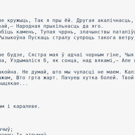
ле кружыць, Так я пры ёй. Другая акалічнасць,
вай,— Народная прыхільнасць да яго.
обіць камень, Тупая чррнь, злачынствы патапіў
Рызыкоўна Пускаць стралу супроць такога ветру
не будзе, Сястра мая ў адчаі чорным гіне, Чыя
ла, Уздымаліся б, як сонца, над вякамі,— Але 
акойна. He думай, што мы чуласці не маем. Кал
ажам, Што грта жарт. Пачуеш хутка болей. Твой
выцякае...
ам і каралеве.
ачыў;
першы Іх атрымаў.