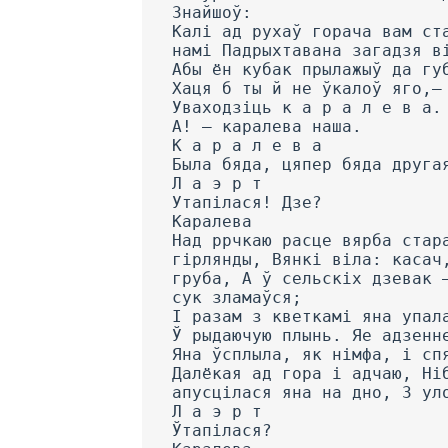
Знайшоў:
Калі ад рухаў горача вам ст
намі Падрыхтавана загадзя в
Абы ён кубак прылажыў да гу
Хаця б ты й не ўкалоў яго,—
Уваходзіць к a р а л е в а.
А! — каралева наша.
К а р а л е в a
Была бяда, цяпер бяда друга
Л а э р т
Утапілася! Дзе?
Каралева
Над ррчкаю расце вярба стар
гірлянды, Вянкі віла: касач
груба, А ў сельскіх дзевак 
сук зламаўся;
I разам з кветкамі яна упал
Ў рыдаючую плынь. Яе адзенн
Яна ўсплыла, як німфа, і сп
Далёкая ад гора і адчаю, Ні
апусцілася яна на дно, 3 ул
Л а э р т
Ўтапілася?