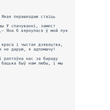
 Якая перашкодаю стаіць
шы У спачуванні, замест
,— Яна б вярнулася ў мой лук
 краса і чыстае дзявоцтва,
я не дарую, я адпомшчу!
і раптоўна нас за бараду
 бацька быў нам любы, і мы