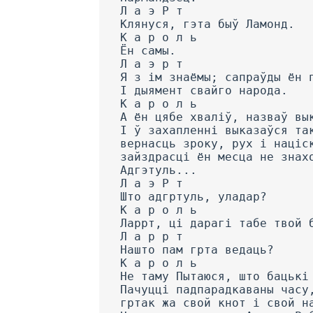
Л а э Р т
Клянуся, гэта быў Ламонд.
К а р о л ь
Ён самы.
Л а э р т
Я з ім знаёмы; сапраўды ён 
I дыямент свайго народа.
К а р о л ь
А ён цябе хваліў, назваў вы
I ў захапленні выказаўся та
вернасць зроку, рух і націс
зайздрасці ён месца не знах
Адгэтуль...
Л а э Р т
Што адгртуль, уладар?
К а р о л ь
Ларрт, ці дарагі табе твой 
Л а р р т
Нашто пам грта ведаць?
К а р о л ь
He таму Пытаюся, што бацькі
Пачуцці падпарадкаваны часу
гртак жа свой кнот і свой н