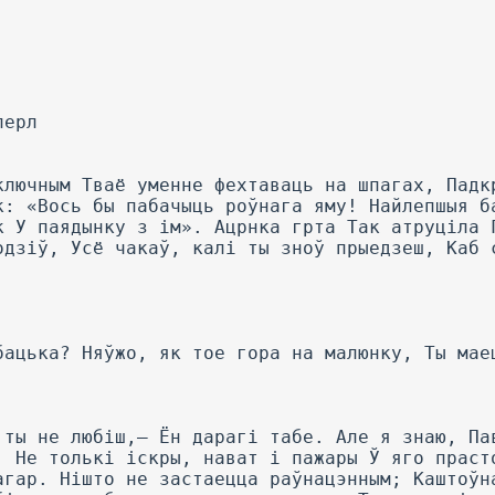
перл
ключным Тваё уменне фехтаваць на шпагах, Падк
к: «Вось бы пабачыць роўнага яму! Найлепшыя б
к У паядынку з ім». Ацрнка грта Так атруціла 
одзіў, Усё чакаў, калі ты зноў прыедзеш, Каб 
бацька? Няўжо, як тое гора на малюнку, Ты мае
 ты не любіш,— Ён дарагі табе. Але я знаю, Па
, He толькі іскры, нават і пажары Ў яго праст
агар. Нішто не застаецца раўнацэнным; Каштоўн