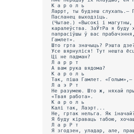
К а р о л ь
Ларрт, ты будзеш слухапь.— 
Пасланец выходзіць.
(Чытае.) «Высокі і магутны,
каралеўства. ЗаЎтРа я буду 
папрасіўшы ў вас прабачэння
Гамлет».
Што грта значыць? Рэшта дзе
Усе вярнуліся! Тут нешта ёс
Ці не падман?
Л а р р т
А вам рука вядома?
К а р о л ь
Так, піша Гамлет. «Голым»,—
Л а э Р т
He разумею. Што ж, няхай пр
«Твая работа».
К а р о л ь
Калі так, Лаэрт...
He, гртак нельга. Як іначай
Я буду кіраваць табою, хоча
Л а р Р т
Я згодзен, уладар, але, пра