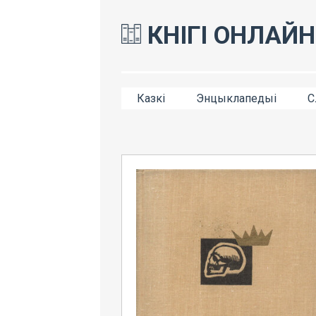
КНІГІ ОНЛАЙН
Казкі
Энцыклапедыі
С