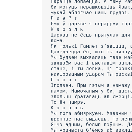
Нарэшце лопаецца. А таму Ра
ёй могуць перашкодзіць Язык
мукай аблягчае нашы грудзі.
Л а э Р т
Яму ў царкве я перарржу гор
К а р о л ь
Царква не ёсць прытулак для
дома.
Як толькі Гамлет з’явіцца, 
Даведаецца ён, што ты вярну
Мы будзем выхваляць тваё ма
звядзём вас I выставім закл
стане, і ты лёгка, Ці трошк
накірованым ударам Ты раскв
Л а р р т
Згодзен. Пры гэтым я намажу
нажом, Намочаным у ёй, даст
здольны Уратаваць ад смерці
To ён памрэ.
К а р о л ь
Мы грта абмяркуем, Узважым 
дррннае нас выдасць, To леп
Яшчэ адным, болып пэўным. Д
Мы урачыста б’ёмся аб закла