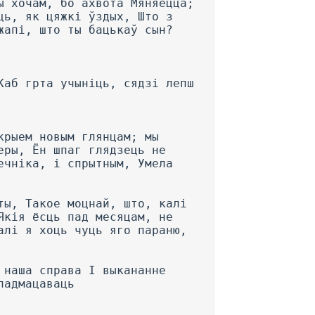
ы хочам, бо ахвота Мяняецца;
ць, як цяжкі ўздых, Што з
жапі, што ты бацькаў сын?
Каб грта учыніць, сядзі лепш
крыем новым глянцам; мы
еры, Ён шпаг глядзець не
ечніка, і спрытным, Умела
ты, Такое моцнай, што, калі
Якія ёсць пад месяцам, не
алі я хоць чуць яго параню,
 наша справа I выкананне
падмацаваць