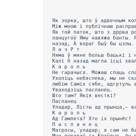
Як зорка, што ў адвечным ко
Між мною і публічнаю распра
Як той паток, што з дррва р
ланцугоў Яму навяжа банты. 
назад, А вораг быў бы цэлы.
Л a э Р т
Няма ў мяне больш бацькі і 
Калі б назад магла ісці хва
К а р о л ь
He гарачыся. Можаш спаць сп
Ухопіць небяспека, мы не ск
любім Саміх сябе, адгртуль 
Уваходзіць пасланец.
Што там? Якія весткі?
Пасланец
Уладар, Лісты ад прынца,— в
К а р о л ь
Ад Гамлета? Хто іх прынёс?
П а с л а н е ц
Матросы, уладар; я сам не б
Мне перадаў іх Клаўдыо, ён 