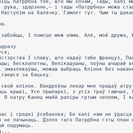
біць патррбна тое, што мы хочам, Тады, калі м
, рука, здарэнне,— і тады «Патррбна» можа ста
 Наступім на балячку. Гамлет тут. Чым ты дака
ла.
 забойцы, I помсце меж няма. Але, мой дружа, 
адразу
ўся;
йстэрства I славу, што надаў табе француз, Па
ады; бесклапотны, Велікадушны, поўны шчырай в
і змахляваўшы, можаш выбраць Клінок без накан
ітаешся за бацьку.
 свой клінок. Вандроўны лекар мне прадаў атру
аць крыві, Усе прыпаркі, з усіх траў гаючых, 
. Я натру Канец маёй рапіры гртым зеллем, I к
час і сродкі ўсебакова; Бо калі нам не ўдасца
ш не пачынаць. Дзеля таго Патррбна гэты план 
ай падумаць.
д...