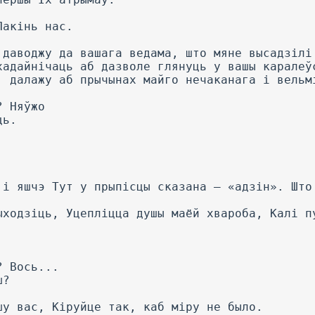
Пакінь нас.
 даводжу да вашага ведама, што мяне высадзілі
хадайнічаць аб дазволе глянуць у вашы каралеў
, далажу аб прычынах майго нечаканага і вельм
? Няўжо
ць.
 і яшчэ Тут у прыпісцы сказана — «адзін». Што
ыходзіць, Уцепліцца душы маёй хвароба, Калі п
? Вось...
ш?
шу вас, Кіруйце так, каб міру не было.