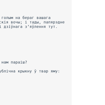
 голым на бераг вашага
скія вочы; і тады, папярэдне
і дзіўнага з’яўлення тут.
 нам параіш?
ублічна крыкну ў твар яму: