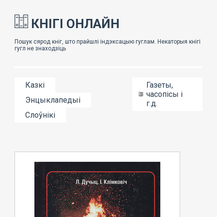
КНІГІ ОНЛАЙН
Казкі
Газеты,
часопісы і
Энцыклапедыі
г.д.
Слоўнікі