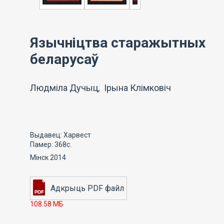
Язычніцтва старажытных
беларусаў
Людміла Дучыц, Ірына Клімковіч
Выдавец: Харвест
Памер: 368с.
Мінск 2014
108.58 МБ