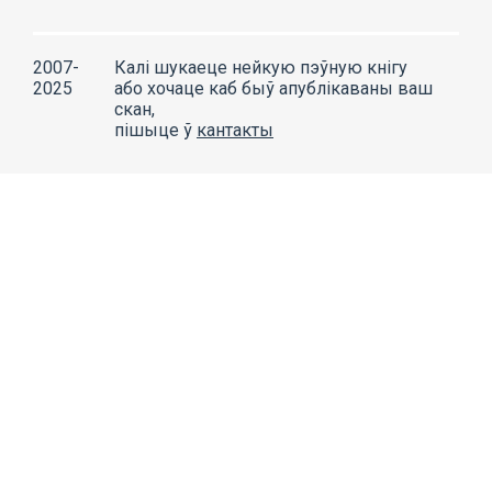
2007-
Калі шукаеце нейкую пэўную кнігу
2025
або хочаце каб быў апублікаваны ваш
скан,
пішыце ў
кантакты