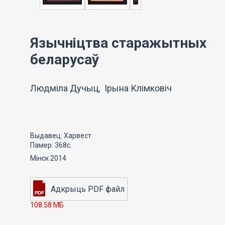
Язычніцтва старажытных
беларусаў
Людміла Дучыц, Ірына Клімковіч
Выдавец: Харвест
Памер: 368с.
Мінск 2014
108.58 МБ