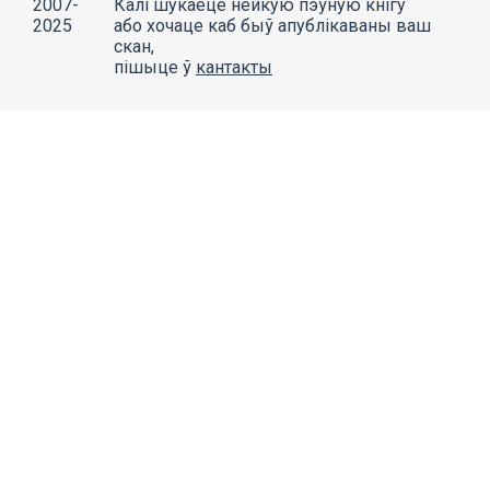
2007-
Калі шукаеце нейкую пэўную кнігу
2025
або хочаце каб быў апублікаваны ваш
скан,
пішыце ў
кантакты