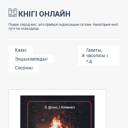
КНІГІ ОНЛАЙН
Казкі
Газеты,
часопісы і
Энцыклапедыі
г.д.
Слоўнікі