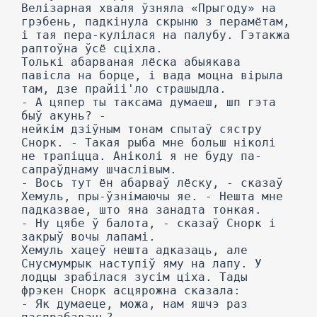
Велізарная хваля ўзняла «Прыгоду» на
грэбень, падкінула скрыню з перамётам,
і тая пера-кулілася на палубу. Гэтакжа
раптоўна ўсё сціхла.
Толькі абарваная лёска абыякава
павісла на борце, і вада моцна вірыла
там, дзе прайіі'ло страшыдла.
- А цяпер ты таксама думаеш, шп гэта
быў акунь? -
нейкім дзіўным тонам спытаў сястру
Снорк. - Такая рыба мне больш ніколі
не трапіцца. Аніколі я не буду па-
сапраўднаму шчаслівым.
- Вось тут ён абарваў лёску, - сказаў
Хемуль, пры-ўзнімаючы яе. - Нешта мне
падказвае, што яна занадта тонкая.
- Ну цябе ў балота, - сказаў Снорк і
закрыў вочы лапамі.
Хемуль хацеў нешта адказаць, але
Снусмумрык наступіў яму на лапу. У
лодцы зрабілася зусім ціха. Тады
фрэкен Снорк асцярожна сказала:
- Як думаеце, можа, нам яшчэ раз