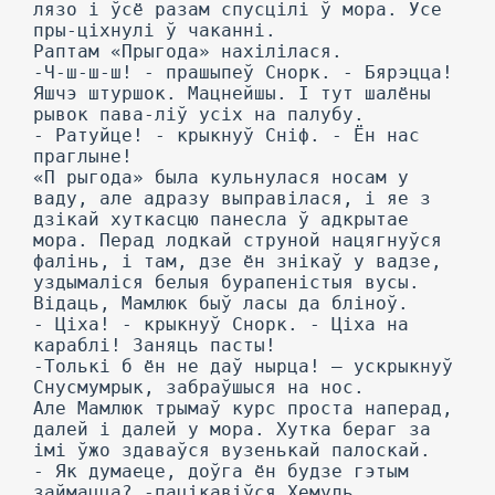
лязо і ўсё разам спусцілі ў мора. Усе
пры-ціхнулі ў чаканні.
Раптам «Прыгода» нахілілася.
-Ч-ш-ш-ш! - прашыпеў Снорк. - Бярэцца!
Яшчэ штуршок. Мацнейшы. I тут шалёны
рывок пава-ліў усіх на палубу.
- Ратуйце! - крыкнуў Сніф. - Ён нас
праглыне!
«П рыгода» была кульнулася носам у
ваду, але адразу выправілася, і яе з
дзікай хуткасцю панесла ў адкрытае
мора. Перад лодкай струной нацягнуўся
фалінь, і там, дзе ён знікаў у вадзе,
уздымаліся белыя бурапеністыя вусы.
Відаць, Мамлюк быў ласы да бліноў.
- Ціха! - крыкнуў Снорк. - Ціха на
караблі! Заняць пасты!
-Толькі б ён не даў нырца! — ускрыкнуў
Снусмумрык, забраўшыся на нос.
Але Мамлюк трымаў курс проста наперад,
далей і далей у мора. Хутка бераг за
імі ўжо здаваўся вузенькай палоскай.
- Як думаеце, доўга ён будзе гэтым
займацца? -пацікавіўся Хемуль.