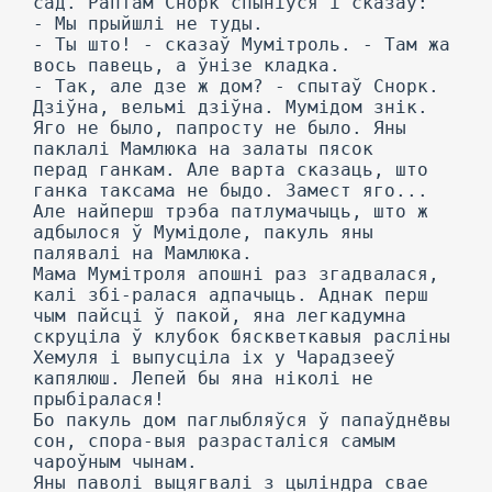
сад. Раптам Снорк спыніўся і сказаў:
- Мы прыйшлі не туды.
- Ты што! - сказаў Мумітроль. - Там жа
вось павець, а ўнізе кладка.
- Так, але дзе ж дом? - спытаў Снорк.
Дзіўна, вельмі дзіўна. Мумідом знік.
Яго не было, папросту не было. Яны
паклалі Мамлюка на залаты пясок
перад ганкам. Але варта сказаць, што
ганка таксама не быдо. Замест яго...
Але найперш трэба патлумачыць, што ж
адбылося ў Мумідоле, пакуль яны
палявалі на Мамлюка.
Мама Мумітроля апошні раз згадвалася,
калі збі-ралася адпачыць. Аднак перш
чым пайсці ў пакой, яна легкадумна
скруціла ў клубок бяскветкавыя расліны
Хемуля і выпусціла іх у Чарадзееў
капялюш. Лепей бы яна ніколі не
прыбіралася!
Бо пакуль дом паглыбляўся ў папаўднёвы
сон, спора-выя разрасталіся самым
чароўным чынам.
Яны паволі выцягвалі з цыліндра свае