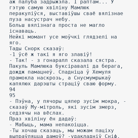
аж палуба задрыжэла. I раптам... У
гэтую самую хвіліну Мамлюк
перакуліўся, выставіўшы сваё вялізнае
пуза насустрач небу.
Больш вялізнага проста не магло
існаваць.
Нейкі момант усе моўчкі глядзелі на
яго.
Тады Снорк сказаў:
-1 ўсё ж такі я яго злавіў!
- Так! - з гонаралл сказала сястра.
Пакуль Мамлюка буксіравалі да берага,
дождж памацнеў. Спадніца ў Хемуля
прамокла наскрозь, а Снусмумрыкаў
капялюх дарэшты страціў сваю форму.
94
95
- Пэўна, у пячоры цяпер зусім мокра, -
сказаў Му-мітроль, які зусім змерз,
седзячы на вёслах.
Праз хвіліну ён дадаў:
- Мабыць, мама непакоіцца.
-Ты хочаш сказаць, мы можам паціху
выпраўляцца дамоў? -удакладніў Сніф.