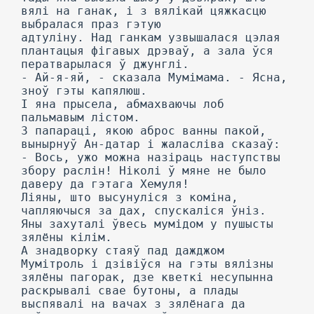
вялі на ганак, і з вялікай цяжкасцю
выбралася праз гэтую
адтуліну. Над ганкам узвышалася цэлая
плантацыя фігавых дрэваў, а зала ўся
ператварылася ў джунглі.
- Ай-я-яй, - сказала Мумімама. - Ясна,
зноў гэты капялюш.
I яна прысела, абмахваючы лоб
пальмавым лістом.
3 папараці, якою аброс ванны пакой,
вынырнуў Ан-датар і жаласліва сказаў:
- Вось, ужо можна назіраць наступствы
збору раслін! Ніколі ў мяне не было
даверу да гэтага Хемуля!
Ліяны, што высунуліся з коміна,
чапляючыся за дах, спускаліся ўніз.
Яны захуталі ўвесь мумідом у пушысты
зялёны кілім.
А знадворку стаяў пад дажджом
Мумітроль і дзівіўся на гэты вялізны
зялёны пагорак, дзе кветкі несупынна
раскрывалі свае бутоны, а плады
выспявалі на вачах з зялёнага да