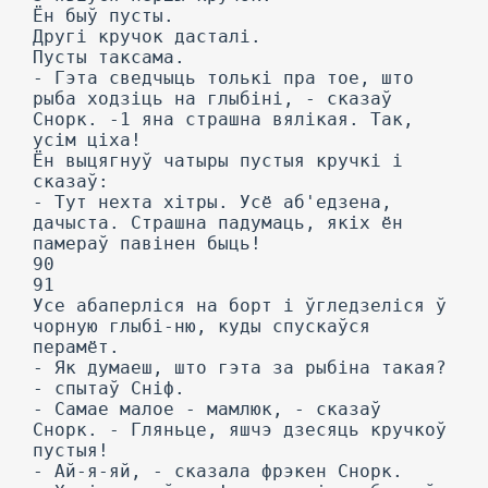
Ён быў пусты.
Другі кручок дасталі.
Пусты таксама.
- Гэта сведчыць толькі пра тое, што
рыба ходзіць на глыбіні, - сказаў
Снорк. -1 яна страшна вялікая. Так,
усім ціха!
Ён выцягнуў чатыры пустыя кручкі і
сказаў:
- Тут нехта хітры. Усё аб'едзена,
дачыста. Страшна падумаць, якіх ён
памераў павінен быць!
90
91
Усе абаперліся на борт і ўгледзеліся ў
чорную глыбі-ню, куды спускаўся
перамёт.
- Як думаеш, што гэта за рыбіна такая?
- спытаў Сніф.
- Самае малое - мамлюк, - сказаў
Снорк. - Гляньце, яшчэ дзесяць кручкоў
пустыя!
- Ай-я-яй, - сказала фрэкен Снорк.