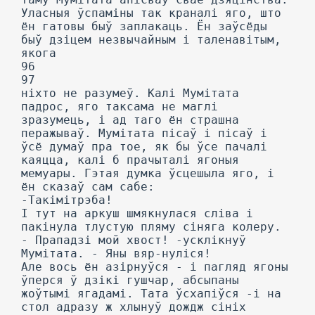
Уласныя ўспаміны так краналі яго, што
ён гатовы быў заплакаць. Ён заўсёды
быў дзіцем незвычайным і таленавітым,
якога
96
97
ніхто не разумеў. Калі Мумітата
падрос, яго таксама не маглі
зразумець, і ад таго ён страшна
перажываў. Мумітата пісаў і пісаў і
ўсё думаў пра тое, як бы ўсе пачалі
каяцца, калі б прачыталі ягоныя
мемуары. Гэтая думка ўсцешыла яго, і
ён сказаў сам сабе:
-Такімітрэба!
I тут на аркуш шмякнулася сліва і
пакінула тлустую пляму сіняга колеру.
- Прападзі мой хвост! -усклікнуў
Мумітата. - Яны вяр-нуліся!
Але вось ён азірнуўся - і пагляд ягоны
ўперся ў дзікі гушчар, абсыпаны
жоўтымі ягадамі. Тата ўсхапіўся -і на
стол адразу ж хлынуў дождж сініх