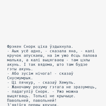
Фрэкен Снорк ціха ўздыхнула.
- Аык усё адно, - сказала яна, - калі
кручок апускаеш, на ім ужо ёсць палова
малька, а калі выцягваеш - там цэлы
акунь. I так вядома, што там будзе
гэты акунь.
- Або зусім нічога! - сказаў
Снусмумрык.
- Ці пячкур, - сказаў Хемуль.
- Жаночаму розуму гэтага не зразумець,
- падагуліў Снорк. - Ужо можна
выцягваць. Толькі не крычыце.
Павольней, павольней!
З'явіўся першы кручок.