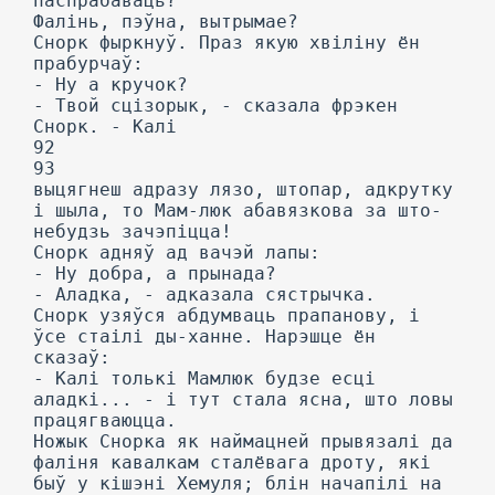
паспрабаваць?
Фалінь, пэўна, вытрымае?
Снорк фыркнуў. Праз якую хвіліну ён
прабурчаў:
- Ну а кручок?
- Твой сцізорык, - сказала фрэкен
Снорк. - Калі
92
93
выцягнеш адразу лязо, штопар, адкрутку
і шыла, то Мам-люк абавязкова за што-
небудзь зачэпіцца!
Снорк адняў ад вачэй лапы:
- Ну добра, а прынада?
- Аладка, - адказала сястрычка.
Снорк узяўся абдумваць прапанову, і
ўсе стаілі ды-ханне. Нарэшце ён
сказаў:
- Калі толькі Мамлюк будзе есці
аладкі... - і тут стала ясна, што ловы
працягваюцца.
Ножык Снорка як наймацней прывязалі да
фаліня кавалкам сталёвага дроту, які
быў у кішэні Хемуля; блін начапілі на