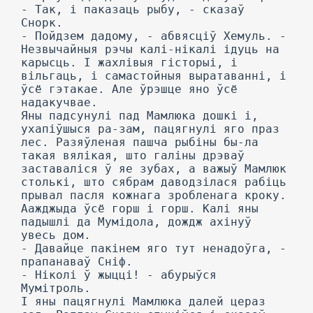
- Так, і паказаць рыбу, - сказаў
Снорк.
- Пойдзем дадому, - абвясціў Хемуль. -
Незвычайныя рэчы калі-нікалі ідуць на
карысць. I жахлівыя гісторыі, і
вільгаць, і самастойныя выратаванні, і
ўсё гэтакае. Але ўрэшце яно ўсё
надакучвае.
Яны падсунулі пад Мамлюка дошкі і,
ухапіўшыся ра-зам, пацягнулі яго праз
лес. Разяўленая пашча рыбіны бы-ла
такая вялікая, што галіны дрэваў
заставаліся ў яе зубах, а важыў Мамлюк
столькі, што сябрам даводзілася рабіць
прывал пасля кожнага зробленага кроку.
Аажджыда ўсё горш і горш. Калі яны
падышлі да Мумідола, дождж ахінуў
увесь дом.
- Давайце пакінем яго тут ненадоўга, -
прапанаваў Сніф.
- Ніколі ў жыцці! - абурыўся
Мумітроль.
I яны пацягнулі Мамлюка далей цераз