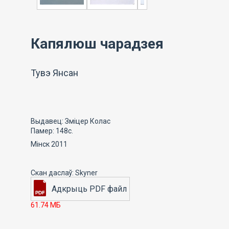
Капялюш чарадзея
Тувэ Янсан
Выдавец: Зміцер Колас
Памер: 148с.
Мінск 2011
61.74 МБ