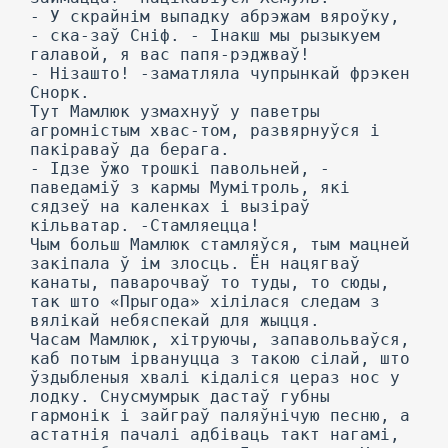
- У скрайнім выпадку абрэжам вяроўку,
- ска-заў Сніф. - Інакш мы рызыкуем
галавой, я вас папя-рэджваў!
- Нізашто! -заматляла чупрынкай фрэкен
Снорк.
Тут Мамлюк узмахнуў у паветры
агромністым хвас-том, развярнуўся і
пакіраваў да берага.
- Ідзе ўжо трошкі павольней, -
паведаміў з кармы Мумітроль, які
сядзеў на каленках і вызіраў
кільватар. -Стамляецца!
Чым больш Мамлюк стамляўся, тым мацней
закіпала ў ім злосць. Ён нацягваў
канаты, паварочваў то туды, то сюды,
так што «Прыгода» хілілася следам з
вялікай небяспекай для жыцця.
Часам Мамлюк, хітруючы, запавольваўся,
каб потым ірвануцца з такою сілай, што
ўздыбленыя хвалі кідаліся цераз нос у
лодку. Снусмумрык дастаў губны
гармонік і зайграў паляўнічую песню, а
астатнія пачалі адбіваць такт нагамі,