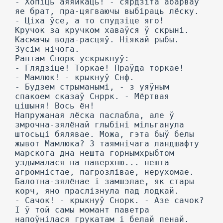
- Хопіць аяяйкаць! - сярдзіта абарваў
яе брат, пра-цягваючы выбіраць лёску.
- Ціха ўсе, а то спудзіце яго!
Кручок за кручком хаваўся ў скрыні.
Касмачы вода-расцяў. Ніякай рыбы.
Зусім нічога.
Раптам Снорк ускрыкнуў:
- Глядзіце! Торкае! Праўда торкае!
- Мамлюк! - крыкнуў Снф.
- Будзем стрыманымі, - з уяўным
спакоем сказаў Снррк. - Мёртвая
цішыня! Вось ён!
Напружаная лёска паслабла, але ў
змрочна-зялёнай глыбіні мільганула
штосьці бялявае. Можа, гэта быў белы
жывот Мамлюка? 3 таямнічага ландшафту
марскога дна нешта горнымхрыбтом
уздымалася на паверхню... нешта
агромністае, пагрозлівае, нерухомае.
Балотна-зялёнае і замшэлае, як стары
корч, яно праслізнула пад лодкай.
- Сачок! - крыкнуў Снорк. - Азе сачок?
I ў той самы момант паветра
напоўнілася грукатам і белай пенай.