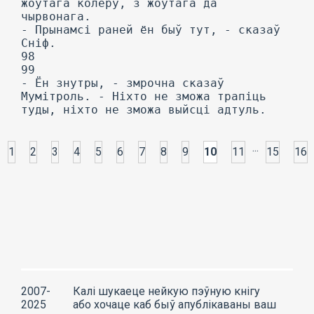
жоўтага колеру, з жоўтага да
чырвонага.
- Прынамсі раней ён быў тут, - сказаў
Сніф.
98
99
- Ён знутры, - змрочна сказаў
Мумітроль. - Ніхто не зможа трапіць
туды, ніхто не зможа выйсці адтуль.
...
1
2
3
4
5
6
7
8
9
10
11
15
16
2007-
Калі шукаеце нейкую пэўную кнігу
2025
або хочаце каб быў апублікаваны ваш