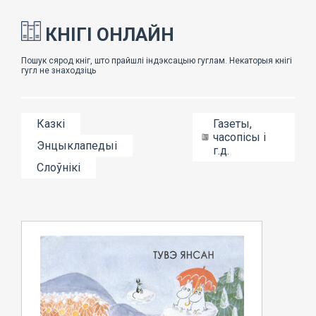
КНІГІ ОНЛАЙН
Казкі
Газеты,
часопісы і
Энцыклапедыі
г.д.
Слоўнікі