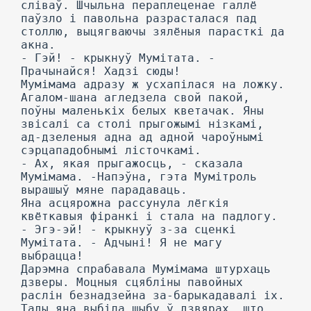
сліваў. Шчыльна пераплеценае галлё
паўзло і павольна разрасталася пад
столлю, выцягваючы зялёныя парасткі да
акна.
- Гэй! - крыкнуў Мумітата. -
Прачынайся! Хадзі сюды!
Мумімама адразу ж усхапілася на ложку.
Агалом-шана агледзела свой пакой,
поўны маленькіх белых кветачак. Яны
звісалі са столі прыгожымі нізкамі,
ад-дзеленыя адна ад адной чароўнымі
сэрцападобнымі лісточкамі.
- Ах, якая прыгажосць, - сказала
Мумімама. -Напэўна, гэта Мумітроль
вырашыў мяне парадаваць.
Яна асцярожна рассунула лёгкія
квёткавыя фіранкі і стала на падлогу.
- Эгэ-эй! - крыкнуў з-за сценкі
Мумітата. - Адчыні! Я не магу
выбрацца!
Дарэмна спрабавала Мумімама штурхаць
дзверы. Моцныя сцябліны павойных
раслін безнадзейна за-барыкадавалі іх.
Тады яна выбіла шыбу ў дзвярах, што