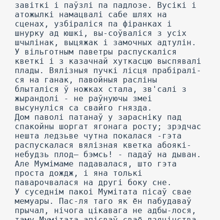
завіткі і паўзлі па падлозе. Вусікі і
атожылкі намацвалі сабе шлях на
сценах, узбіраліся па фіранках і
шнурку ад юшкі, вы-соўваліся з усіх
шчылінак, выцяжак і замочных адтулін.
У вільготным паветры распускаліся
кветкі і з казачнай хуткасцю выспявалі
плады. Вялізныя пучкі лісця прабіралі-
ся на ганак, павойныя расліны
блыталіся ў ножках стала, зв'салі з
жырандолі - не раўнуючы змеі
высунуліся са свайго гнязда.
Дом паволі патанаў у зарасніку пад
спакойны шоргат ягонага росту; зрэдчас
нешта ледзьве чутна покалася -гэта
распускалася вялізная кветка абоякі-
небудзь плод— бэмсь! - падаў на дыван.
Але Мумімаме падавалася, што гэта
проста дождж, і яна толькі
паварочвалася на другі боку сне.
У суседнім пакоі Мумітата пісаў свае
мемуары. Пас-ля таго як ён пабудаваў
прычал, нічога цікавага не адбы-лося,
таму Мумітата апісваў сваё дзяцінства.