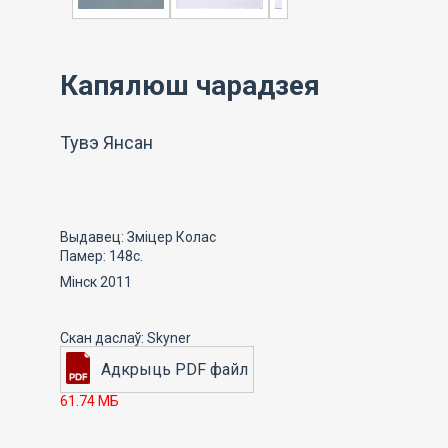
Капялюш чарадзея
Тувэ Янсан
Выдавец: Зміцер Колас
Памер: 148с.
Мінск 2011
61.74 МБ