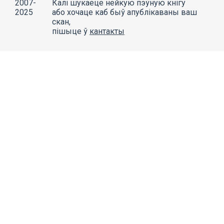
2007-
Калі шукаеце нейкую пэўную кнігу
2025
або хочаце каб быў апублікаваны ваш
скан,
пішыце ў
кантакты