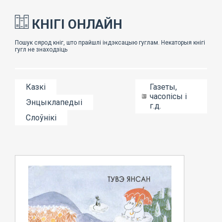
КНІГІ ОНЛАЙН
Казкі
Газеты,
часопісы і
Энцыклапедыі
г.д.
Слоўнікі