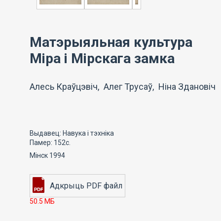
Матэрыяльная культура
Міра і Мірскага замка
Алесь Краўцэвіч, Алег Трусаў, Ніна Здановіч
Выдавец: Навука і тэхніка
Памер: 152с.
Мінск 1994
50.5 МБ