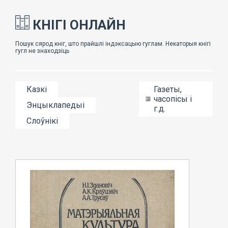
КНІГІ ОНЛАЙН
Казкі
Газеты,
часопісы і
Энцыклапедыі
г.д.
Слоўнікі