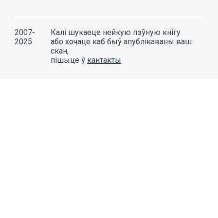
2007-
Калі шукаеце нейкую пэўную кнігу
2025
або хочаце каб быў апублікаваны ваш
скан,
пішыце ў
кантакты