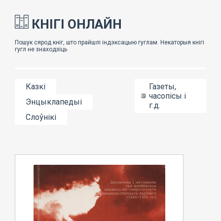
КНІГІ ОНЛАЙН
Казкі
Газеты,
часопісы і
Энцыклапедыі
г.д.
Слоўнікі