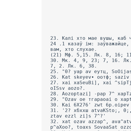
23. Калі хто мае вушы, каб 
24 .1 казаў ім: заўважайце,
вам, хто слухае.
(21) Мф. 5,15. Лк. 8, 16; 1
30. Мк. 4, 9, 23; 7, 16. Лк
7, 2. Лк. 6, 38.
25. "0? yap av еутц, SoOija
26. Kat skeyev• оотф; saziv
27. xai xaSeuBi], xai ^sipT
oISsv aozo?.
28. Aozoptazi] -pap 7^ xapT
29. "Ozav oe тгараоаі o xap
30. Kai 6X276' zwt 6p.oi
pev
31. '2? хбххш atvaKSto;, 0;
ztav ezzl zi]s 7^?'
32. xat ozav azzap^, ava^at
p^aXoo?, toaxs SovaaSat ozz