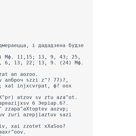
дмераецца, і дададзена будзе
) Мф. 11,15; 13, 9, 43; 25,
, 6, 13, 22; 13, 9. (24) Мф.
zat an aozoo.
v алброч szzi z^? 77)?,
; xat injxcvrpat, ф? oox
X^pr) atzov sv ztu aza^ot.
apeazijxsv 6 Эеріар.6?.
^ zzapa^aXtoptev aozvp;
uv zuri azepjiaztuv sazi
iv, xai zzotet xXaSoo?
aaxr^oov.