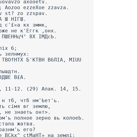
Sovavzo axooetv.
; Aozoo ezzeXoe zzavza.
v st? zo zzspav.
А Ш НІГШ.
д с'£«а кх зммк,
оже не к'Еггк ,онх.
 ПШЕННцЧ’ 8Х ІМДсЬ.
ліх 6;
ь зелнмух:
 TBOfHTX Б'КТВН В6ЛІА, MIUU
лышдтн.
ЗДШЕ В£А.
, 11-12. (29) Апак. 14, 15.
 н тб, чтб нм'Ьет'ь.
ть сімя вг землю,
, не знаеть онт>.
ом'ь полное зерно вь колоеЬ.
стала жатва.
разнм'ь его?
е BCkx^ ctMaHT» на землі;