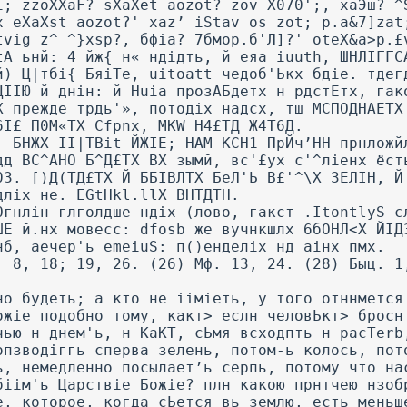
i; zzoXXaF? sXaXet aozot? zov X070';, хаЭш? ^
x eXaXst aozot?' xaz’ iStav os zot; p.a&7]zat
tvig z^ ^}xsp?, бфіа? 7бмор.б'Л]?' oteX&a>p.£
tA ьнй: 4 йж{ н« ндідть, й еяа iuuth, ШНЛІГГС
й) Ц|тбі{ БяіТе, uitoatt чедоб'Ькх бдіе. тдег
ЦІІЮ й днін: й Huia прозАБдетх н рдстЕтх, гак
Х прежде трдь'», потодіх надсх, тш МСПОДНАЕТХ
6І£ П0М«ТХ Cfpnx, MKW Н4£ТД Ж4Т6Д.
. БНЖХ II|TBit ЙЖІЕ; HAM КСН1 ПрЙч’НН прнложй
дд ВС^АНО Б^Д£ТХ ВХ зымй, вс'£ух с'^ліенх ёст
03. [)Д(ТД£ТХ Й ББІВЛТХ БеЛ'Ь В£'^\Х ЗЕЛІН, Й
дліх не. EGtHkl.llX ВНТДТН.
Огнлін глголдше ндіх (лово, гакст .ItontlyS с
ШЕ й.нх мовесс: dfosb же вучнкшлх 6бОНЛ<Х ЙІД
нб, аечер'ь emeiuS: п()енделіх нд аінх пмх.
. 8, 18; 19, 26. (26) Мф. 13, 24. (28) Быц. 1
.
но будеть; а кто не ііміеть, у того отннмется
ожіе подобно тому, какт> еслн человЬкт> бросн
чью н днем'ь, н KaKT, сЬмя всходпть н pacTerb
опзводіггь сперва зелень, потом-ь колось, пот
ь, немедленно посылает’ь серпь, потому что на
біім'ь Царствіе Божіе? плн какою прнтчею нзоб
е, которое, когда сЬется вь землю, есть меньш