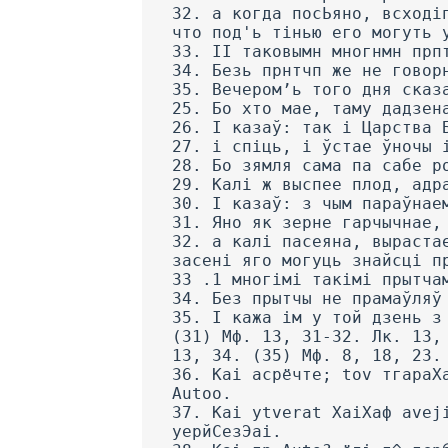
32. а когда посЬяно, всході
что под'ь тінью его могуть 
33. II таковымн многнмн прп
34. Безь прнтчп же не говор
35. Вечером’ь того дня сказ
25. Бо хто мае, таму дадзен
26. I казаў: так і Царства 
27. і спіць, і ўстае ўночы 
28. Бо зямля сама па сабе р
29. Калі ж выспее плод, адр
30. I казаў: з чым параўнае
31. Яно як зерне гарчычнае,
32. а калі пасеяна, выраста
засені яго могуць знайсці п
33 .1 многімі такімі прытча
34. Без прытчы не прамаўляў
35. I кажа ім у той дзень з
(31) Мф. 13, 31-32. Лк. 13,
13, 34. (35) Мф. 8, 18, 23.
36. Kai асрёчте; tov тгараХ
Autoo.
37. Kai ytverat ХаіХаф avej
yeрйСезЭаі.