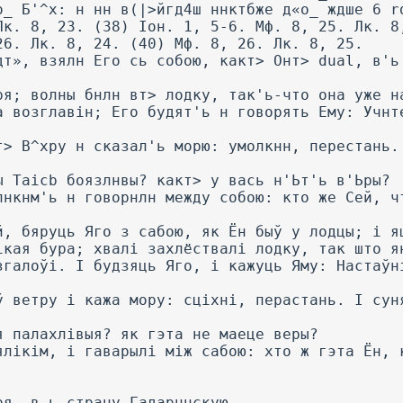
о_ Б'^х: н нн в(|>йгд4ш ннктбже д«о_ ждше 6 r
Лк. 8, 23. (38) Іон. 1, 5-6. Мф. 8, 25. Лк. 8
26. Лк. 8, 24. (40) Мф. 8, 26. Лк. 8, 25.
дт», взялн Его сь собою, какт> Онт> dual, в'ь
ря; волны бнлн вт> лодку, так'ь-что она уже н
а возглавін; Его будят'ь н говорять Ему: Учнт
т> B^xpy н сказал'ь морю: умолкнн, перестань.
ы Taicb боязлнвы? какт> у вась н'Ьт'ь в'Ьры?
лнкнм'ь н говорнлн между собою: кто же Сей, ч
й, бяруць Яго з сабою, як Ён быў у лодцы; і я
ікая бура; хвалі захлёствалі лодку, так што я
згалоўі. I будзяць Яго, і кажуць Яму: Настаўн
ў ветру і кажа мору: сціхні, перастань. I сун
я палахлівыя? як гэта не маеце веры?
ялікім, і гаварылі між сабою: хто ж гэта Ён, 
ря, в-ь страну Гадарннскую.