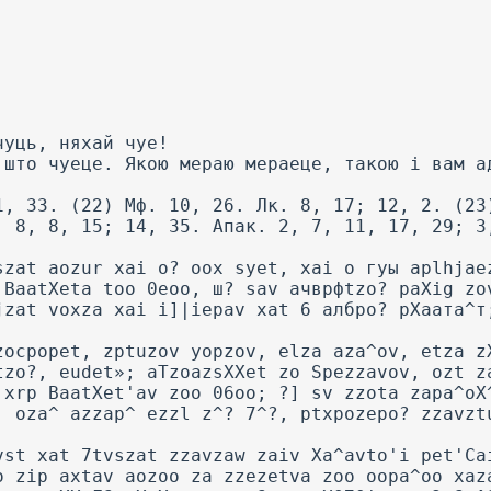
чуць, няхай чуе!
 што чуеце. Якою мераю мераеце, такою і вам а
1, 33. (22) Мф. 10, 26. Лк. 8, 17; 12, 2. (23
. 8, 8, 15; 14, 35. Апак. 2, 7, 11, 17, 29; 3
szat aozur xai o? oox syet, xai o гуы aplhjae
 BaatXeta too 0eoo, ш? sav ачврфtzo? paXig zo
jzat voxza xai i]|iepav xat 6 албро? рХаата^т
zocpopet, zptuzov yopzov, elza aza^ov, etza z
tzo?, eudet»; aTzoazsXXet zo Spezzavov, ozt z
 xrp BaatXet'av zoo 06oo; ?] sv zzota zapa^oX
, oza^ azzap^ ezzl z^? 7^?, ptxpozepo? zzavzt
vst xat 7tvszat zzavzaw zaiv Xa^avto'i pet'Ca
o zip axtav aozoo za zzezetva zoo oopa^oo xaz