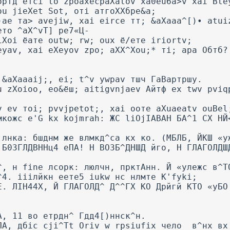
бртд ётсі to zpoaxecpaXatov xa0eu6a>v xai Bte
ou jieXet Sot, оті атгоХХбре&а;
)ае та> avejiw, xai eirce тт; &аXааа^[)• atui
ето ^aX^vT] pe7«Ц-
iXoi ёате outw; rw; oux ё/ете iriortv;
eyav, xai eXeyov zpo; aXX^Xou;* ті; apa Обтб?
 &aXaaaij;, ei; t^v ywpav тшч ГаВартршу.
u zXoioo, ео&ёш; aitigvnjaev Айтф ex twv pviq
v ev тоі; pvvjpetot;, xai ооте aXuaeatv ouBel
мкожс e'G kx kojmrah: ЖС liOjIABAH БА^1 CX НЙ
 лнка: бшднм же влмкд^са кх ко. (МБЛБ, ЙКШ «у
 Б03ГЛДВННц4 еПА! Н ВОЗБ^ДНШД йго, Н ГЛАГОЛДШ
^, н fine лсорк: люлчн, прктАнн. Й «улежс в^Т
^4. ііілйкн еете5 iukw нс нлмте K'fyki;
Е. ЛІН44Х, Й ГЛАГОЛД^ Д^^ГХ КО Дрйгй КТО «уБО
А, 11 во етрдн^ Гдд4[)ннск^н.
ЛА, дбіс cji^Tt Oriv w rpsiufix чело_ в^нх вх