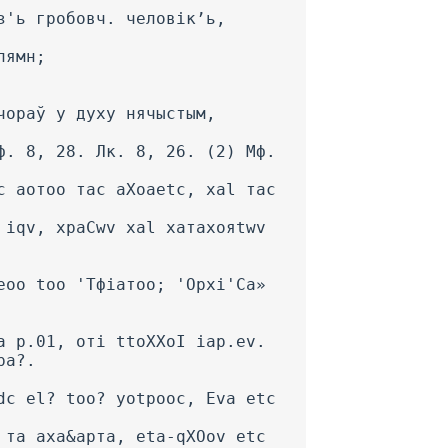
з'ь гробовч. человік’ь,
пямн;
чораў у духу нячыстым,
ф. 8, 28. Лк. 8, 26. (2) Мф.
с аотоо тас aXoaetc, xal тас
 iqv, xpaCwv xal хатахояtwv
eoo too 'Тфіатоо; 'Орхі'Са»
a p.01, оті ttoXXoI iap.ev.
ра?.
dc el? too? yotpooc, Eva etc
 та аха&арта, eta-qXOov etc