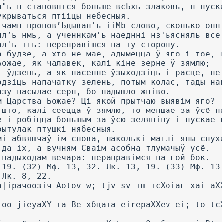
п"ь н становнтся больше всЬхь злаковь, н пуск
укрываться птііцы небесныя.
тчамн пропов’Ьдывал'ь iiMb слово, сколько онн
нл’ь нмь, а ученнкам'ь наеднні нз'ьясняль все
ал'ь тгь: переправішся на ту сторону.
а будзе, а хто не мае, адымецца ў яго і тое, 
Божае, як чалавек, калі кіне зерне ў зямлю;
і ўдзень, a як насенне ўзыходзіць і расце, не
одзіць напачатку зелень, потым колас, тады на
азу пасылае серп, бо надышло жніво.
м Царства Божае? Ці якой прытчаю выявім яго?
 што, калі сеецца ў зямлю, то меншае за ўсё н
е і робіцца большым за ўсю зеляніну і пускае 
рытулак птушкі нябесныя.
мі абвяшчаў ім слова, наколькі маглі яны слух
 да іх, а вучням Сваім асобна тлумачыў усё.
 надыходам вечара: пераправімся на гой бок.
 19. (32) Мф. 13, 32. Лк. 13, 19. (33) Мф. 13
 Лк. 8, 22.
а|ірачоозіч Aotov w; tjv sv тш тсХоіаг xai aX
ioo jieyaXY та Be хбцата eirepaXXev ei; to tc