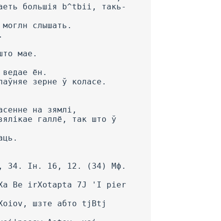
аеть большія b^tbii, такь-
 моглн слышать.
.
што мае.
 ведае ён.
паўняе зерне ў коласе.
асенне на зямлі,
вялікае галлё, так што ў
аць.
, 34. Ін. 16, 12. (34) Мф.
Xa Be irXotapta 7J 'I pier
Xoiov, шзте абто tjBtj