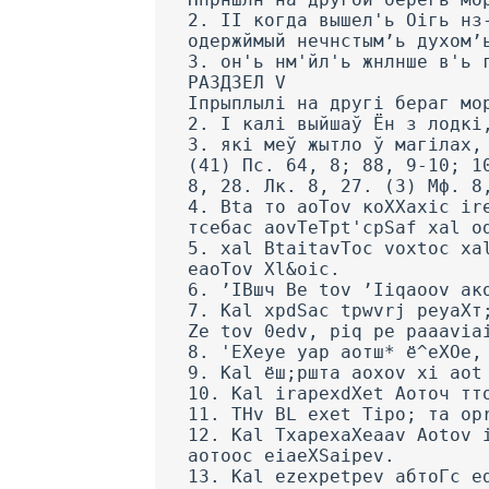
2. II когда вышел'ь Оігь нз
одержймый нечнстым’ь духом’
3. он'ь нм'йл'ь жнлнше в'ь 
РАЗДЗЕЛ V
Іпрыплылі на другі бераг мо
2. I калі выйшаў Ён з лодкі
3. які меў жытло ў магілах,
(41) Пс. 64, 8; 88, 9-10; 1
8, 28. Лк. 8, 27. (3) Мф. 8
4. Bta то aoTov коХХахіс ir
тсебас aovTeTpt'cpSaf xal o
5. xal BtaitavToc voxtoc xa
eaoTov Xl&oic.
6. ’ІВшч Be tov ’Iiqaoov ак
7. Kal xpdSac tpwvrj реуаХт
Ze tov 0edv, piq pe paaavia
8. 'ЕХеуе уар аотш* ё^еХОе,
9. Kal ёш;ршта aoxov xi aot
10. Kal irapexdXet Аоточ тт
11. THv BL exet Tipo; та op
12. Kal TxapexaXeaav Aotov 
аотоос eiaeXSaipev.
13. Kal ezexpetpev абтоГс e