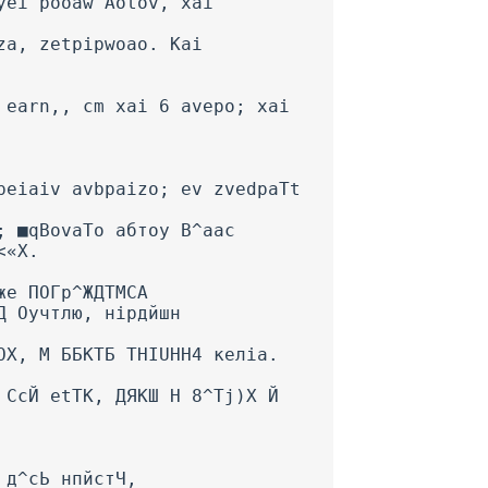
yei'pooaw Aotov, xai
za, zetpipwoao. Kai
 earn,, cm xai 6 avepo; xai
peiaiv avbpaizo; ev zvedpaTt
; ■qBovaTo абтоу B^aac
<«Х.
же ПОГр^ЖДТМСА
Д Оучтлю, нірдйшн
ОХ, М ББКТБ THIUHH4 келіа.
 СсЙ etTK, ДЯКШ Н 8^Tj)X Й
 д^сЬ нпйстЧ,