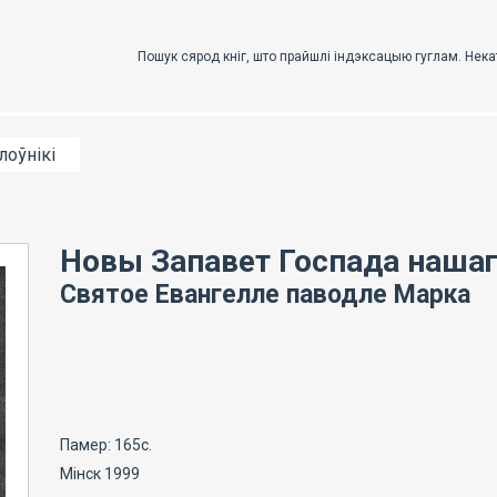
лоўнікі
Новы Запавет Госпада нашага
Святое Евангелле паводле Марка
Памер: 165с.
Мінск 1999