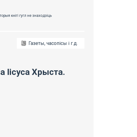
Газеты, часопісы і г.д.
 Іісуса Хрыста.