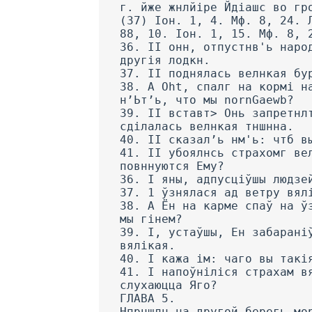
г. йже жнлйіре Йдіашс во гр
(37) Іон. 1, 4. Мф. 8, 24. 
88, 10. Іон. 1, 15. Мф. 8, 
36. II онн, отпустнв'ь наро
другія лодкн.
37. II поднялась велнкая бу
38. A Oht, спалг на кормі н
н’Ьт’ь, что мы nornGaewb?
39. II вставт> Онь запретнл
сділалась велнкая тншнна.
40. II сказал’ь нм'ь: чтб в
41. II убоялнсь страхомг ве
повннуются Ему?
36. I яны, адпусціўшы людзе
37. 1 ўзнялася ад ветру вял
38. А Ён на карме спаў на ў
мы гінем?
39. I, устаўшы, Ен забарані
вялікая.
40. I кажа ім: чаго вы такі
41. I напоўніліся страхам в
слухаюцца Яго?
ГЛАВА 5.
Нпрншлн на другой берегь мо