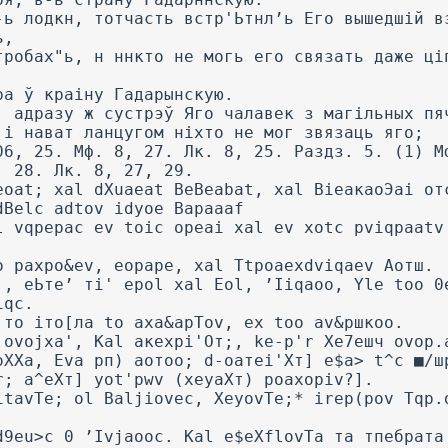
-ь лодкн, тотчасть встр'Ьтнл’ь Его вышедшій в
ь,
гробах"ь, н ннкто не могь его связать даже ці
ра ў краіну Гадарынскую.
, адразу ж сустрэў Яго чалавек з магільных пя
 і нават ланцугом ніхто не мог звязаць яго;
06, 25. Мф. 8, 27. Лк. 8, 25. Раздз. 5. (1) М
, 28. Лк. 8, 27, 29.
eoat; xal dXuaeat BeBeabat, xal ВіеакаоЭаі от
dBelc adtov idyoe Bapaaaf
l vqpepac ev toic opeai xal ev xotc pviqpaatv
о paxpo&ev, eopape, xal Ttpoaexdviqaev Аотш.
;, еЬте’ ті' epol xal Eol, ’Iiqaoo, Yle too 0
iqc.
 то іто[ла to axa&apTov, ex too av&ршкоо.
 ovojxa', Kal акехрі'От;, ke-p'r Хе7ешч ovop.
оХХа, Eva рп) аотоо; d-оатеі'Хт] e$a> t^c ■/ш
r; а^еХт] yot'pwv (хеуаХт) poaxopiv?].
itavTe; ol Baljiovec, XeyovTe;* irep(pov Tqp.
d9eu>c 0 ’Ivjaooc. Kal e$eXflovTa та тпебрата