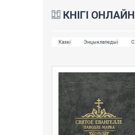
КНІГІ ОНЛАЙН
Казкі
Энцыклапедыі
С