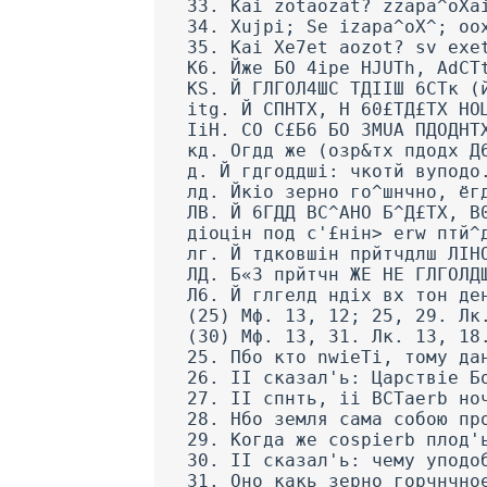
33. Kai zotaozat? zzapa^oXa
34. Xujpi; Se izapa^oX^; oo
35. Kai Xe7et aozot? sv exe
K6. Йже БО 4ipe HJUTh, AdCT
KS. Й ГЛГОЛ4ШС ТДІІШ 6СТк (
itg. Й СПНТХ, Н 60£ТД£ТХ НО
ІіН. CO С£Б6 БО 3MUA ПДОДНТ
кд. Огдд же (озр&тх пдодх Д
д. Й гдгоддші: чкотй вуподо
лд. Йкіо зерно го^шнчно, ёг
ЛВ. Й 6ГДД ВС^АНО Б^Д£ТХ, В
діоцін под с'£нін> erw птй^
лг. Й тдковшін прйтчдлш ЛІН
ЛД. Б«3 прйтчн ЖЕ HE ГЛГОЛД
Л6. Й глгелд ндіх вх тон де
(25) Мф. 13, 12; 25, 29. Лк
(30) Мф. 13, 31. Лк. 13, 18
25. Пбо кто nwieTi, тому да
26. II сказал'ь: Царствіе Б
27. II спнть, іі BCTaerb но
28. Нбо земля сама собою пр
29. Когда же cospierb плод'
30. II сказал'ь: чему уподо
31. Оно какь зерно горчнчно