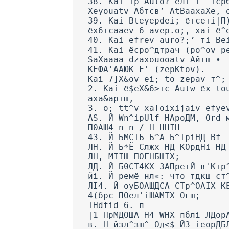
38. Kai тр Auto? ёлі т^ тср
Xeyouatv Абтсв’ AtBaaxaXe, 
39. Kai Bteyepdei; ётсеті|П
ёx6тсааev 6 avep.o;, xai ё^
40. Kai efrev auro?;’ ті Be
41. Kai ёсро^дтрач (po^ov p
SaXaaaa dzaxouooatv Айтш •
КЕФА'ААЮК E' (zepKtov).
Kai 7]X&ov ei; to zepav т^;
2. Kai ё$еХ&6>тс Autw ёх to
аха&артш,
3. о; tt^v xaToixijaiv efye
AS. Й Wn^ipUlf НАроДМ, Ord 
П0АШ4 n n / H HHIH
43. Й БМСТЬ Б^А Б^ТріНД Bf_
ЛН. Й Б*Ё Слжх НД КОрдНі НД
ЛН, МІІШ ПОГНБШІХ;
ЛД. Й Б0СТ4КХ ЗАПретЙ в'Ктр
йі. Й ремё нл«: что тдкш ст
ЛІ4. Й оуБОАШДСА СТр^ОАІХ К
4(брс ПОел'іШАМТХ Огш;
THdfid 6. п
|1 ПрМДОША Н4 WHX пблі ЛДор
в. Н йзл^зш^ Од<$ ЙЗ іеорДБ