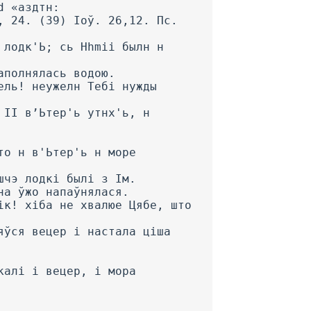
d «аздтн:
, 24. (39) Іоў. 26,12. Пс.
 лодк'Ь; сь Hhmii былн н
аполнялась водою.
ель! неужелн Тебі нужды
 II в’Ьтер'ь утнх'ь, н
то н в'Ьтер'ь н море
шчэ лодкі былі з Ім.
на ўжо напаўнялася.
ік! хіба не хвалюе Цябе, што
яўся вецер і настала ціша
калі і вецер, і мора