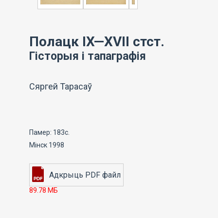
Полацк IX—XVII стст.
Гісторыя і тапаграфія
Сяргей Тарасаў
Памер: 183с.
Мінск 1998
89.78 МБ