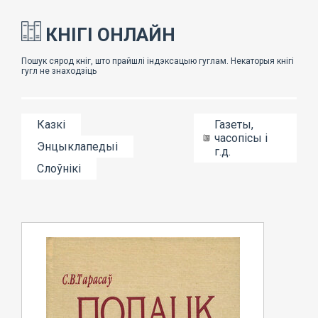
КНІГІ ОНЛАЙН
Казкі
Газеты,
часопісы і
Энцыклапедыі
г.д.
Слоўнікі