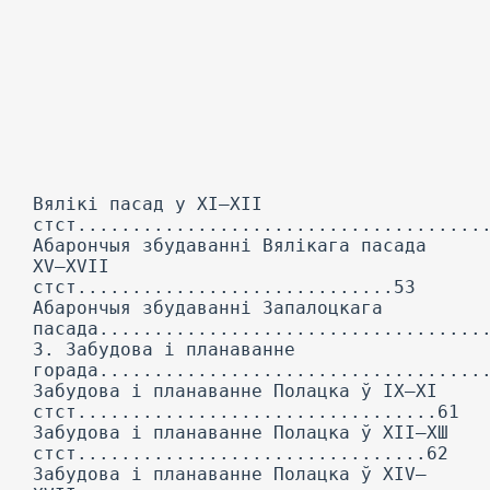
Вялікі пасад у XI—XII
стст.....................................
Абарончыя збудаванні Вялікага пасада
XV—XVII
стст.............................53
Абарончыя збудаванні Запалоцкага
пасада...................................
3. Забудова і планаванне
горада...................................
Забудова і планаванне Полацка ў IX—XI
стст.................................61
Забудова і планаванне Полацка ў XII—ХШ
стст................................62
Забудова і планаванне Полацка ў XIV—