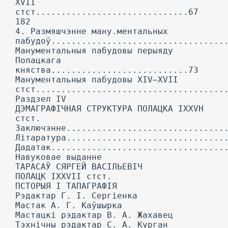
XVII
стст..............................67
182
4. Размяшчэнне ману.ментальных
пабудоў..................................
Манументальныя пабудовы перыяду
Полацкага
княства...........................73
Манументальныя пабудовы XIV—XVII
стст.....................................
Раздзел IV
ДЭМАГРАФІЧНАЯ СТРУКТУРА ПОЛАЦКА IXXVH
стст.
Заключэнне...............................
Літаратура...............................
Дадатак..................................
Навуковае выданне
ТАРАСАЎ СЯРГЕЙ ВАСІЛЬЕВІЧ
ПОЛАЦК IXXVII стст.
ПСТОРЫЯ I ТАПАГРАФІЯ
Рэдактар Г. I. Сергіенка
Мастак А. Г. Каўшырка
Мастацкі рэдактар В. А. Жахавец
Тэхнічны рэдактар С. А. Курган