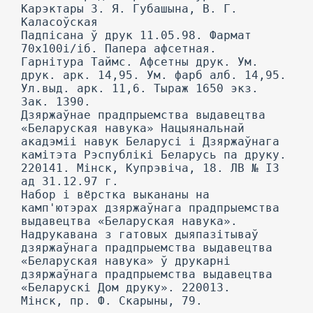
Карэктары 3. Я. Губашына, В. Г.
Каласоўская
Падпісана ў друк 11.05.98. Фармат
70x100і/іб. Папера афсетная.
Гарнітура Таймс. Афсетны друк. Ум.
друк. арк. 14,95. Ум. фарб алб. 14,95.
Ул.выд. арк. 11,6. Тыраж 1650 экз.
Зак. 1390.
Дзяржаўнае прадпрыемства выдавецтва
«Беларуская навука» Нацыянальнай
акадэміі навук Беларусі і Дзяржаўнага
камітэта Рэспублікі Беларусь па друку.
220141. Мінск, Купрэвіча, 18. ЛВ № ІЗ
ад 31.12.97 г.
Набор і вёрстка выкананы на
камп'ютэрах дзяржаўнага прадпрыемства
выдавецтва «Беларуская навука».
Надрукавана з гатовых дыяпазітываў
дзяржаўнага прадпрыемства выдавецтва
«Беларуская навука» ў друкарні
дзяржаўнага прадпрыемства выдавецтва
«Беларускі Дом друку». 220013.
Мінск, пр. Ф. Скарыны, 79.