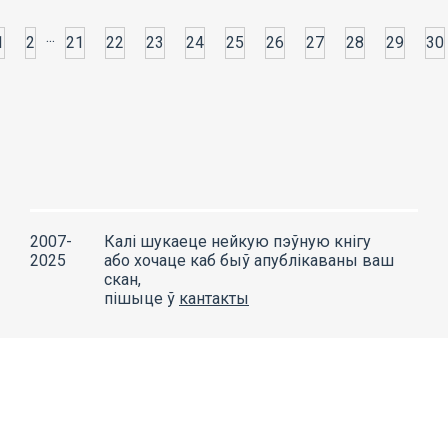
...
1
2
21
22
23
24
25
26
27
28
29
30
2007-
Калі шукаеце нейкую пэўную кнігу
2025
або хочаце каб быў апублікаваны ваш
скан,
пішыце ў
кантакты