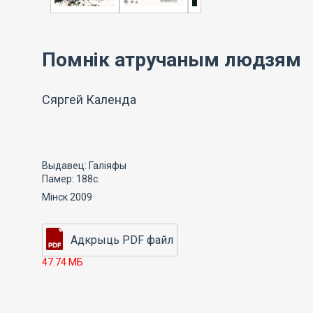
Помнік атручаным людзям
Сяргей Календа
Выдавец: Галіяфы
Памер: 188с.
Мінск 2009
47.74 МБ