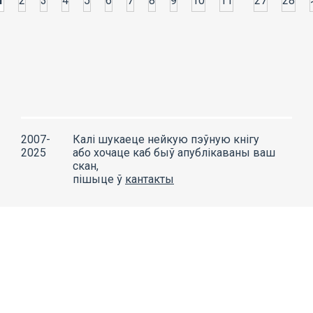
1
2
3
4
5
6
7
8
9
10
11
27
28
2007-
Калі шукаеце нейкую пэўную кнігу
2025
або хочаце каб быў апублікаваны ваш
скан,
пішыце ў
кантакты