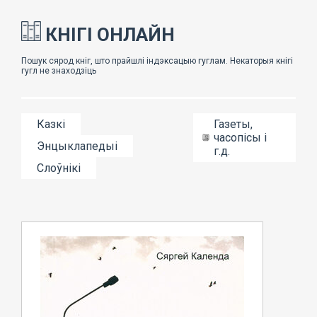
КНІГІ ОНЛАЙН
Казкі
Газеты,
часопісы і
Энцыклапедыі
г.д.
Слоўнікі